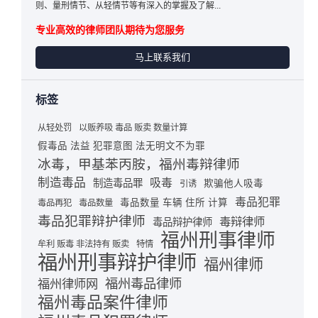
则、量刑情节、从轻情节等有深入的掌握及了解...
专业高效的律师团队期待为您服务
马上联系我们
标签
从轻处罚
以贩养吸 毒品 贩卖 数量计算
假毒品 法益 犯罪意图 法无明文不为罪
冰毒，甲基苯丙胺，福州毒辩律师
制造毒品
吸毒
制造毒品罪
欺骗他人吸毒
引诱
毒品犯罪
毒品数量 车辆 住所 计算
毒品再犯
毒品数量
毒品犯罪辩护律师
毒辩律师
毒品辩护律师
福州刑事律师
牟利 贩毒 非法持有 贩卖
特情
福州刑事辩护律师
福州律师
福州毒品律师
福州律师网
福州毒品案件律师