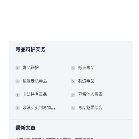
详情
2017年1月9日
制造毒品
,
毒品辩护法务
作者：
manager
毒品辩护实务
毒品辩护
贩卖毒品
运输走私毒品
制造毒品
非法持有毒品
容留他人吸毒
非法买卖制毒物品
毒品犯罪综合
最新文章