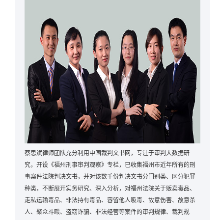
蔡思斌律师团队充分利用中国裁判文书网，专注于审判大数据研
究，开设《福州刑事审判观察》专栏，已收集福州市近年所有的刑
事案件法院判决文书，并对该数千份判决文书分门别类、区分犯罪
种类，不断展开实务研究、深入分析，对福州法院关于贩卖毒品、
走私运输毒品、非法持有毒品、容留他人吸毒、故意伤害、故意杀
人、聚众斗殴、盗窃诈骗、非法经营等案件的审判规律、裁判规