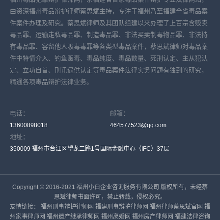
由资深福州毒品辩护律师蔡思斌主持，专注于福州乃至福建全省毒品案
件案件办理及研究。蔡思斌律师及其团队组建以来办理了上百宗含贩卖
毒品罪、运输走私毒品罪、制造毒品罪、非法买卖制毒物品罪、非法持
有毒品罪、容留他人吸毒毒罪等各类型毒品案件，蔡思斌律师对毒品案
件中特情介入、钓鱼贩毒、毒品纯度、毒品数量、死刑认定、主从犯认
定、立功自首、刑讯逼供认定等毒品案件法律实务问题有独到的研究，
精通各项毒品辩护法律业务。
电话：
邮箱：
13600898018
464577523@qq.com
地址：
350009 福州市台江区望龙二路1号国际金融中心（IFC）37层
Copyright © 2016-2021 福州小白企业咨询服务有限公司 版权所有，未经蔡
思斌律师书面许可，禁止转载，侵权必究。
友情链接：
福州刑事辩护律师网
福建刑事辩护律师网
福州律师蔡思斌官网
福
州家事律师网
福州遗产继承律师网
福州离婚网
福州房产律师网
福建法律咨询