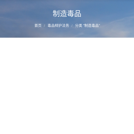
制造毒品
您的位置：
首页
毒品辩护法务
分类 "制造毒品"
制造毒品案辩护：从原料、工具和毒品之间
关联入手—福州毒品犯罪辩护律师推荐
详情
2020年2月24日
制造毒品
作者：
manager
福建高院判例：曹春海、黄浚、李贞萍走