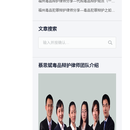
福州毒品辩护律师分享—代购毒品辩护观点（一）——“真假”之辩
福州毒品犯罪辩护律师分享—毒品犯罪辩护之如何提炼言辞证据
文章搜索
蔡思斌毒品辩护律师团队介绍