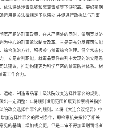
，依法惩处涉毒洗钱和窝藏毒赃等下游犯罪。要织密刑
确运用相关法律规定予以惩处,并促进行政执法与刑事
彻宽严相济刑事政策，在从严惩处的同时，做到宽以济
判为中心的刑事诉讼制度改革。三是要充分发挥司法能
、综合施治方针，积极参与禁毒综合治理。健全常态化
力。立足审判职能，就毒品案件审判中发现的治安隐患
司法建议，推动构建更为科学严密的禁毒防控体系。树
禁毒工作合力。
、运输、制造毒品罪上级法院改变选择性罪名的规则。
做出一定调整：1.将规则适用范围扩展到检察机关指控
法院改变选择性罪名的规则。2.将《大连会议纪要》中
或者增加选择性罪名的限制条件，即检察机关指控了相关
意见的基础上增加或变更，但是二审不得加重刑罚或者