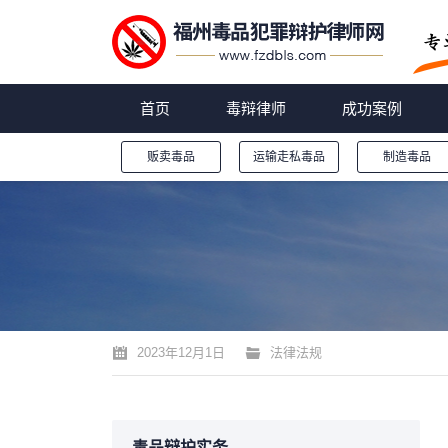
首页
毒辩律师
成功案例
贩卖毒品
运输走私毒品
制造毒品
您的位置：
2023年12月1日
法律法规
毒品辩护实务