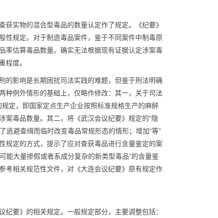
查获实物的混合型毒品的数量认定作了规定。《纪要》
般性规定。对于制造毒品案件，鉴于不同案件中制毒原
品率估算毒品数量。确实无法根据现有证据认定涉案毒
重程度。
刑的影响是长期困扰司法实践的难题，但鉴于刑法明确
两种例外情形的基础上，仅略作修改：其一，关于司法
款的规定，即国家定点生产企业按照标准规格生产的麻醉
涉案毒品数量。其二，将《武汉会议纪要》规定的“隐
为了逃避查缉而临时改变毒品常规形态的情形；增加“等”
性规定的方式，提示了应对查获毒品进行含量鉴定的案
品可能大量掺假或者系成分复杂的新类型毒品”的含量鉴
参考相关规范性文件，对《大连会议纪要》原有规定作
议纪要》的相关规定。一般规定部分，主要调整包括：