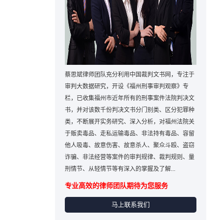
蔡思斌律师团队充分利用中国裁判文书网，专注于
审判大数据研究，开设《福州刑事审判观察》专
栏，已收集福州市近年所有的刑事案件法院判决文
书，并对该数千份判决文书分门别类、区分犯罪种
类，不断展开实务研究、深入分析，对福州法院关
于贩卖毒品、走私运输毒品、非法持有毒品、容留
他人吸毒、故意伤害、故意杀人、聚众斗殴、盗窃
诈骗、非法经营等案件的审判规律、裁判规则、量
刑情节、从轻情节等有深入的掌握及了解...
专业高效的律师团队期待为您服务
马上联系我们