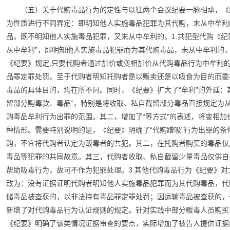
（五）关于代购毒品行为的定性与以往两个会议纪要一脉相承，《
为性质进行不同界定：即明知他人实施毒品犯罪为其代购，未从中牟利
品，既不明知他人实施毒品犯罪，又未从中牟利的。1.共犯型代购《纪
从中牟利”，即明知他人实施毒品犯罪而为其代购毒品，未从中牟利的，
《纪要》规定,只要代购者通过加价或变相加价从代购毒品行为中牟利
品罪定罪处罚。至于代购者明知托购者是以贩卖还是以吸食为目的而委
毒品的具体目的，均在所不问。同时，《纪要》扩大了“牟利”的外延：其
留部分购毒款、毒品”，特别是将收取、私自截留部分毒品直接规定为
购毒品牟利行为出罪的范围。其二，增加了“等方式”的表述，将变相
种情形。需要特别说明的是，《纪要》明确了“代购蹭吸”行为出罪的条
购，不宜将代购者认定为贩毒者的共犯。其二，在托购者购买的毒品仅
毒品等犯罪的共同故意。其三，代购者收取、私自截留少量毒品仅供自
帮助吸毒行为，故可不作为犯罪处理。3.其他代购毒品行为《纪要》
改为：没有证据证明代购者明知他人实施毒品犯罪而为其代购毒品，代
储毒品被查获的，以非法持有毒品罪定罪处罚；因运输毒品被查获的，
新增了对代购毒品行为认证规则的规定。针对实践中部分贩毒人员购买
《纪要》明确了该类情况证据审查的要点，实际增加了被告人提供证据