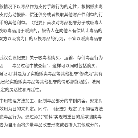
般情况下以毒品作为支付手段行为的定性，根据贩卖毒
支付劳动报酬、偿还债务或者换取其他财产性利益的行
币的其他利益。《纪要》首次对毒品犯罪分子或吸毒人
人换取毒品用于贩卖的，被告人在向他人有偿转让毒品的
.双方以吸食为目的互换毒品的行为，不宜以贩卖毒品罪
武汉会议纪要》关于吸毒者购买、运输、存储毒品行为
“因……毒品过程中被查获”，这样可以同时包括购买、
据证明“其是为了实施贩卖毒品等其他犯罪”修改为“其有
是已经实施贩卖毒品等其他犯罪的情形都能涵括，法网
了认定的灵活性和周延性。
中用物理方法加工、配制毒品部分的举例内容，规定对
效用为目的来判定。同时，《纪要》规定了用物理方法
造毒品行为。通过添加“辅料”实现增重目的系欺骗购毒
者为自用而将少量毒品改变形态或者掺入其他成分的，