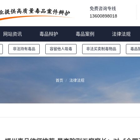
免费咨询专线
13600898018
网站资讯
毒品辩护
毒品案例
法律法规
非法持有毒品
容留他人吸毒
非法买卖制毒物品
毒品
首页
法律法规