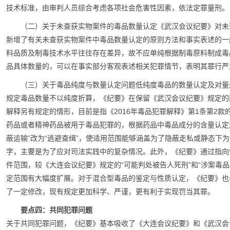
技术标准，由审判人员综合考虑各项社会危害性因素，依法定罪量刑。
（二）关于未查获实物案件的毒品数量认定《武汉会议纪要》对未
新增了有关未查获实物案件中毒品数量认定的原则方法和事实表述的一
料品质及制毒技术水平往往存在差异，故不应单纯根据制毒原料制成毒
品具体数量的，可以在事实部分客观表述相关犯罪情节，表明其罪行严
（三）关于毒品纯度与数量认定问题低纯度毒品的数量认定及对量
规定毒品数量不以纯度折算，《纪要》在保留《武汉会议纪要》规定的
解释另有规定的情形，目前是指《2016年毒品犯罪解释》第1条第2
药品或者精神药品被用于毒品犯罪的，根据药品中毒品成分的含量认定
蔽运输”改为“逃避查缉”，使适用范围能够涵盖为了隐蔽走私或静态下
字，主要是为了应对司法实践中的复杂情况。此外，《纪要》通过指向
件范围，较《大连会议纪要》规定的“可能判处被告人死刑”和“涉案毒
定范围有大幅度扩展。对于混合型毒品的鉴定与性质认定，《纪要》也
了一定修改，现有规定更加科学、严谨，更有利于实现罚当其罪。
要点四：共同犯罪问题
关于共同犯罪问题，《纪要》基本吸收了《大连会议纪要》和《武汉会