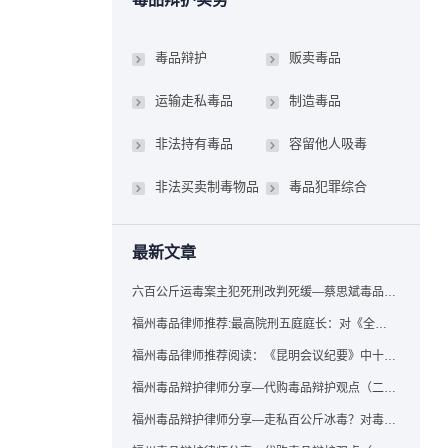
毒品辩护
贩卖毒品
运输走私毒品
制造毒品
非法持有毒品
容留他人吸毒
非法买卖制毒物品
毒品犯罪综合
最新文章
六百公斤运毒案主犯死刑改判死缓—蔡思斌毒品犯罪辩护成功案例
福州毒品律师推荐:最高院刑五庭庭长：对《全国法院毒品案件审判工作会议纪要》的理解与适用
福州毒品律师推荐阅读：《昆明会议纪要》中十个“意想不到”的规定
福州毒品辩护律师分享—代购毒品辩护观点（二）——“牟利”之辩
福州毒品辩护律师分享—走私百公斤冰毒？对毒品缺失型走私毒品罪案件，该如何有效辩护