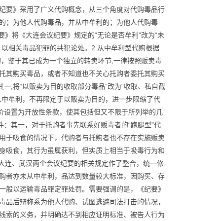
纪要》采用了广义代购概念，从三个角度对代购毒品行
的；为他人代购毒品，并从中牟利的；为他人代购毒
要》将《大连会议纪要》规定的“无论是否牟利”改为“未
以相关毒品犯罪的共犯论处。2.从中牟利型代购根据
的，鉴于其已成为一个独立的转卖环节,一律按照贩卖毒
托其购买毒品，或者不知道也不关心托购者委托其购买
一,将“以贩卖为目的收取部分毒品”改为“收取、私自截
从中牟利，不再限定于以贩卖为目的，进一步限缩了代
加价设置为开放性条款，使其包括但又不限于所列举的几
件：其一，对于托购者事先联系好贩毒者的“跑腿型”代
用于吸食的情况下，代购者与托购者也不存在实施贩卖
身吸食，其行为虽属获利，但实质上相当于吸毒行为和
对大连、武汉两个会议纪要的相关规定作了整合，统一修
购者亦未从中牟利，品达到数量较大标准，因购买、存
一般以运输毒品罪定罪处罚。需要强调的是，《纪要》
毒品后辩称系为他人代购、试图逃避司法打击的情况，
线索的义务，并明确达不到相应证明标准、被告人行为