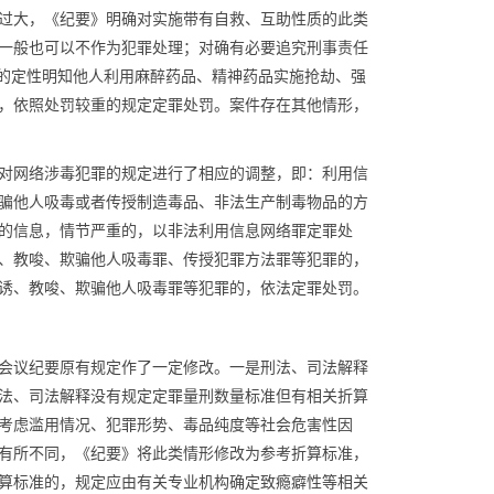
过大，《纪要》明确对实施带有自救、互助性质的此类
一般也可以不作为犯罪处理；对确有必要追究刑事责任
为的定性明知他人利用麻醉药品、精神药品实施抢劫、强
，依照处罚较重的规定定罪处罚。案件存在其他情形，
对网络涉毒犯罪的规定进行了相应的调整，即：利用信
骗他人吸毒或者传授制造毒品、非法生产制毒物品的方
的信息，情节严重的，以非法利用信息网络罪定罪处
、教唆、欺骗他人吸毒罪、传授犯罪方法罪等犯罪的，
诱、教唆、欺骗他人吸毒罪等犯罪的，依法定罪处罚。
会议纪要原有规定作了一定修改。一是刑法、司法解释
法、司法解释没有规定定罪量刑数量标准但有相关折算
考虑滥用情况、犯罪形势、毒品纯度等社会危害性因
有所不同，《纪要》将此类情形修改为参考折算标准，
算标准的，规定应由有关专业机构确定致瘾癖性等相关