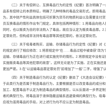
（二）关于有偿转让、互换毒品行为的定性《纪要》首次明确了一
品系有偿转让的本质特征，明确了几种特殊的毒品交易形式，即用毒品
为，其中财产性利益具体包括可折算为货币的物质利益以及需要支付货
员互换毒品的情形作出专门规定，具体包括两种情形：1.用毒品向他
同时，也以贩卖为目的非法购入了毒品，故应当认定为贩卖毒品罪。2
定罪处罚，但构成非法持有毒品罪等其他犯罪的，依法定罪处罚。
（三）关于吸毒者购买、运输、存储毒品行为的定性《纪要》对《
的规定进行了相应修改：1.将原规定中“在……毒品过程中被查获”改为
运输、存储毒品行为正在进行或实施完毕的情形。2.将原规定中没有证
实施贩卖毒品等其他犯罪的故意”，这样无论是为了实施、正在实施还
更加严密。3.在“以运输毒品罪定罪处罚”前增加了“一般”二字，增强
（四）关于制造毒品行为的认定《纪要》删去了《大连会议纪要》
于此类行为是否属于制造毒品行为，主要根据是否以改变毒品的成分和
加工、配置毒品不认定为制造毒品的典型情形，以从反面进一步界定制
者的典型行为，将毒品溶于液体隐蔽运输系逃避查缉的典型行为，吸毒
应视为滥用毒品的手段，对上述行为均不应认定为制造毒品。