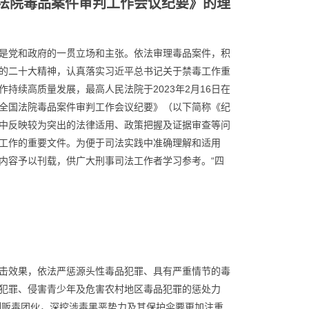
法院毒品案件审判工作会议纪要》的理
是党和政府的一贯立场和主张。依法审理毒品案件，积
的二十大精神，认真落实习近平总书记关于禁毒工作重
持续高质量发展，最高人民法院于2023年2月16日在
全国法院毒品案件审判工作会议纪要》（以下简称《纪
中反映较为突出的法律适用、政策把握及证据审查等问
工作的重要文件。为便于司法实践中准确理解和适用
内容予以刊载，供广大刑事司法工作者学习参考。“四
击效果，依法严惩源头性毒品犯罪、具有严重情节的毒
犯罪、侵害青少年及危害农村地区毒品犯罪的惩处力
制贩毒团伙，深挖涉毒黑恶势力及其保护伞要更加注重