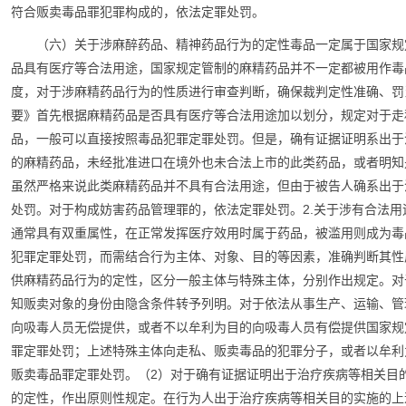
符合贩卖毒品罪犯罪构成的，依法定罪处罚。
（六）关于涉麻醉药品、精神药品行为的定性毒品一定属于国家规
品具有医疗等合法用途，国家规定管制的麻精药品并不一定都被用作毒
度，对于涉麻精药品行为的性质进行审查判断，确保裁判定性准确、罚
要》首先根据麻精药品是否具有医疗等合法用途加以划分，规定对于走
品，一般可以直接按照毒品犯罪定罪处罚。但是，确有证据证明系出于
的麻精药品，未经批准进口在境外也未合法上市的此类药品，或者明知
虽然严格来说此类麻精药品并不具有合法用途，但由于被告人确系出于
处罚。对于构成妨害药品管理罪的，依法定罪处罚。2.关于涉有合法
通常具有双重属性，在正常发挥医疗效用时属于药品，被滥用则成为毒
犯罪定罪处罚，而需结合行为主体、对象、目的等因素，准确判断其性
供麻精药品行为的定性，区分一般主体与特殊主体，分别作出规定。对
知贩卖对象的身份由隐含条件转予列明。对于依法从事生产、运输、管
向吸毒人员无偿提供，或者不以牟利为目的向吸毒人员有偿提供国家规
罪定罪处罚；上述特殊主体向走私、贩卖毒品的犯罪分子，或者以牟利
贩卖毒品罪定罪处罚。（2）对于确有证据证明出于治疗疾病等相关目
的定性，作出原则性规定。在行为人出于治疗疾病等相关目的实施的上