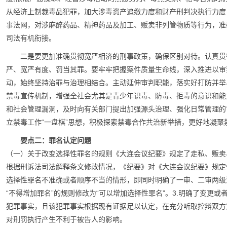
从经济上制裁毒品犯罪，加大涉毒资产追缴力度和财产刑判决执行力度
事法网，对涉麻醉药品、精神药品及加工、贩卖非列管物质等行为，准
司法有机衔接。
二是要更加准确贯彻宽严相济的刑事政策，确保区别对待。认真贯
严、宽严有度、罚当其罪。要牢牢把握案件质量生命线，深入推进以审
动，始终坚持治罪与治理相结合。主动延伸审判职能，落实好打防并举
禁毒宣传机制，增强全社会尤其是青少年识毒、防毒、拒毒的意识和能
和社会管理漏洞，及时向有关部门提出加强源头治理、强化日常管理的
立禁毒工作“一盘棋”思想，积极探索禁毒合作共治新举措，更好地凝聚
要点二：罪名认定问题
（一）关于改变选择性罪名的规则《大连会议纪要》规定了走私、贩卖
根据刑诉法司法解释条文修改情况，《纪要》对《大连会议纪要》规定
选择性罪名不准确或者顺序不当的情形，即同时明确了一审、二审两级
“不得增加罪名”的规则修改为“可以增加选择性罪名”。3.明确了变更
犯罪事实，且该犯罪事实根据现有证据足以认定，在充分听取控辩双方
对刑罚执行产生不利于被告人的影响。