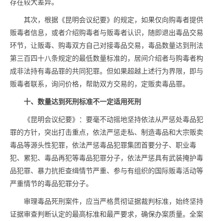
存在较大差异。
其次，根据《昆明会议纪要》的规定，如果仅向购毒者提供
贩毒者信息，或者介绍购毒者与贩毒者认识，随即退出毒品交易
环节，让贩毒、购毒双方自己对接毒品交易，毒品数量达到刑法
第三百四十八条规定的最低数量标准的，居间介绍者与购毒者构
成非法持有毒品罪的共同犯罪。但如果超越上述行为界限，即与
贩毒者联系，询问价格，帮助双方交易的，定贩卖毒品罪。
十、数量达到死刑标准不一定适用死刑
《昆明会议纪要》：要毫不动摇地坚持依法从严惩处毒品犯
罪的方针，突出打击重点，依法严惩走私、制造毒品和大宗贩卖
毒品等源头性犯罪，依法严惩毒品犯罪集团首要分子、职业毒
犯、累犯、毒品再犯等毒品犯罪分子，依法严惩具有武装掩护毒
品犯罪、暴力抗拒查缉情节严重、参与有组织的国际贩毒活动等
严重情节的毒品犯罪分子。
审理毒品死刑案件，应当严格贯彻证据裁判标准，始终坚持
证据审查判断认定的最高标准和最严要求，确保办案质量。全案