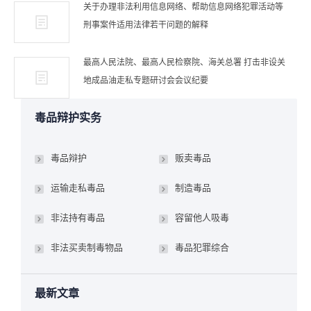
关于办理非法利用信息网络、帮助信息网络犯罪活动等
刑事案件适用法律若干问题的解释
最高人民法院、最高人民检察院、海关总署 打击非设关
地成品油走私专题研讨会会议纪要
毒品辩护实务
毒品辩护
贩卖毒品
运输走私毒品
制造毒品
非法持有毒品
容留他人吸毒
非法买卖制毒物品
毒品犯罪综合
最新文章