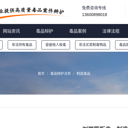
免费咨询专线
13600898018
网站资讯
毒品辩护
毒品案例
法律法规
非法持有毒品
容留他人吸毒
非法买卖制毒物品
毒品
首页
毒品辩护法务
制造毒品