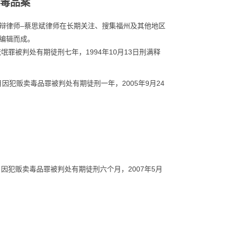
毒品案
辩律师–蔡思斌律师在长期关注、搜集福州及其他地区
编辑而成。
流氓罪被判处有期徒刑七年，1994年10月13日刑满释
5月因犯贩卖毒品罪被判处有期徒刑一年，2005年9月24
3月因犯贩卖毒品罪被判处有期徒刑六个月，2007年5月