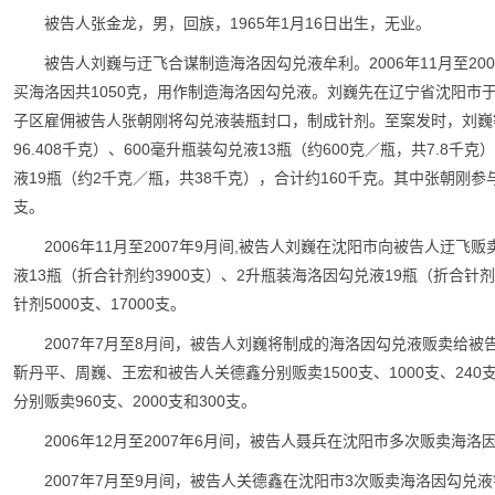
被告人张金龙，男，回族，1965年1月16日出生，无业。
被告人刘巍与迂飞合谋制造海洛因勾兑液牟利。2006年11月至2
买海洛因共1050克，用作制造海洛因勾兑液。刘巍先在辽宁省沈阳市
子区雇佣被告人张朝刚将勾兑液装瓶封口，制成针剂。至案发时，刘巍等人
96.408千克）、600毫升瓶装勾兑液13瓶（约600克／瓶，共7.8千
液19瓶（约2千克／瓶，共38千克），合计约160千克。其中张朝刚参与
支。
2006年11月至2007年9月间,被告人刘巍在沈阳市向被告人迂飞贩
液13瓶（折合针剂约3900支）、2升瓶装海洛因勾兑液19瓶（折合针
针剂5000支、17000支。
2007年7月至8月间，被告人刘巍将制成的海洛因勾兑液贩卖给被
靳丹平、周巍、王宏和被告人关德鑫分别贩卖1500支、1000支、24
分别贩卖960支、2000支和300支。
2006年12月至2007年6月间，被告人聂兵在沈阳市多次贩卖海洛
2007年7月至9月间，被告人关德鑫在沈阳市3次贩卖海洛因勾兑液