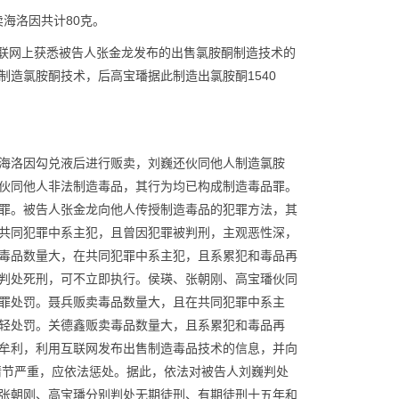
卖海洛因共计80克。
互联网上获悉被告人张金龙发布的出售氯胺酮制造技术的
造氯胺酮技术，后高宝璠据此制造出氯胺酮1540
海洛因勾兑液后进行贩卖，刘巍还伙同他人制造氯胺
伙同他人非法制造毒品，其行为均已构成制造毒品罪。
罪。被告人张金龙向他人传授制造毒品的犯罪方法，其
共同犯罪中系主犯，且曾因犯罪被判刑，主观恶性深，
毒品数量大，在共同犯罪中系主犯，且系累犯和毒品再
判处死刑，可不立即执行。侯瑛、张朝刚、高宝璠伙同
罪处罚。聂兵贩卖毒品数量大，且在共同犯罪中系主
轻处罚。关德鑫贩卖毒品数量大，且系累犯和毒品再
牟利，利用互联网发布出售制造毒品技术的信息，并向
情节严重，应依法惩处。据此，依法对被告人刘巍判处
张朝刚、高宝璠分别判处无期徒刑、有期徒刑十五年和