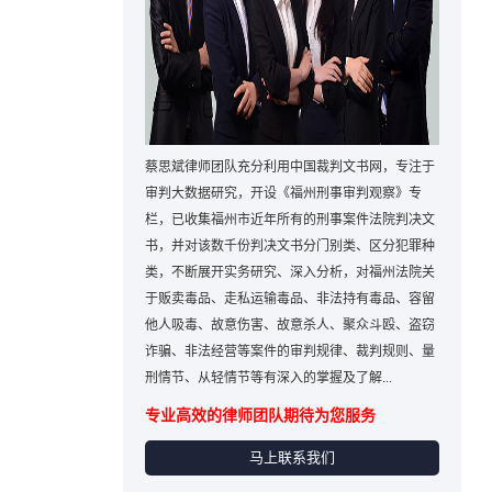
蔡思斌律师团队充分利用中国裁判文书网，专注于
审判大数据研究，开设《福州刑事审判观察》专
栏，已收集福州市近年所有的刑事案件法院判决文
书，并对该数千份判决文书分门别类、区分犯罪种
类，不断展开实务研究、深入分析，对福州法院关
于贩卖毒品、走私运输毒品、非法持有毒品、容留
他人吸毒、故意伤害、故意杀人、聚众斗殴、盗窃
诈骗、非法经营等案件的审判规律、裁判规则、量
刑情节、从轻情节等有深入的掌握及了解...
专业高效的律师团队期待为您服务
马上联系我们