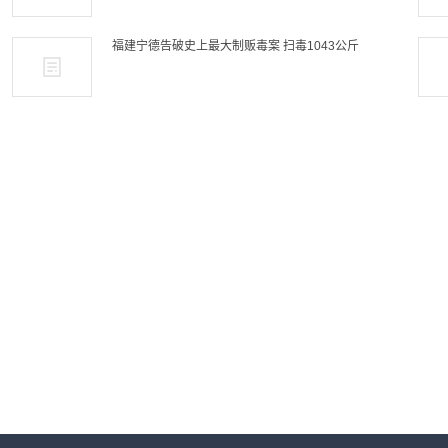
福建宁德告破史上最大制贩毒案 扫毒1043公斤