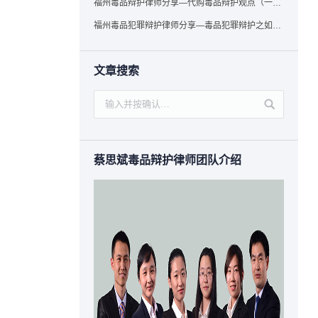
福州毒品辩护律师分享—代购毒品辩护观点（一）——“真假”之辩
福州毒品犯罪辩护律师分享—毒品犯罪辩护之如何提炼言辞证据
文章搜索
蔡思斌毒品辩护律师团队介绍