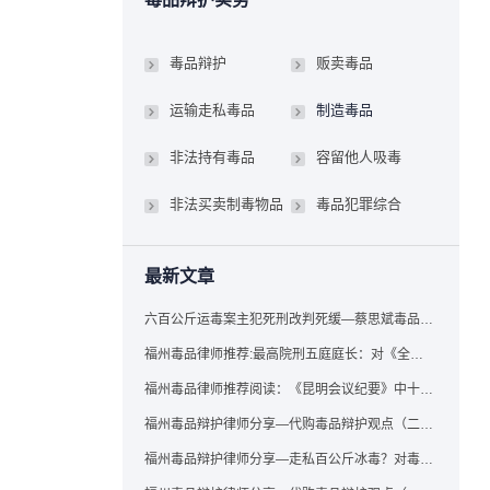
毒品辩护
贩卖毒品
运输走私毒品
制造毒品
非法持有毒品
容留他人吸毒
非法买卖制毒物品
毒品犯罪综合
最新文章
六百公斤运毒案主犯死刑改判死缓—蔡思斌毒品犯罪辩护成功案例
福州毒品律师推荐:最高院刑五庭庭长：对《全国法院毒品案件审判工作会议纪要》的理解与适用
福州毒品律师推荐阅读：《昆明会议纪要》中十个“意想不到”的规定
福州毒品辩护律师分享—代购毒品辩护观点（二）——“牟利”之辩
福州毒品辩护律师分享—走私百公斤冰毒？对毒品缺失型走私毒品罪案件，该如何有效辩护