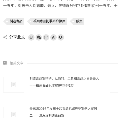
十五年，对被告人刘志顺、聂兵、关德鑫分别判处有期徒刑十五年、十
制造毒品
福州毒品犯罪辩护律师
贩卖
分享此文
相关文章
制造毒品案辩护：从原料、工具和毒品之间关联入
手—福州毒品犯罪辩护律师推荐
最高法2016年发布十起毒品犯罪典型案例之案例
二——洪海沿制造毒品案