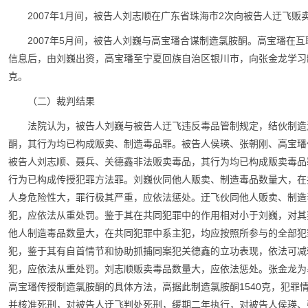
2007年1月间，被告人刘志顺在广东省珠海市2次向被告人迂飞贩
2007年5月间，被告人刘巍与高宝璠合谋制造氯胺酮。高宝璠在
信息后，由刘巍出资，高宝璠至宁夏回族自治区银川市，向张金龙学习制
克。
（二）裁判结果
法院认为，被告人刘巍与被告人迂飞违反毒品管制规定，结伙制造
酮，其行为均已构成贩卖、制造毒品罪。被告人侯瑛、张朝刚、高宝璠
被告人刘志顺、聂兵、关德鑫非法贩卖毒品，其行为均已构成贩卖毒品
行为已构成传授犯罪方法罪。刘巍伙同他人贩卖、制造毒品数量大，在
人身危险性大，罪行极其严重，应依法惩处。迂飞伙同他人贩卖、制造
犯，应依法从重处罚。鉴于其在共同犯罪中的作用相对小于刘巍，对其
他人制造毒品数量大，在共同犯罪中系主犯，均应按照所参与的全部犯
犯，鉴于其有自首情节和协助抓捕同案犯关德鑫的立功表现，依法可减
犯，应依法从重处罚。刘志顺贩卖毒品数量大，应依法惩处。张金龙为
高宝璠传授制造氯胺酮的具体方法，高据此制造氯胺酮1540克，犯罪
并核准死刑，对被告人迂飞判处死刑，缓期二年执行，对被告人侯瑛、