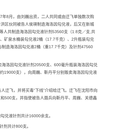
007年8月，由刘巍出资，二人共同或由迂飞单独数次购
于洪区伙同被告人侯瑛制造海洛因勾兑液，后又在新城
共制造海洛因勾兑液针剂53560支（1.8克／支,共
克）、矿泉水桶装勾兑液2桶（17.7千克）、2升瓶装勾兑
制造海洛因勾兑液2桶（重17.7千克）及针剂47560
卖海洛因勾兑液针剂20500支、600毫升瓶装海洛因勾兑
剂约19000支），向周巍、靳丹平分别贩卖海洛因勾兑液
告人迂飞，并将买毒“下线”介绍给迂飞。迂飞在沈阳市向
0支和500支，并指使被告人聂兵向靳丹平、周巍、关德鑫
因勾兑液针剂共计16000余支。
针剂共计800支。