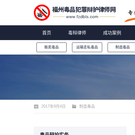
首页
毒辩律师
成功案例
贩卖毒品
运输走私毒品
制造毒品
您的位置：
2017年9月4日
制造毒品
毒品辩护实务