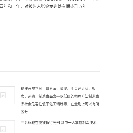
四年和十年，对被告人张金龙判处有期徒刑五年。
福建高院判例：曹春海、黄浚、李贞萍走私、贩
卖、运输、制造毒品案—以低级的物理方法制造毒
品社会危害性低于化工精制毒，在量刑上可以有所
区分
三名罪犯在厦被执行死刑 其中一人掌握制毒技术