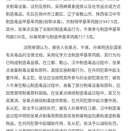
关制毒设备、试剂及原料，采用麻黄素提炼以及化学品合成方式
制造毒品，先后在扬州市江都区、辽宁省鞍山市、陕西省汉中市
制造毒品甲基苯丙胺(俗称冰毒)，共制得甲基苯丙胺计947.5克，
其中，张某点实施了全部的制造毒品行为，牛某参与制造甲基苯
丙胺230克，孙某明参与制造甲基苯丙胺717.5克。
法院审理认为，被告人张某点、牛某、孙某明违反国家
有关毒品的法律法规，采用化学方法制造甲基苯丙胺，其行为均
已构成制造毒品罪。在江都、鞍山、汉中制造毒品过程中，张某
点准备制毒设备和原料，直接实施制毒行为，在共同犯罪中起主
要作用，系主犯，依法应当按照其所参与的全部犯罪处罚；被告
人牛某在鞍山制造毒品过程中，准备了部分制毒设备和原料，后
因畏罪将制毒原料销毁。在张某点继续制造毒品过程中，其又为
高某淇、张某点继续制毒提供帮助，在共同犯罪中起次要作用，
系从犯，依法予以减轻处罚；被告人孙某明在江都、汉中制造毒
品过程中明知张某点制毒而帮助其收发制毒物品包裹和递送制毒
物品，在共同犯罪中起辅助作用，系从犯，依法予以减轻处罚。