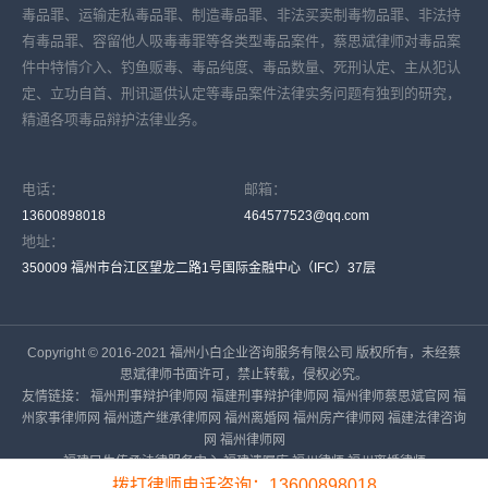
毒品罪、运输走私毒品罪、制造毒品罪、非法买卖制毒物品罪、非法持
有毒品罪、容留他人吸毒毒罪等各类型毒品案件，蔡思斌律师对毒品案
件中特情介入、钓鱼贩毒、毒品纯度、毒品数量、死刑认定、主从犯认
定、立功自首、刑讯逼供认定等毒品案件法律实务问题有独到的研究，
精通各项毒品辩护法律业务。
电话：
邮箱：
13600898018
464577523@qq.com
地址：
350009 福州市台江区望龙二路1号国际金融中心（IFC）37层
Copyright © 2016-2021 福州小白企业咨询服务有限公司 版权所有，未经蔡
思斌律师书面许可，禁止转载，侵权必究。
友情链接：
福州刑事辩护律师网
福建刑事辩护律师网
福州律师蔡思斌官网
福
州家事律师网
福州遗产继承律师网
福州离婚网
福州房产律师网
福建法律咨询
网
福州律师网
福建民生传承法律服务中心
福建遗嘱库
福州律师
福州离婚律师
拨打律师电话咨询：13600898018
备案号：
闽ICP备16023919号-5