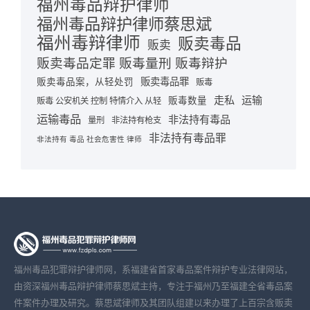
福州毒品辩护律师
福州毒品辩护律师蔡思斌
福州毒辩律师
贩卖毒品
贩卖
贩卖毒品定罪 贩毒量刑 贩毒辩护
贩卖毒品罪
贩卖毒品案，从轻处罚
贩毒
走私
运输
贩毒数量
贩毒 公安机关 控制 特情介入 从轻
运输毒品
非法持有毒品
量刑
非法持有枪支
非法持有毒品罪
非法持有 毒品 社会危害性 律师
福州毒品犯罪辩护律师网，系福建省首家毒品案件辩护专业法律网站，
由资深福州毒品辩护律师蔡思斌主持，专注于福州乃至福建全省毒品案
件案件办理及研究。蔡思斌律师及其团队组建以来办理了上百宗含贩卖