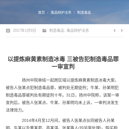
您的位置：
首页
毒品辩护法务
制造毒品
2017年1月9日
制造毒品
,
毒品辩护法务
以提炼麻黄素制造冰毒 三被告犯制造毒品罪
一审宣判
扬州中院审结一起跨区域以提炼麻黄素制造冰毒大案，
被告人张某点犯制造毒品罪，被判处无期徒刑；牛某、孙某明犯
制造毒品罪被判处有期徒刑十年。31日，扬州中院称，该案一审
宣判后，被告人张某点、牛某、孙某明均未上诉，一审判决发生
法律效力。
2014年4月至12月间，被告人张某点伙同被告人孙某
明、牛某以及董某君、高某淇、张某等人(均另案处理)，购买相