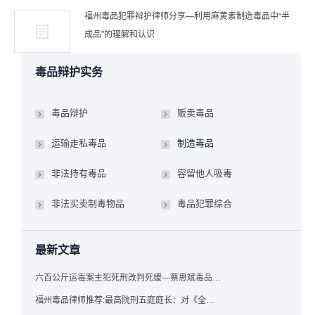
福州毒品犯罪辩护律师分享—利用麻黄素制造毒品中“半
成品”的理解和认识
毒品辩护实务
毒品辩护
贩卖毒品
运输走私毒品
制造毒品
非法持有毒品
容留他人吸毒
非法买卖制毒物品
毒品犯罪综合
最新文章
六百公斤运毒案主犯死刑改判死缓—蔡思斌毒品犯罪辩护成功案例
福州毒品律师推荐:最高院刑五庭庭长：对《全国法院毒品案件审判工作会议纪要》的理解与适用