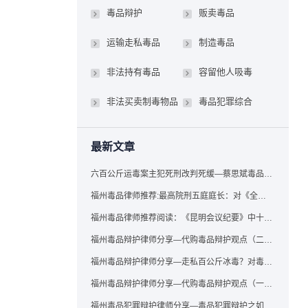
毒品辩护
贩卖毒品
运输走私毒品
制造毒品
非法持有毒品
容留他人吸毒
非法买卖制毒物品
毒品犯罪综合
最新文章
六百公斤运毒案主犯死刑改判死缓—蔡思斌毒品犯罪辩护成功案例
福州毒品律师推荐:最高院刑五庭庭长：对《全国法院毒品案件审判工作会议纪要》的理解与适用
福州毒品律师推荐阅读：《昆明会议纪要》中十个“意想不到”的规定
福州毒品辩护律师分享—代购毒品辩护观点（二）——“牟利”之辩
福州毒品辩护律师分享—走私百公斤冰毒？对毒品缺失型走私毒品罪案件，该如何有效辩护
福州毒品辩护律师分享—代购毒品辩护观点（一）——“真假”之辩
福州毒品犯罪辩护律师分享—毒品犯罪辩护之如何提炼言辞证据