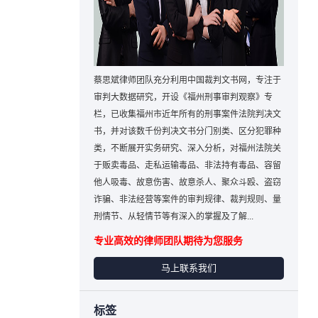
蔡思斌律师团队充分利用中国裁判文书网，专注于
审判大数据研究，开设《福州刑事审判观察》专
栏，已收集福州市近年所有的刑事案件法院判决文
书，并对该数千份判决文书分门别类、区分犯罪种
类，不断展开实务研究、深入分析，对福州法院关
于贩卖毒品、走私运输毒品、非法持有毒品、容留
他人吸毒、故意伤害、故意杀人、聚众斗殴、盗窃
诈骗、非法经营等案件的审判规律、裁判规则、量
刑情节、从轻情节等有深入的掌握及了解...
专业高效的律师团队期待为您服务
马上联系我们
标签