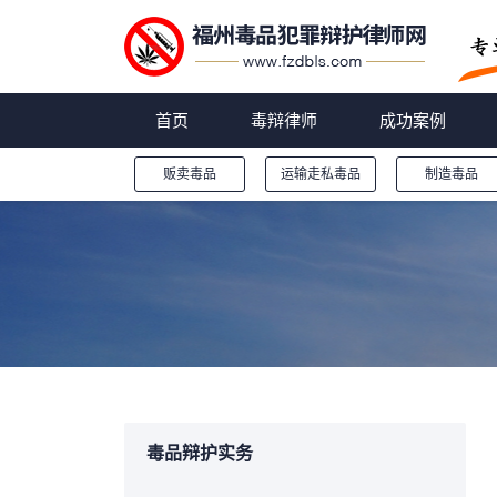
首页
毒辩律师
成功案例
贩卖毒品
运输走私毒品
制造毒品
您的位置：
毒品辩护实务