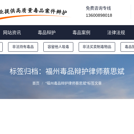
免费咨询专线
13600898018
网站资讯
毒品辩护
毒品案例
法律法规
非法持有毒品
容留他人吸毒
非法买卖制毒物品
毒品
标签归档：
福州毒品辩护律师蔡思斌
首页
"福州毒品辩护律师蔡思斌"标签文章
福州毒品律师推荐:最高院刑五庭庭长：对《全国法
与适用