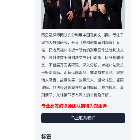
蔡思斌律师团队充分利用中国裁判文书网，专注于
审判大数据研究，开设《福州刑事审判观察》专
栏，已收集福州市近年所有的刑事案件法院判决文
书，并对该数千份判决文书分门别类、区分犯罪种
类，不断展开实务研究、深入分析，对福州法院关
于贩卖毒品、走私运输毒品、非法持有毒品、容留
他人吸毒、故意伤害、故意杀人、聚众斗殴、盗窃
诈骗、非法经营等案件的审判规律、裁判规则、量
刑情节、从轻情节等有深入的掌握及了解...
专业高效的律师团队期待为您服务
马上联系我们
标签