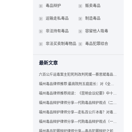
毒品辩护
贩卖毒品
运输走私毒品
制造毒品
非法持有毒品
容留他人吸毒
非法买卖制毒物品
毒品犯罪综合
最新文章
六百公斤运毒案主犯死刑改判死缓—蔡思斌毒品犯罪辩护成功案例
福州毒品律师推荐:最高院刑五庭庭长：对《全国法院毒品案件审判工作会议纪要》的理解与适用
福州毒品律师推荐阅读：《昆明会议纪要》中十个“意想不到”的规定
福州毒品辩护律师分享—代购毒品辩护观点（二）——“牟利”之辩
福州毒品辩护律师分享—走私百公斤冰毒？对毒品缺失型走私毒品罪案件，该如何有效辩护
福州毒品辩护律师分享—代购毒品辩护观点（一）——“真假”之辩
福州毒品犯罪辩护律师分享—毒品犯罪辩护之如何提炼言辞证据