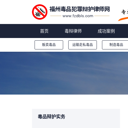
首页
毒辩律师
成功案例
贩卖毒品
运输走私毒品
制造毒品
您的位置：
毒品辩护实务