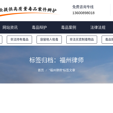
免费咨询专线
13600898018
网站资讯
毒品辩护
毒品案例
法律法规
非法持有毒品
容留他人吸毒
非法买卖制毒物品
毒品
标签归档：
福州律师
首页
"福州律师"标签文章
福州毒品律师推荐:最高院刑五庭庭长：对《全国法
与适用