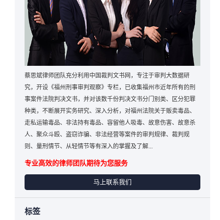
蔡思斌律师团队充分利用中国裁判文书网，专注于审判大数据研
究，开设《福州刑事审判观察》专栏，已收集福州市近年所有的刑
事案件法院判决文书，并对该数千份判决文书分门别类、区分犯罪
种类，不断展开实务研究、深入分析，对福州法院关于贩卖毒品、
走私运输毒品、非法持有毒品、容留他人吸毒、故意伤害、故意杀
人、聚众斗殴、盗窃诈骗、非法经营等案件的审判规律、裁判规
则、量刑情节、从轻情节等有深入的掌握及了解...
专业高效的律师团队期待为您服务
马上联系我们
标签