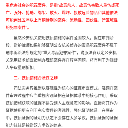
重危害社会的犯罪案件，是指“故意杀人、故意伤害致人重伤或死
亡、强奸、抢劫、绑架、放火、爆炸、投放危险物品和其他依法
可能判处五年以上有期徒刑的案件；流动性、团伙性、跨区域性
的犯罪案件”。
虽然公安机关使用技侦措施的案件范围较大，但在审判阶
段，辩护律师如果能够证明公安机关侦办的毒品犯罪案件不属于
刑事诉讼法所规定的“重大毒品犯罪案件”，说服法官认定公安机
关采用技术侦查措施办理该案件存在程序问题，将有利于为嫌疑
人争取量刑折扣。
三、技侦措施合法性之辩
司法实务界推崇以客观性为核心的证据审查模式，强调在案
件审理过程中应当重视客观证据在证据体系中的核心作用。采取
技侦措施获取的证据不易受到人主观意志的影响，直接将其作为
证据使用更有利于充实案件的客观性，强化证明体系。在庭审
中，技侦证据的证明力认定不会存在太多争议，技侦证据的证据
能力往往是控辩双方争议的焦点。