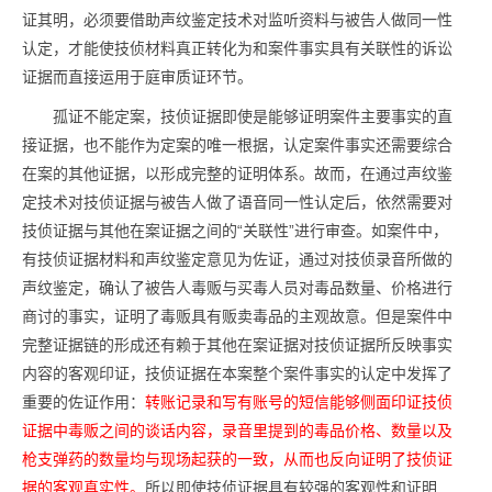
证其明，必须要借助声纹鉴定技术对监听资料与被告人做同一性
认定，才能使技侦材料真正转化为和案件事实具有关联性的诉讼
证据而直接运用于庭审质证环节。
孤证不能定案，技侦证据即使是能够证明案件主要事实的直
接证据，也不能作为定案的唯一根据，认定案件事实还需要综合
在案的其他证据，以形成完整的证明体系。故而，在通过声纹鉴
定技术对技侦证据与被告人做了语音同一性认定后，依然需要对
技侦证据与其他在案证据之间的“关联性”进行审查。如案件中，
有技侦证据材料和声纹鉴定意见为佐证，通过对技侦录音所做的
声纹鉴定，确认了被告人毒贩与买毒人员对毒品数量、价格进行
商讨的事实，证明了毒贩具有贩卖毒品的主观故意。但是案件中
完整证据链的形成还有赖于其他在案证据对技侦证据所反映事实
内容的客观印证，技侦证据在本案整个案件事实的认定中发挥了
重要的佐证作用：
转账记录和写有账号的短信能够侧面印证技侦
证据中毒贩之间的谈话内容，录音里提到的毒品价格、数量以及
枪支弹药的数量均与现场起获的一致，从而也反向证明了技侦证
据的客观真实性。
所以即使技侦证据具有较强的客观性和证明