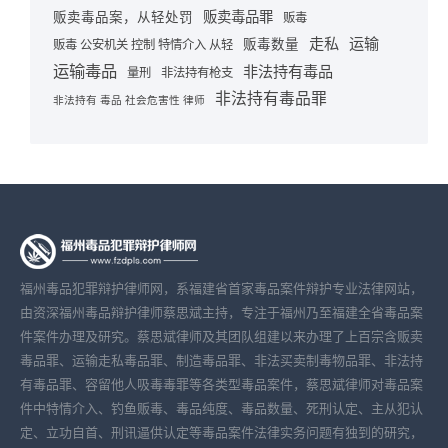
贩卖毒品罪
贩卖毒品案，从轻处罚
贩毒
走私
运输
贩毒数量
贩毒 公安机关 控制 特情介入 从轻
运输毒品
非法持有毒品
量刑
非法持有枪支
非法持有毒品罪
非法持有 毒品 社会危害性 律师
福州毒品犯罪辩护律师网，系福建省首家毒品案件辩护专业法律网站，
由资深福州毒品辩护律师蔡思斌主持，专注于福州乃至福建全省毒品案
件案件办理及研究。蔡思斌律师及其团队组建以来办理了上百宗含贩卖
毒品罪、运输走私毒品罪、制造毒品罪、非法买卖制毒物品罪、非法持
有毒品罪、容留他人吸毒毒罪等各类型毒品案件，蔡思斌律师对毒品案
件中特情介入、钓鱼贩毒、毒品纯度、毒品数量、死刑认定、主从犯认
定、立功自首、刑讯逼供认定等毒品案件法律实务问题有独到的研究，