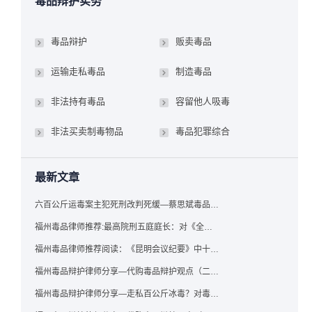
毒品辩护实务
毒品辩护
贩卖毒品
运输走私毒品
制造毒品
非法持有毒品
容留他人吸毒
非法买卖制毒物品
毒品犯罪综合
最新文章
六百公斤运毒案主犯死刑改判死缓—蔡思斌毒品犯罪辩护成功案例
福州毒品律师推荐:最高院刑五庭庭长：对《全国法院毒品案件审判工作会议纪要》的理解与适用
福州毒品律师推荐阅读：《昆明会议纪要》中十个“意想不到”的规定
福州毒品辩护律师分享—代购毒品辩护观点（二）——“牟利”之辩
福州毒品辩护律师分享—走私百公斤冰毒？对毒品缺失型走私毒品罪案件，该如何有效辩护