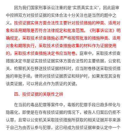
因为我们国家刑事诉讼注重的是“实质真实主义”，因此庭审
中控辨双方对技侦证据的实体合法十分关注也是当然的题中之
义。
技侦证据实体方面合法性主要针对技侦措施的种类、适用对
象和适用期限是否符合法律规定和批准范围。《刑事诉讼法》明
确规定，采取技术侦查措施必须严格按照批准的措施种类、适用
对象和期限执行，采取技术侦查措施收集的材料作为证据使用
的，采取技术侦查措施决定书应当附卷。
庭审中，采取技术侦查
措施决定书是证实技侦证据实体方面合法性的主要依据，公安机
关、检察机关在移送技侦证据材料时，应当附卷移送采取技侦措
施的审批手续。律师对技侦证据质证和辩护时，如果发现其没有
该类证据，可以将此点作为质证的关键。
四、技侦证据的关联性之辨
在当前的毒品犯罪等案件中，毒贩的犯罪手段日趋多样化与
隐蔽化，即使是在存有技侦证据的情况下，被告人归案后仍拒不
认罪，且常以公安机关采取技侦措施所获取的相关证据并非来源
于自己为由否认参与犯罪，这已经成为技侦证据审查认定中一个