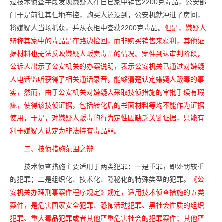
过技术侦查手段发现嫌疑人在自已家中销售2200克毒品，公安部
门于是前往其住地布控，购买人还没到，公安机就冲进了房间，
将嫌疑人当场抓获，并从衣柜中查获2200克毒品。
但是，嫌疑人
辩称其家中的毒品是在路边捡回，而非购买销售来获利，其他证
据材料也无法反映嫌疑人贩卖毒品的情况。案件到达审判阶段，
公诉人出示了公安机关的办案说明，表示公安机关已通过对嫌疑
人电话监听获得了相关通话录音，能够清楚认定嫌疑人贩毒的事
实，然而，由于公安机关对嫌疑人采取技侦措施的审批手续有瑕
疵，使得该技侦证据，包括转化后的书面材料等均不能作为证据
使用，于是，对嫌疑人贩毒的行为定性因缺乏关键证据，只能有
利于嫌疑人认定为非法持有毒品罪。
二、技侦措施范围之辩
技术侦查措施主要适用于两类犯罪：一是重罪，即处罚较重
的犯罪；二是组织化、技术化、隐秘化的特殊类型的犯罪。
《公
安机关办理刑事案件程序规定》规定，适用技术侦查措施的五类
案件，是危害国家安全犯罪、恐怖活动犯罪、黑社会性质的组织
犯罪、重大毒品犯罪或者其他严重危害社会的犯罪案件；其他严