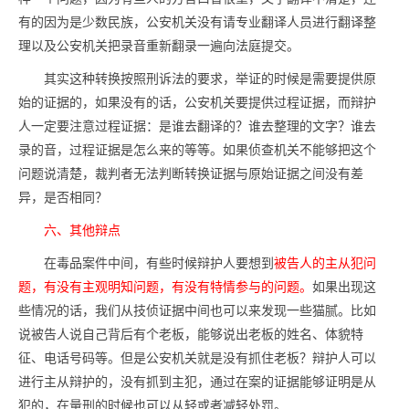
有的因为是少数民族，公安机关没有请专业翻译人员进行翻译整
理以及公安机关把录音重新翻录一遍向法庭提交。
其实这种转换按照刑诉法的要求，举证的时候是需要提供原
始的证据的，如果没有的话，公安机关要提供过程证据，而辩护
人一定要注意过程证据：是谁去翻译的？谁去整理的文字？谁去
录的音，过程证据是怎么来的等等。如果侦查机关不能够把这个
问题说清楚，裁判者无法判断转换证据与原始证据之间没有差
异，是否相同？
六、其他辩点
在毒品案件中间，有些时候辩护人要想到
被告人的主从犯问
题，有没有主观明知问题，有没有特情参与的问题。
如果出现这
些情况的话，我们从技侦证据中间也可以来发现一些猫腻。比如
说被告人说自己背后有个老板，能够说出老板的姓名、体貌特
征、电话号码等。但是公安机关就是没有抓住老板？辩护人可以
进行主从辩护的，没有抓到主犯，通过在案的证据能够证明是从
犯的，在量刑的时候也可以从轻或者减轻处罚。