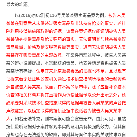
最大的难题。
以(2016)京02刑初116号吴某某贩卖毒品案为例，
被告人吴
某某在到案后从未供述过贩卖毒品及非法持有枪支的事实，若排
除利用技侦措施所取得的证据，该案在案证据仅能证明被告人吴
某某随身携带毒品及枪支弹药的事实，无法证明其与魏某某商议
毒品数量、价格及枪支弹药数量等事实，进而无法证明被告人吴
某某存在贩卖毒品的主观故意。
在案件审理过程中，被告人吴某
某的辩护律师提出，本案起获的毒品、枪支弹药是否系被告人吴
某某所有存疑，
认定其来北京贩卖毒品的证据也不足，且以现有
证据来看无法证明公安机关通过技术侦查措施所搜集的音频资料
源自被告人吴某某。故而，在本案的庭审中，除了应当补充技术
侦查的相关材料并将其直接作为诉讼证据予以公开出示之外，还
必须要对采取技术侦查措施取得的证据与被告人吴某某的声音做
声纹鉴定，以确定取得的技侦证据中说话者为被告人吴某某本
人
，如若无法补充，则本案很可能会宣告无罪。由此可见，虽然
技侦监听证据对于案件客观事实的证明具有极强的效力，但其自
身却也存在无法避免的缺陷，即对其与案件事实的关联性难以自