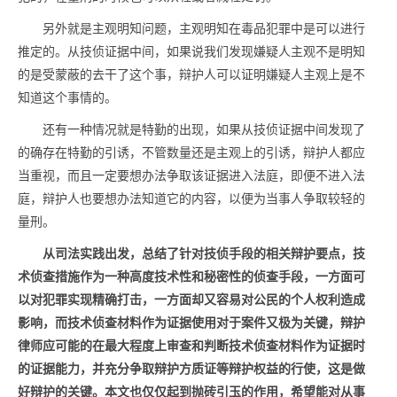
另外就是主观明知问题，主观明知在毒品犯罪中是可以进行
推定的。从技侦证据中间，如果说我们发现嫌疑人主观不是明知
的是受蒙蔽的去干了这个事，辩护人可以证明嫌疑人主观上是不
知道这个事情的。
还有一种情况就是特勤的出现，如果从技侦证据中间发现了
的确存在特勤的引诱，不管数量还是主观上的引诱，辩护人都应
当重视，而且一定要想办法争取该证据进入法庭，即便不进入法
庭，辩护人也要想办法知道它的内容，以便为当事人争取较轻的
量刑。
从司法实践出发，总结了针对技侦手段的相关辩护要点，技
术侦查措施作为一种高度技术性和秘密性的侦查手段，一方面可
以对犯罪实现精确打击，一方面却又容易对公民的个人权利造成
影响，而技术侦查材料作为证据使用对于案件又极为关键，辩护
律师应可能的在最大程度上审查和判断技术侦查材料作为证据时
的证据能力，并充分争取辩护方质证等辩护权益的行使，这是做
好辩护的关键。本文也仅仅起到抛砖引玉的作用，希望能对从事