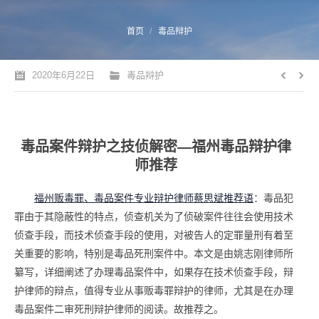
您的位置：
首页
毒品辩护
2020年6月22日
毒品辩护
毒品案件辩护之技侦解密—福州毒品辩护律
师推荐
福州贩毒罪
、毒品案件专业
辩护律师蔡思斌推荐语
：毒品犯
罪由于其隐蔽性的特点，侦查机关为了侦破案件往往会使用技术
侦查手段，而技术侦查手段的使用，对被告人的定罪量刑有着至
关重要的影响，特别是毒品死刑案件中。本文是由姚志刚律师所
纂写，详细阐述了办理毒品案件中，如果存在技术侦查手段，辩
护律师的辩点，值得专业从事贩毒罪辩护的律师，尤其是在办理
毒品案件二审死刑辩护律师的阅读。故推荐之。