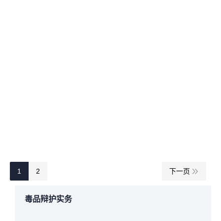
2020年7月3日
毒品辩护理论
作者：
manager
毒品案件证据标准指引—福州毒品犯罪辩护
律师推荐
详情
2020年2月14日
毒品辩护
作者：
manager
1
2
下一页
毒品辩护实务