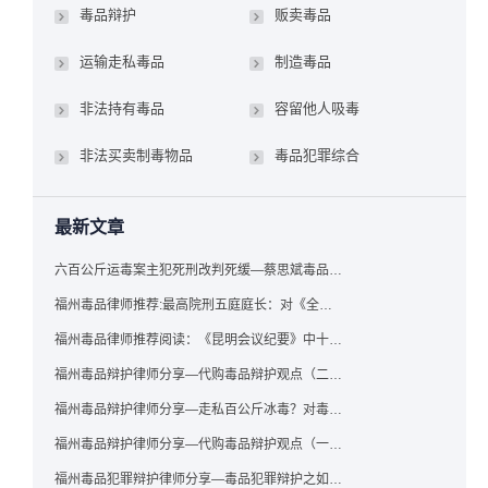
毒品辩护
贩卖毒品
运输走私毒品
制造毒品
非法持有毒品
容留他人吸毒
非法买卖制毒物品
毒品犯罪综合
最新文章
六百公斤运毒案主犯死刑改判死缓—蔡思斌毒品犯罪辩护成功案例
福州毒品律师推荐:最高院刑五庭庭长：对《全国法院毒品案件审判工作会议纪要》的理解与适用
福州毒品律师推荐阅读：《昆明会议纪要》中十个“意想不到”的规定
福州毒品辩护律师分享—代购毒品辩护观点（二）——“牟利”之辩
福州毒品辩护律师分享—走私百公斤冰毒？对毒品缺失型走私毒品罪案件，该如何有效辩护
福州毒品辩护律师分享—代购毒品辩护观点（一）——“真假”之辩
福州毒品犯罪辩护律师分享—毒品犯罪辩护之如何提炼言辞证据