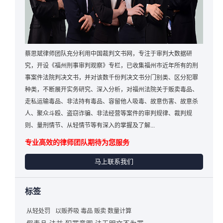
蔡思斌律师团队充分利用中国裁判文书网，专注于审判大数据研
究，开设《福州刑事审判观察》专栏，已收集福州市近年所有的刑
事案件法院判决文书，并对该数千份判决文书分门别类、区分犯罪
种类，不断展开实务研究、深入分析，对福州法院关于贩卖毒品、
走私运输毒品、非法持有毒品、容留他人吸毒、故意伤害、故意杀
人、聚众斗殴、盗窃诈骗、非法经营等案件的审判规律、裁判规
则、量刑情节、从轻情节等有深入的掌握及了解...
专业高效的律师团队期待为您服务
马上联系我们
标签
从轻处罚
以贩养吸 毒品 贩卖 数量计算