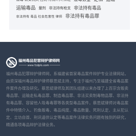
运输毒品
非法持有毒品
量刑
非法持有枪支
非法持有毒品罪
非法持有 毒品 社会危害性 律师
福州毒品犯罪辩护律师网，系福建省首家毒品案件辩护专业法律网站，
由资深福州毒品辩护律师蔡思斌主持，专注于福州乃至福建全省毒品案
件案件办理及研究。蔡思斌律师及其团队组建以来办理了上百宗含贩卖
毒品罪、运输走私毒品罪、制造毒品罪、非法买卖制毒物品罪、非法持
有毒品罪、容留他人吸毒毒罪等各类型毒品案件，蔡思斌律师对毒品案
件中特情介入、钓鱼贩毒、毒品纯度、毒品数量、死刑认定、主从犯认
定、立功自首、刑讯逼供认定等毒品案件法律实务问题有独到的研究，
精通各项毒品辩护法律业务。