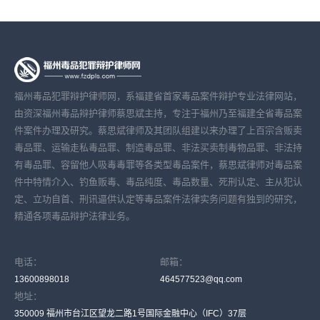
福州毒品犯罪辩护律师网，系福建省首家毒品案件辩护专业法律网站，
由资深福州毒品辩护律师蔡思斌主持，专注于福州乃至福建全省毒品案
件案件办理及研究。蔡思斌律师及其团队组建以来办理了上百宗含贩卖
毒品罪、运输走私毒品罪、制造毒品罪、非法买卖制毒物品罪、非法持
有毒品罪、容留他人吸毒毒罪等各类型毒品案件，蔡思斌律师对毒品案
件中特情介入、钓鱼贩毒、毒品纯度、毒品数量、死刑认定、主从犯认
定、立功自首、刑讯逼供认定等毒品案件法律实务问题有独到的研究，
精通各项毒品辩护法律业务。
电话：
邮箱：
13600898018
464577523@qq.com
地址：
350009 福州市台江区望龙二路1号国际金融中心（IFC）37层