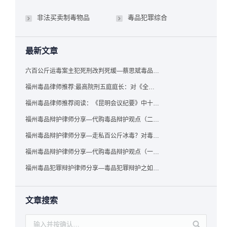
非法买卖制毒物品
毒品犯罪综合
最新文章
六百公斤运毒案主犯死刑改判死缓—蔡思斌毒品犯罪辩护成功案例
福州毒品律师推荐:最高院刑五庭庭长：对《全国法院毒品案件审判工作会议纪要》的理解与适用
福州毒品律师推荐阅读：《昆明会议纪要》中十个“意想不到”的规定
福州毒品辩护律师分享—代购毒品辩护观点（二）——“牟利”之辩
福州毒品辩护律师分享—走私百公斤冰毒？对毒品缺失型走私毒品罪案件，该如何有效辩护
福州毒品辩护律师分享—代购毒品辩护观点（一）——“真假”之辩
福州毒品犯罪辩护律师分享—毒品犯罪辩护之如何提炼言辞证据
文章搜索