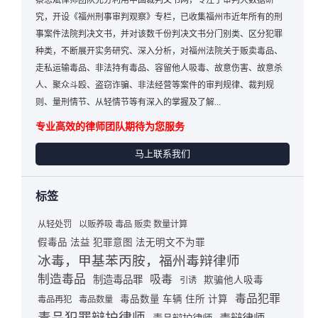
蔡思斌律师团队充分利用中国裁判文书网，专注于审判大数据研
究，开设《福州刑事审判观察》专栏，已收集福州市近年所有的刑
事案件法院判决文书，并对该数千份判决文书分门别类、区分犯罪
种类，不断展开实务研究、深入分析，对福州法院关于贩卖毒品、
走私运输毒品、非法持有毒品、容留他人吸毒、故意伤害、故意杀
人、聚众斗殴、盗窃诈骗、非法经营等案件的审判规律、裁判规
则、量刑情节、从轻情节等有深入的掌握及了解...
专业高效的律师团队期待为您服务
马上联系我们
标签
从轻处罚
以贩养吸 毒品 贩卖 数量计算
假毒品 法益 犯罪意图 法无明文不为罪
冰毒，甲基苯丙胺，福州毒辩律师
制造毒品
吸毒
制造毒品罪
欺骗他人吸毒
引诱
毒品犯罪
毒品数量 车辆 住所 计算
毒品再犯
毒品数量
毒品犯罪辩护律师