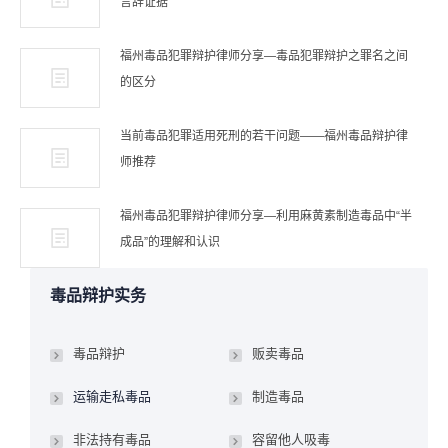
言辞证据
福州毒品犯罪辩护律师分享—毒品犯罪辩护之罪名之间
的区分
当前毒品犯罪适用死刑的若干问题——福州毒品辩护律
师推荐
福州毒品犯罪辩护律师分享—利用麻黄素制造毒品中“半
成品”的理解和认识
毒品辩护实务
毒品辩护
贩卖毒品
运输走私毒品
制造毒品
非法持有毒品
容留他人吸毒