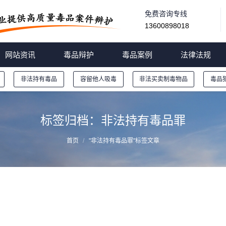
免费咨询专线
13600898018
网站资讯
毒品辩护
毒品案例
法律法规
非法持有毒品
容留他人吸毒
非法买卖制毒物品
毒品
标签归档：
非法持有毒品罪
首页
"非法持有毒品罪"标签文章
张艳丽非法持有毒品罪一审刑事判决