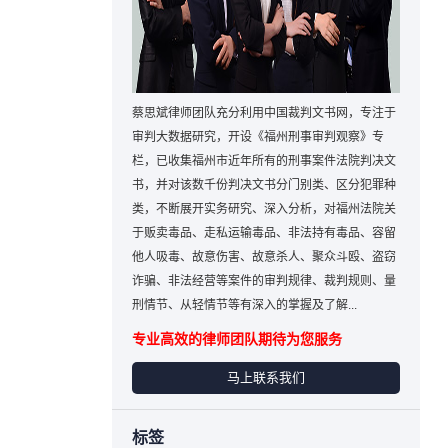
蔡思斌律师团队充分利用中国裁判文书网，专注于
审判大数据研究，开设《福州刑事审判观察》专
栏，已收集福州市近年所有的刑事案件法院判决文
书，并对该数千份判决文书分门别类、区分犯罪种
类，不断展开实务研究、深入分析，对福州法院关
于贩卖毒品、走私运输毒品、非法持有毒品、容留
他人吸毒、故意伤害、故意杀人、聚众斗殴、盗窃
诈骗、非法经营等案件的审判规律、裁判规则、量
刑情节、从轻情节等有深入的掌握及了解...
专业高效的律师团队期待为您服务
马上联系我们
标签