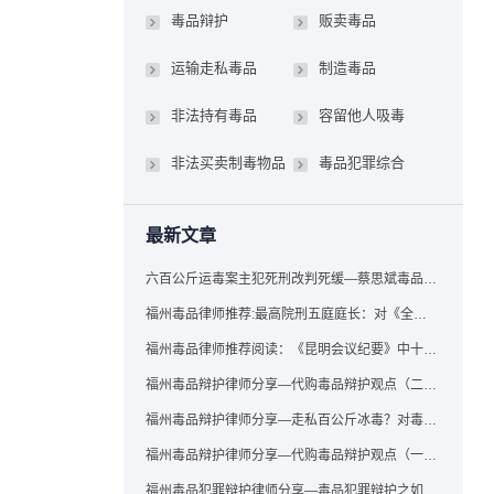
毒品辩护
贩卖毒品
运输走私毒品
制造毒品
非法持有毒品
容留他人吸毒
非法买卖制毒物品
毒品犯罪综合
最新文章
六百公斤运毒案主犯死刑改判死缓—蔡思斌毒品犯罪辩护成功案例
福州毒品律师推荐:最高院刑五庭庭长：对《全国法院毒品案件审判工作会议纪要》的理解与适用
福州毒品律师推荐阅读：《昆明会议纪要》中十个“意想不到”的规定
福州毒品辩护律师分享—代购毒品辩护观点（二）——“牟利”之辩
福州毒品辩护律师分享—走私百公斤冰毒？对毒品缺失型走私毒品罪案件，该如何有效辩护
福州毒品辩护律师分享—代购毒品辩护观点（一）——“真假”之辩
福州毒品犯罪辩护律师分享—毒品犯罪辩护之如何提炼言辞证据