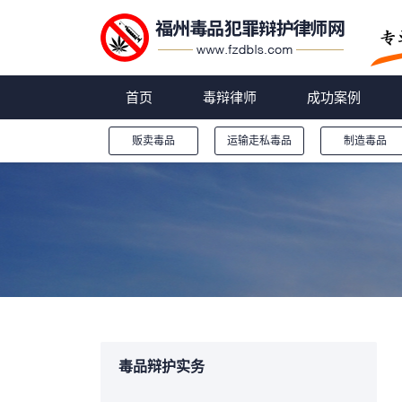
首页
毒辩律师
成功案例
贩卖毒品
运输走私毒品
制造毒品
您的位置：
毒品辩护实务