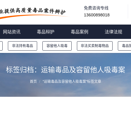
免费咨询专线
13600898018
网站资讯
毒品辩护
毒品案例
法律法规
非法持有毒品
容留他人吸毒
非法买卖制毒物品
毒品
标签归档：
运输毒品及容留他人吸毒案
首页
"运输毒品及容留他人吸毒案"标签文章
车纯海等人贩卖、运输毒品及容留他人吸毒案