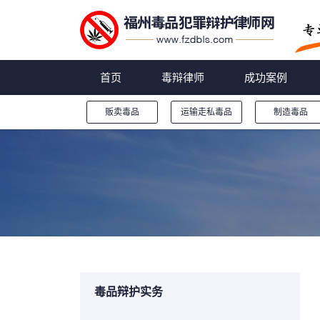
首页
毒辩律师
成功案例
贩卖毒品
运输走私毒品
制造毒品
您的位置：
毒品辩护实务