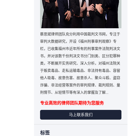
蔡思斌律师团队充分利用中国裁判文书网，专注于
审判大数据研究，开设《福州刑事审判观察》专
栏，已收集福州市近年所有的刑事案件法院判决文
书，并对该数千份判决文书分门别类、区分犯罪种
类，不断展开实务研究、深入分析，对福州法院关
于贩卖毒品、走私运输毒品、非法持有毒品、容留
他人吸毒、故意伤害、故意杀人、聚众斗殴、盗窃
诈骗、非法经营等案件的审判规律、裁判规则、量
刑情节、从轻情节等有深入的掌握及了解...
专业高效的律师团队期待为您服务
马上联系我们
标签