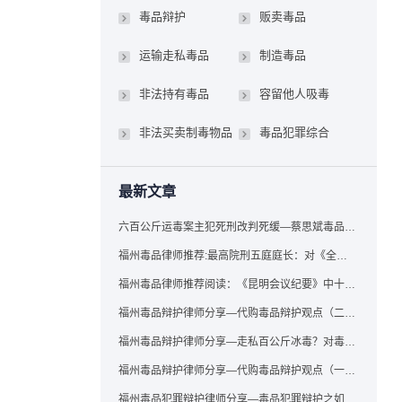
毒品辩护
贩卖毒品
运输走私毒品
制造毒品
非法持有毒品
容留他人吸毒
非法买卖制毒物品
毒品犯罪综合
最新文章
六百公斤运毒案主犯死刑改判死缓—蔡思斌毒品犯罪辩护成功案例
福州毒品律师推荐:最高院刑五庭庭长：对《全国法院毒品案件审判工作会议纪要》的理解与适用
福州毒品律师推荐阅读：《昆明会议纪要》中十个“意想不到”的规定
福州毒品辩护律师分享—代购毒品辩护观点（二）——“牟利”之辩
福州毒品辩护律师分享—走私百公斤冰毒？对毒品缺失型走私毒品罪案件，该如何有效辩护
福州毒品辩护律师分享—代购毒品辩护观点（一）——“真假”之辩
福州毒品犯罪辩护律师分享—毒品犯罪辩护之如何提炼言辞证据