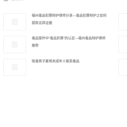
福州毒品犯罪辩护律师分享—毒品犯罪辩护之如何
提炼言辞证据
毒品案件中“毒品折算”的认定—福州毒品辩护律师
推荐
吸毒男子雇用未成年人贩卖毒品