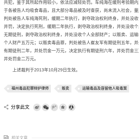
共犯，鉴于其所起作用较小，依法应减轻处罚。车纯海在缓刑考验期内
于各被告人均吸食毒品，且大部分毒品被及时查获，尚未流入社会，量
判处被告人车纯海死刑，缓期二年执行，剥夺政治权利终身，并处没收
并罚，决定执行死刑，缓期二年执行，剥夺政治权利终身，并处没收个
无期徒刑，剥夺政治权利终身，并处没收个人全部财产；以贩卖、运输
个人财产五万元；以贩卖毒品罪，判处被告人崔友军有期徒刑五年，并
有期徒刑二年，并处罚金一万元，决定执行有期徒刑六年，并处罚金三
并处罚金二万元。
上述裁判于2013年10月29日生效。
福州毒品犯罪辩护律师
贩卖
运输毒品及容留他人吸毒案
分享此文
相关文章