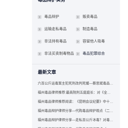
毒品辩护
贩卖毒品
运输走私毒品
制造毒品
非法持有毒品
容留他人吸毒
非法买卖制毒物品
毒品犯罪综合
最新文章
六百公斤运毒案主犯死刑改判死缓—蔡思斌毒品犯罪辩护成功案例
福州毒品律师推荐:最高院刑五庭庭长：对《全国法院毒品案件审判工作会议纪要》的理解与适用
福州毒品律师推荐阅读：《昆明会议纪要》中十个“意想不到”的规定
福州毒品辩护律师分享—代购毒品辩护观点（二）——“牟利”之辩
福州毒品辩护律师分享—走私百公斤冰毒？对毒品缺失型走私毒品罪案件，该如何有效辩护