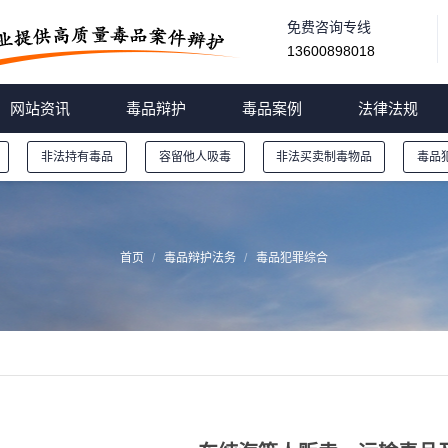
免费咨询专线
13600898018
网站资讯
毒品辩护
毒品案例
法律法规
非法持有毒品
容留他人吸毒
非法买卖制毒物品
毒品
首页
毒品辩护法务
毒品犯罪综合