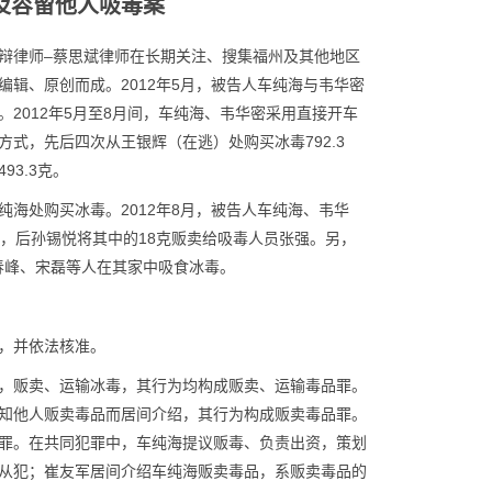
及容留他人吸毒案
辩律师–蔡思斌律师在长期关注、搜集福州及其他地区
辑、原创而成。2012年5月，被告人车纯海与韦华密
2012年5月至8月间，车纯海、韦华密采用直接开车
式，先后四次从王银辉（在逃）处购买冰毒792.3
3.3克。
海处购买冰毒。2012年8月，被告人车纯海、韦华
，后孙锡悦将其中的18克贩卖给吸毒人员张强。另，
李春峰、宋磊等人在其家中吸食冰毒。
，并依法核准。
，贩卖、运输冰毒，其行为均构成贩卖、运输毒品罪。
知他人贩卖毒品而居间介绍，其行为构成贩卖毒品罪。
罪。在共同犯罪中，车纯海提议贩毒、负责出资，策划
从犯；崔友军居间介绍车纯海贩卖毒品，系贩卖毒品的