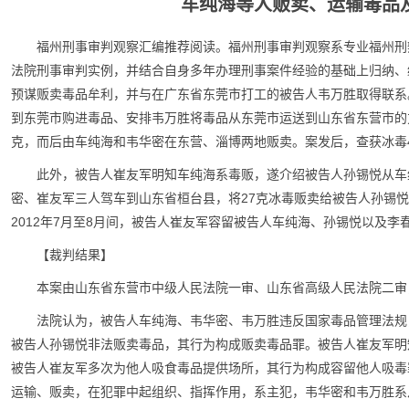
车纯海等人贩卖、运输毒品
福州刑事审判观察汇编推荐阅读。福州刑事审判观察系专业福州刑
法院刑事审判实例，并结合自身多年办理刑事案件经验的基础上归纳、编
预谋贩卖毒品牟利，并与在广东省东莞市打工的被告人韦万胜取得联系。
到东莞市购进毒品、安排韦万胜将毒品从东莞市运送到山东省东营市的方
克，而后由车纯海和韦华密在东营、淄博两地贩卖。案发后，查获冰毒49
此外，被告人崔友军明知车纯海系毒贩，遂介绍被告人孙锡悦从车纯
密、崔友军三人驾车到山东省桓台县，将27克冰毒贩卖给被告人孙锡悦
2012年7月至8月间，被告人崔友军容留被告人车纯海、孙锡悦以及
【裁判结果】
本案由山东省东营市中级人民法院一审、山东省高级人民法院二审
法院认为，被告人车纯海、韦华密、韦万胜违反国家毒品管理法规
被告人孙锡悦非法贩卖毒品，其行为构成贩卖毒品罪。被告人崔友军明
被告人崔友军多次为他人吸食毒品提供场所，其行为构成容留他人吸毒
运输、贩卖，在犯罪中起组织、指挥作用，系主犯，韦华密和韦万胜系