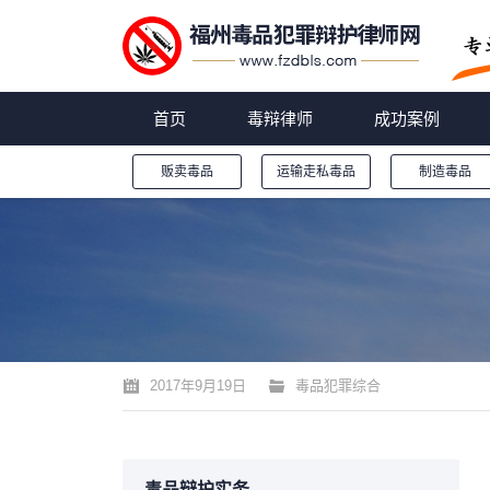
首页
毒辩律师
成功案例
贩卖毒品
运输走私毒品
制造毒品
您的位置：
2017年9月19日
毒品犯罪综合
毒品辩护实务