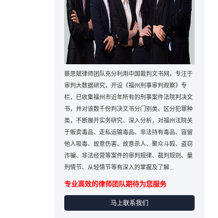
蔡思斌律师团队充分利用中国裁判文书网，专注于
审判大数据研究，开设《福州刑事审判观察》专
栏，已收集福州市近年所有的刑事案件法院判决文
书，并对该数千份判决文书分门别类、区分犯罪种
类，不断展开实务研究、深入分析，对福州法院关
于贩卖毒品、走私运输毒品、非法持有毒品、容留
他人吸毒、故意伤害、故意杀人、聚众斗殴、盗窃
诈骗、非法经营等案件的审判规律、裁判规则、量
刑情节、从轻情节等有深入的掌握及了解...
专业高效的律师团队期待为您服务
马上联系我们