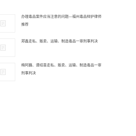
办理毒品案件应当注意的问题—福州毒品辩护律师
推荐
郑鑫走私、贩卖、运输、制造毒品一审刑事判决
梅阿巍、谭绍喜走私、贩卖、运输、制造毒品一审
刑事判决