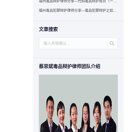
福州毒品辩护律师分享—代购毒品辩护观点（一）——“真假”之辩
福州毒品犯罪辩护律师分享—毒品犯罪辩护之如何提炼言辞证据
文章搜索
蔡思斌毒品辩护律师团队介绍