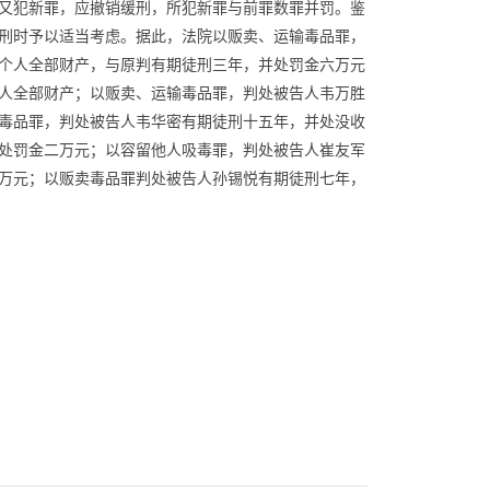
又犯新罪，应撤销缓刑，所犯新罪与前罪数罪并罚。鉴
刑时予以适当考虑。据此，法院以贩卖、运输毒品罪，
个人全部财产，与原判有期徒刑三年，并处罚金六万元
人全部财产；以贩卖、运输毒品罪，判处被告人韦万胜
毒品罪，判处被告人韦华密有期徒刑十五年，并处没收
处罚金二万元；以容留他人吸毒罪，判处被告人崔友军
万元；以贩卖毒品罪判处被告人孙锡悦有期徒刑七年，