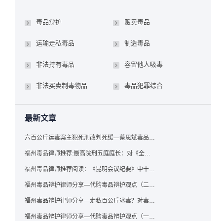
毒品辩护
贩卖毒品
运输走私毒品
制造毒品
非法持有毒品
容留他人吸毒
非法买卖制毒物品
毒品犯罪综合
最新文章
六百公斤运毒案主犯死刑改判死缓—蔡思斌毒品犯罪辩护成功案例
福州毒品律师推荐:最高院刑五庭庭长：对《全国法院毒品案件审判工作会议纪要》的理解与适用
福州毒品律师推荐阅读：《昆明会议纪要》中十个“意想不到”的规定
福州毒品辩护律师分享—代购毒品辩护观点（二）——“牟利”之辩
福州毒品辩护律师分享—走私百公斤冰毒？对毒品缺失型走私毒品罪案件，该如何有效辩护
福州毒品辩护律师分享—代购毒品辩护观点（一）——“真假”之辩