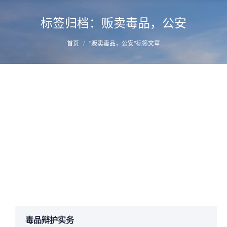
标签归档：
贩卖毒品，公安
您的位置：
首页
"贩卖毒品，公安"标签文章
福建永定法院集中宣判7起涉麻涉毒案件 最
高获刑15年 | | 福州毒品辩护律师推荐
详情
2017年4月13日
网站资讯
作者：
manager
毒品辩护实务