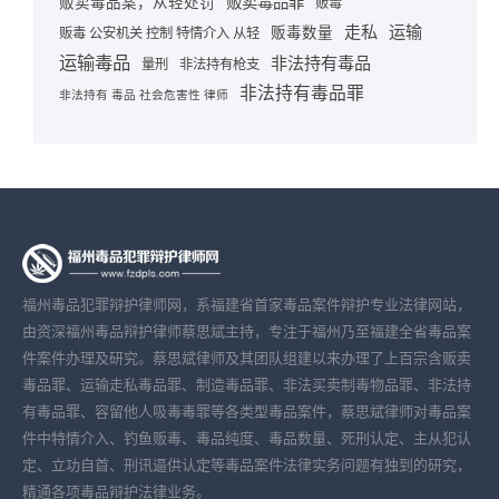
贩卖毒品罪
贩卖毒品案，从轻处罚
贩毒
走私
运输
贩毒数量
贩毒 公安机关 控制 特情介入 从轻
运输毒品
非法持有毒品
量刑
非法持有枪支
非法持有毒品罪
非法持有 毒品 社会危害性 律师
福州毒品犯罪辩护律师网，系福建省首家毒品案件辩护专业法律网站，
由资深福州毒品辩护律师蔡思斌主持，专注于福州乃至福建全省毒品案
件案件办理及研究。蔡思斌律师及其团队组建以来办理了上百宗含贩卖
毒品罪、运输走私毒品罪、制造毒品罪、非法买卖制毒物品罪、非法持
有毒品罪、容留他人吸毒毒罪等各类型毒品案件，蔡思斌律师对毒品案
件中特情介入、钓鱼贩毒、毒品纯度、毒品数量、死刑认定、主从犯认
定、立功自首、刑讯逼供认定等毒品案件法律实务问题有独到的研究，
精通各项毒品辩护法律业务。