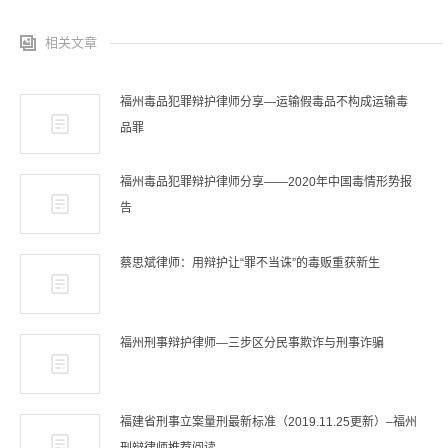
相关文章
福州毒品犯罪辩护律师分享—运输假毒品不构成运输毒
品罪
福州毒品犯罪辩护律师分享——2020年中国毒情形势报
告
蔡思斌律师：用辩护让“罪不当诛”的毒贩重获新生
福州刑事辩护律师—三步区分民事欺诈与刑事诈骗
福建省刑事立案量刑最新标准（2019.11.25更新）–福州