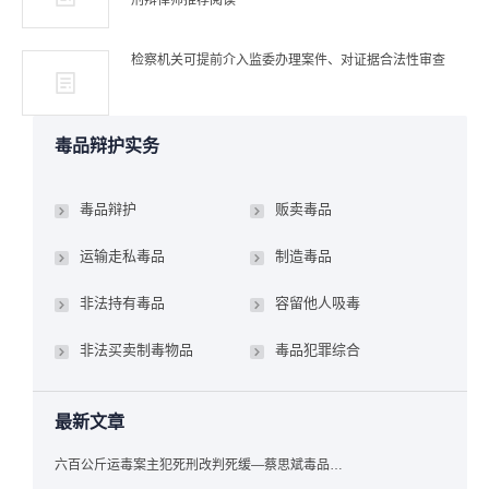
刑辩律师推荐阅读
检察机关可提前介入监委办理案件、对证据合法性审查
毒品辩护实务
毒品辩护
贩卖毒品
运输走私毒品
制造毒品
非法持有毒品
容留他人吸毒
非法买卖制毒物品
毒品犯罪综合
最新文章
六百公斤运毒案主犯死刑改判死缓—蔡思斌毒品犯罪辩护成功案例