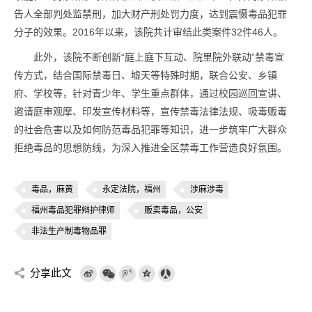
告人全部判处监禁刑，加大财产刑处罚力度，达到震慑毒品犯罪
分子的效果。2016年以来，该院共计审结此类案件32件46人。
此外，该院不断创新“庭上庭下互动、院里院外联动”禁毒宣
传方式，结合国际禁毒日、墟天等特殊时期，联合公安、乡镇
府、学校等，针对青少年、学生重点群体，通过校园巡回宣讲、
邀请庭审观摩、印发宣传材料等，宣传禁毒法律法规、吸毒贩毒
的社会危害以及如何防范毒品犯罪等知识，进一步筑牢广大群众
拒绝毒品的思想防线，为深入推进全区禁毒工作营造良好氛围。
毒品，麻黄
永定法院，福州
涉麻涉毒
福州毒品犯罪辩护律师
贩卖毒品，公安
非法生产制毒物品罪
分享此文