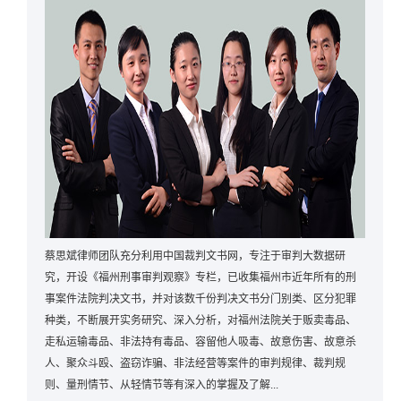
蔡思斌律师团队充分利用中国裁判文书网，专注于审判大数据研
究，开设《福州刑事审判观察》专栏，已收集福州市近年所有的刑
事案件法院判决文书，并对该数千份判决文书分门别类、区分犯罪
种类，不断展开实务研究、深入分析，对福州法院关于贩卖毒品、
走私运输毒品、非法持有毒品、容留他人吸毒、故意伤害、故意杀
人、聚众斗殴、盗窃诈骗、非法经营等案件的审判规律、裁判规
则、量刑情节、从轻情节等有深入的掌握及了解...