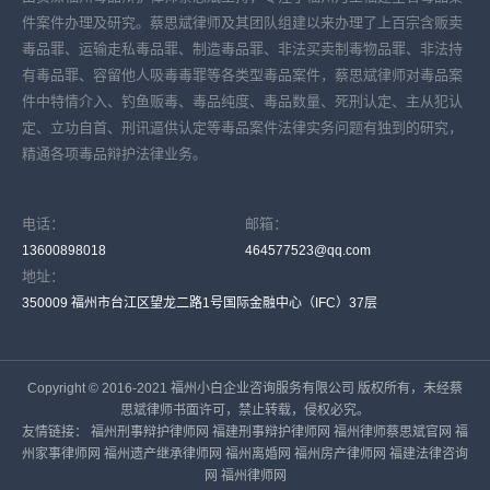
件案件办理及研究。蔡思斌律师及其团队组建以来办理了上百宗含贩卖
毒品罪、运输走私毒品罪、制造毒品罪、非法买卖制毒物品罪、非法持
有毒品罪、容留他人吸毒毒罪等各类型毒品案件，蔡思斌律师对毒品案
件中特情介入、钓鱼贩毒、毒品纯度、毒品数量、死刑认定、主从犯认
定、立功自首、刑讯逼供认定等毒品案件法律实务问题有独到的研究，
精通各项毒品辩护法律业务。
电话：
邮箱：
13600898018
464577523@qq.com
地址：
350009 福州市台江区望龙二路1号国际金融中心（IFC）37层
Copyright © 2016-2021 福州小白企业咨询服务有限公司 版权所有，未经蔡
思斌律师书面许可，禁止转载，侵权必究。
友情链接：
福州刑事辩护律师网
福建刑事辩护律师网
福州律师蔡思斌官网
福
州家事律师网
福州遗产继承律师网
福州离婚网
福州房产律师网
福建法律咨询
网
福州律师网