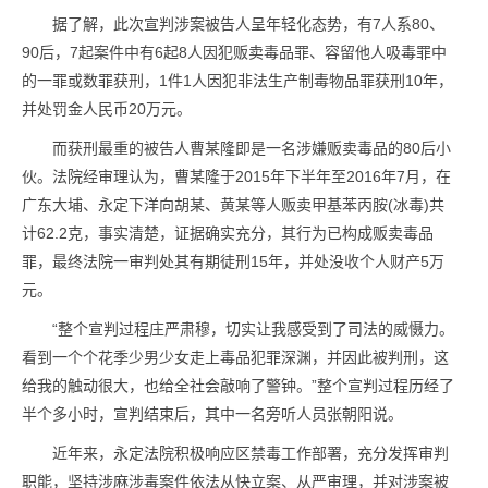
据了解，此次宣判涉案被告人呈年轻化态势，有7人系80、
90后，7起案件中有6起8人因犯贩卖毒品罪、容留他人吸毒罪中
的一罪或数罪获刑，1件1人因犯非法生产制毒物品罪获刑10年，
并处罚金人民币20万元。
而获刑最重的被告人曹某隆即是一名涉嫌贩卖毒品的80后小
伙。法院经审理认为，曹某隆于2015年下半年至2016年7月，在
广东大埔、永定下洋向胡某、黄某等人贩卖甲基苯丙胺(冰毒)共
计62.2克，事实清楚，证据确实充分，其行为已构成贩卖毒品
罪，最终法院一审判处其有期徒刑15年，并处没收个人财产5万
元。
“整个宣判过程庄严肃穆，切实让我感受到了司法的威慑力。
看到一个个花季少男少女走上毒品犯罪深渊，并因此被判刑，这
给我的触动很大，也给全社会敲响了警钟。”整个宣判过程历经了
半个多小时，宣判结束后，其中一名旁听人员张朝阳说。
近年来，永定法院积极响应区禁毒工作部署，充分发挥审判
职能，坚持涉麻涉毒案件依法从快立案、从严审理，并对涉案被