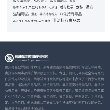
贩卖毒品罪
贩卖毒品案，从轻处罚
贩毒
走私
运输
贩毒数量
贩毒 公安机关 控制 特情介入 从轻
运输毒品
非法持有毒品
量刑
非法持有枪支
非法持有毒品罪
非法持有 毒品 社会危害性 律师
福州毒品犯罪辩护律师网，系福建省首家毒品案件辩护专业法律网站，
由资深福州毒品辩护律师蔡思斌主持，专注于福州乃至福建全省毒品案
件案件办理及研究。蔡思斌律师及其团队组建以来办理了上百宗含贩卖
毒品罪、运输走私毒品罪、制造毒品罪、非法买卖制毒物品罪、非法持
有毒品罪、容留他人吸毒毒罪等各类型毒品案件，蔡思斌律师对毒品案
件中特情介入、钓鱼贩毒、毒品纯度、毒品数量、死刑认定、主从犯认
定、立功自首、刑讯逼供认定等毒品案件法律实务问题有独到的研究，
精通各项毒品辩护法律业务。