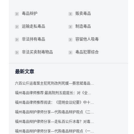
毒品辩护
贩卖毒品
运输走私毒品
制造毒品
非法持有毒品
容留他人吸毒
非法买卖制毒物品
毒品犯罪综合
最新文章
六百公斤运毒案主犯死刑改判死缓—蔡思斌毒品犯罪辩护成功案例
福州毒品律师推荐:最高院刑五庭庭长：对《全国法院毒品案件审判工作会议纪要》的理解与适用
福州毒品律师推荐阅读：《昆明会议纪要》中十个“意想不到”的规定
福州毒品辩护律师分享—代购毒品辩护观点（二）——“牟利”之辩
福州毒品辩护律师分享—走私百公斤冰毒？对毒品缺失型走私毒品罪案件，该如何有效辩护
福州毒品辩护律师分享—代购毒品辩护观点（一）——“真假”之辩