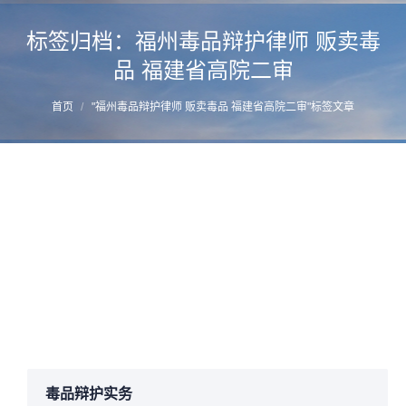
标签归档：
福州毒品辩护律师 贩卖毒
品 福建省高院二审
您的位置：
首页
"福州毒品辩护律师 贩卖毒品 福建省高院二审"标签文章
涉案四百多公斤贩毒案件成功改判律师辩护
词–福州毒品辩护律师蔡思斌撰写
详情
2018年12月10日
法律文书
,
贩卖毒品
,
运输走私毒品
作者：
manager
毒品辩护实务