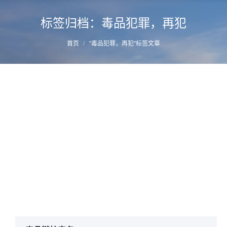
标签归档：
毒品犯罪，再犯
您的位置：
首页
"毒品犯罪，再犯"标签文章
未成年人毒品犯罪记录应作为毒品再犯的依
据
详情
2017年2月20日
毒品辩护
,
毒品辩护法务
,
毒品辩护理论
作者：
manager