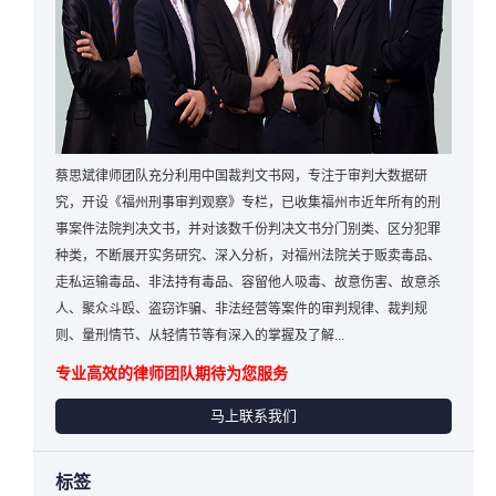
蔡思斌律师团队充分利用中国裁判文书网，专注于审判大数据研
究，开设《福州刑事审判观察》专栏，已收集福州市近年所有的刑
事案件法院判决文书，并对该数千份判决文书分门别类、区分犯罪
种类，不断展开实务研究、深入分析，对福州法院关于贩卖毒品、
走私运输毒品、非法持有毒品、容留他人吸毒、故意伤害、故意杀
人、聚众斗殴、盗窃诈骗、非法经营等案件的审判规律、裁判规
则、量刑情节、从轻情节等有深入的掌握及了解...
专业高效的律师团队期待为您服务
马上联系我们
标签