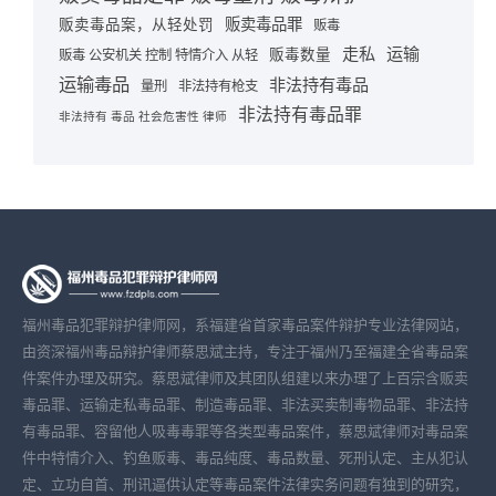
贩卖毒品罪
贩卖毒品案，从轻处罚
贩毒
走私
运输
贩毒数量
贩毒 公安机关 控制 特情介入 从轻
运输毒品
非法持有毒品
量刑
非法持有枪支
非法持有毒品罪
非法持有 毒品 社会危害性 律师
福州毒品犯罪辩护律师网，系福建省首家毒品案件辩护专业法律网站，
由资深福州毒品辩护律师蔡思斌主持，专注于福州乃至福建全省毒品案
件案件办理及研究。蔡思斌律师及其团队组建以来办理了上百宗含贩卖
毒品罪、运输走私毒品罪、制造毒品罪、非法买卖制毒物品罪、非法持
有毒品罪、容留他人吸毒毒罪等各类型毒品案件，蔡思斌律师对毒品案
件中特情介入、钓鱼贩毒、毒品纯度、毒品数量、死刑认定、主从犯认
定、立功自首、刑讯逼供认定等毒品案件法律实务问题有独到的研究，