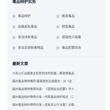
毒品辩护实务
毒品辩护
贩卖毒品
运输走私毒品
制造毒品
非法持有毒品
容留他人吸毒
非法买卖制毒物品
毒品犯罪综合
最新文章
六百公斤运毒案主犯死刑改判死缓—蔡思斌毒品犯罪辩护成功案例
福州毒品律师推荐:最高院刑五庭庭长：对《全国法院毒品案件审判工作会议纪要》的理解与适用
福州毒品律师推荐阅读：《昆明会议纪要》中十个“意想不到”的规定
福州毒品辩护律师分享—代购毒品辩护观点（二）——“牟利”之辩
福州毒品辩护律师分享—走私百公斤冰毒？对毒品缺失型走私毒品罪案件，该如何有效辩护