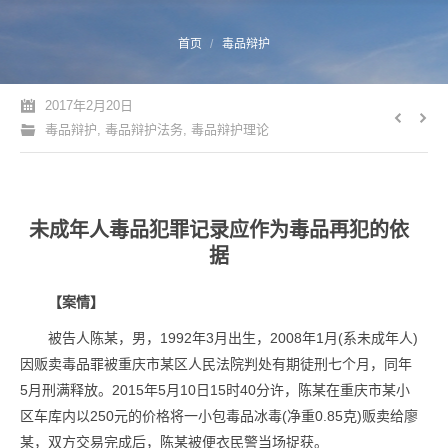
您的位置：
首页
毒品辩护
2017年2月20日
毒品辩护
,
毒品辩护法务
,
毒品辩护理论
未成年人毒品犯罪记录应作为毒品再犯的依
据
【案情】
被告人陈某，男，1992年3月出生，2008年1月(系未成年人)
因贩卖毒品罪被重庆市某区人民法院判处有期徒刑七个月，同年
5月刑满释放。2015年5月10日15时40分许，陈某在重庆市某小
区车库内以250元的价格将一小包毒品冰毒(净重0.85克)贩卖给廖
某，双方交易完成后，陈某被便衣民警当场捉获。