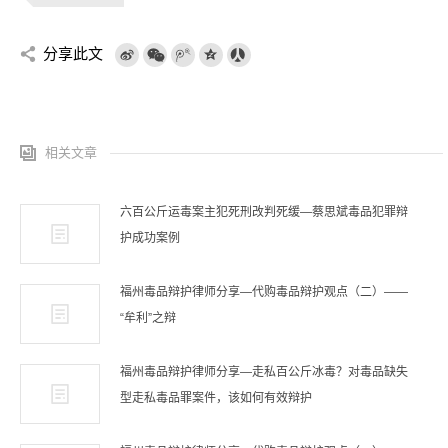
分享此文
相关文章
六百公斤运毒案主犯死刑改判死缓—蔡思斌毒品犯罪辩
护成功案例
福州毒品辩护律师分享—代购毒品辩护观点（二）——
“牟利”之辩
福州毒品辩护律师分享—走私百公斤冰毒？对毒品缺失
型走私毒品罪案件，该如何有效辩护