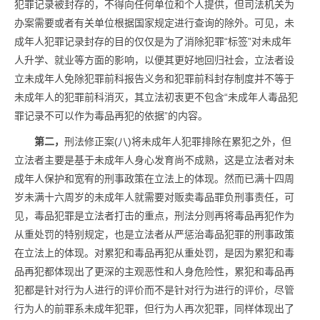
犯罪记录被封存的，不得向任何单位和个人提供，但司法机关为
办案需要或者有关单位根据国家规定进行查询的除外。可见，未
成年人犯罪记录封存的目的仅仅是为了消除犯罪“标签”对未成年
人升学、就业等方面的影响，以便其更好地回归社会，立法者设
立未成年人免除犯罪前科报告义务和犯罪前科封存制度并不等于
未成年人的犯罪前科消灭，其立法初衷更不包含“未成年人毒品犯
罪记录不可以作为毒品再犯的依据”的内容。
第二，
刑法修正案(八)将未成年人犯罪排除在累犯之外，但
立法者主要是基于未成年人身心发育尚不成熟，这是立法者对未
成年人保护和宽宥的刑事政策在立法上的体现。然而已满十四周
岁未满十六周岁的未成年人就需要对贩卖毒品罪负刑事责任，可
见，毒品犯罪是立法者打击的重点，刑法分则再将毒品再犯作为
从重处罚的特别规定，也是立法者从严惩治毒品犯罪的刑事政策
在立法上的体现。对累犯和毒品再犯从重处罚，是因为累犯和毒
品再犯都体现出了更深的主观恶性和人身危险性，累犯和毒品再
犯都是针对行为人进行的评价而不是针对行为进行的评价，尽管
行为人的前罪系未成年犯罪，但行为人再次犯罪，同样体现出了