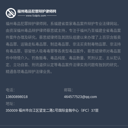
福州毒品犯罪辩护律师网，系福建省首家毒品案件辩护专业法律网站，
由资深福州毒品辩护律师蔡思斌主持，专注于福州乃至福建全省毒品案
件案件办理及研究。蔡思斌律师及其团队组建以来办理了上百宗含贩卖
毒品罪、运输走私毒品罪、制造毒品罪、非法买卖制毒物品罪、非法持
有毒品罪、容留他人吸毒毒罪等各类型毒品案件，蔡思斌律师对毒品案
件中特情介入、钓鱼贩毒、毒品纯度、毒品数量、死刑认定、主从犯认
定、立功自首、刑讯逼供认定等毒品案件法律实务问题有独到的研究，
精通各项毒品辩护法律业务。
电话：
邮箱：
13600898018
464577523@qq.com
地址：
350009 福州市台江区望龙二路1号国际金融中心（IFC）37层