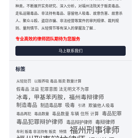
种类，不断展开实务研究、深入分析，对福州法院关于贩卖毒品、
走私运输毒品、非法持有毒品、容留他人吸毒、故意伤害、故意杀
人、聚众斗殴、盗窃诈骗、非法经营等案件的审判规律、裁判规
则、量刑情节、从轻情节等有深入的掌握及了解...
专业高效的律师团队期待为您服务
马上联系我们
标签
从轻处罚
以贩养吸 毒品 贩卖 数量计算
假毒品 法益 犯罪意图 法无明文不为罪
冰毒，甲基苯丙胺，福州毒辩律师
制造毒品
吸毒
制造毒品罪
欺骗他人吸毒
引诱
毒品犯罪
毒品数量 车辆 住所 计算
毒品再犯
毒品数量
毒品犯罪辩护律师
毒辩律师
毒品辩护律师
福州刑事律师
牟利 贩毒 非法持有 贩卖
特情