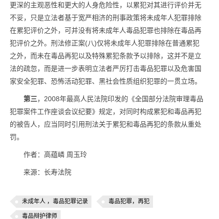
更深的主观恶性和更大的人身危险性，以累犯对其进行评价并无
不妥，只是立法者基于宽严相济的刑事政策将未成年人犯罪排除
在累犯评价之外，可并没有将未成年人毒品犯罪也排除在毒品再
犯评价之外。刑法修正案(八)仅将未成年人犯罪排除在普通累犯
之外，而未在毒品再犯以及特殊累犯条款予以排除，这并不是立
法的疏忽，而是进一步表明立法者严厉打击毒品犯罪以及危害国
家安全犯罪、恐怖活动犯罪、黑社会性质组织犯罪的一贯立场。
第三
，2008年最高人民法院印发的《全国部分法院审理毒品
犯罪案件工作座谈会议纪要》规定，对同时构成累犯和毒品再犯
的被告人，应当同时引用刑法关于累犯和毒品再犯的条款从重处
罚。
作者：高蕴嶙 周玉玲
来源：长寿法院
未成年人 ，毒品犯罪记录
毒品犯罪，再犯
毒品辩护律师