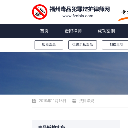
首页
毒辩律师
成功案例
贩卖毒品
运输走私毒品
制造毒品
您的位置：
2019年11月15日
法律法规
毒品辩护实务