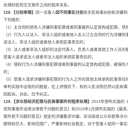
处理好民刑交叉案件之间的程序关系。
128.【分别审理】
同一当事人
因不同事实分别
发生民商事纠纷和涉嫌刑
下列情形：
（1）主合同的债务人涉嫌刑事犯罪或者刑事裁判认定其构成犯罪，债
（2）行为人以法人、非法人组织或者他人名义订立合同的行为涉嫌刑
该法人、非法人组织或者他人承担民事责任的；
（3）法人或者非法人组织的法定代表人、负责人或者其他工作人员的
受害人请求该法人或者非法人组织承担民事责任的；
（4）侵权行为人涉嫌刑事犯罪或者刑事裁判认定其构成犯罪，被保险
的；
（5）受害人请求涉嫌刑事犯罪的行为人之外的其他主体承担民事责任
审判实践中出现的问题是，在上述情形下，有的人民法院仍然以民商事
回起诉。对此，应予纠正。
129.【涉众型经济犯罪与民商事案件的程序处理】
2014年颁布实施
资刑事案件适用法律若干问题的意见》和2019年1月颁布实施的《最
案件若干问题的意见》规定的涉嫌集资诈骗、非法吸收公众存款等涉众
额特别巨大、影响范围广，严重影响社会稳定，对于受害人就同一事实