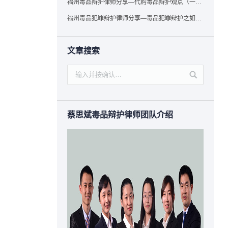
福州毒品辩护律师分享—代购毒品辩护观点（一）——“真假”之辩
福州毒品犯罪辩护律师分享—毒品犯罪辩护之如何提炼言辞证据
文章搜索
蔡思斌毒品辩护律师团队介绍