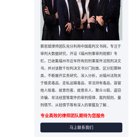
蔡思斌律师团队充分利用中国裁判文书网，专注于
审判大数据研究，开设《福州刑事审判观察》专
栏，已收集福州市近年所有的刑事案件法院判决文
书，并对该数千份判决文书分门别类、区分犯罪种
类，不断展开实务研究、深入分析，对福州法院关
于贩卖毒品、走私运输毒品、非法持有毒品、容留
他人吸毒、故意伤害、故意杀人、聚众斗殴、盗窃
诈骗、非法经营等案件的审判规律、裁判规则、量
刑情节、从轻情节等有深入的掌握及了解...
专业高效的律师团队期待为您服务
马上联系我们