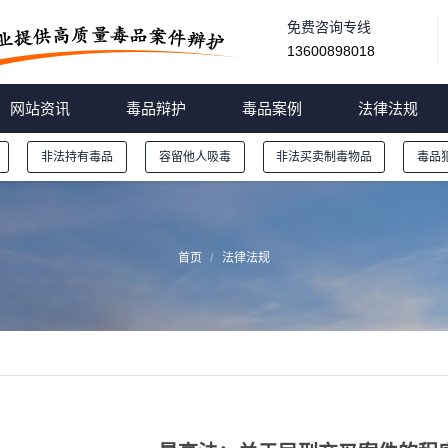
免费咨询专线
13600898018
网站资讯
毒品辩护
毒品案例
法律法规
非法持有毒品
容留他人吸毒
非法买卖制毒物品
毒品
首页
法律法规