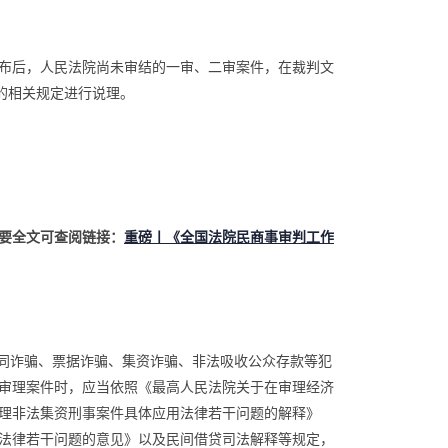
布后，人民法院尚未审结的一审、二审案件，在裁判文
的相关规定进行说理。
纪要全文可查阅链接：
重磅丨《全国法院民商事审判工作
合同诈骗、票据诈骗、集资诈骗、非法吸收公众存款等犯
审理案件时，应当依照《最高人民法院关于在审理经济
理非法集资刑事案件具体应用法律若干问题的解释》
法律若干问题的意见》以及民间借贷司法解释等规定，