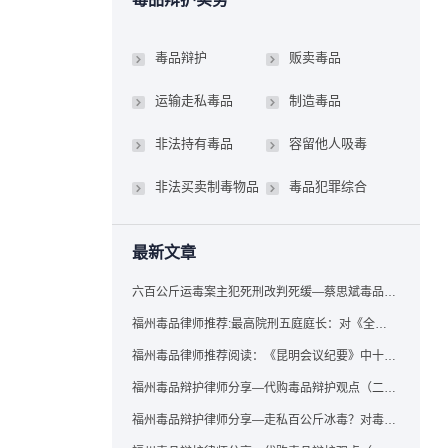
毒品辩护
贩卖毒品
运输走私毒品
制造毒品
非法持有毒品
容留他人吸毒
非法买卖制毒物品
毒品犯罪综合
最新文章
六百公斤运毒案主犯死刑改判死缓—蔡思斌毒品犯罪辩护成功案例
福州毒品律师推荐:最高院刑五庭庭长：对《全国法院毒品案件审判工作会议纪要》的理解与适用
福州毒品律师推荐阅读：《昆明会议纪要》中十个“意想不到”的规定
福州毒品辩护律师分享—代购毒品辩护观点（二）——“牟利”之辩
福州毒品辩护律师分享—走私百公斤冰毒？对毒品缺失型走私毒品罪案件，该如何有效辩护