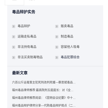
毒品辩护实务
毒品辩护
贩卖毒品
运输走私毒品
制造毒品
非法持有毒品
容留他人吸毒
非法买卖制毒物品
毒品犯罪综合
最新文章
六百公斤运毒案主犯死刑改判死缓—蔡思斌毒品犯罪辩护成功案例
福州毒品律师推荐:最高院刑五庭庭长：对《全国法院毒品案件审判工作会议纪要》的理解与适用
福州毒品律师推荐阅读：《昆明会议纪要》中十个“意想不到”的规定
福州毒品辩护律师分享—代购毒品辩护观点（二）——“牟利”之辩