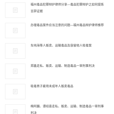
福州毒品犯罪辩护律师分享—毒品犯罪辩护之如何提炼
言辞证据
办理毒品案件应当注意的问题—福州毒品辩护律师推荐
车纯海等人贩卖、运输毒品及容留他人吸毒案
郑鑫走私、贩卖、运输、制造毒品一审刑事判决
吸毒男子雇用未成年人贩卖毒品
梅阿巍、谭绍喜走私、贩卖、运输、制造毒品一审刑事
判决