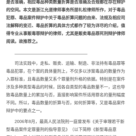
是否准确，相应毒品种类数量折算是否
准
确及合规都在存在辩护
的空间。本文是
浙江允道律师事务所
朋礼松律师所作，对于毒品
犯罪、毒品案件辩护中关于毒品折算问题的由来、法规及相应司
法解释的变迁、毒品折算的具体方式都作了较为详尽的介绍，值
得专业从事贩毒罪辩护的律师，尤其是贩卖毒品罪死刑辩护律师
阅读。故推荐之。
司法实践中，走私、贩卖、运输、制造、非法持有毒品罪等
毒品犯罪，在个案的具体量刑上，不仅多以涉案毒品的数量作为
入罪标准，且毒品数量又系个罪量刑升格的依据。特别是在案件
涉及多种类型毒品的时候，因各自类型的毒品数量不一，这也导
致毒品数量上的累加与否，直接影响案件所适用罪名的量刑幅度
不同。所以，毒品数量的折算与否，如何折算等，又是毒品案件
辩护中的要点之一。
2006年8月，最高人民法院刑一庭曾发布《关于审理若干新
型毒品案件定罪量刑的指导意见》（以下简称《新型毒品意