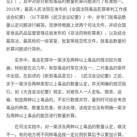
见》），其中对部分新型毒品的数量折算问题进行了标准统一。
2015年，最高人民法院在发布的《全国法院毒品犯罪审判工作座
谈会纪要》（以下简称《武汉会议纪要》）中，亦专门就毒品数
量认定问题进行解答。现律师根据上述两个司法文件，并综合国
家食品药品监督管理总局发布的《非法药物折算表》，以及结合
最高法、最高检的一些答复、批复等规范性文件，就毒品数量的
折算问题进行简析。
实务中，毒品犯罪中一案涉及两种以上毒品的情况较为普
遍，特别是在近几年，新型毒品时常在涉及一、二代毒品的案件
中出现。在前述的《新型毒品意见》、《武汉会议纪要》之前，
关于一案涉及两种类型以上毒品的数量认定，并无明确的规范指
引。如《大连会议纪要》规定，对被告人一人走私、贩卖、运
输、制造两种以上毒品的，不实行数罪并罚，量刑时可综合考虑
毒品的种类、数量及危害，依法处理，该规定也没有明确一案涉
及两种以上毒品的能否进行数量折算。
在司法实践中，对一案涉及两种以上毒品的数量认定，做法
不一。有的地方将不同种毒品按一定比例折算后予以累加计算，