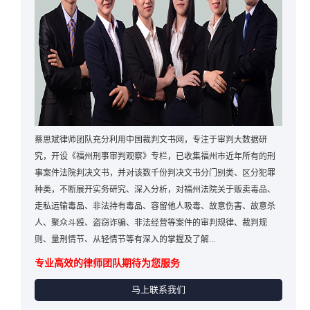
蔡思斌律师团队充分利用中国裁判文书网，专注于审判大数据研
究，开设《福州刑事审判观察》专栏，已收集福州市近年所有的刑
事案件法院判决文书，并对该数千份判决文书分门别类、区分犯罪
种类，不断展开实务研究、深入分析，对福州法院关于贩卖毒品、
走私运输毒品、非法持有毒品、容留他人吸毒、故意伤害、故意杀
人、聚众斗殴、盗窃诈骗、非法经营等案件的审判规律、裁判规
则、量刑情节、从轻情节等有深入的掌握及了解...
专业高效的律师团队期待为您服务
马上联系我们