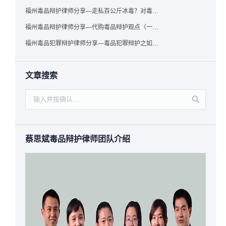
福州毒品辩护律师分享—走私百公斤冰毒？对毒品缺失型走私毒品罪案件，该如何有效辩护
福州毒品辩护律师分享—代购毒品辩护观点（一）——“真假”之辩
福州毒品犯罪辩护律师分享—毒品犯罪辩护之如何提炼言辞证据
文章搜索
蔡思斌毒品辩护律师团队介绍