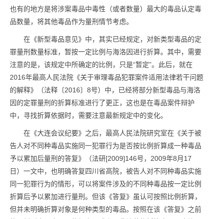
也有的地方是将涉案毒品中毒性（或者数量）最大的毒品认定毒
品数量，将其他毒品作为量刑情节考虑。
在《新型毒品意见》中，其实已经规定，对新类型毒品的定
罪量刑数量标准，暂按一定比例与海洛因进行折算。其中，需要
注意的是，该规定中所确定的比例，只是“暂定”。此后，就在
2016年最高人民法院《关于审理毒品犯罪案件适用法律若干问题
的解释》（法释〔2016〕8号）中，已经将部分新型毒品与海洛
因的定罪量刑的折算标准进行了更正，这也是在毒品案件辩护
中，寻找折算依据时，需要注意最新规定中的变化。
在《大连会议纪要》之后，最高人民法院研究室在《关于被
告人对不同种毒品实施同一犯罪行为是否按比例折算成一种毒品
予以累加后量刑的答复》（法研[2009]146号，2009年8月17
日）一文中，也明确答复四川省高院，被告人对不同种毒品实施
同一犯罪行为的情形，可以将案件涉及的不同种毒品按一定比例
折算后予以累加进行量刑。但该《答复》虽认可按照比例折算，
但并未明确折算对象是何种类型的毒品。按照在该《答复》之前