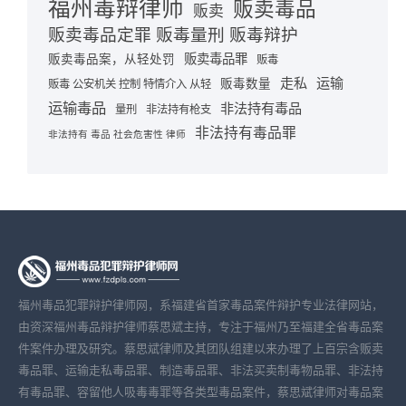
福州毒辩律师
贩卖毒品
贩卖
贩卖毒品定罪 贩毒量刑 贩毒辩护
贩卖毒品罪
贩卖毒品案，从轻处罚
贩毒
走私
运输
贩毒数量
贩毒 公安机关 控制 特情介入 从轻
运输毒品
非法持有毒品
量刑
非法持有枪支
非法持有毒品罪
非法持有 毒品 社会危害性 律师
福州毒品犯罪辩护律师网，系福建省首家毒品案件辩护专业法律网站，
由资深福州毒品辩护律师蔡思斌主持，专注于福州乃至福建全省毒品案
件案件办理及研究。蔡思斌律师及其团队组建以来办理了上百宗含贩卖
毒品罪、运输走私毒品罪、制造毒品罪、非法买卖制毒物品罪、非法持
有毒品罪、容留他人吸毒毒罪等各类型毒品案件，蔡思斌律师对毒品案