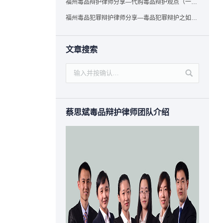
福州毒品辩护律师分享—代购毒品辩护观点（一）——“真假”之辩
福州毒品犯罪辩护律师分享—毒品犯罪辩护之如何提炼言辞证据
文章搜索
蔡思斌毒品辩护律师团队介绍