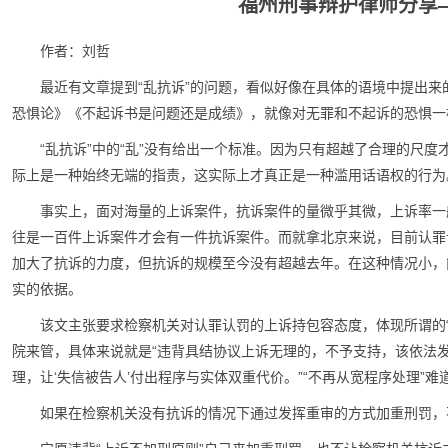
福州刑事辩护律师分享
作者：刘哲
最近有文章提到“乱抗诉”的问题，看似好像在具体的语境中提出
恐惧论》《不起诉书是问题还是成绩》，就像对无罪和不起诉的恐惧一
“乱抗诉”中的“乱”没有给出一个标准。因为只有超越了合理的尺度
际上是一种始终无端的指责，这实际上才真正是一种滥用话语权的行为
事实上，面对海量的上诉案件，抗诉案件的量微乎其微，上诉率一
往是一百件上诉案件才会有一件抗诉案件。而就拿北京来说，目前认罪
加大了抗诉的力度，但抗诉的规模至今没有超越去年。在这种情况小，能
实的依据。
该文主张要求检察机关对认罪认罚的上诉持包容态度，体现所谓的
院来管，具体来说就是“违背具结协议上诉无理的，不予支持，该依法
理，让‘失信被告人’付出程序与实体双重代价。”“不再从宽程序处理”
如果在检察机关没有抗诉的情况下通过发挥重审的方式加重刑罚，