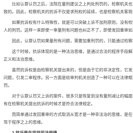
比如认罪认罚之后，法院在量刑建议之上判处刑罚的，检察机关也
致的。因此，检察机关的抗诉不仅是求刑权的延续，也是检察机关客观
如果抗诉权有什么特殊性，就是可以突破上诉不加刑原则，没有检
人的刑罚。这样一来即使一审量刑有问题也纠正不了，即使发回重审如
因此，认罪认罚如果量刑有问题，需要加重刑罚的，只能通过检察
这个时候，抗诉体现的是一种法治思维，是通过合法的程序手段解
正义和法治思维。
虽然抗诉权是由检察机关提出来的，但是由于它的非决定性，它发
问题，引发二审程序。另一方面是给审判机关创造了一种可以在法律框
罚。
对于认罪认罚又上诉的案件，很多只是恢复到没有量刑减让的幅度
有在检察机关提出抗诉的时候才是符合法律规定。
而简单通过发回重审的方式取消从宽才是一种非法治的思维，是在
驾于程序之上的思维。
2.抗诉是在坚持司法规律