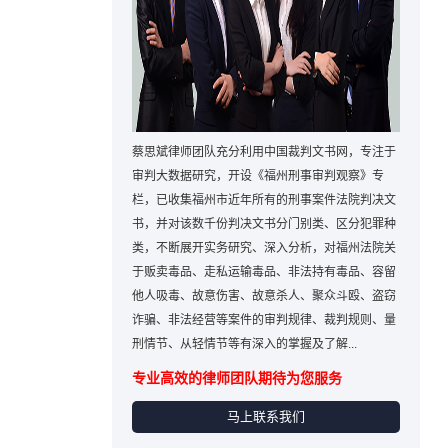
蔡思斌律师团队充分利用中国裁判文书网，专注于
审判大数据研究，开设《福州刑事审判观察》专
栏，已收集福州市近年所有的刑事案件法院判决文
书，并对该数千份判决文书分门别类、区分犯罪种
类，不断展开实务研究、深入分析，对福州法院关
于贩卖毒品、走私运输毒品、非法持有毒品、容留
他人吸毒、故意伤害、故意杀人、聚众斗殴、盗窃
诈骗、非法经营等案件的审判规律、裁判规则、量
刑情节、从轻情节等有深入的掌握及了解...
专业高效的律师团队期待为您服务
马上联系我们