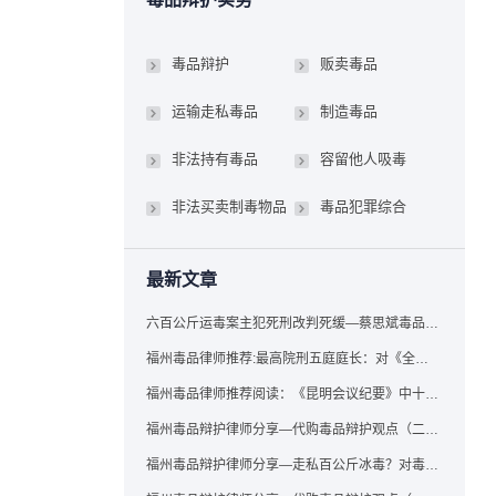
毒品辩护
贩卖毒品
运输走私毒品
制造毒品
非法持有毒品
容留他人吸毒
非法买卖制毒物品
毒品犯罪综合
最新文章
六百公斤运毒案主犯死刑改判死缓—蔡思斌毒品犯罪辩护成功案例
福州毒品律师推荐:最高院刑五庭庭长：对《全国法院毒品案件审判工作会议纪要》的理解与适用
福州毒品律师推荐阅读：《昆明会议纪要》中十个“意想不到”的规定
福州毒品辩护律师分享—代购毒品辩护观点（二）——“牟利”之辩
福州毒品辩护律师分享—走私百公斤冰毒？对毒品缺失型走私毒品罪案件，该如何有效辩护