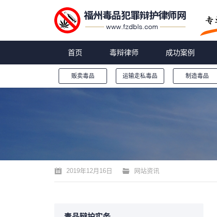
首页
毒辩律师
成功案例
贩卖毒品
运输走私毒品
制造毒品
您的位置：
2019年12月16日
网站资讯
毒品辩护实务