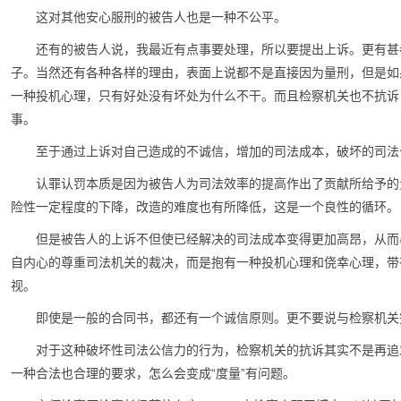
这对其他安心服刑的被告人也是一种不公平。
还有的被告人说，我最近有点事要处理，所以要提出上诉。更有甚
子。当然还有各种各样的理由，表面上说都不是直接因为量刑，但是如
一种投机心理，只有好处没有坏处为什么不干。而且检察机关也不抗诉
事。
至于通过上诉对自己造成的不诚信，增加的司法成本，破坏的司法
认罪认罚本质是因为被告人为司法效率的提高作出了贡献所给予的
险性一定程度的下降，改造的难度也有所降低，这是一个良性的循环。
但是被告人的上诉不但使已经解决的司法成本变得更加高昂，从而
自内心的尊重司法机关的裁决，而是抱有一种投机心理和侥幸心理，带
视。
即使是一般的合同书，都还有一个诚信原则。更不要说与检察机关
对于这种破坏性司法公信力的行为，检察机关的抗诉其实不是再追
一种合法也合理的要求，怎么会变成“度量”有问题。