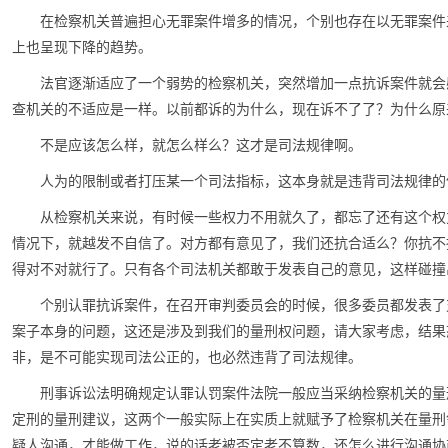
在检察机关普遍担心无罪案件增多的情况，个别也存在以无罪案件
上也呈现下降的趋势。
法官逐渐适应了一个弱势的检察机关，突然增加一点抗诉案件就会
查机关的不适应是一样。以前都诉的为什么，现在诉不了了？为什么原
不是应该怎么样，就怎么样么？这才是司法规律啊。
人为的限制或者打压某一个司法指标，这本身就是违背司法规律的
从检察机关来说，有时候一些权力不用就久了，都忘了还有这个权
情况下，就越发不自信了。对方都有意见了，我们还抗合适么？你抗不
得对不对就行了。只有各个司法机关都敢于发表自己的意见，这样碰撞
个别认罪抗诉案件，在召开审判委员会的时候，很多委员都发表了
案子本身的问题，这还是涉及到我们的量刑权问题，请大家考虑，结果
非，是不可能实现司法公正的，也必然违背了司法规律。
刑事诉讼法明确规定认罪认罚案件法院一般应当采纳检察机关的量
定刑的量刑建议，这两个一般实际上在实质上就赋予了检察机关在量刑
疑人沟通，才能做工作，说的话老被否定老不算数，还怎么进行沟通协