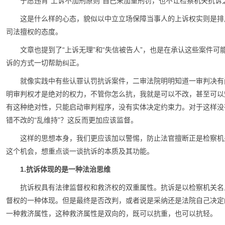
宁愿违背“上诉不加刑原则”自己来加重刑罚，也不让检察机关抗诉
这是什么样的心态，貌似以中立立场保障当事人的上诉权实则是排
司法擅权的态度。
文章也提到了“上诉无理”和“失信被告人”，也是在承认这些案件
诉的方式一切帮助纠正。
就像实践中有些认罪认罚抗诉案件，二审法院明明知道一审判决有
明审判权才是绝对的权力，不管你怎么抗，我就是可以不改，甚至可以
有这种绝对性，只能启动审判程序，没有实体决定约束力。对于这样没有
错不改的“乱维持”？这反而更加应该监督。
这样的思想本身，我们更应该加以警惕，防止法官擅断正是检察机
这个机会，想重点谈一谈抗诉的本质及其功能。
1.抗诉体现的是一种法治思维
抗诉权具有法律监督权和救济权的双重属性。抗诉是以检察机关名
督权的一种体现。但是最终是否改判，或者说是采纳还是法院自己决定
一种救济属性，这种救济属性是双向的，既可以抗重，也可以抗轻。