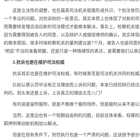
这是立法性的调整，也在最高司法机关层面形成共识，个别法官仍
一个争议的问题。对抗诉权的一些意见，其实本质上也体现了对新的司
而需要转变理念适应新的司法模式才能根本解决。事实上，检察机关提
因为需要得到被告人的同意，以及辩护人或值班律师的确认，其实体现
的根本原因，很多时候检察机关的量刑建议是7个月，被告人也是同意
“明显”不当的准备把握，还是只是一种情绪性的表达，是需要我们认真
3.抗诉也是在维护司法权威
抗诉其实也是在维护司法权威，有时候甚至是司法机关共同的权威
比如认罪认罚中没有正当理由而上诉的问题，本来已经控辩已经达
判的。到头来还是上诉，上诉真正的理由五花八门？
有的说是留所服刑，就是不像换个服刑场所，但是服刑从来不是以
当然，这里边也有一个短期自由刑的问题，目前总体来看，轻罪的
羁押刑等创新机制加以解决。
但是在现有条件下，刑罚执行也是一个严肃的问题，应该授予部分