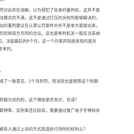
然对此存在误解，以为侵犯了自身的量刑权，这并不是
法模式的不满，这不是通过打压抗诉权所能够解决的，
出的量刑建议在认罪认罚案件中并不是单方面提出来，
的控辩双方共同的合议。这也是审判机关一般应当采纳
的，法庭最后判8个月，这一个月差异到底体现的是对
思考的。
。
成了一致意见，2个月刑罚，而法院也是按照这个刑期
舒服为目的的，这个理由是否充分、合适？
羁押率、实刑率还比较高，需要通过推广电子手铐和非
被告人通过上诉的方式挑选执行场所的权利么？