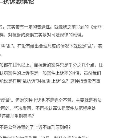
—抗诉恐惧论
来的，其实带有一定的普遍性。就像我之前写到的《无罪
样，对抗诉的恐惧其实是对司法规律的恐惧。
才叫“乱”。在没有给出合理尺度的情况下就说是“乱”，实
。
般都在10%以上，而抗诉的案件只是千分之几个点，往
认罚案件的上诉率是一般案件上诉率的4倍，虽然我们
说是在用“乱抗诉”对抗“乱上诉”么？这种指责没有事
“度量”。但对这种上诉也不是完全不管，主要就是有法
发回的，坚决发回，不再按认罪认罚案件从宽程序处
难道还能加重刑罚吗？
不是公然违背的了上诉不加刑原则吗？