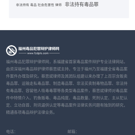
非法持有毒品罪
非法持有 毒品 社会危害性 律师
福州毒品犯罪辩护律师网，系福建省首家毒品案件辩护专业法律网站，
由资深福州毒品辩护律师蔡思斌主持，专注于福州乃至福建全省毒品案
件案件办理及研究。蔡思斌律师及其团队组建以来办理了上百宗含贩卖
毒品罪、运输走私毒品罪、制造毒品罪、非法买卖制毒物品罪、非法持
有毒品罪、容留他人吸毒毒罪等各类型毒品案件，蔡思斌律师对毒品案
件中特情介入、钓鱼贩毒、毒品纯度、毒品数量、死刑认定、主从犯认
定、立功自首、刑讯逼供认定等毒品案件法律实务问题有独到的研究，
精通各项毒品辩护法律业务。
电话：
邮箱：