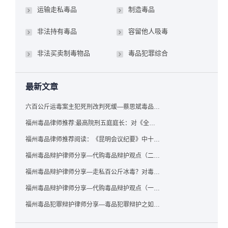
运输走私毒品
制造毒品
非法持有毒品
容留他人吸毒
非法买卖制毒物品
毒品犯罪综合
最新文章
六百公斤运毒案主犯死刑改判死缓—蔡思斌毒品犯罪辩护成功案例
福州毒品律师推荐:最高院刑五庭庭长：对《全国法院毒品案件审判工作会议纪要》的理解与适用
福州毒品律师推荐阅读：《昆明会议纪要》中十个“意想不到”的规定
福州毒品辩护律师分享—代购毒品辩护观点（二）——“牟利”之辩
福州毒品辩护律师分享—走私百公斤冰毒？对毒品缺失型走私毒品罪案件，该如何有效辩护
福州毒品辩护律师分享—代购毒品辩护观点（一）——“真假”之辩
福州毒品犯罪辩护律师分享—毒品犯罪辩护之如何提炼言辞证据