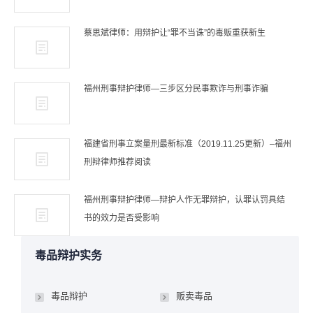
蔡思斌律师：用辩护让“罪不当诛”的毒贩重获新生
福州刑事辩护律师—三步区分民事欺诈与刑事诈骗
福建省刑事立案量刑最新标准（2019.11.25更新）–福州
刑辩律师推荐阅读
福州刑事辩护律师—辩护人作无罪辩护，认罪认罚具结
书的效力是否受影响
毒品辩护实务
毒品辩护
贩卖毒品