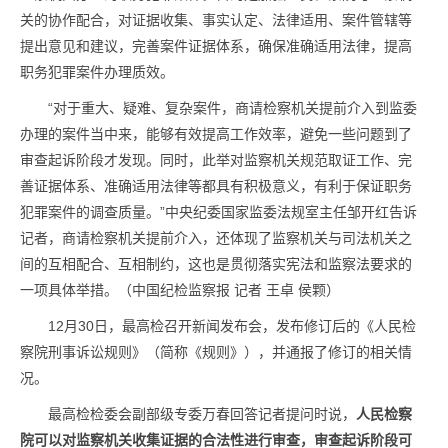
关的协作配合，对证据收集、事实认定、法律适用、案件管辖等
提出意见和建议，完善案件证据体系，确保准确适用法律，提高
职务犯罪案件办理质效。
“对于重大、疑难、复杂案件，商请检察机关提前介入到监委
办理的案件当中来，能够有效提高工作效率，避免一些问题到了
审查起诉阶段才发现。同时，此举对监察机关规范取证工作、完
善证据体系、准确适用法律等都具有积极意义，有利于保证职务
犯罪案件的调查质量。”中央纪委国家监委法规室主任邹开红告诉
记者，商请检察机关提前介入，还体现了监察机关与司法机关之
间的互相配合、互相制约，这也是贯彻落实宪法和监察法要求的
一项具体举措。（中国纪检监察报 记者 王卓 侯颗）
12月30日，最高检召开新闻发布会，发布修订后的《人民检
察院刑事诉讼规则》（简称《规则》），并通报了修订的相关情
况。
最高检检委会副部级专委万春回答记者提问时说，
人民检察
院可以对监察机关收集证据的合法性进行审查，审查起诉阶段可