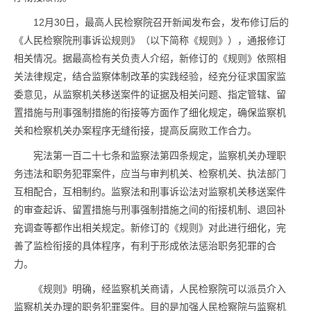
12月30日，最高人民检察院召开新闻发布会，发布修订后的
《人民检察院刑事诉讼规则》（以下简称《规则》），通报修订
相关情况。据最高检有关负责人介绍，新修订的《规则》依照相
关法律规定，结合监察体制改革的实践经验，经充分征求国家监
委意见，从监察机关移送案件的证据及相关问题、指定管辖、留
置措施与刑事强制措施的衔接等方面作了细化规定，确保监察机
关和检察机关办案程序无缝衔接，提高反腐败工作合力。
宪法第一百二十七条和监察法第四条规定，监察机关办理职
务违法和职务犯罪案件，应当与审判机关、检察机关、执法部门
互相配合，互相制约。监察法和刑事诉讼法对监察机关移送案件
的审查起诉、留置措施与刑事强制措施之间的衔接机制、退回补
充调查等都作出相关规定。新修订的《规则》对此进行细化，完
善了监检衔接的具体程序，有利于形成依法惩治职务犯罪的合
力。
《规则》明确，经监察机关商请，人民检察院可以派员介入
监察机关办理的职务犯罪案件。目的是加强人民检察院与监察机