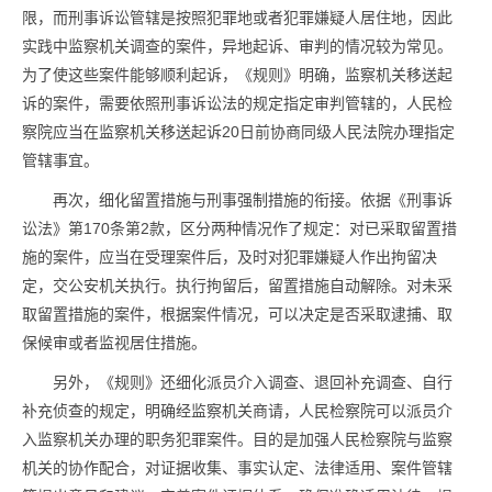
限，而刑事诉讼管辖是按照犯罪地或者犯罪嫌疑人居住地，因此
实践中监察机关调查的案件，异地起诉、审判的情况较为常见。
为了使这些案件能够顺利起诉，《规则》明确，监察机关移送起
诉的案件，需要依照刑事诉讼法的规定指定审判管辖的，人民检
察院应当在监察机关移送起诉20日前协商同级人民法院办理指定
管辖事宜。
再次，细化留置措施与刑事强制措施的衔接。依据《刑事诉
讼法》第170条第2款，区分两种情况作了规定：对已采取留置措
施的案件，应当在受理案件后，及时对犯罪嫌疑人作出拘留决
定，交公安机关执行。执行拘留后，留置措施自动解除。对未采
取留置措施的案件，根据案件情况，可以决定是否采取逮捕、取
保候审或者监视居住措施。
另外，《规则》还细化派员介入调查、退回补充调查、自行
补充侦查的规定，明确经监察机关商请，人民检察院可以派员介
入监察机关办理的职务犯罪案件。目的是加强人民检察院与监察
机关的协作配合，对证据收集、事实认定、法律适用、案件管辖