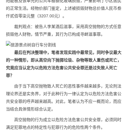
阳能板及该单元的公共车棚钢化玻璃损毁，严重影响了小区居民
的正常生活。经物价部门鉴定，上述被损毁财物总价值人民币叁
仟贰佰零柒元整（3207.00元）。
裁判观点：被告人李某酒后滋事，采用高空抛物的方式任意
损毁他人财物，情节严重，其行为已构成寻衅滋事罪。
最后在判决整理中，笔者发现实践中最常见，同时争议最大
的一种情形，即从高空向下抛掷垃圾、杂物等致人重伤或死亡，
究竟应当认定为以危险方法危害公共安全罪还是过失致人死亡
罪？
由于当下高空抛物致人死亡的恶性事件越来越多，无论刑法
理论界还是实务界，对于此种行为一律认定为以危险方法危害公
共安全罪的呼声越来越高。对此，笔者认为不应一概而论，而应
当结合具体情形综合认定。
高空抛物的行为成立以危险方法危害公共安全罪，必须同时
满足犯罪地点的特定性与犯罪行为的危险性两个条件。