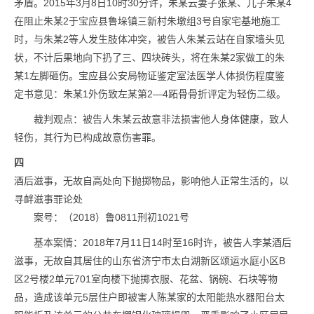
矛盾。2015年3月8日10时30分许，朱某云妻子张某、儿子朱某4
在阻止朱某2于宝应县鲁垛镇三新村朱墩组3号自家宅基地施工
时，与朱某2等人发生肢体冲突，被告人朱某云站在自家墙头见
状，不计后果地向下扔了三、四块砖头，将在朱某2家做工的朱
某1左脚砸伤。宝应县公安局物证鉴定室法医学人体损伤程度鉴
定书意见：朱某1外伤致左某第2—4跖骨骨折评定为轻伤二级。
裁判观点：被告人朱某云故意非法损害他人身体健康，致人
轻伤，其行为已构成故意伤害罪。
四
酒后滋事，无故自高处向下抛掷物品，影响他人正常生活的，以
寻衅滋事罪论处
案号：（2018）鲁0811刑初1021号
基本案情：2018年7月11日14时至16时许，被告人李某酒后
滋事，无故自其居住的山东省济宁市太白湖新区颂运水庭小区B
区2号楼2单元701室向楼下抛掷衣服、花盆、锅碗、石块等物
品，造成该单元5层住户即被害人陈某家的太阳能热水器阳台太