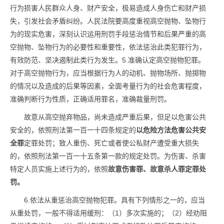
行为损害人民群众人身、财产安全，极易造成人身伤亡和财产损
失，引发社会矛盾纠纷。人民法院要高度重视高空抛物、坠物行
为的现实危害，深刻认识运用刑罚手段惩治情节和后果严重的高
空抛物、坠物行为的必要性和重要性，依法惩治此类犯罪行为，
有效防范、坚决遏制此类行为发生。5.准确认定高空抛物犯罪。
对于高空抛物行为，应当根据行为人的动机、抛物场所、抛掷物
的情况以及造成的后果等因素，全面考量行为的社会危害程度，
准确判断行为性质，正确适用罪名，准确裁量刑罚。
故意从高空抛弃物品，尚未造成严重后果，但足以危害公共
安全的，依照刑法第一百一十四条规定的
以危险方法危害公共安
全罪
定罪处罚；致人重伤、死亡或者使公私财产遭受重大损失
的，依照刑法第一百一十五条第一款的规定处罚。为伤害、杀害
特定人员实施上述行为的，依照
故意伤害罪、故意杀人罪定罪处
罚。
6.依法从重惩治高空抛物犯罪。具有下列情形之一的，应当
从重处罚，一般不得适用缓刑：（1）多次实施的；（2）经劝阻