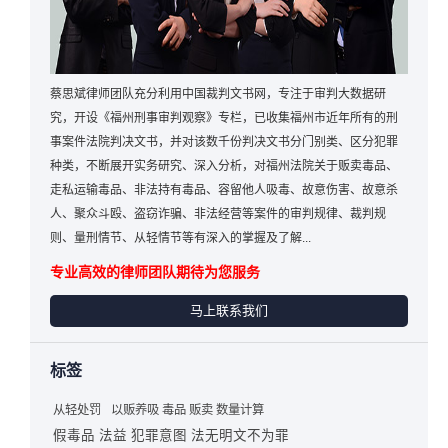
蔡思斌律师团队充分利用中国裁判文书网，专注于审判大数据研
究，开设《福州刑事审判观察》专栏，已收集福州市近年所有的刑
事案件法院判决文书，并对该数千份判决文书分门别类、区分犯罪
种类，不断展开实务研究、深入分析，对福州法院关于贩卖毒品、
走私运输毒品、非法持有毒品、容留他人吸毒、故意伤害、故意杀
人、聚众斗殴、盗窃诈骗、非法经营等案件的审判规律、裁判规
则、量刑情节、从轻情节等有深入的掌握及了解...
专业高效的律师团队期待为您服务
马上联系我们
标签
从轻处罚
以贩养吸 毒品 贩卖 数量计算
假毒品 法益 犯罪意图 法无明文不为罪