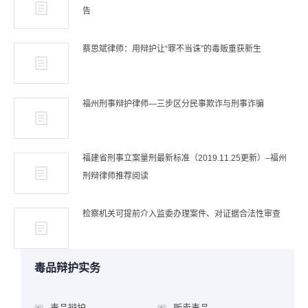
告
蔡思斌律师：用辩护让“罪不当诛”的毒贩重获新生
福州刑事辩护律师—三步区分民事欺诈与刑事诈骗
福建省刑事立案量刑最新标准（2019.11.25更新）–福州
刑辩律师推荐阅读
检察机关可提前介入监委办理案件、对证据合法性审查
毒品辩护实务
毒品辩护
贩卖毒品