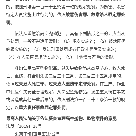
的，依照刑法第一百一十五条第一款的规定处罚。为伤害、杀害
特定人员实施上述行为的，依照
故意伤害罪、故意杀人罪
定罪处
罚。
依法从重惩治高空抛物犯罪。具有下列情形之一的，应当从
重处罚，一般不得适用缓刑：（1）多次实施的；（2）经劝阻仍
继续实施的；（3）受过刑事处罚或者行政处罚后又实施的；
（4）在人员密集场所实施的；（5）其他情节严重的情形。
准确认定高空坠物犯罪。过失导致物品从高空坠落，致人死
亡、重伤，符合刑法第二百三十三条、第二百三十五条规定的，
依照
过失致人死亡罪、过失致人重伤罪
定罪处罚
。在生产、作业
中违反有关安全管理规定，从高空坠落物品，发生重大伤亡事故
或者造成其他严重后果的，依照刑法第一百三十四条第一款的规
定，以
重大责任事故罪定罪
处罚
。
最高人民法院关于依法妥善审理高空抛物、坠物案件的意见
法发〔2019〕25号
来源于“
刑事民事法
”公号