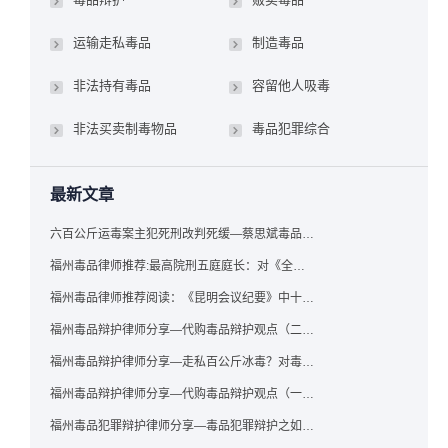
运输走私毒品
制造毒品
非法持有毒品
容留他人吸毒
非法买卖制毒物品
毒品犯罪综合
最新文章
六百公斤运毒案主犯死刑改判死缓—蔡思斌毒品犯罪辩护成功案例
福州毒品律师推荐:最高院刑五庭庭长：对《全国法院毒品案件审判工作会议纪要》的理解与适用
福州毒品律师推荐阅读：《昆明会议纪要》中十个“意想不到”的规定
福州毒品辩护律师分享—代购毒品辩护观点（二）——“牟利”之辩
福州毒品辩护律师分享—走私百公斤冰毒？对毒品缺失型走私毒品罪案件，该如何有效辩护
福州毒品辩护律师分享—代购毒品辩护观点（一）——“真假”之辩
福州毒品犯罪辩护律师分享—毒品犯罪辩护之如何提炼言辞证据