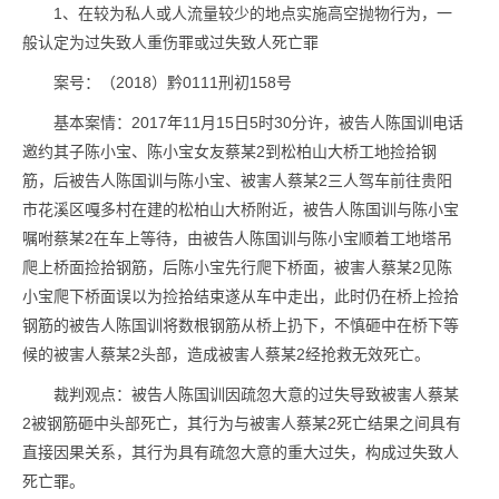
1、在较为私人或人流量较少的地点实施高空抛物行为，一
般认定为过失致人重伤罪或过失致人死亡罪
案号：（2018）黔0111刑初158号
基本案情：2017年11月15日5时30分许，被告人陈国训电话
邀约其子陈小宝、陈小宝女友蔡某2到松柏山大桥工地捡拾钢
筋，后被告人陈国训与陈小宝、被害人蔡某2三人驾车前往贵阳
市花溪区嘎多村在建的松柏山大桥附近，被告人陈国训与陈小宝
嘱咐蔡某2在车上等待，由被告人陈国训与陈小宝顺着工地塔吊
爬上桥面捡拾钢筋，后陈小宝先行爬下桥面，被害人蔡某2见陈
小宝爬下桥面误以为捡拾结束遂从车中走出，此时仍在桥上捡拾
钢筋的被告人陈国训将数根钢筋从桥上扔下，不慎砸中在桥下等
候的被害人蔡某2头部，造成被害人蔡某2经抢救无效死亡。
裁判观点：被告人陈国训因疏忽大意的过失导致被害人蔡某
2被钢筋砸中头部死亡，其行为与被害人蔡某2死亡结果之间具有
直接因果关系，其行为具有疏忽大意的重大过失，构成过失致人
死亡罪。