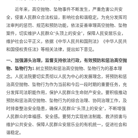
近年来，高空抛物、坠物事件不断发生，严重危害公共安
全，侵害人民群众合法权益，影响社会和谐稳定。为充分发挥司
法审判的惩罚、规范和预防功能，依法妥善审理高空抛物、坠物
案件，切实维护人民群众“头顶上的安全”，保障人民安居乐业，
维护社会公平正义，依据《中华人民共和国刑法》《中华人民共
和国侵权责任法》等相关法律，提出如下意见。
一、加强源头治理，监督支持依法行政，有效预防和惩治高空抛
物、坠物行为
1.树立预防和惩治高空抛物、坠物行为的基本理
念。人民法院要切实贯彻以人民为中心的发展理念，将预防和惩
治高空抛物、坠物行为作为当前和今后一段时期的重要任务，充
分发挥司法职能作用，保护人民群众生命财产安全。要积极推动
预防和惩治高空抛物、坠物行为的综合治理、协同治理工作，及
时排查整治安全隐患，确保人民群众“头顶上的安全”，不断增强
人民群众的幸福感、安全感。要努力实现依法制裁、救济损害与
维护公共安全、保障人民群众安居乐业的有机统一，促进社会和
谐稳定。