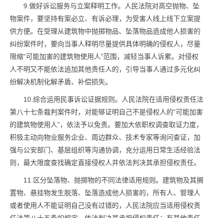
9.做好诉讼服务与立案释明工作。人民法院对高空抛物、坠
物案件，要坚持有案必立、有诉必理，为受害人线上线下立案提
供方便。在受理从建筑物中抛掷物品、坠落物品造成他人损害的
纠纷案件时，要向当事人释明尽量提供具体明确的侵权人，尽量
限缩“可能加害的建筑物使用人”范围，减轻当事人诉累。对侵权
人不明又不能依法追加其他责任人的，引导当事人通过多元化纠
纷解决机制化解矛盾、补偿损失。
10.综合运用民事诉讼证据规则。人民法院在适用侵权责任法
第八十七条裁判案件时，对能够证明自己不是侵权人的“可能加害
的建筑物使用人”，依法予以免责。要加大依职权调查取证力度，
积极主动向物业服务企业、周边群众、技术专家等询问查证，加
强与公安部门、基层组织等沟通协调，充分运用日常生活经验法
则，最大限度查找确定直接侵权人并依法判决其承担侵权责任。
11.区分坠落物、抛掷物的不同法律适用规则。建筑物及其搁
置物、悬挂物发生脱落、坠落造成他人损害的，所有人、管理人
或者使用人不能证明自己没有过错的，人民法院应当适用侵权责