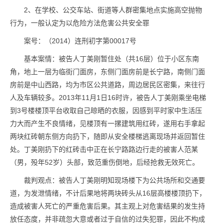
2、在学校、公交车站、街道等人群密集地点实施高空抛物
行为，一般认定为以危险方法危害公共安全罪
案号：（2014）连刑初字第00017号
基本案情：被告人丁美刚暂住处（共16层）位于小区东南
角，地上一层为临街门面房，东侧门面房前是长宁路，南侧门面
房前是中山西路，均为市区公共道路，周边居民区密集，来往行
人及车辆较多。2013年11月1日16时许，被告人丁美刚乘坐电梯
到3号楼楼顶平台收取自己晾晒的衣服，因感到平时家中生活压
力大而产生不良情绪，见楼顶有一摞建筑用红砖，遂用右手拿起
两块红砖朝东侧方向扔下，随即从安全楼梯逃离现场并返回暂住
处。丁美刚扔下的红砖击中正在长宁路路边行走的被害人范某
（男，殁年52岁）头部，致范重伤倒地，后经抢救无效死亡。
裁判观点：被告人丁美刚明知现场楼下为公共场所和交通要
道，为发泄情绪，不计后果地将两块砖头从16层高楼楼顶扔下，
造成被害人死亡的严重危害后果。其主观上对危害结果的发生持
放任态度，并非疏忽大意或者过于自信的过失犯罪，因此不构成