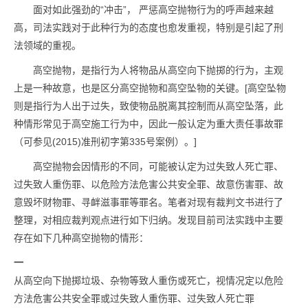
面对如此强劲的“冲击”， 严惩高空抛物行为的呼声越来越
高，司法实践对于此种行为的态度也愈发重视，特别是引起了刑
法领域的重视。
高空抛物，是指行为人将物品从高空向下抛掷的行为，主观
上是一种故意，也是区分高空抛物和高空坠物的关键。[高空坠物
则是指行为人出于过失，致使物品脱离其控制而从高空坠落，此
种情形常见于高空施工行为中，因此一般认定为重大责任事故罪
（可参见(2015)准刑初字第335号案例）。]
高空抛物会因情形的不同，可能被认定为过失致人死亡罪、
过失致人重伤罪、以危险方法危害公共安全罪、故意伤害罪、故
意毁坏财物罪、寻衅滋事罪等罪名。笔者对现有裁判文书进行了
整理，对相应裁判观点进行如下归纳。发现目前司法实践中主要
存在如下几种高空抛物的情形：
一
从高空向下抛掷垃圾、杂物等致人重伤或死亡，视情况定以危险
方法危害公共安全罪或过失致人重伤罪、过失致人死亡罪