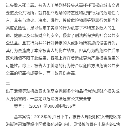
过失致人死亡罪。被告人丁美刚将砖头从高楼楼顶掷向城市交通
要道及公共场所，就其犯罪现场的特定性和犯罪行为的危险性而
言，具有与放火、决水、爆炸、投放危险物质等犯罪行为相当的
高度危险性，足以认定丁美刚的行为危害了不特定多数人的生
命、健康以及公私财产的安全，侵害了刑法所保护的社会公共安
全法益。且其行为并非针对特定的人或财物所实施的侵害行为，
其行为虽造成了本案被害人的伤亡结果，但其行为的危险性后果
既包括但不限于此结果，客观上存在着造成更为严重损害后果的
可能性。综上，被告人丁美刚的行为符合以危险方法危害公共安
全罪的犯罪构成要件，而非故意伤害罪。
二
出于泄愤等动机故意实施高空抛掷多个物品行为造成财产损失或
人身损害的，一般定以危险方法危害公共安全罪
案号：（2019）浙0903刑初136号
基本案情：2018年9月1日下午，被告人周纪明进入普陀区东
港街道碧海莲缘小区银梅苑6幢电梯，见邹某放置在电梯内的1块