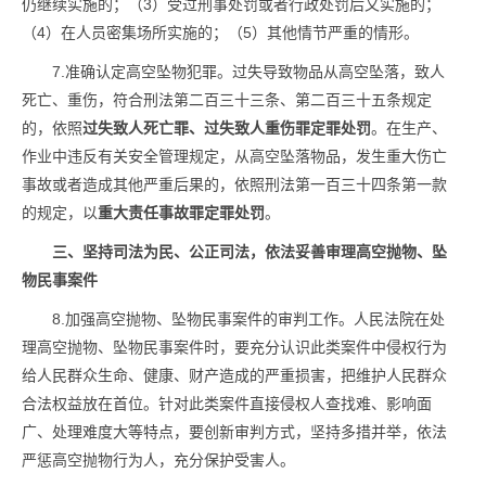
仍继续实施的；（3）受过刑事处罚或者行政处罚后又实施的；
（4）在人员密集场所实施的；（5）其他情节严重的情形。
7.准确认定高空坠物犯罪。过失导致物品从高空坠落，致人
死亡、重伤，符合刑法第二百三十三条、第二百三十五条规定
的，依照
过失致人死亡罪、过失致人重伤罪定罪处罚
。在生产、
作业中违反有关安全管理规定，从高空坠落物品，发生重大伤亡
事故或者造成其他严重后果的，依照刑法第一百三十四条第一款
的规定，以
重大责任事故罪定罪处罚
。
三、坚持司法为民、公正司法，依法妥善审理高空抛物、坠
物民事案件
8.加强高空抛物、坠物民事案件的审判工作。人民法院在处
理高空抛物、坠物民事案件时，要充分认识此类案件中侵权行为
给人民群众生命、健康、财产造成的严重损害，把维护人民群众
合法权益放在首位。针对此类案件直接侵权人查找难、影响面
广、处理难度大等特点，要创新审判方式，坚持多措并举，依法
严惩高空抛物行为人，充分保护受害人。