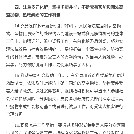
四、注重多元化解，坚持多措并举，不断完善预防和调处高
空抛物、坠物纠纷的工作机制
14.充分发挥多元解纷机制的作用。人民法院应当将高空抛
物、坠物民事案件的处理纳入到建设一站式多元解纷机制的整体
工作中，加强诉前、诉中调解工作，有效化解矛盾纠纷，努力实
现法律效果与社会效果相统一。要根据每一个高空抛物、坠物案
件的具体特点，带着对受害人的真挚感情，为当事人解难题、办
实事，尽力做好调解工作，力促案结事了人和。
15.推动完善社会救助工作。要充分运用诉讼费缓减免和司法
救助制度，依法及时对经济上确有困难的高空拋物、坠物案件受
害人给予救济。通过案件裁判、规则指引积极引导当事人参加社
会保险转移风险、分担损失。支持各级政府有关部门探索建立高
空抛物事故社会救助基金或者进行试点工作，对受害人损害进行
合理分担。
16.积极完善工作举措。要通过多种形式特别是人民群众喜闻
乐见的方式加强法治宣传，持续强化以案释法工作，充分发挥司