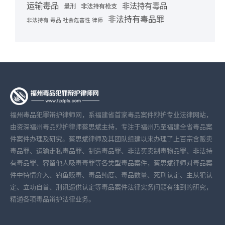
运输毒品
非法持有毒品
量刑
非法持有枪支
非法持有毒品罪
非法持有 毒品 社会危害性 律师
福州毒品犯罪辩护律师网，系福建省首家毒品案件辩护专业法律网站，
由资深福州毒品辩护律师蔡思斌主持，专注于福州乃至福建全省毒品案
件案件办理及研究。蔡思斌律师及其团队组建以来办理了上百宗含贩卖
毒品罪、运输走私毒品罪、制造毒品罪、非法买卖制毒物品罪、非法持
有毒品罪、容留他人吸毒毒罪等各类型毒品案件，蔡思斌律师对毒品案
件中特情介入、钓鱼贩毒、毒品纯度、毒品数量、死刑认定、主从犯认
定、立功自首、刑讯逼供认定等毒品案件法律实务问题有独到的研究，
精通各项毒品辩护法律业务。