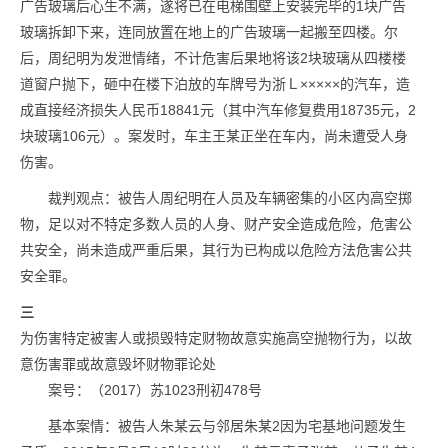
广告玻璃后心生不满，遂将已在电梯围壁上安装完毕的1块广告
玻璃拆卸下来，连同放置在地上的广告玻璃一起搬至四楼。尔
后，周纪明为发泄情绪，不计危害后果地将该2块玻璃从四楼楼
道窗户抛下，砸中在楼下泊放的车牌号为浙Ｌ×××××的汽车，造
成直接经济损失人民币18841元（其中汽车修复费用18735元，2
块玻璃106元）。案发时，车主王某正坐在车内，尚未遭受人身
伤害。
裁判观点：被告人周纪明在人员及车辆密集的小区内高空掷
物，足以对不特定多数人员的人身、财产安全造成危险，危害公
共安全，尚未造成严重后果，其行为已构成以危险方法危害公共
安全罪。
三
为伤害特定被害人或损毁特定财物故意实施高空抛物行为，以故
意伤害罪或故意毁坏财物罪论处
案号：（2017）苏1023刑初478号
基本案情：被告人朱某云与邻居朱某2因为宅基地问题发生