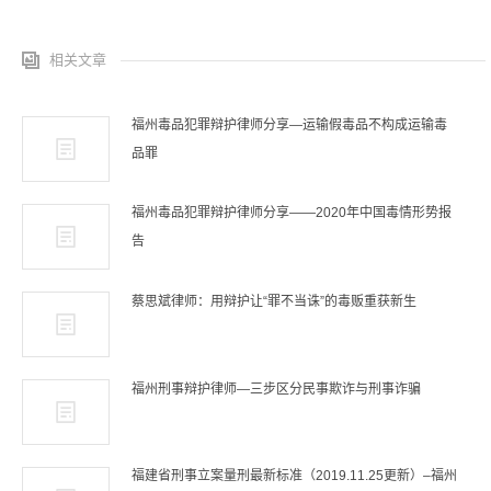
相关文章
福州毒品犯罪辩护律师分享—运输假毒品不构成运输毒
品罪
福州毒品犯罪辩护律师分享——2020年中国毒情形势报
告
蔡思斌律师：用辩护让“罪不当诛”的毒贩重获新生
福州刑事辩护律师—三步区分民事欺诈与刑事诈骗
福建省刑事立案量刑最新标准（2019.11.25更新）–福州