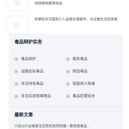
刑辩律师推荐阅读
检察机关可提前介入监委办理案件、对证据合法性审查
毒品辩护实务
毒品辩护
贩卖毒品
运输走私毒品
制造毒品
非法持有毒品
容留他人吸毒
非法买卖制毒物品
毒品犯罪综合
最新文章
六百公斤运毒案主犯死刑改判死缓—蔡思斌毒品犯罪辩护成功案例