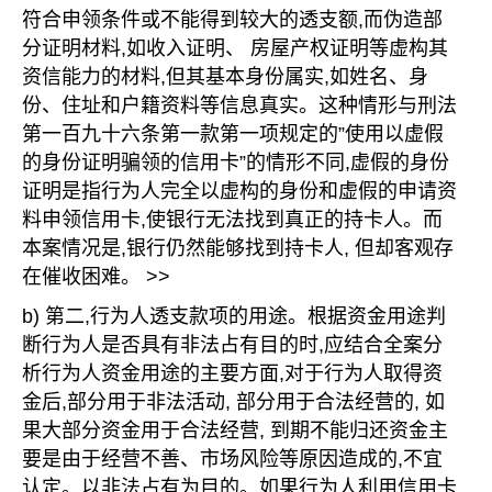
符合申领条件或不能得到较大的透支额,而伪造部
分证明材料,如收入证明、 房屋产权证明等虚构其
资信能力的材料,但其基本身份属实,如姓名、身
份、住址和户籍资料等信息真实。这种情形与刑法
第一百九十六条第一款第一项规定的”使用以虚假
的身份证明骗领的信用卡”的情形不同,虚假的身份
证明是指行为人完全以虚构的身份和虚假的申请资
料申领信用卡,使银行无法找到真正的持卡人。而
本案情况是,银行仍然能够找到持卡人, 但却客观存
在催收困难。 >>
b) 第二,行为人透支款项的用途。根据资金用途判
断行为人是否具有非法占有目的时,应结合全案分
析行为人资金用途的主要方面,对于行为人取得资
金后,部分用于非法活动, 部分用于合法经营的, 如
果大部分资金用于合法经营, 到期不能归还资金主
要是由于经营不善、市场风险等原因造成的,不宜
认定。以非法占有为目的。如果行为人利用信用卡