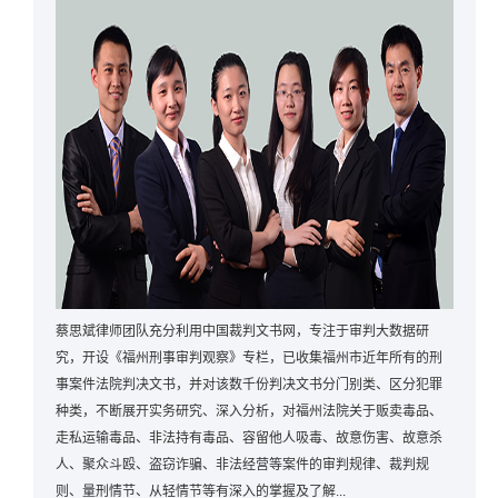
蔡思斌律师团队充分利用中国裁判文书网，专注于审判大数据研
究，开设《福州刑事审判观察》专栏，已收集福州市近年所有的刑
事案件法院判决文书，并对该数千份判决文书分门别类、区分犯罪
种类，不断展开实务研究、深入分析，对福州法院关于贩卖毒品、
走私运输毒品、非法持有毒品、容留他人吸毒、故意伤害、故意杀
人、聚众斗殴、盗窃诈骗、非法经营等案件的审判规律、裁判规
则、量刑情节、从轻情节等有深入的掌握及了解...