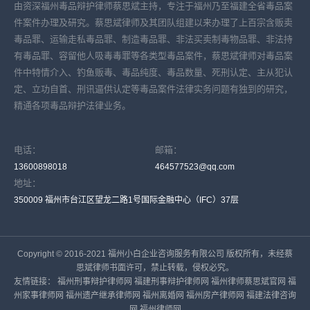
由资深福州毒品辩护律师蔡思斌主持，专注于福州乃至福建全省毒品案
件案件办理及研究。蔡思斌律师及其团队组建以来办理了上百宗含贩卖
毒品罪、运输走私毒品罪、制造毒品罪、非法买卖制毒物品罪、非法持
有毒品罪、容留他人吸毒毒罪等各类型毒品案件，蔡思斌律师对毒品案
件中特情介入、钓鱼贩毒、毒品纯度、毒品数量、死刑认定、主从犯认
定、立功自首、刑讯逼供认定等毒品案件法律实务问题有独到的研究，
精通各项毒品辩护法律业务。
电话：
邮箱：
13600898018
464577523@qq.com
地址：
350009 福州市台江区望龙二路1号国际金融中心（IFC）37层
Copyright © 2016-2021 福州小白企业咨询服务有限公司 版权所有，未经蔡
思斌律师书面许可，禁止转载，侵权必究。
友情链接：
福州刑事辩护律师网
福建刑事辩护律师网
福州律师蔡思斌官网
福
州家事律师网
福州遗产继承律师网
福州离婚网
福州房产律师网
福建法律咨询
网
福州律师网