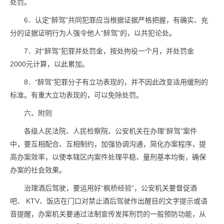
处罚。
6．认定“醉驾”共同犯罪应当根据证据严格把握，有确实、充
分的证据证明行为人强令他人“醉驾”的，以共犯论处。
7．对“醉驾”犯罪并处罚金，按处拘役一个月，并处罚金
2000元计算，以此累加。
8．“醉驾”犯罪分子有立功表现的，并不因此改变适用缓刑的
标准。有重大立功表现的，可以免除处罚。
六、附则
各级人民法院、人民检察院、公安机关在办理“醉驾”案件
中，要互相配合、互相制约，加强协调沟通，简化办案程序，提
高办案效率，以使本辖区内案件处理平稳、量刑基本均衡，确保
办案的社会效果。
治理酒后驾驶，要运用好“枫桥经验”，公安机关要督促酒
吧、 KTV、饭店在门口对禁止酒后驾驶作出醒目的文字提示或语
音提醒，办案机关要通过法制宣传发挥刑罚的一般预防功能，从