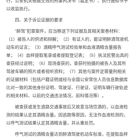
行，公安机关根据生效的刑事判决书（裁定书）、执行通知书予
以收监执行。
四、关于诉讼证据的要求
“醉驾”犯罪案件，应当移送下列证据及其相关案卷材料：
（1）被告人的供述和辩解；（2）有证人的，能证明醉酒驾驶机
动车的证言；（3）酒精呼气测试检验单和血液酒精含量报告
单；（4）血样提取笔录或者提取登记表；（5）执法民警出具的
查获经过说明；（6）现场查获的，查获时拍摄的被告人及其所
驾驶车辆的照片或者视听资料；（7）其他与案件定罪量刑相关
的证据材料（包括户籍证明或经与全国公安常住人员信息数据库
比对一致的其他身份证明、驾驶证、行驶证、证明车辆行驶轨迹
的相关材料、以前的交通违法情况、前科情况等）。
被查获或发生道路交通事故后又故意当场饮酒的，以血液检
测的结果认定其酒精含量。因逃跑等原因，无法作血液检测的，
以呼气测试结果认定其酒精含量，并从重处罚。
呼气测试的酒精含量达到醉酒驾驶机动车标准，在提取血样