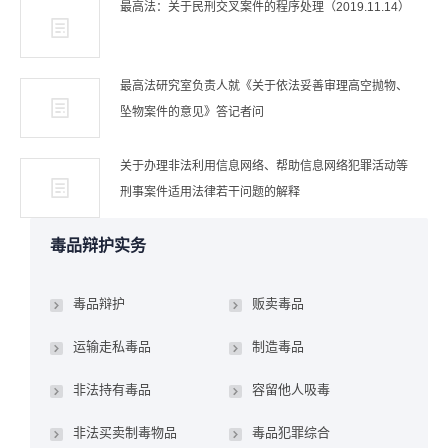
最高法：关于民刑交叉案件的程序处理（2019.11.14）
最高法研究室负责人就《关于依法妥善审理高空抛物、
坠物案件的意见》答记者问
关于办理非法利用信息网络、帮助信息网络犯罪活动等
刑事案件适用法律若干问题的解释
毒品辩护实务
毒品辩护
贩卖毒品
运输走私毒品
制造毒品
非法持有毒品
容留他人吸毒
非法买卖制毒物品
毒品犯罪综合