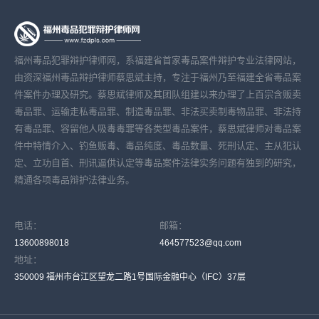
福州毒品犯罪辩护律师网，系福建省首家毒品案件辩护专业法律网站，
由资深福州毒品辩护律师蔡思斌主持，专注于福州乃至福建全省毒品案
件案件办理及研究。蔡思斌律师及其团队组建以来办理了上百宗含贩卖
毒品罪、运输走私毒品罪、制造毒品罪、非法买卖制毒物品罪、非法持
有毒品罪、容留他人吸毒毒罪等各类型毒品案件，蔡思斌律师对毒品案
件中特情介入、钓鱼贩毒、毒品纯度、毒品数量、死刑认定、主从犯认
定、立功自首、刑讯逼供认定等毒品案件法律实务问题有独到的研究，
精通各项毒品辩护法律业务。
电话：
邮箱：
13600898018
464577523@qq.com
地址：
350009 福州市台江区望龙二路1号国际金融中心（IFC）37层