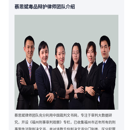
蔡思斌毒品辩护律师团队介绍
蔡思斌律师团队充分利用中国裁判文书网，专注于审判大数据研
究，开设《福州刑事审判观察》专栏，已收集福州市近年所有的刑
事案件法院判决文书，并对该数千份判决文书分门别类、区分犯罪