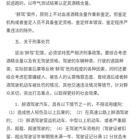
前逃跑的，以呼气测试结果认定其酒精含量。
“醉驾”案件，原则上不对血液酒精含量作重新鉴定。但鉴定
机构或者鉴定人员不具备鉴定资格、鉴定样本错误、鉴定程序严
重违法的除外。
五、关于刑事处罚
惩治“醉驾”犯罪，必须坚持宽严相济刑事政策。要综合考虑
酒精含量以及有无驾驶资格、驾驶的车辆种类、行驶的道路种
类、实际损害后果等反映“醉驾”危险程度的各种因素，同时还要
结合考虑犯罪嫌疑人、被告人的认罪悔罪态度、曾经酒后或者醉
酒驾驶机动车被处罚的情况、其他交通违法情况等情节，针对群
众关切，突出打击重点，以取得更好的社会效果。
1．醉酒驾驶汽车，具有以下情节之一的，不得适用缓刑：
（1）造成他人轻伤及以上后果的；（2）在高速公路上醉酒驾驶
的；（3）醉酒驾驶营运机动车、中型以上机动车、或者严重超
员、超载、超速驾驶的；（4）无驾驶汽车资格的（驾驶证被扣
留、超出驾驶证年审期限未满一年、驾驶证记分满 12 分状态未