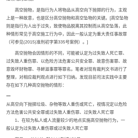
高空抛物，是指行为人将物品从高空向下抛掷的行为，主观
上是一种故意，也是区分高空抛物和高空坠物的关键。[高空坠物
则是指行为人出于过失，致使物品脱离其控制而从高空坠落，此
种情形常见于高空施工行为中，因此一般认定为重大责任事故罪
（可参见(2015)准刑初字第335号案例）。]
高空抛物会因情形的不同，可能被认定为过失致人死亡罪、
过失致人重伤罪、以危险方法危害公共安全罪、故意伤害罪、故
意毁坏财物罪、寻衅滋事罪等罪名。笔者对现有裁判文书进行了
整理，对相应裁判观点进行如下归纳。发现目前司法实践中主要
存在如下几种高空抛物的情形：
一
从高空向下抛掷垃圾、杂物等致人重伤或死亡，视情况定以危险
方法危害公共安全罪或过失致人重伤罪、过失致人死亡罪
1、在较为私人或人流量较少的地点实施高空抛物行为，一
般认定为过失致人重伤罪或过失致人死亡罪