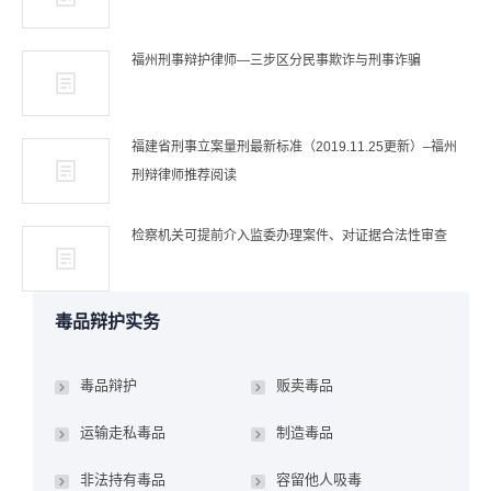
福州刑事辩护律师—三步区分民事欺诈与刑事诈骗
福建省刑事立案量刑最新标准（2019.11.25更新）–福州
刑辩律师推荐阅读
检察机关可提前介入监委办理案件、对证据合法性审查
毒品辩护实务
毒品辩护
贩卖毒品
运输走私毒品
制造毒品
非法持有毒品
容留他人吸毒