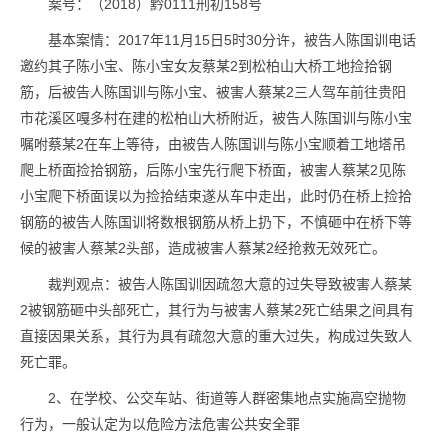
案号：（2018）黔0111刑初158号
基本案情：2017年11月15日5时30分许，被告人陈国训电话
邀约其子陈小宝、陈小宝女友蔡某2到松柏山大桥工地捡拾钢
筋，后被告人陈国训与陈小宝、被害人蔡某2三人驾车前往贵阳
市花溪区嘎多村在建的松柏山大桥附近，被告人陈国训与陈小宝
嘱咐蔡某2在车上等待，由被告人陈国训与陈小宝顺着工地塔吊
爬上桥面捡拾钢筋，后陈小宝先行爬下桥面，被害人蔡某2见陈
小宝爬下桥面误以为捡拾结束遂从车中走出，此时仍在桥上捡拾
钢筋的被告人陈国训将数根钢筋从桥上扔下，不慎砸中在桥下等
候的被害人蔡某2头部，造成被害人蔡某2经抢救无效死亡。
裁判观点：被告人陈国训因疏忽大意的过失导致被害人蔡某
2被钢筋砸中头部死亡，其行为与被害人蔡某2死亡结果之间具有
直接因果关系，其行为具有疏忽大意的重大过失，构成过失致人
死亡罪。
2、在学校、公交车站、街道等人群密集地点实施高空抛物
行为，一般认定为以危险方法危害公共安全罪