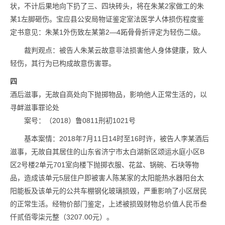
状，不计后果地向下扔了三、四块砖头，将在朱某2家做工的朱
某1左脚砸伤。宝应县公安局物证鉴定室法医学人体损伤程度鉴
定书意见：朱某1外伤致左某第2—4跖骨骨折评定为轻伤二级。
裁判观点：被告人朱某云故意非法损害他人身体健康，致人
轻伤，其行为已构成故意伤害罪。
四
酒后滋事，无故自高处向下抛掷物品，影响他人正常生活的，以
寻衅滋事罪论处
案号：（2018）鲁0811刑初1021号
基本案情：2018年7月11日14时至16时许，被告人李某酒后
滋事，无故自其居住的山东省济宁市太白湖新区颂运水庭小区B
区2号楼2单元701室向楼下抛掷衣服、花盆、锅碗、石块等物
品，造成该单元5层住户即被害人陈某家的太阳能热水器阳台太
阳能板及该单元的公共车棚钢化玻璃损毁，严重影响了小区居民
的正常生活。经物价部门鉴定，上述被损毁财物总价值人民币叁
仟贰佰零柒元整（3207.00元）。