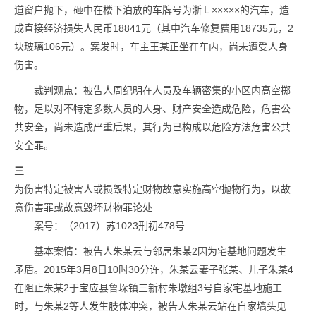
道窗户抛下，砸中在楼下泊放的车牌号为浙Ｌ×××××的汽车，造
成直接经济损失人民币18841元（其中汽车修复费用18735元，2
块玻璃106元）。案发时，车主王某正坐在车内，尚未遭受人身
伤害。
裁判观点：被告人周纪明在人员及车辆密集的小区内高空掷
物，足以对不特定多数人员的人身、财产安全造成危险，危害公
共安全，尚未造成严重后果，其行为已构成以危险方法危害公共
安全罪。
三
为伤害特定被害人或损毁特定财物故意实施高空抛物行为，以故
意伤害罪或故意毁坏财物罪论处
案号：（2017）苏1023刑初478号
基本案情：被告人朱某云与邻居朱某2因为宅基地问题发生
矛盾。2015年3月8日10时30分许，朱某云妻子张某、儿子朱某4
在阻止朱某2于宝应县鲁垛镇三新村朱墩组3号自家宅基地施工
时，与朱某2等人发生肢体冲突，被告人朱某云站在自家墙头见