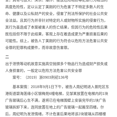
言，具有与放火、决水、爆炸、投放危险物质等犯罪行为相当的
高度危险性，足以认定丁美刚的行为危害了不特定多数人的生
命、健康以及公私财产的安全，侵害了刑法所保护的社会公共安
全法益。且其行为并非针对特定的人或财物所实施的侵害行为，
其行为虽造成了本案被害人的伤亡结果，但其行为的危险性后果
既包括但不限于此结果，客观上存在着造成更为严重损害后果的
可能性。综上，被告人丁美刚的行为符合以危险方法危害公共安
全罪的犯罪构成要件，而非故意伤害罪。
二
出于泄愤等动机故意实施高空抛掷多个物品行为造成财产损失或
人身损害的，一般定以危险方法危害公共安全罪
案号：（2019）浙0903刑初136号
基本案情：2018年9月1日下午，被告人周纪明进入普陀区东
港街道碧海莲缘小区银梅苑6幢电梯，见邹某放置在电梯内的1块
广告玻璃后心生不满，遂将已在电梯围壁上安装完毕的1块广告
玻璃拆卸下来，连同放置在地上的广告玻璃一起搬至四楼。尔
后，周纪明为发泄情绪，不计危害后果地将该2块玻璃从四楼楼