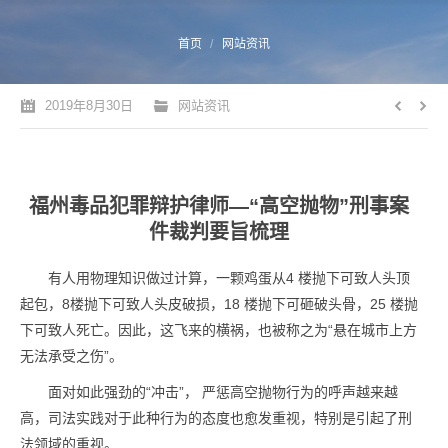
您的位置：
首页
网站资讯
2019年8月30日
网站资讯
福州毒品犯罪辩护律师—“高空抛物”刑事案
件裁判要旨梳理
有人用物理知识做过计算，一颗鸡蛋从4 楼抛下可致人头顶
起包，8楼抛下可致人头皮破损，18 楼抛下可砸破头骨，25 楼抛
下可致人死亡。因此，这飞来的横祸，也被称之为“悬在城市上方
无法承受之伤”。
面对如此强劲的“冲击”， 严惩高空抛物行为的呼声越来越
高，司法实践对于此种行为的态度也愈发重视，特别是引起了刑
法领域的重视。