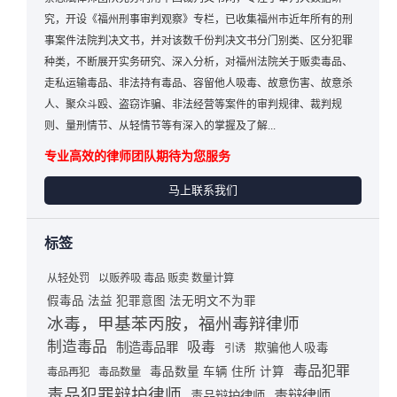
究，开设《福州刑事审判观察》专栏，已收集福州市近年所有的刑
事案件法院判决文书，并对该数千份判决文书分门别类、区分犯罪
种类，不断展开实务研究、深入分析，对福州法院关于贩卖毒品、
走私运输毒品、非法持有毒品、容留他人吸毒、故意伤害、故意杀
人、聚众斗殴、盗窃诈骗、非法经营等案件的审判规律、裁判规
则、量刑情节、从轻情节等有深入的掌握及了解...
专业高效的律师团队期待为您服务
马上联系我们
标签
从轻处罚
以贩养吸 毒品 贩卖 数量计算
假毒品 法益 犯罪意图 法无明文不为罪
冰毒，甲基苯丙胺，福州毒辩律师
制造毒品
吸毒
制造毒品罪
欺骗他人吸毒
引诱
毒品犯罪
毒品数量 车辆 住所 计算
毒品再犯
毒品数量
毒品犯罪辩护律师
毒辩律师
毒品辩护律师