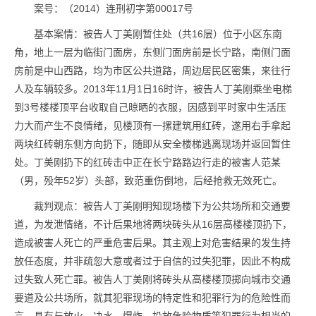
案号：（2014）连刑初字第00017号
基本案情：被告人丁美刚暂住处（共16层）位于小区东南
角，地上一层为临街门面房，东侧门面房前是长宁路，南侧门面
房前是中山西路，均为市区公共道路，周边居民区密集，来往行
人及车辆较多。2013年11月1日16时许，被告人丁美刚乘坐电梯
到3号楼楼顶平台收取自己晾晒的衣服，因感到平时家中生活压
力大而产生不良情绪，见楼顶有一摞建筑用红砖，遂用右手拿起
两块红砖朝东侧方向扔下，随即从安全楼梯逃离现场并返回暂住
处。丁美刚扔下的红砖击中正在长宁路路边行走的被害人范某
（男，殁年52岁）头部，致范重伤倒地，后经抢救无效死亡。
裁判观点：被告人丁美刚明知现场楼下为公共场所和交通要
道，为发泄情绪，不计后果地将两块砖头从16层高楼楼顶扔下，
造成被害人死亡的严重危害后果。其主观上对危害结果的发生持
放任态度，并非疏忽大意或者过于自信的过失犯罪，因此不构成
过失致人死亡罪。被告人丁美刚将砖头从高楼楼顶掷向城市交通
要道及公共场所，就其犯罪现场的特定性和犯罪行为的危险性而