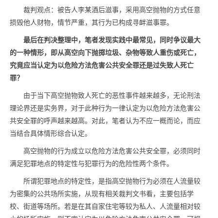
裁判观点：被告人李某酒后滋事，采用高空抛物的方式任意
损毁他人财物，情节严重，其行为已构成寻衅滋事罪。
最后在判决整理中，笔者发现实践中最常见，同时争议最大
的一种情形，即从高空向下抛掷垃圾、杂物等致人重伤或死亡，
究竟应当认定为以危险方法危害公共安全罪还是过失致人死亡
罪？
由于当下高空抛物致人死亡的恶性事件越来越多，无论刑法
理论界还是实务界，对于此种行为一律认定为以危险方法危害公
共安全罪的呼声越来越高。对此，笔者认为不应一概而论，而应
当结合具体情形综合认定。
高空抛物的行为成立以危险方法危害公共安全罪，必须同时
满足犯罪地点的特定性与犯罪行为的危险性两个条件。
所谓犯罪地点的特定性，是指高空抛物行为必须在人流量较
为密集的公共场所实施，从现有相关裁判文书看，主要包括学
校、街道等场所。若是在其自家住宅等较为私人、人流量相对较