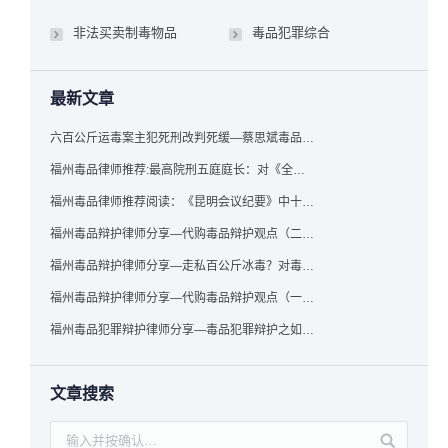
非法买卖制毒物品
毒品犯罪综合
最新文章
六百公斤运毒案主犯死刑改判死缓—蔡思斌毒品犯罪辩护成功案例
福州毒品律师推荐:最高院刑五庭庭长：对《全国法院毒品案件审判工作会议纪要》的理解与适用
福州毒品律师推荐阅读：《昆明会议纪要》中十个“意想不到”的规定
福州毒品辩护律师分享—代购毒品辩护观点（二）——“牟利”之辩
福州毒品辩护律师分享—走私百公斤冰毒？对毒品缺失型走私毒品罪案件，该如何有效辩护
福州毒品辩护律师分享—代购毒品辩护观点（一）——“真假”之辩
福州毒品犯罪辩护律师分享—毒品犯罪辩护之如何提炼言辞证据
文章搜索