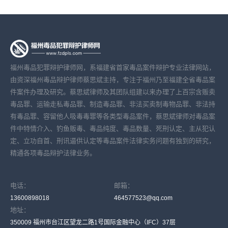
福州毒品犯罪辩护律师网，系福建省首家毒品案件辩护专业法律网站，
由资深福州毒品辩护律师蔡思斌主持，专注于福州乃至福建全省毒品案
件案件办理及研究。蔡思斌律师及其团队组建以来办理了上百宗含贩卖
毒品罪、运输走私毒品罪、制造毒品罪、非法买卖制毒物品罪、非法持
有毒品罪、容留他人吸毒毒罪等各类型毒品案件，蔡思斌律师对毒品案
件中特情介入、钓鱼贩毒、毒品纯度、毒品数量、死刑认定、主从犯认
定、立功自首、刑讯逼供认定等毒品案件法律实务问题有独到的研究，
精通各项毒品辩护法律业务。
电话：
邮箱：
13600898018
464577523@qq.com
地址：
350009 福州市台江区望龙二路1号国际金融中心（IFC）37层