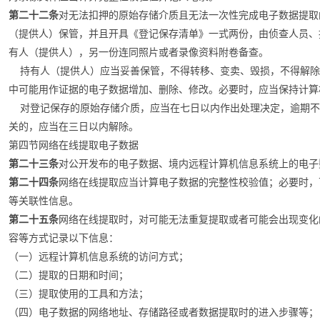
第二十二条
对无法扣押的原始存储介质且无法一次性完成电子数据提取
（提供人）保管，并且开具《登记保存清单》一式两份，由侦查人员、
有人（提供人），另一份连同照片或者录像资料附卷备查。
持有人（提供人）应当妥善保管，不得转移、变卖、毁损，不得解除
中可能用作证据的电子数据增加、删除、修改。必要时，应当保持计算
对登记保存的原始存储介质，应当在七日以内作出处理决定，逾期不
关的，应当在三日以内解除。
第四节网络在线提取电子数据
第二十三条
对公开发布的电子数据、境内远程计算机信息系统上的电子
第二十四条
网络在线提取应当计算电子数据的完整性校验值；必要时，
等关联性信息。
第二十五条
网络在线提取时，对可能无法重复提取或者可能会出现变化
容等方式记录以下信息：
（一）远程计算机信息系统的访问方式；
（二）提取的日期和时间；
（三）提取使用的工具和方法；
（四）电子数据的网络地址、存储路径或者数据提取时的进入步骤等；