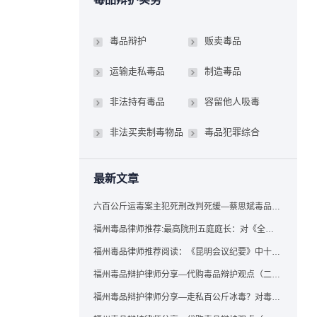
毒品辩护
贩卖毒品
运输走私毒品
制造毒品
非法持有毒品
容留他人吸毒
非法买卖制毒物品
毒品犯罪综合
最新文章
六百公斤运毒案主犯死刑改判死缓—蔡思斌毒品犯罪辩护成功案例
福州毒品律师推荐:最高院刑五庭庭长：对《全国法院毒品案件审判工作会议纪要》的理解与适用
福州毒品律师推荐阅读：《昆明会议纪要》中十个“意想不到”的规定
福州毒品辩护律师分享—代购毒品辩护观点（二）——“牟利”之辩
福州毒品辩护律师分享—走私百公斤冰毒？对毒品缺失型走私毒品罪案件，该如何有效辩护