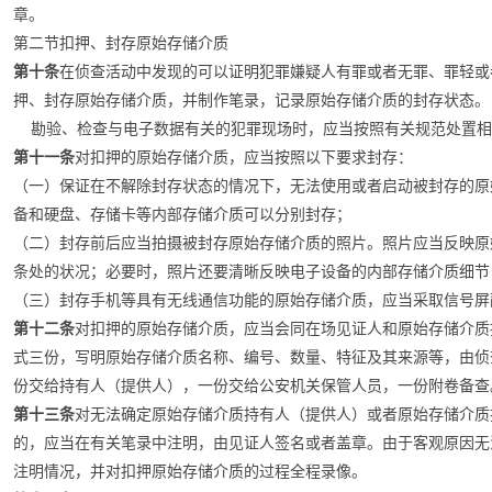
章。
第二节扣押、封存原始存储介质
第十条
在侦查活动中发现的可以证明犯罪嫌疑人有罪或者无罪、罪轻或
押、封存原始存储介质，并制作笔录，记录原始存储介质的封存状态。
勘验、检查与电子数据有关的犯罪现场时，应当按照有关规范处置相
第十一条
对扣押的原始存储介质，应当按照以下要求封存：
（一）保证在不解除封存状态的情况下，无法使用或者启动被封存的原
备和硬盘、存储卡等内部存储介质可以分别封存；
（二）封存前后应当拍摄被封存原始存储介质的照片。照片应当反映原
条处的状况；必要时，照片还要清晰反映电子设备的内部存储介质细节
（三）封存手机等具有无线通信功能的原始存储介质，应当采取信号屏
第十二条
对扣押的原始存储介质，应当会同在场见证人和原始存储介质
式三份，写明原始存储介质名称、编号、数量、特征及其来源等，由侦
份交给持有人（提供人），一份交给公安机关保管人员，一份附卷备查
第十三条
对无法确定原始存储介质持有人（提供人）或者原始存储介质
的，应当在有关笔录中注明，由见证人签名或者盖章。由于客观原因无
注明情况，并对扣押原始存储介质的过程全程录像。