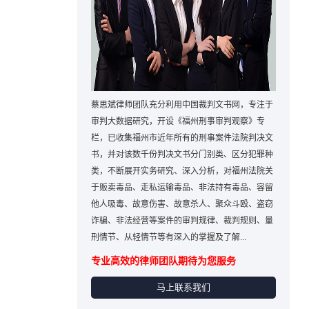
蔡思斌律师团队充分利用中国裁判文书网，专注于
审判大数据研究，开设《福州刑事审判观察》专
栏，已收集福州市近年所有的刑事案件法院判决文
书，并对该数千份判决文书分门别类、区分犯罪种
类，不断展开实务研究、深入分析，对福州法院关
于贩卖毒品、走私运输毒品、非法持有毒品、容留
他人吸毒、故意伤害、故意杀人、聚众斗殴、盗窃
诈骗、非法经营等案件的审判规律、裁判规则、量
刑情节、从轻情节等有深入的掌握及了解...
专业高效的律师团队期待为您服务
马上联系我们