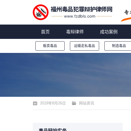
首页
毒辩律师
成功案例
贩卖毒品
运输走私毒品
制造毒品
您的位置：
2019年8月26日
网站资讯
毒品辩护实务