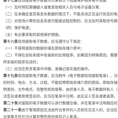
第十七条
现场提取电子数据可以采取以下措施保护相关电子设备：
（一）及时将犯罪嫌疑人或者其他相关人员与电子设备分离;
（二）在未确定是否易丢失数据的情况下，不能关闭正在运行状态的电
（三）对现场计算机信息系统可能被远程控制的，应当及时采取信号屏
（四）保护电源；
（五）有必要采取的其他保护措施。
第十八条
现场提取电子数据，应当遵守以下规定：
（一）不得将提取的数据存储在原始存储介质中；
（二）不得在目标系统中安装新的应用程序。如果因为特殊原因，需要
所安装的程序及目的；
（三）应当在有关笔录中详细、准确记录实施的操作。
第十九条
现场提取电子数据，应当制作《电子数据现场提取笔录》，注
的时间、地点、方法、过程、不能扣押原始存储介质的原因、原始存储
明类别、文件格式、完整性校验值等，由侦查人员、电子数据持有人（
法签名或者拒绝签名的，应当在笔录中注明，由见证人签名或者盖章。
第二十条
对提取的电子数据可以进行数据压缩，并在笔录中注明相应的
第二十一条
由于客观原因无法由符合条件的人员担任见证人的，应当在
对录像文件应当计算完整性校验值并记入笔录。