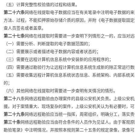
（五）计算完整性校验值的过程和结果。
第二十六条
网络在线提取电子数据应当在有关笔录中注明电子数据的来
方法、过程，不能扣押原始存储介质的原因，并附《电子数据提取固定
查人员签名或者盖章。
第二十七条
网络在线提取时需要进一步查明下列情形之一的，应当对远
（一）需要分析、判断提取的电子数据范围的；
（二）需要展示或者描述电子数据内容或者状态的；
（三）需要在远程计算机信息系统中安装新的应用程序的；
（四）需要通过勘验行为让远程计算机信息系统生成新的除正常运行数
（五）需要收集远程计算机信息系统状态信息、系统架构、内部系统关
的；
（六）其他网络在线提取时需要进一步查明有关情况的情形。
第二十八
条网络远程勘验由办理案件的县级公安机关负责。上级公安机
援。对于案情重大、现场复杂的案件，上级公安机关认为有必要时，可
第二十九条
网络远程勘验应当统一指挥，周密组织，明确分工，落实责
第三十条
网络远程勘验应当由符合条件的人员作为见证人。由于客观原
勘验笔录》中注明情况，并按照本规则第二十五条的规定录像，录像可