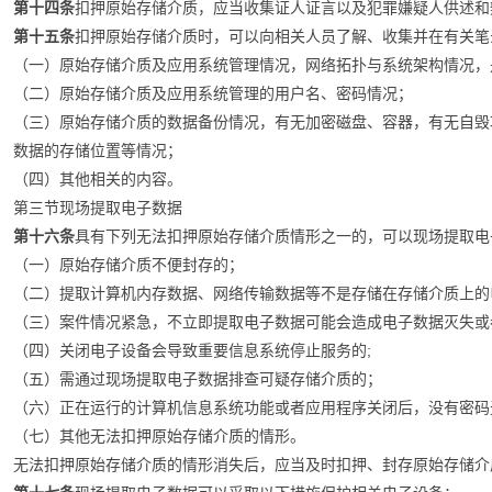
第十四条
扣押原始存储介质，应当收集证人证言以及犯罪嫌疑人供述和
第十五条
扣押原始存储介质时，可以向相关人员了解、收集并在有关笔
（一）原始存储介质及应用系统管理情况，网络拓扑与系统架构情况，
（二）原始存储介质及应用系统管理的用户名、密码情况；
（三）原始存储介质的数据备份情况，有无加密磁盘、容器，有无自毁
数据的存储位置等情况；
（四）其他相关的内容。
第三节现场提取电子数据
第十六条
具有下列无法扣押原始存储介质情形之一的，可以现场提取电
（一）原始存储介质不便封存的；
（二）提取计算机内存数据、网络传输数据等不是存储在存储介质上的
（三）案件情况紧急，不立即提取电子数据可能会造成电子数据灭失或
（四）关闭电子设备会导致重要信息系统停止服务的;
（五）需通过现场提取电子数据排查可疑存储介质的；
（六）正在运行的计算机信息系统功能或者应用程序关闭后，没有密码
（七）其他无法扣押原始存储介质的情形。
无法扣押原始存储介质的情形消失后，应当及时扣押、封存原始存储介