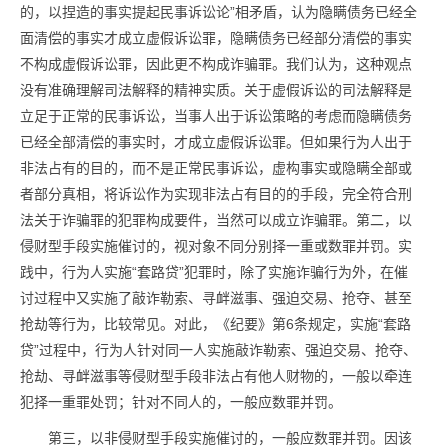
的，以捏造的事实提起民事诉讼论”相矛盾，认为隐瞒债务已经全
面清偿的事实才成立虚假诉讼罪，隐瞒债务已经部分清偿的事实
不构成虚假诉讼罪，因此更不构成诈骗罪。我们认为，这种观点
没有准确理解司法解释的精神实质。关于虚假诉讼的司法解释是
立足于正常的民事诉讼，当事人出于诉讼策略的考虑而隐瞒债务
已经全部清偿的事实时，才成立虚假诉讼罪。但如果行为人出于
非法占有的目的，而不是正常民事诉讼，虚构事实或隐瞒全部或
者部分真相，将诉讼作为实现非法占有目的的手段，完全符合刑
法关于诈骗罪的犯罪构成要件，当然可以成立诈骗罪。第二，以
侵财型手段实施催讨的，视对象不同分别择一重或数罪并罚。实
践中，行为人实施“套路贷”犯罪时，除了实施诈骗行为外，在催
讨过程中又实施了敲诈勒索、寻衅滋事、强迫交易、抢夺、甚至
抢劫等行为，比较常见。对此，《纪要》第6条规定，实施“套路
贷”过程中，行为人针对同一人实施敲诈勒索、强迫交易、抢夺、
抢劫、寻衅滋事等侵财型手段非法占有他人财物的，一般以牵连
犯择一重罪处罚；针对不同人的，一般应数罪并罚。
第三，以非侵财型手段实施催讨的，一般应数罪并罚。因该