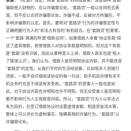
梁健：
《纪要》规定，具备“套路贷”的构成要素，设置各种“套路”
骗取他人财物的，应以诈骗罪论处。“套路贷”一般以合同形式表
现，但不应以合同诈骗罪论处。诈骗不成，反被对方所骗的，不
影响诈骗罪的认定。首先，要将对“套路贷”行为的诈骗罪定性与
正确把握行为人的“非法占有目的”有机结合。在“套路贷”犯罪里，
一个“套路”满满的所谓“借款合同”，如果借款人本着“协议条款”偿
还了虚高借款，即使借款人对协议条款是明知的，但对这个条款
是“套路”没有识破，因此从某种意义上讲，借款人其实也是“陷入
了错误认识”。我们认为，借款人是否明知协议内容，并不能改变
“套路贷”的定性。从我们平时的生活经验看，比如很多人到银行
贷款，一般不会仔细阅读协议的每一句话；到手机店办理有关手
机业务时也怠于阅读有关条款。“套路贷”的受害人一般也是如
此，对于协议内容也许明知也许不明知，但无论受害人是否明知
都不影响行为人主观故意内容。所以，“套路贷”行为人以非法占
有为目的，在签订借款协议时设置虚增金额、制造资金流水等，
整体上可以评价为虚构事实、隐瞒真相的诈骗行为，“套路贷”以
诈骗罪论处。