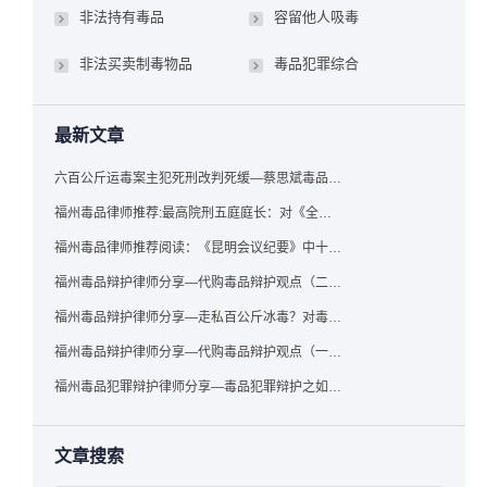
非法持有毒品
容留他人吸毒
非法买卖制毒物品
毒品犯罪综合
最新文章
六百公斤运毒案主犯死刑改判死缓—蔡思斌毒品犯罪辩护成功案例
福州毒品律师推荐:最高院刑五庭庭长：对《全国法院毒品案件审判工作会议纪要》的理解与适用
福州毒品律师推荐阅读：《昆明会议纪要》中十个“意想不到”的规定
福州毒品辩护律师分享—代购毒品辩护观点（二）——“牟利”之辩
福州毒品辩护律师分享—走私百公斤冰毒？对毒品缺失型走私毒品罪案件，该如何有效辩护
福州毒品辩护律师分享—代购毒品辩护观点（一）——“真假”之辩
福州毒品犯罪辩护律师分享—毒品犯罪辩护之如何提炼言辞证据
文章搜索