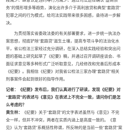
段减少、肆意认定违约等行为减少、通过司法途径确认“虚高债
务”的情形增多等趋势，演化出许多介于高利放贷和典型“套路贷”
犯罪之间的行为模式，给司法实践带来很多困惑，亟待进一步解
决。
为贯彻落实省委政法委的有关部署要求，进一步统一执法办
案思想，彻底铲除“套路贷”滋生土壤，提高专项斗争的法治化水
平，省公检法三家经过充分调研，在深入总结实践经验和突出问
题的基础上研究起草了《纪要》稿，并通过召开调研座谈会、书
面征求意见等多种形式广泛听取意见，几经修改和完善后形成本
《纪要》。我相信《纪要》对我省公检法三家办理“套路贷”相关
刑事案件会起到很好的指导作用。
记者：
《纪要》发布后，我们认真进行了研读，发现《纪要》对
“套路贷”的表述与《意见》在表述上不完全一致，请问你们是怎
么考虑的？
黄生林：
《纪要》关于“套路贷”的文字表述虽然与《意见》不完
全一样，但并不冲突，两者在实质内涵上是高度一致的。《意
见》认为“套路贷”系概括性称谓，所反映的是当前一些“套路贷”案