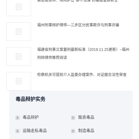
蔡思斌律师：用辩护让“罪不当诛”的毒贩重获新生
福州刑事辩护律师—三步区分民事欺诈与刑事诈骗
福建省刑事立案量刑最新标准（2019.11.25更新）–福州
刑辩律师推荐阅读
检察机关可提前介入监委办理案件、对证据合法性审查
毒品辩护实务
毒品辩护
贩卖毒品
运输走私毒品
制造毒品