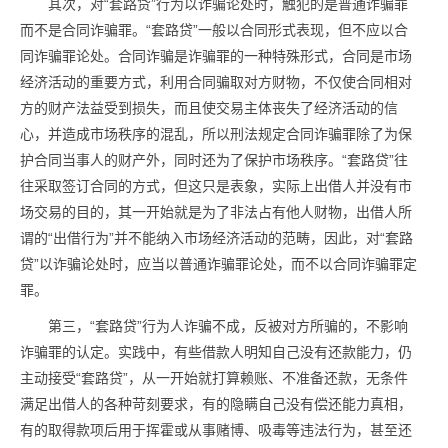
其次，对“套路贷”行为以诈骗论处时，触犯的是普通诈骗罪
而不是合同诈骗罪。“套路贷”一般以合同形式表现，但不应以合
同诈骗罪论处。合同诈骗是诈骗罪的一种特殊形式，合同是市场
经济活动的重要方式，利用合同骗取对方财物，不仅使合同相对
方的财产法益受到损失，而且使交易主体丧失了经济活动的信
心，并造成市场秩序的混乱，所以刑法规定合同诈骗罪除了为保
护合同当事人的财产外，同时还为了保护市场秩序。“套路贷”往
往采取签订合同的方式，但这只是表象，实际上出借人并没有市
场交易的目的，其一开始就是为了非法占有他人财物，出借人所
谓的“出借行为”并不能纳入市场经济活动的范畴，因此，对“套路
贷”以诈骗论处时，应当以普通诈骗罪论处，而不以合同诈骗罪定
罪。
第三，“套路贷”行为人诈骗不成，反被对方所骗的，不影响
诈骗罪的认定。实践中，有些借款人明知自己没有还款能力，仍
主动接受“套路贷”，从一开始就打算赖账、不准备还款，无条件
满足出借人的各种苛刻要求，有的隐瞒自己没有偿还能力真相，
有的取得款项后用于挥霍或从事赌博、吸毒等违法行为，甚至还