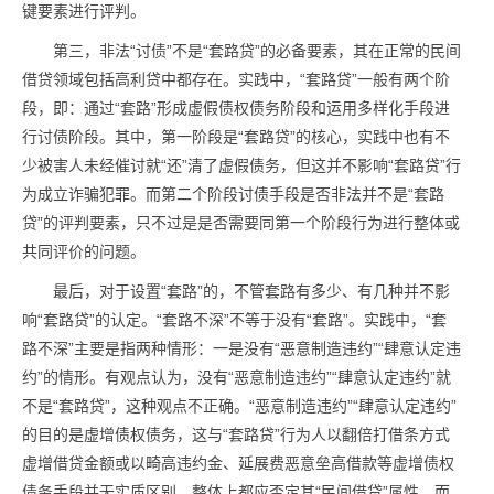
键要素进行评判。
第三，非法“讨债”不是“套路贷”的必备要素，其在正常的民间
借贷领域包括高利贷中都存在。实践中，“套路贷”一般有两个阶
段，即：通过“套路”形成虚假债权债务阶段和运用多样化手段进
行讨债阶段。其中，第一阶段是“套路贷”的核心，实践中也有不
少被害人未经催讨就“还”清了虚假债务，但这并不影响“套路贷”行
为成立诈骗犯罪。而第二个阶段讨债手段是否非法并不是“套路
贷”的评判要素，只不过是是否需要同第一个阶段行为进行整体或
共同评价的问题。
最后，对于设置“套路”的，不管套路有多少、有几种并不影
响“套路贷”的认定。“套路不深”不等于没有“套路”。实践中，“套
路不深”主要是指两种情形：一是没有“恶意制造违约”“肆意认定违
约”的情形。有观点认为，没有“恶意制造违约”“肆意认定违约”就
不是“套路贷”，这种观点不正确。“恶意制造违约”“肆意认定违约”
的目的是虚增债权债务，这与“套路贷”行为人以翻倍打借条方式
虚增借贷金额或以畸高违约金、延展费恶意垒高借款等虚增债权
债务手段并无实质区别，整体上都应否定其“民间借贷”属性，而