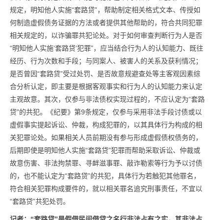
规定，明知他人实施“套路贷”，帮助制定相关格式文本、传授如
何制造虚假债务证据的方法或者提供其他帮助的，符合共同犯罪
相关规定的，以诈骗罪共犯论处。对于如何审查判断行为人是否
“明知他人实施‘套路贷’犯罪”，应当结合行为人的认知能力、既往
经历、行为次数和手段；与同案人、被害人的关系及获利情况；
是否曾因“套路贷”受过处罚、是否故意规避查处等主客观因素综
合分析认定，即主要是根据客观事实和行为人的认知能力来认定
主观故意。其次，仅参与非法债权实现过程的，不应认定为“套路
贷”的共犯。《纪要》第9条规定，仅参与采用非法手段讨债或以
虚假事实提起诉讼、仲裁，构成犯罪的，以其具体行为构成的相
关犯罪论处。如果相关人员前期没有参与形成虚假债权债务的，
后期即使是明知他人实施“套路贷”犯罪而帮助采取诉讼、仲裁或
故意伤害、非法拘禁罪、寻衅滋事罪、敲诈勒索等行为予以讨债
的，也不能认定为“套路贷”的共犯，具体行为若触犯其他罪名，
符合相关犯罪构成要件的，就以相关罪名追究刑事责任，不宜以
“套路贷”共犯处罚。
记者：
“套路贷”是假借民间借贷之名行非法占有之实，其非法占