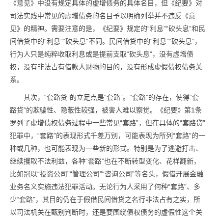
《意见》中没有规定具体的虚增债务的具体名目，但《纪要》对
司法实践中常见的虚增债务的名目予以明确列举并不违反《意
见》的精神。需要注意的是，《纪要》规定的“利息”“砍头息”和民
间借贷中的“利息”“砍头息”不同。民间借贷中的“利息”“砍头息”，
行为人只是纯粹收取利息或是提前支取“砍头息”，没有虚增债
权，没有非法占有借款人财物的目的，没有形成虚假债权债务关
系。
其次，“套路贷”的立足点是“套路”。“套路”的存在，使得“套
路贷”的欺骗性、隐蔽性较强，被害人难以察觉。《纪要》第1条
罗列了虚增债权债务过程中一些常见“套路”，但在具体的“套路贷”
犯罪中，“套路”的表现形式千差万别，可能表现为所列“套路”的一
种或几种，也可能表现为一些新的形式。特别是为了逃避打击、
继续攫取不法利益，各种“套路”也在不断转型变化、花样翻新，
比如冠以“投资公司”“管理公司”“咨询公司”等名头，假借开展金融
业务名义实施违法犯罪活动。无论行为人采用了何种“套路”、多
少“套路”，其目的仍在于假借民间借贷之名行非法占有之实，所
以司法机关在甄别判断时，还是要围绕债权债务的虚假性这个关