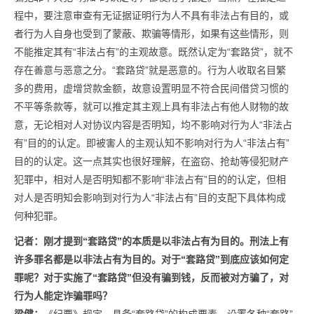
程中，要注意审查有无证据证明行为人不具有非法占有目的，或
者行为人自身也受到了蒙蔽、欺骗等情形，如果有这些情形，则
不能推定其有“非法占有”的主观故意。既然认定为“套路贷”，就不
存在善意与恶意之分。“套路贷”就是恶意的。行为人收取名目繁
多的费用，虚增贷款金额，故意设置明显不符合民间借贷习惯的
不平等条款等，就可以推定其主观上具有非法占有他人财物的故
意，无论相对人对协议内容是否明知，均不影响对行为人“非法占
有”目的的认定。即被害人的主观认知不影响对行为人“非法占有”
目的的认定。这一点其实也很好理解，在盗窃、抢劫等侵犯财产
犯罪中，相对人是否明知都不影响“非法占有”目的的认定，但相
对人是否明知会影响到对行为人“非法占有”目的支配下具体构成
何种犯罪。
记者：
刚才提到“套路贷”的本质是以非法占有为目的。
刑法上有
许多罪名都是以非法占有为目的。对于“套路贷”到底应该如何定
罪呢？对于实施了“套路贷”但没有骗到钱，反而被对方骗了，对
行为人能定诈骗罪吗？