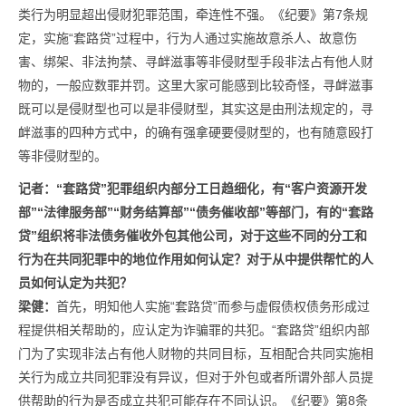
类行为明显超出侵财犯罪范围，牵连性不强。《纪要》第7条规
定，实施“套路贷”过程中，行为人通过实施故意杀人、故意伤
害、绑架、非法拘禁、寻衅滋事等非侵财型手段非法占有他人财
物的，一般应数罪并罚。这里大家可能感到比较奇怪，寻衅滋事
既可以是侵财型也可以是非侵财型，其实这是由刑法规定的，寻
衅滋事的四种方式中，的确有强拿硬要侵财型的，也有随意殴打
等非侵财型的。
记者：
“套路贷”犯罪组织内部分工日趋细化，有“客户资源开发
部”“法律服务部”“财务结算部”“债务催收部”等部门，有的“套路
贷”组织将非法债务催收外包其他公司，对于这些不同的分工和
行为在共同犯罪中的地位作用如何认定？
对于从中提供帮忙的人
员如何认定为共犯？
梁健：
首先，明知他人实施“套路贷”而参与虚假债权债务形成过
程提供相关帮助的，应认定为诈骗罪的共犯。“套路贷”组织内部
门为了实现非法占有他人财物的共同目标，互相配合共同实施相
关行为成立共同犯罪没有异议，但对于外包或者所谓外部人员提
供帮助的行为是否成立共犯可能存在不同认识。《纪要》第8条