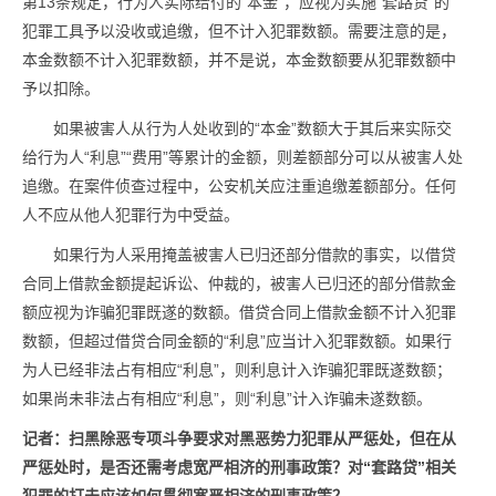
第13条规定，行为人实际给付的“本金”，应视为实施“套路贷”的
犯罪工具予以没收或追缴，但不计入犯罪数额。需要注意的是，
本金数额不计入犯罪数额，并不是说，本金数额要从犯罪数额中
予以扣除。
如果被害人从行为人处收到的“本金”数额大于其后来实际交
给行为人“利息”“费用”等累计的金额，则差额部分可以从被害人处
追缴。在案件侦查过程中，公安机关应注重追缴差额部分。任何
人不应从他人犯罪行为中受益。
如果行为人采用掩盖被害人已归还部分借款的事实，以借贷
合同上借款金额提起诉讼、仲裁的，被害人已归还的部分借款金
额应视为诈骗犯罪既遂的数额。借贷合同上借款金额不计入犯罪
数额，但超过借贷合同金额的“利息”应当计入犯罪数额。如果行
为人已经非法占有相应“利息”，则利息计入诈骗犯罪既遂数额；
如果尚未非法占有相应“利息”，则“利息”计入诈骗未遂数额。
记者：
扫黑除恶专项斗争要求对黑恶势力犯罪从严惩处，但在从
严惩处时，是否还需考虑宽严相济的刑事政策？
对“套路贷”相关