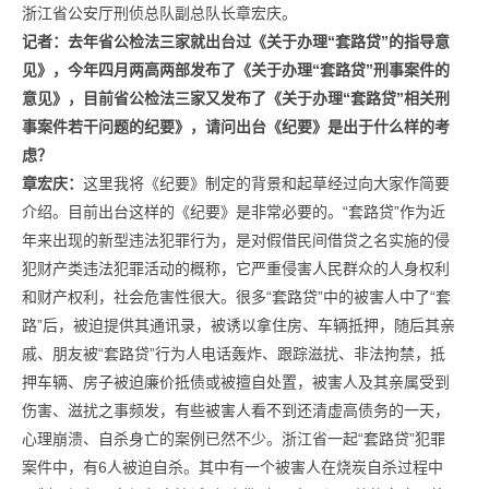
浙江省公安厅刑侦总队副总队长章宏庆。
记者：
去年省公检法三家就出台过《关于办理“套路贷”的指导意
见》，今年四月两高两部发布了《关于办理“套路贷”刑事案件的
意见》，目前省公检法三家又发布了《关于办理“套路贷”相关刑
事案件若干问题的纪要》，请问出台《纪要》是出于什么样的考
虑？
章宏庆：
这里我将《纪要》制定的背景和起草经过向大家作简要
介绍。目前出台这样的《纪要》是非常必要的。“套路贷”作为近
年来出现的新型违法犯罪行为，是对假借民间借贷之名实施的侵
犯财产类违法犯罪活动的概称，它严重侵害人民群众的人身权利
和财产权利，社会危害性很大。很多“套路贷”中的被害人中了“套
路”后，被迫提供其通讯录，被诱以拿住房、车辆抵押，随后其亲
戚、朋友被“套路贷”行为人电话轰炸、跟踪滋扰、非法拘禁，抵
押车辆、房子被迫廉价抵债或被擅自处置，被害人及其亲属受到
伤害、滋扰之事频发，有些被害人看不到还清虚高债务的一天，
心理崩溃、自杀身亡的案例已然不少。浙江省一起“套路贷”犯罪
案件中，有6人被迫自杀。其中有一个被害人在烧炭自杀过程中