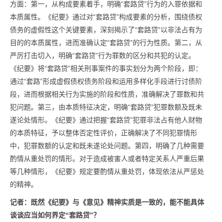
方面：第一，从构成要素着手，明确“套路贷”行为的入罪依据和
本质属性。《纪要》通过对“套路贷”构成要素的分析，围绕债权
债务的虚假性这个关键要素，深刻揭示了“套路贷”以非法占有为
目的的本质属性，进而准确认定“套路贷”的行为性质。第二，从
严厉打击切入，明确“套路贷”行为罪数的区分和共犯的认定。
《纪要》将“套路贷”相关刑事案件的事实划分为两个阶段，即：
通过“套路”形成虚假债权债务阶段和运用多样化手段进行讨债阶
段，进而根据相关行为实施的阶段和性质，准确解决了罪数和共
犯问题。第三，由本质特征决定，明确“套路贷”犯罪数额及既未
遂论处情形。《纪要》通过把握“套路贷”犯罪非法占有他人财物
的本质特征，予以整体否定性评价，正确解决了不同犯罪情形
中，犯罪数额的认定和既未遂论处问题。第四，明确了几种需要
酌情从重处罚的情形。对于造成被害人或者特定关系人严重后果
等几种情形，《纪要》规定要酌情从重处罚，体现依法从严惩处
的精神。
记者：
既然《纪要》与《意见》精神实质是一致的，能不能具体
谈谈应当如何界定“套路贷”？