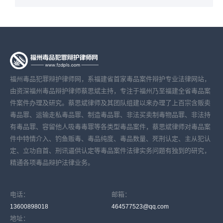
福州毒品犯罪辩护律师网，系福建省首家毒品案件辩护专业法律网站，
由资深福州毒品辩护律师蔡思斌主持，专注于福州乃至福建全省毒品案
件案件办理及研究。蔡思斌律师及其团队组建以来办理了上百宗含贩卖
毒品罪、运输走私毒品罪、制造毒品罪、非法买卖制毒物品罪、非法持
有毒品罪、容留他人吸毒毒罪等各类型毒品案件，蔡思斌律师对毒品案
件中特情介入、钓鱼贩毒、毒品纯度、毒品数量、死刑认定、主从犯认
定、立功自首、刑讯逼供认定等毒品案件法律实务问题有独到的研究，
精通各项毒品辩护法律业务。
电话：
邮箱：
13600898018
464577523@qq.com
地址：