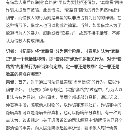
有借款人事后以举报“套路贷”团伙为要挟拒还借款，“套路贷”团伙
诈骗未成反而被骗。此类情况，“套路贷”团伙的行为仍然构成诈
骗罪，而借款人的行为则是典型的以非法占有为目的的诈骗。在
这种情形下，借款人也可以构成诈骗罪。当然，如果借款人为了
躲避行为人的暴力、威胁或者“软暴力”，故意不接电话等，不能
认为借款人构成诈骗。
记者：
《纪要》将“套路贷”分为两个阶段，《意见》认为“套路
贷”是一个概括性称谓，即“套路贷”涉及许多相关行为，对于“套
路贷”的相关行为应当如何定罪，定一罪还是数罪？
定一罪还是
数罪的标准在哪里？
梁健：
首先，对于通过司法途径实现“虚高债权”的行为，应以诈
骗罪论处。《纪要》第5条规定，实施“套路贷”过程中，行为人以
非法占有为目的，虚构事实、隐瞒全部或部分真相，通过诉讼、
仲裁等手段，骗取他人财物的，以诈骗罪定罪处罚。诈骗罪中的
隐瞒真相可以是隐瞒全部真相，也可以隐瞒部分真相。有一种观
点认为，该条规定与关于虚假诉讼的司法解释中“隐瞒债务已经全
部清偿的事实，向人民法院提起民事诉讼，要求他人履行债务