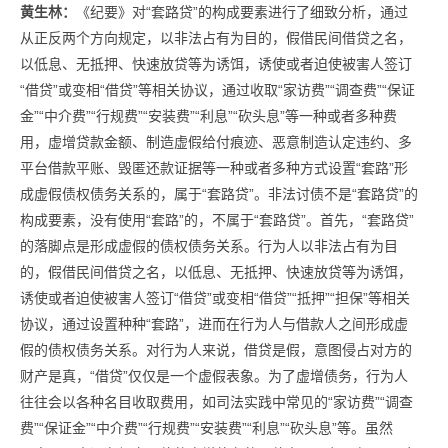
黄生林：
《纪要》对“套路贷”的构成要素进行了细致分析，通过
从正反两个方向规定，以非法占有为目的，假借民间借贷之名，
以低息、无抵押、快速放贷等为诱饵，诱使或者迫使被害人签订
“借贷”或变相“借贷”等相关协议，通过收取“家访费”“调查费”“保证
金”“中介费”“行规费”“安装费”“利息”“砍头息”等一种或者多种费
用，虚增贷款金额、制造虚假给付痕迹、恶意制造认定违约、多
平台借款平账、毁匿还款证据等一种或者多种方式设置“套路”形
成虚假债权债务关系的，属于“套路贷”。非法讨债不是“套路贷”的
构成要素，没有使用“套路”的，不属于“套路贷”。首先，“套路贷”
的落脚点是形成虚假的债权债务关系。行为人以非法占有为目
的，假借民间借贷之名，以低息、无抵押、快速放贷等为诱饵，
诱使或者迫使被害人签订“借贷”或变相“借贷”“抵押”“担保”等相关
协议，通过设置种种“套路”，进而在行为人与借款人之间形成虚
假的债权债务关系。对行为人来说，借贷是假，意图侵占对方的
财产是真，“借贷”仅仅是一个虚假表象。为了虚增债务，行为人
往往会以各种名目收取费用，如司法实践中常见的“家访费”“调查
费”“保证金”“中介费”“行规费”“安装费”“利息”“砍头息”等。虽然