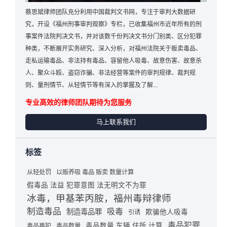
蔡思斌律师团队充分利用中国裁判文书网，专注于审判大数据研
究，开设《福州刑事审判观察》专栏，已收集福州市近年所有的刑
事案件法院判决文书，并对该数千份判决文书分门别类、区分犯罪
种类，不断展开实务研究、深入分析，对福州法院关于贩卖毒品、
走私运输毒品、非法持有毒品、容留他人吸毒、故意伤害、故意杀
人、聚众斗殴、盗窃诈骗、非法经营等案件的审判规律、裁判规
则、量刑情节、从轻情节等有深入的掌握及了解...
专业高效的律师团队期待为您服务
马上联系我们
标签
从轻处罚
以贩养吸 毒品 贩卖 数量计算
假毒品 法益 犯罪意图 法无明文不为罪
冰毒，甲基苯丙胺，福州毒辩律师
制造毒品
吸毒
制造毒品罪
欺骗他人吸毒
引诱
毒品犯罪
毒品数量 车辆 住所 计算
毒品再犯
毒品数量