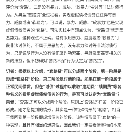
评价为“套路”。二是没有暴力、威胁、“软暴力”催讨等非法讨债行
为。从典型“套路贷”全过程看，实现虚假债权债务往往伴有暴
力、威胁或者“软暴力”，可以说，暴力、威胁、“软暴力”也是实现
虚假债权债务的“套路”。司法实践中有观点认为，“套路贷”就是黑
恶势力。这种观点不正确。没有采用暴力、威胁或者“软暴力”手
段非法讨债的，不属于黑恶势力。没有暴力催讨等非法讨债行
为，只是说明行为人没有侵犯敲诈勒索罪、寻衅滋事罪等相关的
新的法益，但不妨碍对“套路不深”行为认定为“套路贷”。
记者：
根据以上介绍，“套路贷”可以分成两个阶段，第一阶段是
形成“套路贷”阶段，第二阶段是讨债阶段。
如果在前一阶段属于
正常民间借贷，但在“讨债”过程中以收取“逾期费”“续期费”等各
种名义的费用虚增债权债务的行为，是否可以认定为“套路贷”？
梁健：
“套路贷”可以分成两个阶段。原则上“套路贷”在第一阶段已
形成。刚才您提到的情形，其实是一种特殊情形的“套路”，相当
于倒回到第一阶段即虚增债务的阶段。该种情形属于“套路”的一
种表现，且具有相当的迷惑性，因此我们一定要看清事物的本来