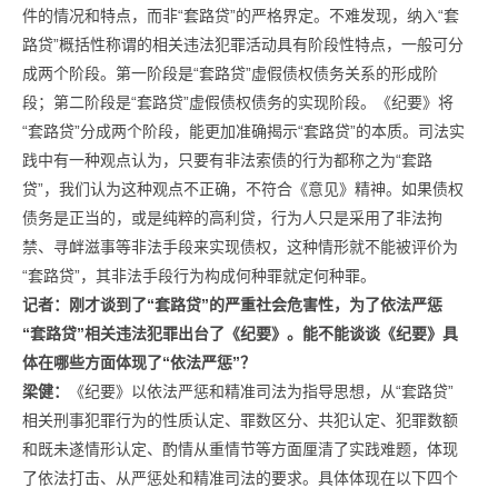
件的情况和特点，而非“套路贷”的严格界定。不难发现，纳入“套
路贷”概括性称谓的相关违法犯罪活动具有阶段性特点，一般可分
成两个阶段。第一阶段是“套路贷”虚假债权债务关系的形成阶
段；第二阶段是“套路贷”虚假债权债务的实现阶段。《纪要》将
“套路贷”分成两个阶段，能更加准确揭示“套路贷”的本质。司法实
践中有一种观点认为，只要有非法索债的行为都称之为“套路
贷”，我们认为这种观点不正确，不符合《意见》精神。如果债权
债务是正当的，或是纯粹的高利贷，行为人只是采用了非法拘
禁、寻衅滋事等非法手段来实现债权，这种情形就不能被评价为
“套路贷”，其非法手段行为构成何种罪就定何种罪。
记者：
刚才谈到了“套路贷”的严重社会危害性，为了依法严惩
“套路贷”相关违法犯罪出台了《纪要》。
能不能谈谈《纪要》具
体在哪些方面体现了“依法严惩”？
梁健：
《纪要》以依法严惩和精准司法为指导思想，从“套路贷”
相关刑事犯罪行为的性质认定、罪数区分、共犯认定、犯罪数额
和既未遂情形认定、酌情从重情节等方面厘清了实践难题，体现
了依法打击、从严惩处和精准司法的要求。具体体现在以下四个