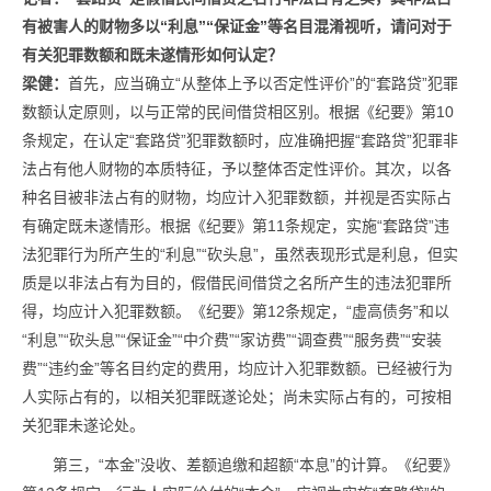
有被害人的财物多以“利息”“保证金”等名目混淆视听，请问对于
有关犯罪数额和既未遂情形如何认定？
梁健：
首先，应当确立“从整体上予以否定性评价”的“套路贷”犯罪
数额认定原则，以与正常的民间借贷相区别。根据《纪要》第10
条规定，在认定“套路贷”犯罪数额时，应准确把握“套路贷”犯罪非
法占有他人财物的本质特征，予以整体否定性评价。其次，以各
种名目被非法占有的财物，均应计入犯罪数额，并视是否实际占
有确定既未遂情形。根据《纪要》第11条规定，实施“套路贷”违
法犯罪行为所产生的“利息”“砍头息”，虽然表现形式是利息，但实
质是以非法占有为目的，假借民间借贷之名所产生的违法犯罪所
得，均应计入犯罪数额。《纪要》第12条规定，“虚高债务”和以
“利息”“砍头息”“保证金”“中介费”“家访费”“调查费”“服务费”“安装
费”“违约金”等名目约定的费用，均应计入犯罪数额。已经被行为
人实际占有的，以相关犯罪既遂论处；尚未实际占有的，可按相
关犯罪未遂论处。
第三，“本金”没收、差额追缴和超额“本息”的计算。《纪要》