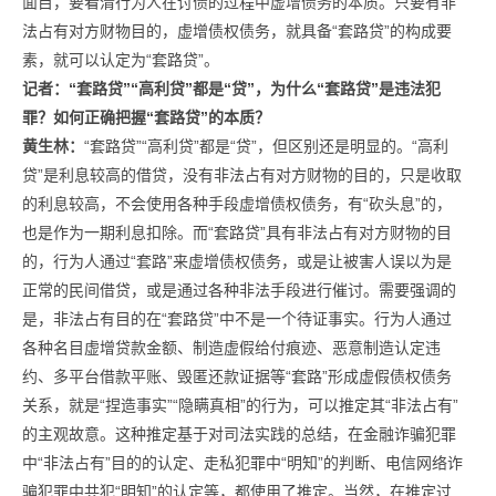
面目，要看清行为人在讨债的过程中虚增债务的本质。只要有非
法占有对方财物目的，虚增债权债务，就具备“套路贷”的构成要
素，就可以认定为“套路贷”。
记者：
“套路贷”“高利贷”都是“贷”，为什么“套路贷”是违法犯
罪？
如何正确把握“套路贷”的本质？
黄生林：
“套路贷”“高利贷”都是“贷”，但区别还是明显的。“高利
贷”是利息较高的借贷，没有非法占有对方财物的目的，只是收取
的利息较高，不会使用各种手段虚增债权债务，有“砍头息”的，
也是作为一期利息扣除。而“套路贷”具有非法占有对方财物的目
的，行为人通过“套路”来虚增债权债务，或是让被害人误以为是
正常的民间借贷，或是通过各种非法手段进行催讨。需要强调的
是，非法占有目的在“套路贷”中不是一个待证事实。行为人通过
各种名目虚增贷款金额、制造虚假给付痕迹、恶意制造认定违
约、多平台借款平账、毁匿还款证据等“套路”形成虚假债权债务
关系，就是“捏造事实”“隐瞒真相”的行为，可以推定其“非法占有”
的主观故意。这种推定基于对司法实践的总结，在金融诈骗犯罪
中“非法占有”目的的认定、走私犯罪中“明知”的判断、电信网络诈
骗犯罪中共犯“明知”的认定等，都使用了推定。当然，在推定过