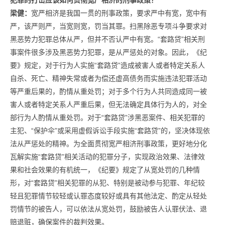
犯罪的打击应该如何贯彻宽严相济的刑事政策？
梁健：
宽严相济是我国一贯的刑事政策，要求严中有宽，宽中有
严，该严则严，当宽则宽，罚当其罪。扫黑除恶专项斗争要求对
黑恶势力犯罪总体从严，但并不否认严中有宽。“套路贷”相关刑
事案件很多涉及黑恶势力犯罪，是从严惩处的对象。因此，《纪
要》规定，对于行为人实施“套路贷”造成被害人或者特定关系人
自杀、死亡、精神失常或者为偿还虚高债务而实施违法犯罪活动
等严重后果的，酌情从重处罚；对于多个行为人共同造成同一被
害人或者特定关系人严重后果，但无法确定具体行为人的，对全
部行为人酌情从重处罚。对于“套路贷”涉黑恶案件、相关犯罪的
主犯、“保护伞”或采用虚假诉讼手段实施“套路贷”的，坚决体现依
法从严惩处的精神。为全面贯彻宽严相济刑事政策，更好地分化
瓦解实施“套路贷”相关活动的犯罪分子，实现政治效果、法律效
果和社会效果的有机统一，《纪要》规定了从宽处罚的几种情
形，对“套路贷”相关犯罪的从犯、特别是被动参与犯罪、年纪较
轻且犯罪情节较轻或认罪态度较好或具有其他法定、酌定从轻处
罚情节的被告人，可以依法从宽处罚，鼓励被告人认罪伏法、退
赔退赃，确保案件的裁判效果。