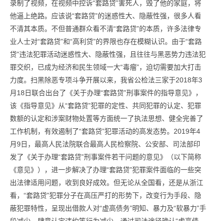
录制了视频，在视频中控诉“套路贷”害死人，毁了他的家庭，将
他逼上绝路。应该说“套路贷”的迷惑性大、隐蔽性强，很多人看
不清其本质。不但普通群众看不清“套路贷”的本质，许多法律专
业人士对“套路贷”和“高利贷”的界限也存在模糊认识。由于“套路
贷”违法犯罪活动迷惑性大、隐蔽性强，且往往与黑恶势力违法犯
罪交织，已成为经济和民生领域一大“毒瘤”，迫切需要加大打击
力度。扫黑除恶专项斗争开展以来，我省公检法三家于2018年3
月18日联合出台了《关于办理“套路贷”刑事案件的指导意见》，
该《指导意见》从“套路贷”犯罪的定性、共同犯罪的认定、犯罪
数额的认定和涉案财物处置等方面统一了执法思想、健全完善了
工作机制，有效遏制了“套路贷”犯罪活动的高发态势。2019年4
月9日，最高人民法院联合最高人民检察院、公安部、司法部印
发了《关于办理“套路贷”刑事案件若干问题的意见》（以下简称
《意见》），进一步解决了办理“套路贷”犯罪案件面临的一些突
出法律适用问题，收到良好成效。但无论从全国看，还是从浙江
看，“套路贷”犯罪分子在高压严打的形势下，改变行为手段、隐
蔽犯罪特性，呈现出借款人对“虚高债务”明知、暴力及“软暴力”手