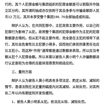
行的，其个人犯罪金额与集团组织的犯罪金额是可以割裂并作独
立区分的，其所谓的抽成亦仅依附于其自身参与诈骗金额即人民
币12 万元，其并未享受整个集团196. 76全部抽成或利益。
辩护人认为，在共同犯罪中，主犯发挥主要作用，以自己的
犯罪行为影响了从犯，故将整个集团的犯罪金额作为主犯的犯罪
数额是合理的。但从犯不起主要作用，完全是在主犯的领导下进
行，其社会危害性比主犯要小得多，因而他们承担刑事责任也应
比主犯小，而这种“作用”通常都是通过数额来表现，所以应当考
察从犯个人犯罪金额。所以本案以被告人
黄小明
个人诈骗数额进
行认定是较为合理的且
能
体现罪责
刑
相适应的。
三、量刑方面
辩护人
认为被告人
黄小明
具有多项法定、酌定从轻、减轻的
情节，恳请法院在法定量刑幅度内对其减轻、从轻处罚，对其判
处二年以内有期徒刑并宣告缓刑。
1、被告人
黄小明
系从犯。依法应从轻、减轻处罚。