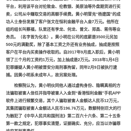
平台，利用该平台对伦致金、伦教银、美原油等外盘期货进行买
卖，公司从中赚取交易的高额手续费。黄小明冒充“杨建国”的成
功人士身份发展了客户张文在恒利金融平台入金7万元。他所在
组的组长叫蔡福，队里还有李龙、何龙、曾文、郑昌、蒋伟等业
务员。（名字皆为化名）。黄小明在公司的底薪是3500元另加
500元的满勤奖，除了基本工资之外还有业务抽成，抽成是按照
客户在平台内买卖操作收取的。自2017年9月底入职后，黄小明
领了三个月的工资约1万元，加上抽成是2万元。2018年1月4日
犯罪嫌疑人黄小明被晋安分局刑事拘留，同年2月9日被执行逮
捕。因黄小明系未成年人，故另案处理。
检察院认为，
黄小明
伙同他人通过虚构身份、隐瞒真相的方
法骗取被害人信任并指导被害人入金到“香港恒利金融”手机APP
软件上进行频繁交易，其个人骗取被害人金额达人民币12万元，
其集团骗取被害人金额达人民币196.76万元，数额特别巨大的行
为触犯了《中华人民共和国刑法》第二百六十六条、第二十五条
第一款之规定，犯罪事实清楚，证据确实、充分，应当以诈骗罪