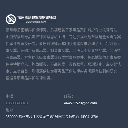
福州毒品犯罪辩护律师网，系福建省首家毒品案件辩护专业法律网站，
由资深福州毒品辩护律师蔡思斌主持，专注于福州乃至福建全省毒品案
件案件办理及研究。蔡思斌律师及其团队组建以来办理了上百宗含贩卖
毒品罪、运输走私毒品罪、制造毒品罪、非法买卖制毒物品罪、非法持
有毒品罪、容留他人吸毒毒罪等各类型毒品案件，蔡思斌律师对毒品案
件中特情介入、钓鱼贩毒、毒品纯度、毒品数量、死刑认定、主从犯认
定、立功自首、刑讯逼供认定等毒品案件法律实务问题有独到的研究，
精通各项毒品辩护法律业务。
电话：
邮箱：
13600898018
464577523@qq.com
地址：
350009 福州市台江区望龙二路1号国际金融中心（IFC）37层