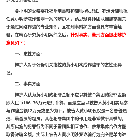
追究其刑事责任。
黄小明
的父亲委托福州刑事辩护律师-蔡思斌、罗瑞芳律师担
任
黄小明
涉嫌诈骗罪一案的辩护人
。
蔡思斌律师团队娴熟掌握关
于通过网络诈
骗的专业知识，
且
在刑事辩护方面也具有丰富经
验，
在精心研究
黄小明案件之后
，
针对事实、量刑方面提出辩护
意见如下：
一、定性方面:
辩护人对于公诉机关指控的
黄小明
构成诈骗罪的定性无异
议。
二、事实方面:
辩护人认为
黄小明
的犯罪金额不应以其整个集团的犯罪金额
即人民币196. 76万元进行计算，而是应当以被告人
黄小明
实际参
与诈骗金额12万元或更少为计。被告人
黄小明
仅仅是一名普普通
通、最基层的组员，其在犯罪集团中的作用是非常微乎其微的，
其所实施的犯罪行为不同于需团队相互协作、依靠集体合作方能
取得诈骗金额，实际上被告人
黄小明
涉案诈骗行为完全是单向进