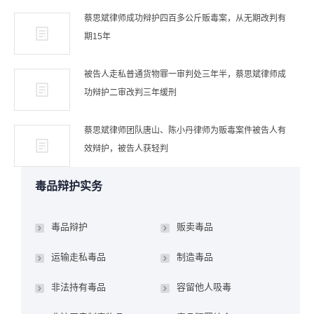
蔡思斌律师成功辩护四百多公斤贩毒案，从无期改判有
期15年
被告人走私普通货物罪一审判处三年半，蔡思斌律师成
功辩护二审改判三年缓刑
蔡思斌律师团队唐山、陈小丹律师为贩毒案件被告人有
效辩护，被告人获轻判
毒品辩护实务
毒品辩护
贩卖毒品
运输走私毒品
制造毒品
非法持有毒品
容留他人吸毒