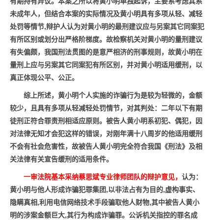
有期持有异议。本案之所以将
黄小明
单独起诉，主要系考虑
其
系
未成年人，但结合本案的实际情况及
黄小明
具有多项从轻、减轻
处罚等情节,辩护人认为对
黄小明
的最刑建议应与另案其它同案犯
有所区别或划分出严格阶梯度
。
故检察机关对
黄小明
的
量刑
建议
有失偏颇，我国刑法贯图的是意严相济的刑事规则，故
黄小明
在
量刑上应与另案其它同案犯有所区别，并对
黄小明适用
缓刑，以
真正体现公平、公正。
综上所述，
黄小明
个人实施的诈骗行为是较为轻微的，金额
较少，且具有多项从轻减轻处罚情节，对其判处
：
二年以下有期
徒刑正符合罪责刑相适应原则
。
被告人
黄小明
系初犯、偶犯，因
对法律无知才会犯这样的错误，对刚年满十八周岁
的他
适用缓刑
不会有社会危害性
，
故被告人
黄小明
完全符合我国《刑法》及相
关法律有关宣告缓刑的适用条件
。
一审法院基本采纳蔡思斌
专业
律师团队的辩护意见，
认为：
黄小明
与他人形成诈骗犯罪集团,以非法占有为目的,虚构事实、
隐瞒真相,利用电信网络技术手段骗取他人财物,其中被告人
黄小
明
的涉案金额巨大,其行为构成诈骗罪
。
公诉机关指控的罪名成