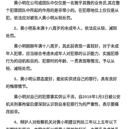
黄小明
在公司或团队中仅仅是一名微
乎
其微的业务员,其在整
个犯罪团队中所起的作用的是非常小的
。
在犯罪地位上仅仅是从
犯
，
依法应对被告人
黄小明
从轻处罚。
2、
黄小明
系未满十八周岁的未成年人
，
依法应从轻、减轻
处罚
。
黄小明
刚刚年满十八周岁，其此前表现一直较好，对于未成
年人犯罪，应当综合考虑未成年人对犯罪的认识能力、实施犯罪
行为的动机和目的、犯罪时的年龄、一贯表现等情况，予以从
轻、减轻处罚。
3、
黄小明
认罪态度好，能如实供述自己的罪行，具有良好
的悔罪情节。
黄小明
对自己的犯罪事实供认不讳，自2018年1月3日被公安
机关刑事拘留后便深刻认识到自身犯罪行为的严重性，表示要痛
改前非
。
4、辩护人对检察机关
对黄小明
建议判处三年以上五年以下