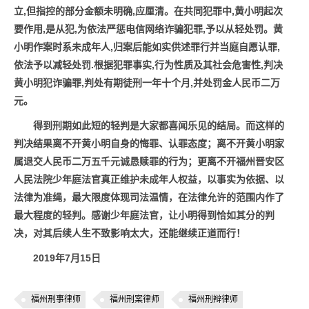
立,但指控的部分金额未明确,应厘清。在共同犯罪中,
黄小明
起次
要作用,是从犯,为依法严惩电信网络诈骗犯罪,予以从轻处罚。
黄
小明
作案时系未成年人,归案后能如实供述罪行并当庭自愿认罪,
依法予以减轻处罚.根据犯罪事实,行为性质及其社会危害性,判决
黄小明
犯诈骗罪,判处有期徒刑一年十个月,并处罚金人民币二万
元。
得到刑期如此短的轻判是大家都喜闻乐见的结局。而
这样的
判决结果
离不开黄小明自身的悔罪
、认罪
态度；离不开黄小明家
属退交人民币二万五千元诚恳赎罪的行为；
更
离不开
福州晋安区
人民法院少年庭法官真正维护未成年人权益，以事实为依据、以
法律为准绳
，
最大限度
体现
司法温情，在法律允许的范围内作了
最大程度的轻判
。
感谢少年庭法官，让小明得到恰如其分的判
决，对其后续人生不致影响太大，还能继续正道而行！
2019年7月15日
福州刑事律师
福州刑案律师
福州刑辩律师