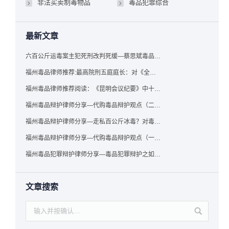
非法买卖制毒物品
毒品犯罪综合
最新文章
六百公斤运毒案主犯死刑改判死缓—蔡思斌毒品犯罪辩护成功案例
福州毒品律师推荐:最高院刑五庭庭长：对《全国法院毒品案件审判工作会议纪要》的理解与适用
福州毒品律师推荐阅读：《昆明会议纪要》中十个“意想不到”的规定
福州毒品辩护律师分享—代购毒品辩护观点（二）——“牟利”之辩
福州毒品辩护律师分享—走私百公斤冰毒？对毒品缺失型走私毒品罪案件，该如何有效辩护
福州毒品辩护律师分享—代购毒品辩护观点（一）——“真假”之辩
福州毒品犯罪辩护律师分享—毒品犯罪辩护之如何提炼言辞证据
文章搜索