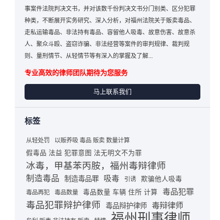
事案件法院判决文书，并对该数千份判决文书分门别类、区分犯罪
种类，不断展开实务研究、深入分析，对福州法院关于贩卖毒品、
走私运输毒品、非法持有毒品、容留他人吸毒、故意伤害、故意杀
人、聚众斗殴、盗窃诈骗、非法经营等案件的审判规律、裁判规
则、量刑情节、从轻情节等有深入的掌握及了解...
专业高效的律师团队期待为您服务
马上联系我们
标签
从轻处罚
以贩养吸 毒品 贩卖 数量计算
假毒品 法益 犯罪意图 法无明文不为罪
冰毒，甲基苯丙胺，福州毒辩律师
制造毒品
吸毒
制造毒品罪
欺骗他人吸毒
引诱
毒品犯罪
毒品数量 车辆 住所 计算
毒品再犯
毒品数量
毒品犯罪辩护律师
毒辩律师
毒品辩护律师
福州刑事律师