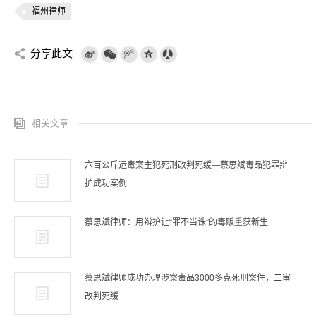
福州律师
分享此文
相关文章
六百公斤运毒案主犯死刑改判死缓—蔡思斌毒品犯罪辩
护成功案例
蔡思斌律师：用辩护让“罪不当诛”的毒贩重获新生
蔡思斌律师成功办理涉案毒品3000多克死刑案件，二审
改判死缓