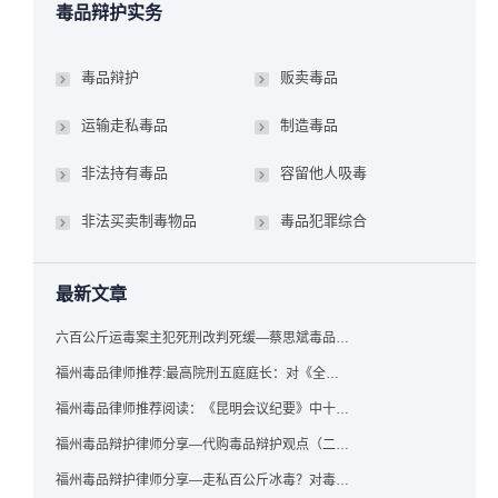
毒品辩护实务
毒品辩护
贩卖毒品
运输走私毒品
制造毒品
非法持有毒品
容留他人吸毒
非法买卖制毒物品
毒品犯罪综合
最新文章
六百公斤运毒案主犯死刑改判死缓—蔡思斌毒品犯罪辩护成功案例
福州毒品律师推荐:最高院刑五庭庭长：对《全国法院毒品案件审判工作会议纪要》的理解与适用
福州毒品律师推荐阅读：《昆明会议纪要》中十个“意想不到”的规定
福州毒品辩护律师分享—代购毒品辩护观点（二）——“牟利”之辩
福州毒品辩护律师分享—走私百公斤冰毒？对毒品缺失型走私毒品罪案件，该如何有效辩护