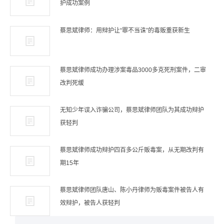
护成功案例
蔡思斌律师：用辩护让“罪不当诛”的毒贩重获新生
蔡思斌律师成功办理涉案毒品3000多克死刑案件，二审
改判死缓
无知少年误入诈骗公司，蔡思斌律师团队为其成功辩护
获轻判
蔡思斌律师成功辩护四百多公斤贩毒案，从无期改判有
期15年
蔡思斌律师团队唐山、陈小丹律师为贩毒案件被告人有
效辩护，被告人获轻判