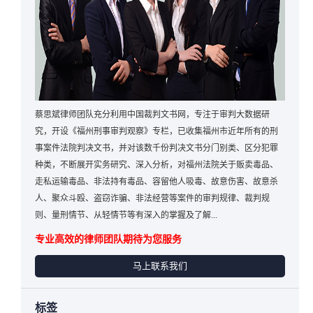
蔡思斌律师团队充分利用中国裁判文书网，专注于审判大数据研
究，开设《福州刑事审判观察》专栏，已收集福州市近年所有的刑
事案件法院判决文书，并对该数千份判决文书分门别类、区分犯罪
种类，不断展开实务研究、深入分析，对福州法院关于贩卖毒品、
走私运输毒品、非法持有毒品、容留他人吸毒、故意伤害、故意杀
人、聚众斗殴、盗窃诈骗、非法经营等案件的审判规律、裁判规
则、量刑情节、从轻情节等有深入的掌握及了解...
专业高效的律师团队期待为您服务
马上联系我们
标签