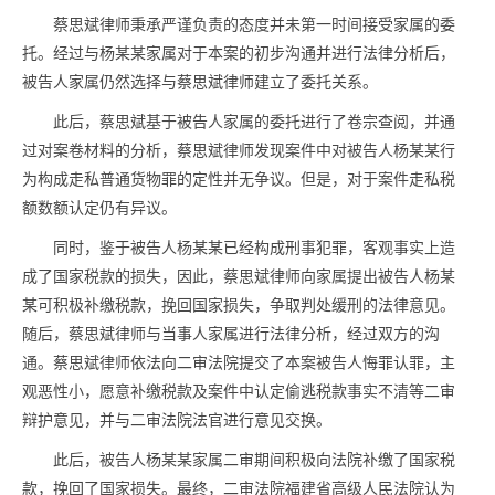
蔡思斌律师秉承严谨负责的态度并未第一时间接受家属的委
托。经过与杨某某家属对于本案的初步沟通并进行法律分析后，
被告人家属仍然选择与蔡思斌律师建立了委托关系。
此后，蔡思斌基于被告人家属的委托进行了卷宗查阅，并通
过对案卷材料的分析，蔡思斌律师发现案件中对被告人杨某某行
为构成走私普通货物罪的定性并无争议。但是，对于案件走私税
额数额认定仍有异议。
同时，鉴于被告人杨某某已经构成刑事犯罪，客观事实上造
成了国家税款的损失，因此，蔡思斌律师向家属提出被告人杨某
某可积极补缴税款，挽回国家损失，争取判处缓刑的法律意见。
随后，蔡思斌律师与当事人家属进行法律分析，经过双方的沟
通。蔡思斌律师依法向二审法院提交了本案被告人悔罪认罪，主
观恶性小，愿意补缴税款及案件中认定偷逃税款事实不清等二审
辩护意见，并与二审法院法官进行意见交换。
此后，被告人杨某某家属二审期间积极向法院补缴了国家税
款，挽回了国家损失。最终，二审法院福建省高级人民法院认为