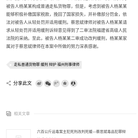
被告人杨某某构成普通走私货物罪，但是，考虑到被告人杨某某
能够积极补缴国家税款，挽回了国家损失，并补缴部分罚金，依
法对被告人从轻处罚并适用缓刑。蔡思斌律师对被告人杨某某请
求从轻处罚并适用缓刑诉辩意见得到了二审法院福建省高级人民
法院的采纳。至此，被告人杨某某二审成功改判缓刑，杨某某家
属对于蔡思斌律师在本案中所做的努力深表感谢。
走私普通货物罪 缓刑 辩护 福州刑事律师
分享此文
相关文章
六百公斤运毒案主犯死刑改判死缓—蔡思斌毒品犯罪辩