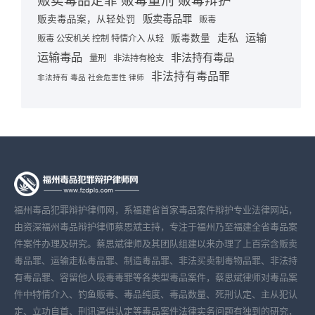
贩卖毒品定罪 贩毒量刑 贩毒辩护
贩卖毒品罪
贩卖毒品案，从轻处罚
贩毒
走私
运输
贩毒数量
贩毒 公安机关 控制 特情介入 从轻
运输毒品
非法持有毒品
量刑
非法持有枪支
非法持有毒品罪
非法持有 毒品 社会危害性 律师
福州毒品犯罪辩护律师网，系福建省首家毒品案件辩护专业法律网站，
由资深福州毒品辩护律师蔡思斌主持，专注于福州乃至福建全省毒品案
件案件办理及研究。蔡思斌律师及其团队组建以来办理了上百宗含贩卖
毒品罪、运输走私毒品罪、制造毒品罪、非法买卖制毒物品罪、非法持
有毒品罪、容留他人吸毒毒罪等各类型毒品案件，蔡思斌律师对毒品案
件中特情介入、钓鱼贩毒、毒品纯度、毒品数量、死刑认定、主从犯认
定、立功自首、刑讯逼供认定等毒品案件法律实务问题有独到的研究，