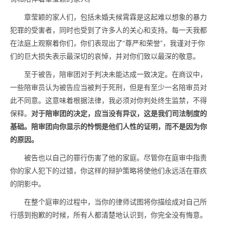
章莹颖的家人们，包括未婚夫候霄霖是这起难以想象的暴力
犯罪的受害者，同时也受到了许多人的关心和支持。每一天我都
在法庭上观察着你们，你们表现出了“尊严和荣誉”，我谨对于你
们的巨大损失表示最深切的哀悼，并对你们致以最深的敬意。
至于被告，陪审团对于判决未能达成一致决定。在商议中，
一些陪审员认为被告应当被判于死刑，但是有至少一名陪审员对
此不同意。这意味着根据法律，我必须对你判处终生监禁，不得
保释。
对于陪审团的决定，应当没有异议，这是我们司法制度的
基础。
陪审团向你显示的怜悯是他们人性的证明，而不是因为你
的原因。
被告也以自己的罪行伤害了他的家庭。尽管你在庭审中指责
你的家人犯下的过错，你这样的辩护策略将使他们永远活在罪疚
的阴影中。
在整个庭审的过程中，当你的律师试图将你描绘成对自己所
行感到抱歉的时候，所有人都清楚地认识到，你完全没有悔意。