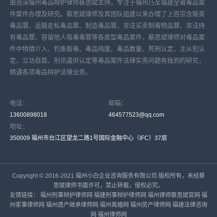
由资深福州毒品辩护律师蔡思斌主持，专注于福州乃至福建全省毒品案
件案件办理及研究。蔡思斌律师及其团队组建以来办理了上百宗含贩卖
毒品罪、运输走私毒品罪、制造毒品罪、非法买卖制毒物品罪、非法持
有毒品罪、容留他人吸毒毒罪等各类型毒品案件，蔡思斌律师对毒品案
件中特情介入、钓鱼贩毒、毒品纯度、毒品数量、死刑认定、主从犯认
定、立功自首、刑讯逼供认定等毒品案件法律实务问题有独到的研究，
精通各项毒品辩护法律业务。
电话：
邮箱：
13600898018
464577523@qq.com
地址：
350009 福州市台江区望龙二路1号国际金融中心（IFC）37层
Copyright © 2016-2021 福州小白企业咨询服务有限公司 版权所有，未经蔡
思斌律师书面许可，禁止转载，侵权必究。
友情链接：
福州刑事辩护律师网
福建刑事辩护律师网
福州律师蔡思斌官网
福
州家事律师网
福州遗产继承律师网
福州离婚网
福州房产律师网
福建法律咨询
网
福州律师网