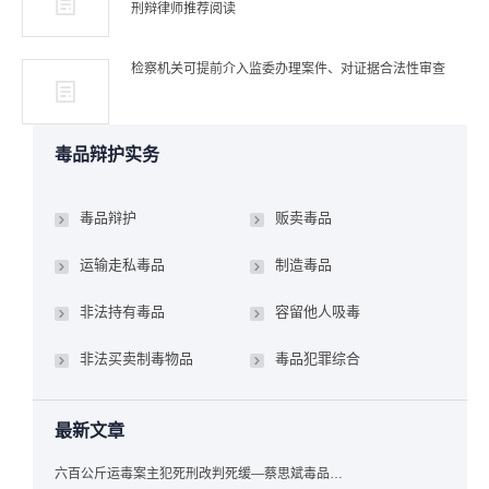
刑辩律师推荐阅读
检察机关可提前介入监委办理案件、对证据合法性审查
毒品辩护实务
毒品辩护
贩卖毒品
运输走私毒品
制造毒品
非法持有毒品
容留他人吸毒
非法买卖制毒物品
毒品犯罪综合
最新文章
六百公斤运毒案主犯死刑改判死缓—蔡思斌毒品犯罪辩护成功案例