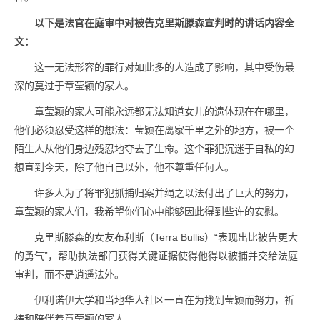
以下是法官在庭审中对被告克里斯滕森宣判时的讲话内容全
文：
这一无法形容的罪行对如此多的人造成了影响，其中受伤最
深的莫过于章莹颖的家人。
章莹颖的家人可能永远都无法知道女儿的遗体现在在哪里，
他们必须忍受这样的想法：莹颖在离家千里之外的地方，被一个
陌生人从他们身边残忍地夺去了生命。这个罪犯沉迷于自私的幻
想直到今天，除了他自己以外，他不尊重任何人。
许多人为了将罪犯抓捕归案并绳之以法付出了巨大的努力，
章莹颖的家人们，我希望你们心中能够因此得到些许的安慰。
克里斯滕森的女友布利斯（Terra Bullis）“表现出比被告更大
的勇气”，帮助执法部门获得关键证据使得他得以被捕并交给法庭
审判，而不是逍遥法外。
伊利诺伊大学和当地华人社区一直在为找到莹颖而努力，祈
祷和陪伴着章莹颖的家人。