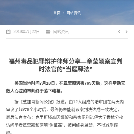
您的位置：
首页
网站资讯
2019年7月22日
网站资讯
福州毒品犯罪辩护律师分享—章莹颖案宣判
时法官的“当庭释法”
美国当地时间7月18日，在章莹颖遇害769天后，这样牵动无
数人心弦的审判终于落下帷幕。
据《芝加哥新闻公报》报道，由12人组成的陪审团在两天内
审议了超过8个小时后，最终仍未能就该案判决达成一致决定，
最后法官宣布：克里斯滕森因绑架和杀害伊利诺伊大学香槟分校
访问学者章莹颖和两项“伪证罪”，被判终身监禁，不得减刑假
释。