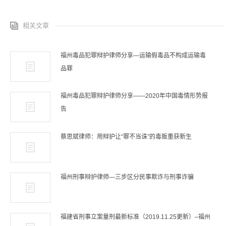
相关文章
福州毒品犯罪辩护律师分享—运输假毒品不构成运输毒
品罪
福州毒品犯罪辩护律师分享——2020年中国毒情形势报
告
蔡思斌律师：用辩护让“罪不当诛”的毒贩重获新生
福州刑事辩护律师—三步区分民事欺诈与刑事诈骗
福建省刑事立案量刑最新标准（2019.11.25更新）–福州