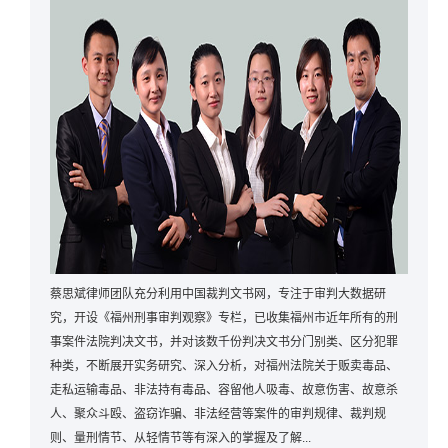
蔡思斌律师团队充分利用中国裁判文书网，专注于审判大数据研
究，开设《福州刑事审判观察》专栏，已收集福州市近年所有的刑
事案件法院判决文书，并对该数千份判决文书分门别类、区分犯罪
种类，不断展开实务研究、深入分析，对福州法院关于贩卖毒品、
走私运输毒品、非法持有毒品、容留他人吸毒、故意伤害、故意杀
人、聚众斗殴、盗窃诈骗、非法经营等案件的审判规律、裁判规
则、量刑情节、从轻情节等有深入的掌握及了解...