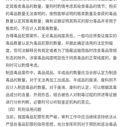
定其贩卖毒品的数量，量刑时酌情考虑其吸食毒品的情节；购买
的毒品数量无法查明的，按照能够证明的贩卖数量及查获的毒品
数量认定其贩毒数量；确有证据证明其购买的部分毒品并非用于
贩卖的，不应计入其贩毒数量。
办理毒品犯罪案件，无论毒品纯度高低，一般均应将查证属实的
毒品数量认定为毒品犯罪的数量，并据此确定适用的法定刑幅
度，但司法解释另有规定或者为了隐蔽运输而临时改变毒品常规
形态的除外。涉案毒品纯度明显低于同类毒品的正常纯度的，量
刑时可以酌情考虑。
制造毒品案件中，毒品成品、半成品的数量应当全部认定为制造
毒品的数量，对于无法再加工出成品、半成品的废液、废料则不
应计入制造毒品的数量。对于废液、废料的认定，可以根据其毒
品成分的含量、外观形态，结合被告人对制毒过程的供述等证据
进行分析判断，必要时可以听取鉴定机构的意见。
（四）死刑适用问题
当前，我国毒品犯罪形势严峻，审判工作中应当继续坚持依法从
严惩处毒品犯罪的指导思想，充分发挥死刑对于预防和惩治毒品