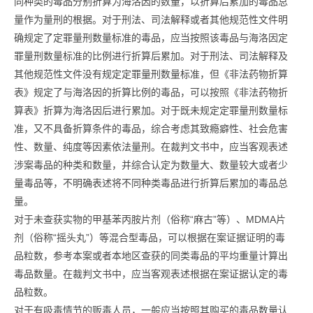
同种类的毒品分别折算为海洛因的数量，以折算后累加的毒品总
量作为量刑的根据。对于刑法、司法解释或者其他规范性文件明
确规定了定罪量刑数量标准的毒品，应当按照该毒品与海洛因定
罪量刑数量标准的比例进行折算后累加。对于刑法、司法解释及
其他规范性文件没有规定定罪量刑数量标准，但《非法药物折算
表》规定了与海洛因的折算比例的毒品，可以按照《非法药物折
算表》折算为海洛因后进行累加。对于既未规定定罪量刑数量标
准，又不具备折算条件的毒品，综合考虑其致瘾癖性、社会危害
性、数量、纯度等因素依法量刑。在裁判文书中，应当客观表述
涉案毒品的种类和数量，并综合认定为数量大、数量较大或者少
量毒品等，不明确表述将不同种类毒品进行折算后累加的毒品总
量。
对于未查获实物的甲基苯丙胺片剂（俗称“麻古”等）、MDMA片
剂（俗称“摇头丸”）等混合型毒品，可以根据在案证据证明的毒
品粒数，参考本案或者本地区查获的同类毒品的平均重量计算出
毒品数量。在裁判文书中，应当客观表述根据在案证据认定的毒
品粒数。
对于有吸毒情节的贩毒人员，一般应当按照其购买的毒品数量认