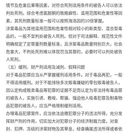
情节及危害后果等因素，对符合死刑适用条件的被告人可以依法
判处死刑。综合考虑氯胺酮的致瘾癖性、滥用范围和危害性等因
素，其死刑数量标准一般可以按照海洛因的10倍掌握。
涉案毒品为其他滥用范围和危害性相对较小的新类型、混合型毒
品的，一般不宜判处被告人死刑。但对于司法解释、规范性文件
明确规定了定罪量刑数量标准，且涉案毒品数量特别巨大，社会
危害大，不判处死刑难以体现罚当其罪的，必要时可以判处被告
人死刑。
（五）缓刑、财产刑适用及减刑、假释问题
对于毒品犯罪应当从严掌握缓刑适用条件。对于毒品再犯，一般
不得适用缓刑。对于不能排除多次贩毒嫌疑的零包贩毒被告人，
因认定构成贩卖毒品等犯罪的证据不足而认定为非法持有毒品罪
的被告人，实施引诱、教唆、欺骗、强迫他人吸毒犯罪及制毒物
品犯罪的被告人，应当严格限制缓刑适用。
办理毒品犯罪案件，应当依法追缴犯罪分子的违法所得，充分发
挥财产刑的作用，切实加大对犯罪分子的经济制裁力度。对查
封、扣押、冻结的涉案财物及其孳息，经查确属违法所得或者依