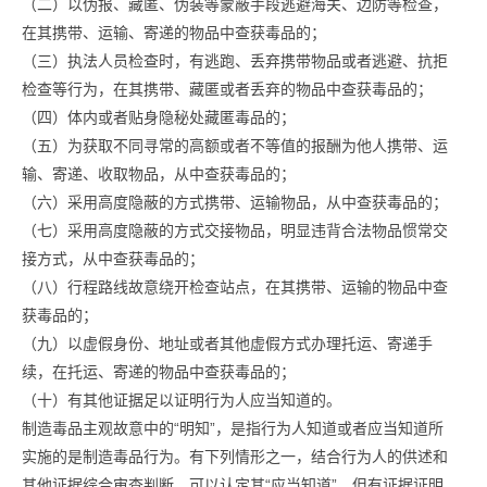
（二）以伪报、藏匿、伪装等蒙蔽手段逃避海关、边防等检查，
在其携带、运输、寄递的物品中查获毒品的；
（三）执法人员检查时，有逃跑、丢弃携带物品或者逃避、抗拒
检查等行为，在其携带、藏匿或者丢弃的物品中查获毒品的；
（四）体内或者贴身隐秘处藏匿毒品的；
（五）为获取不同寻常的高额或者不等值的报酬为他人携带、运
输、寄递、收取物品，从中查获毒品的；
（六）采用高度隐蔽的方式携带、运输物品，从中查获毒品的；
（七）采用高度隐蔽的方式交接物品，明显违背合法物品惯常交
接方式，从中查获毒品的；
（八）行程路线故意绕开检查站点，在其携带、运输的物品中查
获毒品的；
（九）以虚假身份、地址或者其他虚假方式办理托运、寄递手
续，在托运、寄递的物品中查获毒品的；
（十）有其他证据足以证明行为人应当知道的。
制造毒品主观故意中的“明知”，是指行为人知道或者应当知道所
实施的是制造毒品行为。有下列情形之一，结合行为人的供述和
其他证据综合审查判断，可以认定其“应当知道”，但有证据证明