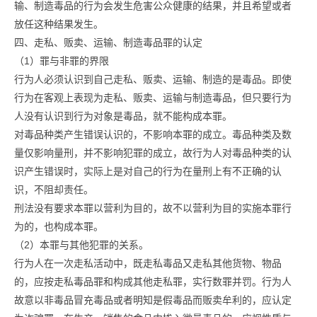
输、制造毒品的行为会发生危害公众健康的结果，并且希望或者
放任这种结果发生。
四、走私、贩卖、运输、制造毒品罪的认定
（1）罪与非罪的界限
行为人必须认识到自己走私、贩卖、运输、制造的是毒品。即使
行为在客观上表现为走私、贩卖、运输与制造毒品，但只要行为
人没有认识到行为对象是毒品，就不能构成本罪。
对毒品种类产生错误认识的，不影响本罪的成立。毒品种类及数
量仅影响量刑，并不影响犯罪的成立，故行为人对毒品种类的认
识产生错误时，实际上是对自己的行为在量刑上有不正确的认
识，不阻却责任。
刑法没有要求本罪以营利为目的，故不以营利为目的实施本罪行
为的，也构成本罪。
（2）本罪与其他犯罪的关系。
行为人在一次走私活动中，既走私毒品又走私其他货物、物品
的，应按走私毒品罪和构成其他走私罪，实行数罪并罚。行为人
故意以非毒品冒充毒品或者明知是假毒品而贩卖牟利的，应认定