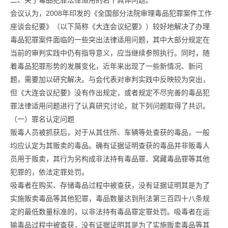
二、关于毒品犯罪法律适用的若干具体问题。
会议认为，2008年印发的《全国部分法院审理毒品犯罪案件工作
座谈会纪要》（以下简称《大连会议纪要》）较好地解决了办理
毒品犯罪案件面临的一些突出法律适用问题，其中大部分规定在
当前的审判实践中仍有指导意义，应当继续参照执行。同时，随
着毒品犯罪形势的发展变化，近年来出现了一些新情况、新问
题，需要加以研究解决。与会代表对审判实践中反映较为突出，
但《大连会议纪要》没有作出规定，或者规定不尽完善的毒品犯
罪法律适用问题进行了认真研究讨论，就下列问题取得了共识。
（一）罪名认定问题
贩毒人员被抓获后，对于从其住所、车辆等处查获的毒品，一般
均应认定为其贩卖的毒品。确有证据证明查获的毒品并非贩毒人
员用于贩卖，其行为另构成非法持有毒品罪、窝藏毒品罪等其他
犯罪的，依法定罪处罚。
吸毒者在购买、存储毒品过程中被查获，没有证据证明其是为了
实施贩卖毒品等其他犯罪，毒品数量达到刑法第三百四十八条规
定的最低数量标准的，以非法持有毒品罪定罪处罚。吸毒者在运
输毒品过程中被查获，没有证据证明其是为了实施贩卖毒品等其