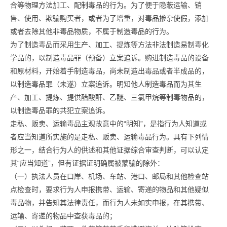
合等物理方法加工、配制毒品的行为。为了便于隐蔽运输、销
售、使用、欺骗购买者，或者为了增重，对毒品掺杂使假，添加
或者去除其他非毒品物质，不属于制造毒品的行为。
为了制造毒品而采用生产、加工、提炼等方法非法制造易制毒化
学品的，以制造毒品罪（预备）立案追诉。购进制造毒品的设备
和原材料，开始着手制造毒品，尚未制造出毒品或者半成品的，
以制造毒品罪（未遂）立案追诉。明知他人制造毒品而为其生
产、加工、提炼、提供醋酸酐、乙醚、三氯甲烷等制毒物品的，
以制造毒品罪的共犯立案追诉。
走私、贩卖、运输毒品主观故意中的“明知”，是指行为人知道或
者应当知道所实施的是走私、贩卖、运输毒品行为。具有下列情
形之一，结合行为人的供述和其他证据综合审查判断，可以认定
其“应当知道”，但有证据证明确属被蒙骗的除外：
（一）执法人员在口岸、机场、车站、港口、邮局和其他检查站
点检查时，要求行为人申报携带、运输、寄递的物品和其他疑似
毒品物，并告知其法律责任，而行为人未如实申报，在其携带、
运输、寄递的物品中查获毒品的；