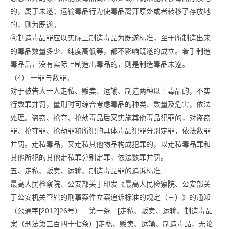
的，属于未遂；运输毒品行为使毒品离开原处或者转移了存放地
的，则为既遂。
④制造毒品罪应以实际上制造毒品为既遂标准，至于所制造出来
的毒品数量多少、纯度高低等，都不影响既遂的成立。着手制造
毒品后，没有实际上制造出毒品的，则是制造毒品未遂。
（4） 一罪与数罪。
对于被告人一人走私、贩卖、运输、制造两种以上毒品的，不实
行数罪并罚，量刑时可综合考虑毒品的种类、数量及危害，依法
处理。盗窃、抢夺、抢劫毒品后又实施其他毒品犯罪的，对盗窃
罪、抢夺罪、抢劫罪和所犯的具体毒品犯罪分别定罪，依法数罪
并罚。走私毒品，又走私其他物品构成犯罪的，以走私毒品罪和
其他所犯的其他走私罪分别定罪，依法数罪并罚。
五、走私、贩卖、运输、制造毒品罪的追诉标准
最高人民检察院、公安部关于印发《最高人民检察院、公安部关
于公安机关管辖的刑事案件立案追诉标准的规定（三）》的通知
（公通字[2012]26号） 第一条 [走私、贩卖、运输、制造毒品
案（刑法第三百四十七条）]走私、贩卖、运输、制造毒品，无论