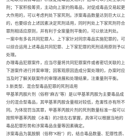
刑；下家积极筹资，主动向上家约购毒品，对促成毒品交易起更
大作用的，可以考虑判处下家死刑。涉案毒品数量达到巨大以上
的，也要综合上述因素决定死刑适用，同时判处上下家死刑符合
罪刑相适应原则，并有利于全案量刑平衡的，可以依法判处。
一案中有多名共同犯罪人、上下家针对同宗毒品实施犯罪的，可
以综合运用上述毒品共同犯罪、上下家犯罪的死刑适用原则予以
处理。
办理毒品犯罪案件，应当尽量将共同犯罪案件或者密切关联的上
下游案件进行并案审理；因客观原因造成分案处理的，办案时应
当及时了解关联案件的审理进展和处理结果，注重量刑平衡。
3.新类型、混合型毒品犯罪的死刑适用
甲基苯丙胺片剂（俗称“麻古”等）是以甲基苯丙胺为主要毒品成
分的混合型毒品，其甲基苯丙胺含量相对较低，危害性亦有所不
同。为体现罚当其罪，甲基苯丙胺片剂的死刑数量标准一般可以
按照甲基苯丙胺（冰毒）的2倍左右掌握，具体可以根据当地的
毒品犯罪形势和涉案毒品含量等因素确定。
涉案毒品为氯胺酮（俗称“K粉”）的，结合毒品数量、犯罪性质、