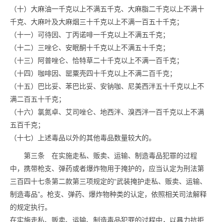
（十）大麻油一千克以上不满五千克、大麻脂二千克以上不满十
千克、大麻叶及大麻烟三十千克以上不满一百五十千克；
（十一）可待因、丁丙诺啡一千克以上不满五千克；
（十二）三唑仑、安眠酮十千克以上不满五十千克；
（十三）阿普唑仑、恰特草二十千克以上不满一百千克；
（十四）咖啡因、罂粟壳四十千克以上不满二百千克；
（十五）巴比妥、苯巴比妥、安钠咖、尼美西泮五十千克以上不
满二百五十千克；
（十六）氯氮卓、艾司唑仑、地西泮、溴西泮一百千克以上不满
五百千克；
（十七）上述毒品以外的其他毒品数量较大的。
第三条 在实施走私、贩卖、运输、制造毒品犯罪的过程
中，携带枪支、弹药或者爆炸物用于掩护的，应当认定为刑法第
三百四十七条第二款第三项规定的“武装掩护走私、贩卖、运输、
制造毒品”。枪支、弹药、爆炸物种类的认定，依照相关司法解释
的规定执行。
在实施走私、贩卖、运输、制造毒品犯罪的过程中，以暴力抗拒