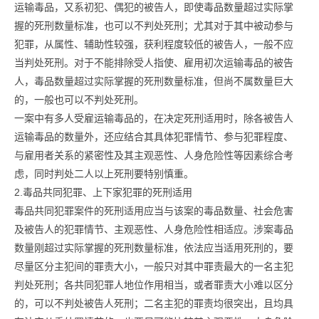
运输毒品，又系初犯、偶犯的被告人，即使毒品数量超过实际掌
握的死刑数量标准，也可以不判处死刑；尤其对于其中被动参与
犯罪，从属性、辅助性较强，获利程度较低的被告人，一般不应
当判处死刑。对于不能排除受人指使、雇用初次运输毒品的被告
人，毒品数量超过实际掌握的死刑数量标准，但尚不属数量巨大
的，一般也可以不判处死刑。
一案中有多人受雇运输毒品的，在决定死刑适用时，除各被告人
运输毒品的数量外，还应结合其具体犯罪情节、参与犯罪程度、
与雇用者关系的紧密性及其主观恶性、人身危险性等因素综合考
虑，同时判处二人以上死刑要特别慎重。
2.毒品共同犯罪、上下家犯罪的死刑适用
毒品共同犯罪案件的死刑适用应当与该案的毒品数量、社会危害
及被告人的犯罪情节、主观恶性、人身危险性相适应。涉案毒品
数量刚超过实际掌握的死刑数量标准，依法应当适用死刑的，要
尽量区分主犯间的罪责大小，一般只对其中罪责最大的一名主犯
判处死刑；各共同犯罪人地位作用相当，或者罪责大小难以区分
的，可以不判处被告人死刑；二名主犯的罪责均很突出，且均具