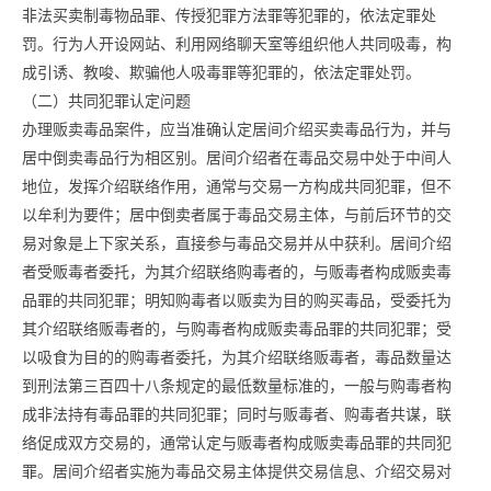
非法买卖制毒物品罪、传授犯罪方法罪等犯罪的，依法定罪处
罚。行为人开设网站、利用网络聊天室等组织他人共同吸毒，构
成引诱、教唆、欺骗他人吸毒罪等犯罪的，依法定罪处罚。
（二）共同犯罪认定问题
办理贩卖毒品案件，应当准确认定居间介绍买卖毒品行为，并与
居中倒卖毒品行为相区别。居间介绍者在毒品交易中处于中间人
地位，发挥介绍联络作用，通常与交易一方构成共同犯罪，但不
以牟利为要件；居中倒卖者属于毒品交易主体，与前后环节的交
易对象是上下家关系，直接参与毒品交易并从中获利。居间介绍
者受贩毒者委托，为其介绍联络购毒者的，与贩毒者构成贩卖毒
品罪的共同犯罪；明知购毒者以贩卖为目的购买毒品，受委托为
其介绍联络贩毒者的，与购毒者构成贩卖毒品罪的共同犯罪；受
以吸食为目的的购毒者委托，为其介绍联络贩毒者，毒品数量达
到刑法第三百四十八条规定的最低数量标准的，一般与购毒者构
成非法持有毒品罪的共同犯罪；同时与贩毒者、购毒者共谋，联
络促成双方交易的，通常认定与贩毒者构成贩卖毒品罪的共同犯
罪。居间介绍者实施为毒品交易主体提供交易信息、介绍交易对