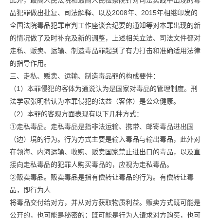
此外，最高人民法院和最高人民检察院针对司法实践中出现的毒
品犯罪做出批复、司法解释、以及2008年、2015年相继印发的
全国法院毒品犯罪审判工作座谈会纪要的通知等对本罪出现的新
的情况做了及时补充及新的调整，上述相关立法、司法文件都对
走私、贩卖、运输、制造毒品罪起到了有力打击和准确适用法律
的指导作用。
三、走私、贩卖、运输、制造毒品罪的构成要件：
（1）本罪侵犯的客体为通说认为是国家对毒品的管理制度。刑
法学家张明楷认为本罪侵犯的法益（客体）是公众健康。
（2）本罪的客观方面表现有以下几种方式：
①走私毒品。走私毒品是指非法运输、携带、邮寄毒品进出国
（边）境的行为。行为方式主要是输入毒品与输出毒品，此外对
在领海、内海运输、收购、贩卖国家禁止进出口的毒品，以及直
接向走私毒品的犯罪人购买毒品的，应视为走私毒品。
②贩卖毒品。贩卖毒品是指有偿转让毒品的行为。有偿转让毒
品，即行为人
将毒品交付给对方，并从对方获取物质利益。贩卖方式既可能是
公开的，也可能是秘密的；既可能是行为人请求对方购买，也可