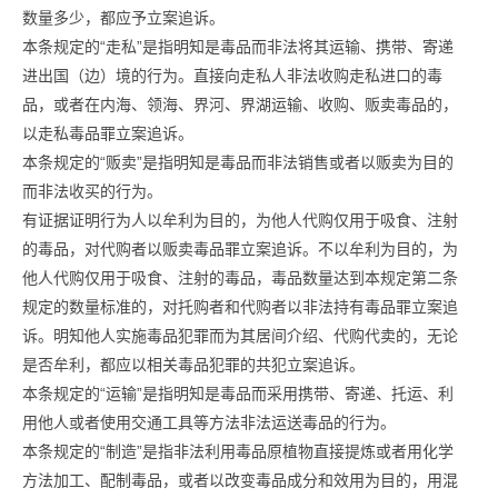
数量多少，都应予立案追诉。
本条规定的“走私”是指明知是毒品而非法将其运输、携带、寄递
进出国（边）境的行为。直接向走私人非法收购走私进口的毒
品，或者在内海、领海、界河、界湖运输、收购、贩卖毒品的，
以走私毒品罪立案追诉。
本条规定的“贩卖”是指明知是毒品而非法销售或者以贩卖为目的
而非法收买的行为。
有证据证明行为人以牟利为目的，为他人代购仅用于吸食、注射
的毒品，对代购者以贩卖毒品罪立案追诉。不以牟利为目的，为
他人代购仅用于吸食、注射的毒品，毒品数量达到本规定第二条
规定的数量标准的，对托购者和代购者以非法持有毒品罪立案追
诉。明知他人实施毒品犯罪而为其居间介绍、代购代卖的，无论
是否牟利，都应以相关毒品犯罪的共犯立案追诉。
本条规定的“运输”是指明知是毒品而采用携带、寄递、托运、利
用他人或者使用交通工具等方法非法运送毒品的行为。
本条规定的“制造”是指非法利用毒品原植物直接提炼或者用化学
方法加工、配制毒品，或者以改变毒品成分和效用为目的，用混