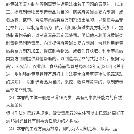
麻黄碱类复方制剂等刑事案件适用法律若干问题的意见》，以加
工、提炼制毒物品制造毒品为目的，购买麻黄碱类复方制剂，或
者运输、携带、寄递麻黄碱类复方制剂进出境的，以制造毒品罪
定罪处罚。以制造毒品为目的，利用麻黄碱类复方制剂加工、提
炼制毒物品的，以制造毒品罪定罪处罚。明知他人利用麻黄碱类
制毒物品制造毒品，向其提供麻黄碱类复方制剂，为其利用麻黄
碱类复方制剂加工、提炼制毒物品，或者为其获取、利用麻黄碱
类复方制剂提供其他帮助的，以制造毒品罪的共犯论处。根据“两
高”、公安部、农业部、食品药品监管总局2013年5月21日《关于
进一步加强麻黄草管理严厉打击非法买卖麻黄草等违法犯罪活动
的通知》，以制造毒品为目的，采挖、收购麻黄草的，以制造毒
品罪定罪处罚。
（3）本罪的主体一般是已满16周岁且具有刑事责任能力的自然
人和单位。
但《刑法》第17条规定，贩卖毒品罪的主体可以由已满14周岁不
满16周岁且具有刑事责任能力的人构成。
（4）本罪的主观方面为故意，即行为人明知走私、贩卖、运