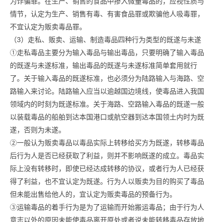
为诈骗罪。在生产、销售的食品中掺入微量毒品的，应视性质与
情节，认定为生产、销售有毒、有害食品罪或欺骗他人吸毒罪，
不宜认定为贩卖毒品罪。
（3）走私、贩卖、运输、制造毒品四种行为类型的既遂与未遂
①走私毒品主要分为输入毒品与输出毒品，只要明确了输入毒品
的既遂与未遂标准，输出毒品的既遂与未遂标准简单套用就行
了。关于输入毒品的既遂标准，也必须分为陆路输入与海路、空
路输入来讨论。陆路输入应当以逾越国边境线，使毒品进入我国
领域内的时刻为既遂标准。关于海路、空路输入毒品的既遂一般
以装载毒品的船舶到达本国港口或航空器到达本国领土内时为既
遂，否则为未遂。
②一般认为贩卖毒品以毒品实际上转移给买方为既遂，转移毒品
后行为人是否已经获取了利益，则并不影响既遂的成立。毒品实
际上没有转移时，即使已经达成转移的协议，或者行为人已经获
得了利益，也不宜认定为既遂。行为人以贩卖为目的购买了毒品
但未能出售给他人的，宜认定为贩卖毒品的预备行为。
③运输毒品的着手行为是为了运输而开始搬运毒品；由于行为人
意志以外的原因未能使毒品离开原处或者说未能转移毒品存放地