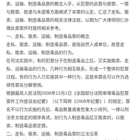
卖、运输、制造毒品罪的概念入手，从犯罪的此罪与彼罪、一罪
与数罪、既遂与未遂等方面阐述了本罪的认定，汇总了走私、贩
卖、运输、制造毒品罪的相关法律法规，以期为广大律师同仁办
理此类案件时提供相关参考。
一、走私、贩卖、运输、制造毒品罪的概念
走私、贩卖、运输、制造毒品罪，是指自然人或单位，故意走
私、贩卖、运输、制造毒品的行为。
在司法实践中，有的犯罪分子在制造毒品之后，又实施贩卖、走
私、运输毒品的行为，几种行为相互联系，形成一个整体的犯罪
过程。有的行为人只实施其中一种行为，这是本罪名可以作为选
择性罪名分解使用。
根据最高人民法院2008年12月1日《全国部分法院审理毒品犯罪
案件工作座谈会纪要》（以下简称《2008年纪要》）的规定，罪
名不以行为实施的先后、毒品数量或者危害大小排列，一律以刑
法条文规定的顺序表述。如行为人制造毒品后又贩卖的，以贩
卖、制造毒品罪定罪。
二、走私、贩卖、运输、制造毒品罪的立法沿革