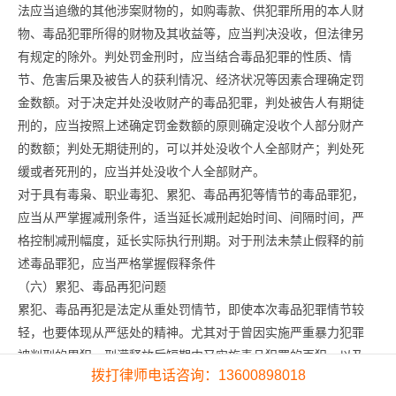
法应当追缴的其他涉案财物的，如购毒款、供犯罪所用的本人财
物、毒品犯罪所得的财物及其收益等，应当判决没收，但法律另
有规定的除外。判处罚金刑时，应当结合毒品犯罪的性质、情
节、危害后果及被告人的获利情况、经济状况等因素合理确定罚
金数额。对于决定并处没收财产的毒品犯罪，判处被告人有期徒
刑的，应当按照上述确定罚金数额的原则确定没收个人部分财产
的数额；判处无期徒刑的，可以并处没收个人全部财产；判处死
缓或者死刑的，应当并处没收个人全部财产。
对于具有毒枭、职业毒犯、累犯、毒品再犯等情节的毒品罪犯，
应当从严掌握减刑条件，适当延长减刑起始时间、间隔时间，严
格控制减刑幅度，延长实际执行刑期。对于刑法未禁止假释的前
述毒品罪犯，应当严格掌握假释条件
（六）累犯、毒品再犯问题
累犯、毒品再犯是法定从重处罚情节，即使本次毒品犯罪情节较
轻，也要体现从严惩处的精神。尤其对于曾因实施严重暴力犯罪
被判刑的累犯、刑满释放后短期内又实施毒品犯罪的再犯，以及
拨打律师电话咨询：13600898018
在缓刑、假释、暂予监外执行期间又实施毒品犯罪的再犯，应当