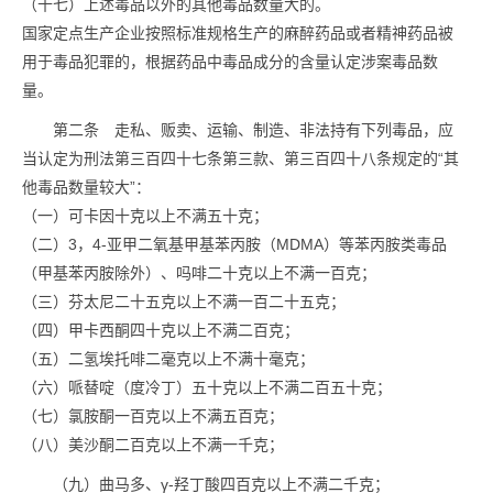
（十七）上述毒品以外的其他毒品数量大的。
国家定点生产企业按照标准规格生产的麻醉药品或者精神药品被
用于毒品犯罪的，根据药品中毒品成分的含量认定涉案毒品数
量。
第二条 走私、贩卖、运输、制造、非法持有下列毒品，应
当认定为刑法第三百四十七条第三款、第三百四十八条规定的“其
他毒品数量较大”：
（一）可卡因十克以上不满五十克；
（二）3，4-亚甲二氧基甲基苯丙胺（MDMA）等苯丙胺类毒品
（甲基苯丙胺除外）、吗啡二十克以上不满一百克；
（三）芬太尼二十五克以上不满一百二十五克；
（四）甲卡西酮四十克以上不满二百克；
（五）二氢埃托啡二毫克以上不满十毫克；
（六）哌替啶（度冷丁）五十克以上不满二百五十克；
（七）氯胺酮一百克以上不满五百克；
（八）美沙酮二百克以上不满一千克；
（九）曲马多、γ-羟丁酸四百克以上不满二千克；