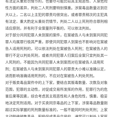
有法定从重处罚情节的，也要尽可能比较其主观恶性、人身危险
性方面的差异，判处二人死刑要特别慎重。涉案毒品数量达到巨
大以上，二名以上主犯的罪责均很突出，或者罪责稍次的主犯具
有法定、重大酌定从重处罚情节，判处二人以上死刑符合罪刑相
适应原则，并有利于全案量刑平衡的，可以依法判处。
对于部分共同犯罪人未到案的案件，在案被告人与未到案共同犯
罪人均属罪行极其严重，即使共同犯罪人到案也不影响对在案被
告人适用死刑的，可以依法判处在案被告人死刑；在案被告人的
罪行不足以判处死刑，或者共同犯罪人归案后全案只宜判处其一
人死刑的，不能因为共同犯罪人未到案而对在案被告人适用死
刑；在案被告人与未到案共同犯罪人的罪责大小难以准确认定，
进而影响准确适用死刑的，不应对在案被告人判处死刑。
对于贩卖毒品案件中的上下家，要结合其贩毒数量、次数及对象
范围，犯罪的主动性，对促成交易所发挥的作用，犯罪行为的危
害后果等因素，综合考虑其主观恶性和人身危险性，慎重、稳妥
地决定死刑适用。对于买卖同宗毒品的上下家，涉案毒品数量刚
超过实际掌握的死刑数量标准的，一般不能同时判处死刑；上家
主动联络销售毒品，积极促成毒品交易的，通常可以判处上家死