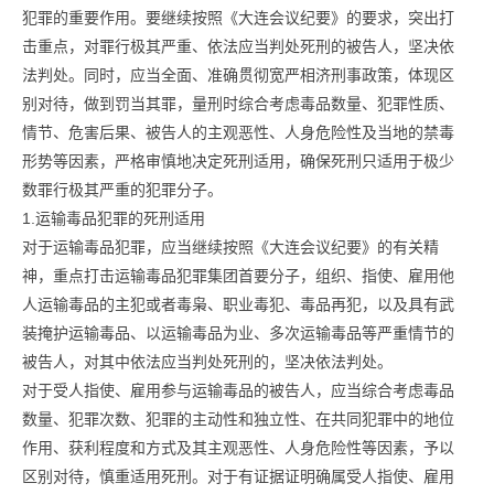
犯罪的重要作用。要继续按照《大连会议纪要》的要求，突出打
击重点，对罪行极其严重、依法应当判处死刑的被告人，坚决依
法判处。同时，应当全面、准确贯彻宽严相济刑事政策，体现区
别对待，做到罚当其罪，量刑时综合考虑毒品数量、犯罪性质、
情节、危害后果、被告人的主观恶性、人身危险性及当地的禁毒
形势等因素，严格审慎地决定死刑适用，确保死刑只适用于极少
数罪行极其严重的犯罪分子。
1.运输毒品犯罪的死刑适用
对于运输毒品犯罪，应当继续按照《大连会议纪要》的有关精
神，重点打击运输毒品犯罪集团首要分子，组织、指使、雇用他
人运输毒品的主犯或者毒枭、职业毒犯、毒品再犯，以及具有武
装掩护运输毒品、以运输毒品为业、多次运输毒品等严重情节的
被告人，对其中依法应当判处死刑的，坚决依法判处。
对于受人指使、雇用参与运输毒品的被告人，应当综合考虑毒品
数量、犯罪次数、犯罪的主动性和独立性、在共同犯罪中的地位
作用、获利程度和方式及其主观恶性、人身危险性等因素，予以
区别对待，慎重适用死刑。对于有证据证明确属受人指使、雇用