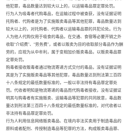
他犯罪，毒品数量达到较大以上的，以运输毒品罪定罪处罚。
行为人为吸毒者代购毒品，在运输过程中被查获，没有证据证明
托购者、代购者是为了实施贩卖毒品等其他犯罪，毒品数量达到
较大以上的，对托购者、代购者以运输毒品罪的共犯论处。行为
人为他人代购仅用于吸食的毒品，在交通、食宿等必要开销之外
收取“介绍费”、“劳务费”，或者以贩卖为目的收取部分毒品作为酬
劳的，应视为从中牟利，属于变相加价贩卖毒品，以贩卖毒品罪
定罪处罚。
购毒者接收贩毒者通过物流寄递方式交付的毒品，没有证据证明
其是为了实施贩卖毒品等其他犯罪，毒品数量达到刑法第三百四
十八条规定的最低数量标准的，一般以非法持有毒品罪定罪处
罚。代收者明知是物流寄递的毒品而代购毒者接收，没有证据证
明其与购毒者有实施贩卖、运输毒品等犯罪的共同故意，毒品数
量达到刑法第三百四十八条规定的最低数量标准的，对代收者以
非法持有毒品罪定罪处罚。
行为人利用信息网络贩卖毒品、在境内非法买卖用于制造毒品的
原料或者配剂、传授制造毒品等犯罪的方法，构成贩卖毒品罪、