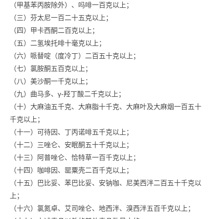
（甲基苯丙胺除外）、吗啡一百克以上；
（三）芬太尼一百二十五克以上；
（四）甲卡西酮二百克以上；
（五）二氢埃托啡十毫克以上；
（六）哌替啶（度冷丁）二百五十克以上；
（七）氯胺酮五百克以上；
（八）美沙酮一千克以上；
（九）曲马多、γ-羟丁酸二千克以上；
（十）大麻油五千克、大麻脂十千克、大麻叶及大麻烟一百五十
千克以上；
（十一）可待因、丁丙诺啡五千克以上；
（十二）三唑仑、安眠酮五十千克以上；
（十三）阿普唑仑、恰特草一百千克以上；
（十四）咖啡因、罂粟壳二百千克以上；
（十五）巴比妥、苯巴比妥、安钠咖、尼美西泮二百五十千克以
上；
（十六）氯氮卓、艾司唑仑、地西泮、溴西泮五百千克以上；