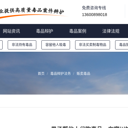
免费咨询专线
13600898018
网站资讯
毒品辩护
毒品案例
法律法规
非法持有毒品
容留他人吸毒
非法买卖制毒物品
毒品
首页
毒品辩护法务
贩卖毒品