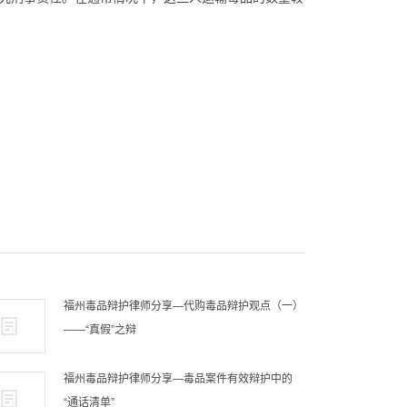
福州毒品辩护律师分享—代购毒品辩护观点（一）
——“真假”之辩
福州毒品辩护律师分享—毒品案件有效辩护中的
“通话清单”