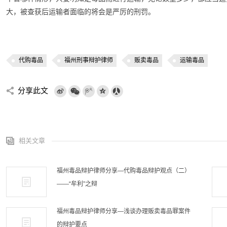
大，被查获后运输者面临的将会是严厉的刑罚。
代购毒品
福州刑事辩护律师
贩卖毒品
运输毒品
分享此文
相关文章
福州毒品辩护律师分享—代购毒品辩护观点（二）
——“牟利”之辩
福州毒品辩护律师分享—浅谈办理贩卖毒品罪案件
的辩护要点