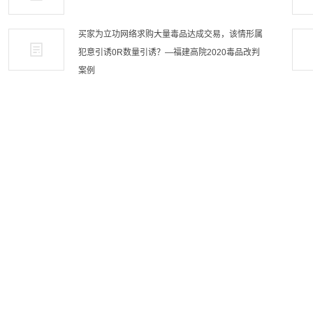
买家为立功网络求购大量毒品达成交易，该情形属
犯意引诱0R数量引诱？—福建高院2020毒品改判
案例