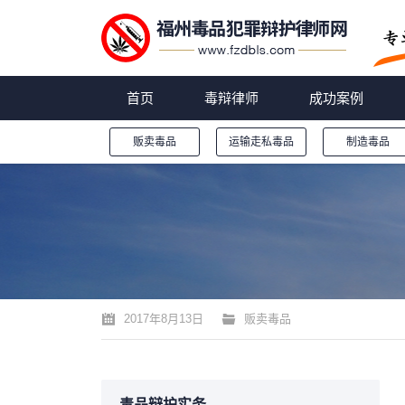
首页
毒辩律师
成功案例
贩卖毒品
运输走私毒品
制造毒品
您的位置：
2017年8月13日
贩卖毒品
毒品辩护实务