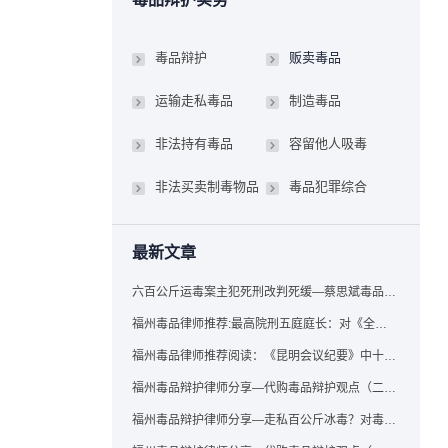
毒品辩护
贩卖毒品
运输走私毒品
制造毒品
非法持有毒品
容留他人吸毒
非法买卖制毒物品
毒品犯罪综合
最新文章
六百公斤运毒案主犯死刑改判死缓—蔡思斌毒品犯罪辩护成功案例
福州毒品律师推荐:最高院刑五庭庭长：对《全国法院毒品案件审判工作会议纪要》的理解与适用
福州毒品律师推荐阅读：《昆明会议纪要》中十个“意想不到”的规定
福州毒品辩护律师分享—代购毒品辩护观点（二）——“牟利”之辩
福州毒品辩护律师分享—走私百公斤冰毒？对毒品缺失型走私毒品罪案件，该如何有效辩护