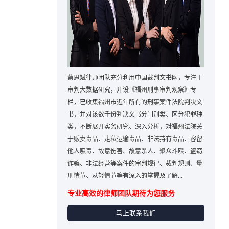
蔡思斌律师团队充分利用中国裁判文书网，专注于
审判大数据研究，开设《福州刑事审判观察》专
栏，已收集福州市近年所有的刑事案件法院判决文
书，并对该数千份判决文书分门别类、区分犯罪种
类，不断展开实务研究、深入分析，对福州法院关
于贩卖毒品、走私运输毒品、非法持有毒品、容留
他人吸毒、故意伤害、故意杀人、聚众斗殴、盗窃
诈骗、非法经营等案件的审判规律、裁判规则、量
刑情节、从轻情节等有深入的掌握及了解...
专业高效的律师团队期待为您服务
马上联系我们