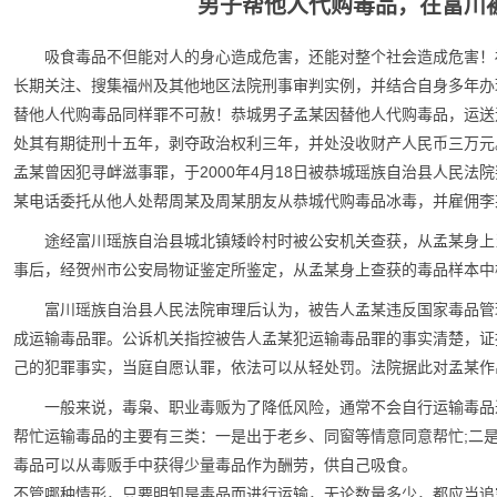
男子帮他人代购毒品，在富川
吸食毒品不但能对人的身心造成危害，还能对整个社会造成危害！
长期关注、搜集福州及其他地区法院刑事审判实例，并结合自身多年办
替他人代购毒品同样罪不可赦！恭城男子孟某因替他人代购毒品，运送
处其有期徒刑十五年，剥夺政治权利三年，并处没收财产人民币三万元
孟某曾因犯寻衅滋事罪，于2000年4月18日被恭城瑶族自治县人民法院
某电话委托从他人处帮周某及周某朋友从恭城代购毒品冰毒，并雇佣李
途经富川瑶族自治县城北镇矮岭村时被公安机关查获，从孟某身上当
事后，经贺州市公安局物证鉴定所鉴定，从孟某身上查获的毒品样本中
富川瑶族自治县人民法院审理后认为，被告人孟某违反国家毒品管理
成运输毒品罪。公诉机关指控被告人孟某犯运输毒品罪的事实清楚，证
己的犯罪事实，当庭自愿认罪，依法可以从轻处罚。法院据此对孟某作
一般来说，毒枭、职业毒贩为了降低风险，通常不会自行运输毒品
帮忙运输毒品的主要有三类：一是出于老乡、同窗等情意同意帮忙;二
毒品可以从毒贩手中获得少量毒品作为酬劳，供自己吸食。
不管哪种情形，只要明知是毒品而进行运输，无论数量多少，都应当追