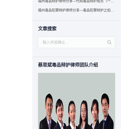
福州毒品辩护律师分享—代购毒品辩护观点（一）——“真假”之辩
福州毒品犯罪辩护律师分享—毒品犯罪辩护之如何提炼言辞证据
文章搜索
蔡思斌毒品辩护律师团队介绍