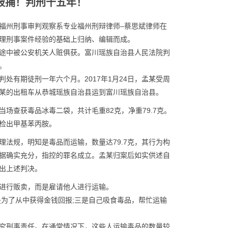
被捕！判刑十五年！
福州刑事审判观察系专业福州刑辩律师–蔡思斌律师在
理刑事案件经验的基础上归纳、编辑而成。
途中被公安机关人赃俱获。富川瑶族自治县人民法院判
。
判处有期徒刑一年六个月。2017年1月24日，孟某受周
某的出租车从恭城瑶族自治县运到富川瑶族自治县。
场查获毒品冰毒二袋，共计毛重82克，净重79.7克。
检出甲基苯丙胺。
法规，明知是毒品而运输，数量达79.7克，其行为构
据确实充分，指控的罪名成立。孟某归案后如实供述自
出上述判决。
进行贩卖，而是雇请他人进行运输。
是为了从中获得金钱回报;三是自己吸食毒品，帮忙运输
究刑事责任。在通常情况下，这些人运输毒品的数量较