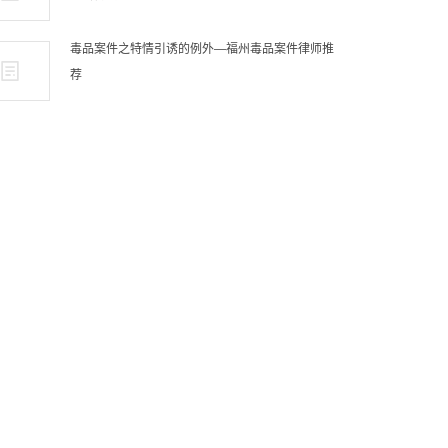
毒品案件之特情引诱的例外—福州毒品案件律师推
荐