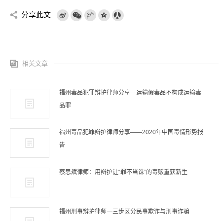
分享此文
相关文章
福州毒品犯罪辩护律师分享—运输假毒品不构成运输毒
品罪
福州毒品犯罪辩护律师分享——2020年中国毒情形势报
告
蔡思斌律师：用辩护让“罪不当诛”的毒贩重获新生
福州刑事辩护律师—三步区分民事欺诈与刑事诈骗