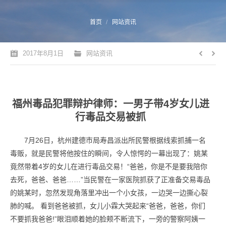
您的位置：
首页
网站资讯
2017年8月1日
网站资讯
福州毒品犯罪辩护律师：一男子带4岁女儿进
行毒品交易被抓
7月26日，杭州建德市局寿昌派出所民警根据线索抓捕一名
毒贩，就是民警将他按住的瞬间，令人惊愕的一幕出现了：姚某
竟然带着4岁的女儿在进行毒品交易！“爸爸，你是不是要我陪你
去死，爸爸、爸爸……”当民警在一家医院抓获了正准备交易毒品
的姚某时，忽然发现角落里冲出一个小女孩，一边哭一边撕心裂
肺的喊。 看到爸爸被抓，女儿小霖大哭起来“爸爸，爸爸，你们
不要抓我爸爸!”眼泪顺着她的脸颊不断流下，一旁的警察阿姨一