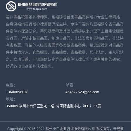
福州毒品犯罪辩护律师网，系福建省首家毒品案件辩护专业法律网站，
由资深福州毒品辩护律师蔡思斌主持，专注于福州乃至福建全省毒品案
件案件办理及研究。蔡思斌律师及其团队组建以来办理了上百宗含贩卖
毒品罪、运输走私毒品罪、制造毒品罪、非法买卖制毒物品罪、非法持
有毒品罪、容留他人吸毒毒罪等各类型毒品案件，蔡思斌律师对毒品案
件中特情介入、钓鱼贩毒、毒品纯度、毒品数量、死刑认定、主从犯认
定、立功自首、刑讯逼供认定等毒品案件法律实务问题有独到的研究，
精通各项毒品辩护法律业务。
电话：
邮箱：
13600898018
464577523@qq.com
地址：
350009 福州市台江区望龙二路1号国际金融中心（IFC）37层
Copyright © 2016-2021 福州小白企业咨询服务有限公司 版权所有，未经蔡