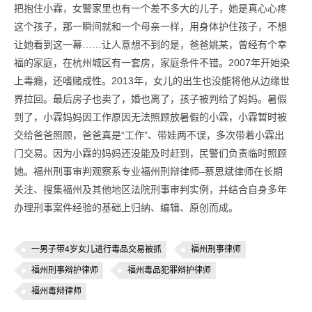
把抱住小霖，女警家里也有一个差不多大的儿子，她是真心心疼
这个孩子，那一瞬间就和一个母亲一样，用身体护住孩子，不想
让她看到这一幕……让人意想不到的是，爸爸姚某，曾经有个幸
福的家庭，在杭州城区有一套房，家庭条件不错。2007年开始染
上毒瘾，还嗜赌成性。2013年，女儿的出生也没能将他从边缘世
界拉回。最后房子也卖了，婚也离了，孩子被判给了妈妈。暑假
到了，小霖妈妈因工作原因无法照顾放暑假的小霖，小霖暂时被
交给爸爸照顾，爸爸真是“工作”、带娃两不误，多次带着小霖出
门交易。因为小霖的妈妈还没能及时赶到，民警们负责临时照顾
她。福州刑事审判观察系专业福州刑辩律师–蔡思斌律师在长期
关注、搜集福州及其他地区法院刑事审判实例，并结合自身多年
办理刑事案件经验的基础上归纳、编辑、原创而成。
一男子带4岁女儿进行毒品交易被抓
福州刑事律师
福州刑事辩护律师
福州毒品犯罪辩护律师
福州毒辩律师