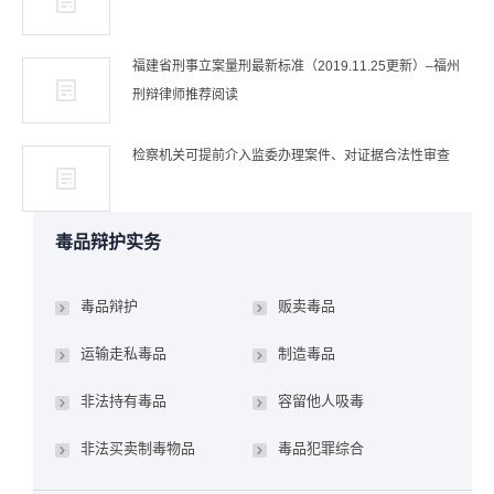
福建省刑事立案量刑最新标准（2019.11.25更新）–福州
刑辩律师推荐阅读
检察机关可提前介入监委办理案件、对证据合法性审查
毒品辩护实务
毒品辩护
贩卖毒品
运输走私毒品
制造毒品
非法持有毒品
容留他人吸毒
非法买卖制毒物品
毒品犯罪综合