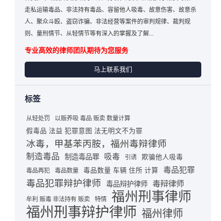
走私运输毒品、非法持有毒品、容留他人吸毒、故意伤害、故意杀
人、聚众斗殴、盗窃诈骗、非法经营等案件的审判规律、裁判规
则、量刑情节、从轻情节等有深入的掌握及了解...
专业高效的律师团队期待为您服务
马上联系我们
标签
从轻处罚
以贩养吸 毒品 贩卖 数量计算
假毒品 法益 犯罪意图 法无明文不为罪
冰毒，甲基苯丙胺，福州毒辩律师
制造毒品
吸毒
制造毒品罪
欺骗他人吸毒
引诱
毒品犯罪
毒品数量 车辆 住所 计算
毒品再犯
毒品数量
毒品犯罪辩护律师
毒辩律师
毒品辩护律师
福州刑事律师
牟利 贩毒 非法持有 贩卖
特情
福州刑事辩护律师
福州律师