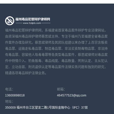
福州毒品犯罪辩护律师网，系福建省首家毒品案件辩护专业法律网站，
由资深福州毒品辩护律师蔡思斌主持，专注于福州乃至福建全省毒品案
件案件办理及研究。蔡思斌律师及其团队组建以来办理了上百宗含贩卖
毒品罪、运输走私毒品罪、制造毒品罪、非法买卖制毒物品罪、非法持
有毒品罪、容留他人吸毒毒罪等各类型毒品案件，蔡思斌律师对毒品案
件中特情介入、钓鱼贩毒、毒品纯度、毒品数量、死刑认定、主从犯认
定、立功自首、刑讯逼供认定等毒品案件法律实务问题有独到的研究，
精通各项毒品辩护法律业务。
电话：
邮箱：
13600898018
464577523@qq.com
地址：
350009 福州市台江区望龙二路1号国际金融中心（IFC）37层