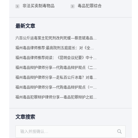
非法买卖制毒物品
毒品犯罪综合
最新文章
六百公斤运毒案主犯死刑改判死缓—蔡思斌毒品犯罪辩护成功案例
福州毒品律师推荐:最高院刑五庭庭长：对《全国法院毒品案件审判工作会议纪要》的理解与适用
福州毒品律师推荐阅读：《昆明会议纪要》中十个“意想不到”的规定
福州毒品辩护律师分享—代购毒品辩护观点（二）——“牟利”之辩
福州毒品辩护律师分享—走私百公斤冰毒？对毒品缺失型走私毒品罪案件，该如何有效辩护
福州毒品辩护律师分享—代购毒品辩护观点（一）——“真假”之辩
福州毒品犯罪辩护律师分享—毒品犯罪辩护之如何提炼言辞证据
文章搜索