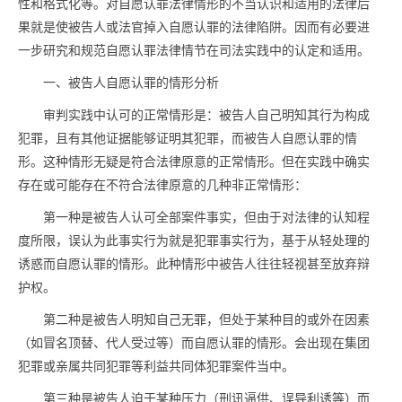
性和格式化等。对自愿认罪法律情形的不当认识和适用的法律后
果就是使被告人或法官掉入自愿认罪的法律陷阱。因而有必要进
一步研究和规范自愿认罪法律情节在司法实践中的认定和适用。
一、被告人自愿认罪的情形分析
审判实践中认可的正常情形是：被告人自己明知其行为构成
犯罪，且有其他证据能够证明其犯罪，而被告人自愿认罪的情
形。这种情形无疑是符合法律原意的正常情形。但在实践中确实
存在或可能存在不符合法律原意的几种非正常情形：
第一种是被告人认可全部案件事实，但由于对法律的认知程
度所限，误认为此事实行为就是犯罪事实行为，基于从轻处理的
诱惑而自愿认罪的情形。此种情形中被告人往往轻视甚至放弃辩
护权。
第二种是被告人明知自己无罪，但处于某种目的或外在因素
（如冒名顶替、代人受过等）而自愿认罪的情形。会出现在集团
犯罪或亲属共同犯罪等利益共同体犯罪案件当中。
第三种是被告人迫于某种压力（刑讯逼供、误导利诱等）而