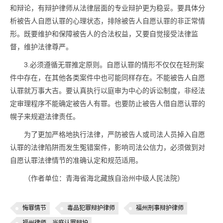
和辩论，有辩护律师从法律层面的专业辩护更为稳妥。要具体分
析被告人自愿认罪的心理状态，排除被告人自愿认罪的非正常情
形。既要维护和保障被告人的合法权益，又要自觉接受法律监
督，维护法律尊严。
3.必须遵循无罪推定原则。自愿认罪的情形不仅仅在轻刑案
件中存在，在其他各类案件中也可能同样存在。不能被告人自愿
认罪就万事大吉。要认真执行以庭审为中心的诉讼制度，非经法
定审理程序不能确定被告人有罪。也要防止被告人借自愿认罪的
幌子来规避法律责任。
为了更加严格地执行法律，严防被告人或司法人员掉入自愿
认罪的法律陷阱而发生冤错案件，影响司法公信力，必须做到对
自愿认罪法律情节的准确认定和规范适用。
（作者单位：青海省海北藏族自治州中级人民法院）
悔罪情节
毒品犯罪辩护律师
福州刑事辩护律师