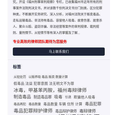
究，开设《福州刑事审判观察》专栏，已收集福州市近年所有的刑
事案件法院判决文书，并对该数千份判决文书分门别类、区分犯罪
种类，不断展开实务研究、深入分析，对福州法院关于贩卖毒品、
走私运输毒品、非法持有毒品、容留他人吸毒、故意伤害、故意杀
人、聚众斗殴、盗窃诈骗、非法经营等案件的审判规律、裁判规
则、量刑情节、从轻情节等有深入的掌握及了解...
专业高效的律师团队期待为您服务
马上联系我们
标签
从轻处罚
以贩养吸 毒品 贩卖 数量计算
假毒品 法益 犯罪意图 法无明文不为罪
冰毒，甲基苯丙胺，福州毒辩律师
制造毒品
吸毒
制造毒品罪
欺骗他人吸毒
引诱
毒品犯罪
毒品数量 车辆 住所 计算
毒品再犯
毒品数量
毒品犯罪辩护律师
毒辩律师
毒品辩护律师