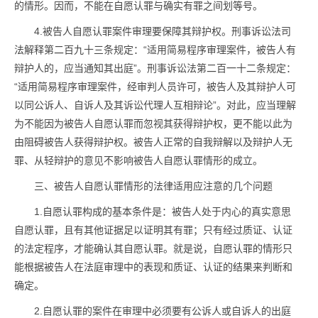
的情形。因而，不能在自愿认罪与确实有罪之间划等号。
4.被告人自愿认罪案件审理要保障其辩护权。刑事诉讼法司
法解释第二百九十三条规定：“适用简易程序审理案件，被告人有
辩护人的，应当通知其出庭”。刑事诉讼法第二百一十二条规定：
“适用简易程序审理案件，经审判人员许可，被告人及其辩护人可
以同公诉人、自诉人及其诉讼代理人互相辩论”。对此，应当理解
为不能因为被告人自愿认罪而忽视其获得辩护权，更不能以此为
由阻碍被告人获得辩护权。被告人正常的自我辩解以及辩护人无
罪、从轻辩护的意见不影响被告人自愿认罪情形的成立。
三、被告人自愿认罪情形的法律适用应注意的几个问题
1.自愿认罪构成的基本条件是：被告人处于内心的真实意思
自愿认罪，且有其他证据足以证明其有罪；只有经过质证、认证
的法定程序，才能确认其自愿认罪。就是说，自愿认罪的情形只
能根据被告人在法庭审理中的表现和质证、认证的结果来判断和
确定。
2.自愿认罪的案件在审理中必须要有公诉人或自诉人的出庭