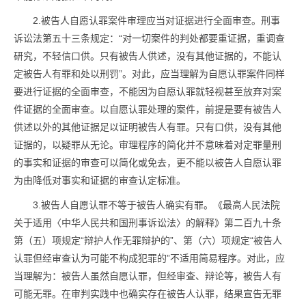
2.被告人自愿认罪案件审理应当对证据进行全面审查。刑事
诉讼法第五十三条规定：“对一切案件的判处都要重证据，重调查
研究，不轻信口供。只有被告人供述，没有其他证据的，不能认
定被告人有罪和处以刑罚”。对此，应当理解为自愿认罪案件同样
要进行证据的全面审查，不能因为自愿认罪就轻视甚至放弃对案
件证据的全面审查。以自愿认罪处理的案件，前提是要有被告人
供述以外的其他证据足以证明被告人有罪。只有口供，没有其他
证据的，以疑罪从无论。审理程序的简化并不意味着对定罪量刑
的事实和证据的审查可以简化或免去，更不能以被告人自愿认罪
为由降低对事实和证据的审查认定标准。
3.被告人自愿认罪不等于被告人确实有罪。《最高人民法院
关于适用〈中华人民共和国刑事诉讼法〉的解释》第二百九十条
第（五）项规定“辩护人作无罪辩护的”、第（六）项规定“被告人
认罪但经审查认为可能不构成犯罪的”不适用简易程序。对此，应
当理解为：被告人虽然自愿认罪，但经审查、辩论等，被告人有
可能无罪。在审判实践中也确实存在被告人认罪，结果宣告无罪