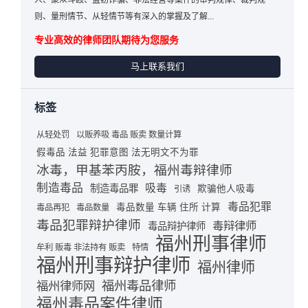
人、聚众斗殴、盗窃诈骗、非法经营等案件的审判规律、裁判规
则、量刑情节、从轻情节等有深入的掌握及了解...
专业高效的律师团队期待为您服务
马上联系我们
标签
从轻处罚
以贩养吸 毒品 贩卖 数量计算
假毒品 法益 犯罪意图 法无明文不为罪
冰毒，甲基苯丙胺，福州毒辩律师
制造毒品
吸毒
制造毒品罪
欺骗他人吸毒
引诱
毒品犯罪
毒品数量 车辆 住所 计算
毒品再犯
毒品数量
毒品犯罪辩护律师
毒辩律师
毒品辩护律师
福州刑事律师
牟利 贩毒 非法持有 贩卖
特情
福州刑事辩护律师
福州律师
福州毒品律师
福州律师网
福州毒品案件律师