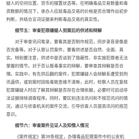
疑人的空间位置、货币的摆置状态等。在明确毒品交易数量和毒
资数额的情况下，承办人应就毒品交易的价格是否合理作出初步
判断，并结合言词证据来判断毒品交易的真实性。
细节五：审查犯罪嫌疑人到案后的供述和辩解
对于审查讯问笔录，要看其是否制作规范，同步录音录像是
否完备等。对于认罪认罚案件，要看供述是否自然、全面、真
实。特别要注意，供述中是否谈到了隐蔽性、非实施犯罪者无法
掌握的情节。对于否认贩毒事实的辩解，要审查其辩解是否合
理。实践中，有先供后翻的案件，犯罪嫌疑人会辩解系遭受到刑
讯逼供，或到案时因吸毒致思维不清晰，此时，检察人员在复核
犯罪嫌疑人时应了解其辩解是否存在合理依据，必要时可启动非
法证据排除调查程序。同时，要区别违法讯问和不规范讯问的情
况，通过与侦查机关的案件交流，引导侦查人员提高讯问的规范
意识。
细节六：审查案件见证人及知情人情况
《案件规定》第38条规定，办理毒品犯罪案件中的公安机