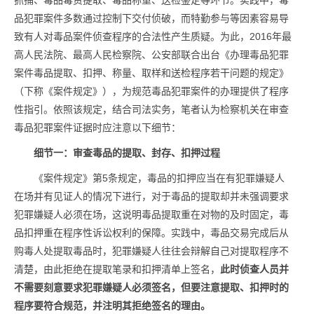
抓捕、毒品毒资提取、毒品称重、送检鉴定等环节。实践中，毒
品犯罪案件多数通过控制下交付侦破，而特勤参与等因素容易导
致有人对毒品案件侦查程序的合法性产生质疑。为此，2016年最
高人民法院、最高人民检察院、公安部联合出台《办理毒品犯罪
案件毒品提取、扣押、称量、取样和送检程序若干问题的规定》
（下称《案件规定》），为规范毒品犯罪案件的办理提供了程序
性指引。依照该规定，结合司法实务，笔者认为检察机关在审查
毒品犯罪案件证据时应注意以下细节：
细节一：审查毒品的提取、封存、扣押过程
《案件规定》第5条规定，毒品的扣押应当在有犯罪嫌疑人
在场并有见证人的情况下进行，对于毒品的提取却并未强调要求
犯罪嫌疑人必须在场，这说明毒品提取重在对物的及时固定，毒
品扣押重在程序性诉讼权利的保障。实践中，毒品交易完成后从
购毒人处提取毒品时，犯罪嫌疑人往往会辩解自己对提取程序不
清楚，由此拒绝在提取笔录和扣押清单上签名，
此时侦查人员并
不需要刻意要求犯罪嫌疑人必须签名，但要注意提取、扣押时的
程序要符合规范，并注明其拒绝签名的理由。