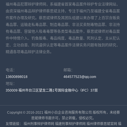
福州毒品犯罪辩护律师网，系福建省首家毒品案件辩护专业法律网站，
由资深福州毒品辩护律师蔡思斌主持，专注于福州乃至福建全省毒品案
件案件办理及研究。蔡思斌律师及其团队组建以来办理了上百宗含贩卖
毒品罪、运输走私毒品罪、制造毒品罪、非法买卖制毒物品罪、非法持
有毒品罪、容留他人吸毒毒罪等各类型毒品案件，蔡思斌律师对毒品案
件中特情介入、钓鱼贩毒、毒品纯度、毒品数量、死刑认定、主从犯认
定、立功自首、刑讯逼供认定等毒品案件法律实务问题有独到的研究，
精通各项毒品辩护法律业务。
电话：
邮箱：
13600898018
464577523@qq.com
地址：
350009 福州市台江区望龙二路1号国际金融中心（IFC）37层
Copyright © 2016-2021 福州小白企业咨询服务有限公司 版权所有，未经蔡
思斌律师书面许可，禁止转载，侵权必究。
友情链接：
福州刑事辩护律师网
福建刑事辩护律师网
福州律师蔡思斌官网
福