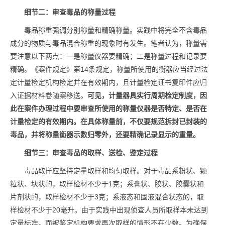
细节二：审查毒品的称量过程
毒品称重强调分别称量和精确称量。实践中将完全不含毒品
成分的物质与毒品混合称重的现象时有发生。笔者认为，称量需
要注意以下两点：一是称量仪器要精确；二是称量过程和记录要
精确。《案件规定》第14条规定，称量所使用的衡器应当经过法
定计量检定机构检定并在有效期内，且计量检定证书复印件应归
入证据材料卷随案移送。
可见，计量器具实行周期检定制度，因
此在案件办理过程中要审查所使用的称量仪器是否特定、是否在
计量检定的有效期内。在具体称量前，不仅要规范拆封已封装的
毒品，并将称量衡器示数归零外，还要精确记录显示的重量。
细节三：审查毒品的取样、送检、鉴定过程
毒品取样应坚持定量取样和均匀取样。对于毒品系粉状、颗
粒状、块状的，取样检材不少于1克；系膏状、胶状、胶囊状和
片剂状的，取样检材不少于3克；系液态和固液混合状态的，取
样检材不少于20毫升。由于实践中出现侦查人员所取样本未达到
定量标准，而被鉴定机构要求再次取样的情形不在少数。为确保