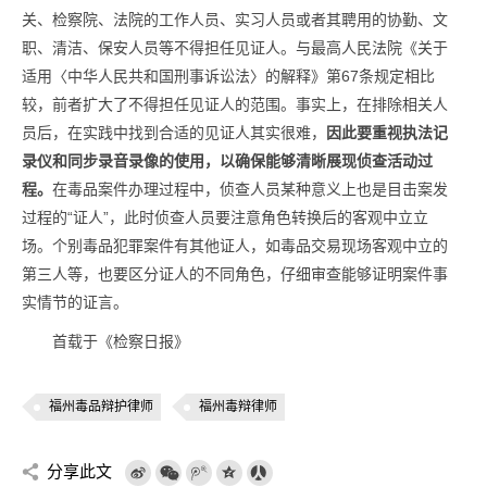
关、检察院、法院的工作人员、实习人员或者其聘用的协勤、文
职、清洁、保安人员等不得担任见证人。与最高人民法院《关于
适用〈中华人民共和国刑事诉讼法〉的解释》第67条规定相比
较，前者扩大了不得担任见证人的范围。事实上，在排除相关人
员后，在实践中找到合适的见证人其实很难，
因此要重视执法记
录仪和同步录音录像的使用，以确保能够清晰展现侦查活动过
程。
在毒品案件办理过程中，侦查人员某种意义上也是目击案发
过程的“证人”，此时侦查人员要注意角色转换后的客观中立立
场。个别毒品犯罪案件有其他证人，如毒品交易现场客观中立的
第三人等，也要区分证人的不同角色，仔细审查能够证明案件事
实情节的证言。
首载于《检察日报》
福州毒品辩护律师
福州毒辩律师
分享此文