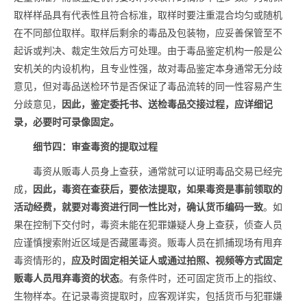
取样样品具有代表性且符合标准，取样时要注重混合均匀或随机
在不同部位取样。取样后剩余的毒品及包装物，应妥善保管至不
起诉或判决、裁定生效后方可处理。由于毒品鉴定机构一般是公
安机关的内设机构，且专业性强，故对毒品鉴定本身通常无分歧
意见，但对毒品送检环节是否保证了毒品流转的同一性容易产生
分歧意见，
因此，鉴定委托书、送检毒品交接过程，应详细记
录，必要时可录像固定。
细节四：审查毒资的提取过程
毒资从贩毒人员身上查获，通常就可以证明毒品交易已经完
成，
因此，毒资在查获后，要依法提取，如果毒资是事前领取的
活动经费，就要对毒资进行同一性比对，确认货币编码一致
。如
果在控制下交付时，毒资未能在犯罪嫌疑人身上查获，侦查人员
应谨慎搜索附近区域是否藏匿毒资。贩毒人员在抓捕现场有甩弃
毒资情形的，
应及时固定相关证人或通过拍照、视频等方式固定
贩毒人员甩弃毒资的状态
。有条件时，还可固定货币上的指纹、
生物样本。在记录毒资提取时，应客观详实，包括货币与犯罪嫌