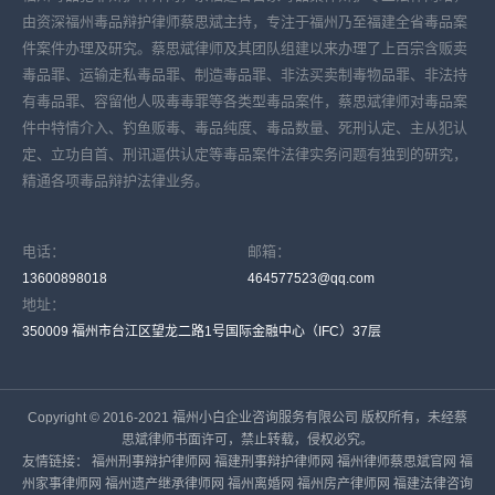
由资深福州毒品辩护律师蔡思斌主持，专注于福州乃至福建全省毒品案
件案件办理及研究。蔡思斌律师及其团队组建以来办理了上百宗含贩卖
毒品罪、运输走私毒品罪、制造毒品罪、非法买卖制毒物品罪、非法持
有毒品罪、容留他人吸毒毒罪等各类型毒品案件，蔡思斌律师对毒品案
件中特情介入、钓鱼贩毒、毒品纯度、毒品数量、死刑认定、主从犯认
定、立功自首、刑讯逼供认定等毒品案件法律实务问题有独到的研究，
精通各项毒品辩护法律业务。
电话：
邮箱：
13600898018
464577523@qq.com
地址：
350009 福州市台江区望龙二路1号国际金融中心（IFC）37层
Copyright © 2016-2021 福州小白企业咨询服务有限公司 版权所有，未经蔡
思斌律师书面许可，禁止转载，侵权必究。
友情链接：
福州刑事辩护律师网
福建刑事辩护律师网
福州律师蔡思斌官网
福
州家事律师网
福州遗产继承律师网
福州离婚网
福州房产律师网
福建法律咨询