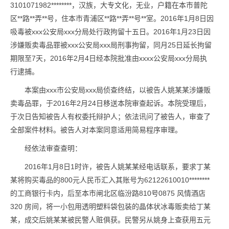
3101071982********，汉族，大专文化，无业，户籍在本市普陀
区**路**弄**号，住本市青浦区**路**弄**号**室。2016年1月8日因
吸毒被xxx公安局xxx分局处行政拘留十五日。2016年1月23日因
涉嫌贩卖毒品罪被xxx公安局xxx局刑事拘留，同月25日延长拘留
期限至7天，2016年2月4日经本院批准由xxxx公安局xxx分局执
行逮捕。
本案由xxx市公安局xxx局侦查终结，以被告人姚某某涉嫌贩
卖毒品罪，于2016年2月24日移送本院审查起诉。本院受理后，
于次日告知被告人有权委托辩护人；依法讯问了被告人，审查了
全部案件材料。被告人对本案同意适用简易程序审理。
经依法审查查明：
2016年1月8日1时许，被告人姚某某经电话联系，要求丁某
某将购买毒品的800元人民币汇入其账号为62122610010********
的工商银行卡内，后至本市闸北区临汾路810号0875 风情酒店
320 房间，将一小包用透明塑料袋包装的晶体状冰毒贩卖给丁某
某，成交后姚某某被民警人赃俱获。民警另从姚身上查获用五元