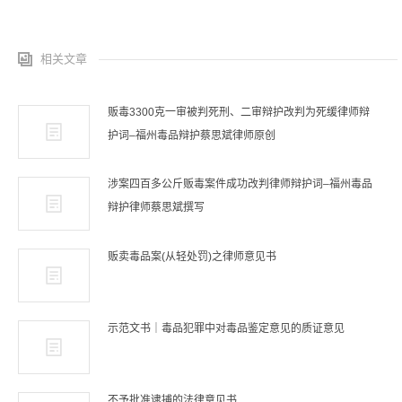
相关文章
贩毒3300克一审被判死刑、二审辩护改判为死缓律师辩
护词–福州毒品辩护蔡思斌律师原创
涉案四百多公斤贩毒案件成功改判律师辩护词–福州毒品
辩护律师蔡思斌撰写
贩卖毒品案(从轻处罚)之律师意见书
示范文书｜毒品犯罪中对毒品鉴定意见的质证意见
不予批准逮捕的法律意见书