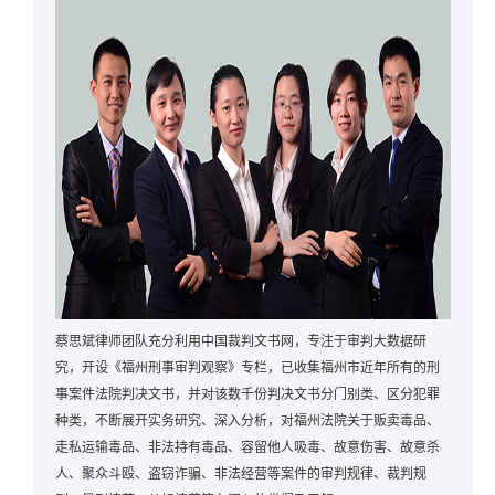
蔡思斌律师团队充分利用中国裁判文书网，专注于审判大数据研
究，开设《福州刑事审判观察》专栏，已收集福州市近年所有的刑
事案件法院判决文书，并对该数千份判决文书分门别类、区分犯罪
种类，不断展开实务研究、深入分析，对福州法院关于贩卖毒品、
走私运输毒品、非法持有毒品、容留他人吸毒、故意伤害、故意杀
人、聚众斗殴、盗窃诈骗、非法经营等案件的审判规律、裁判规