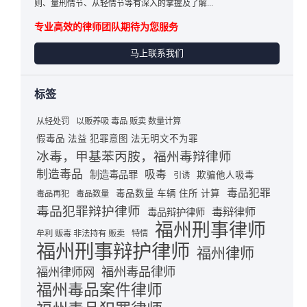
则、量刑情节、从轻情节等有深入的掌握及了解...
专业高效的律师团队期待为您服务
马上联系我们
标签
从轻处罚
以贩养吸 毒品 贩卖 数量计算
假毒品 法益 犯罪意图 法无明文不为罪
冰毒，甲基苯丙胺，福州毒辩律师
制造毒品
吸毒
制造毒品罪
欺骗他人吸毒
引诱
毒品犯罪
毒品数量 车辆 住所 计算
毒品再犯
毒品数量
毒品犯罪辩护律师
毒辩律师
毒品辩护律师
福州刑事律师
牟利 贩毒 非法持有 贩卖
特情
福州刑事辩护律师
福州律师
福州毒品律师
福州律师网
福州毒品案件律师