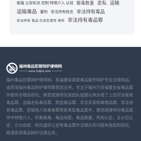
走私
运输
贩毒数量
贩毒 公安机关 控制 特情介入 从轻
运输毒品
非法持有毒品
量刑
非法持有枪支
非法持有毒品罪
非法持有 毒品 社会危害性 律师
福州毒品犯罪辩护律师网，系福建省首家毒品案件辩护专业法律网站，
由资深福州毒品辩护律师蔡思斌主持，专注于福州乃至福建全省毒品案
件案件办理及研究。蔡思斌律师及其团队组建以来办理了上百宗含贩卖
毒品罪、运输走私毒品罪、制造毒品罪、非法买卖制毒物品罪、非法持
有毒品罪、容留他人吸毒毒罪等各类型毒品案件，蔡思斌律师对毒品案
件中特情介入、钓鱼贩毒、毒品纯度、毒品数量、死刑认定、主从犯认
定、立功自首、刑讯逼供认定等毒品案件法律实务问题有独到的研究，
精通各项毒品辩护法律业务。