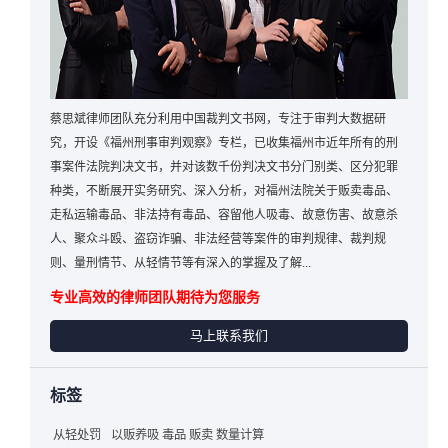
蔡思斌律师团队充分利用中国裁判文书网，专注于审判大数据研
究，开设《福州刑事审判观察》专栏，已收集福州市近年所有的刑
事案件法院判决文书，并对该数千份判决文书分门别类、区分犯罪
种类，不断展开实务研究、深入分析，对福州法院关于贩卖毒品、
走私运输毒品、非法持有毒品、容留他人吸毒、故意伤害、故意杀
人、聚众斗殴、盗窃诈骗、非法经营等案件的审判规律、裁判规
则、量刑情节、从轻情节等有深入的掌握及了解...
专业高效的律师团队期待为您服务
马上联系我们
标签
从轻处罚
以贩养吸 毒品 贩卖 数量计算