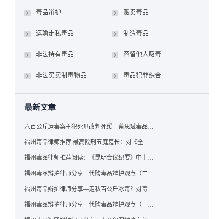
毒品辩护
贩卖毒品
运输走私毒品
制造毒品
非法持有毒品
容留他人吸毒
非法买卖制毒物品
毒品犯罪综合
最新文章
六百公斤运毒案主犯死刑改判死缓—蔡思斌毒品犯罪辩护成功案例
福州毒品律师推荐:最高院刑五庭庭长：对《全国法院毒品案件审判工作会议纪要》的理解与适用
福州毒品律师推荐阅读：《昆明会议纪要》中十个“意想不到”的规定
福州毒品辩护律师分享—代购毒品辩护观点（二）——“牟利”之辩
福州毒品辩护律师分享—走私百公斤冰毒？对毒品缺失型走私毒品罪案件，该如何有效辩护
福州毒品辩护律师分享—代购毒品辩护观点（一）——“真假”之辩