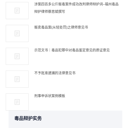
涉案四百多公斤贩毒案件成功改判律师辩护词–福州毒品
辩护律师蔡思斌撰写
贩卖毒品案(从轻处罚)之律师意见书
示范文书｜毒品犯罪中对毒品鉴定意见的质证意见
不予批准逮捕的法律意见书
刑事申诉状案例模板
毒品辩护实务