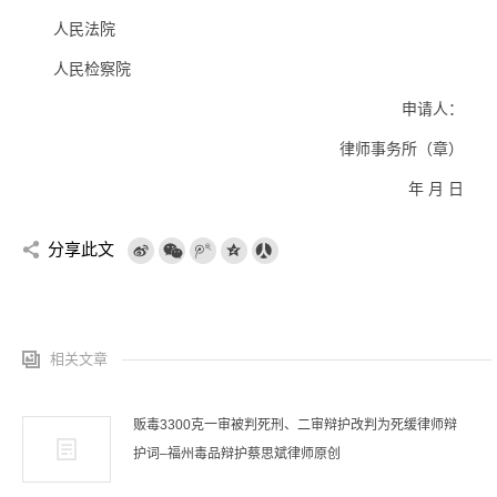
人民法院
人民检察院
申请人：
律师事务所（章）
年 月 日
分享此文
相关文章
贩毒3300克一审被判死刑、二审辩护改判为死缓律师辩
护词–福州毒品辩护蔡思斌律师原创