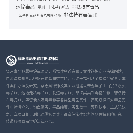
运输毒品
非法持有毒品
量刑
非法持有枪支
非法持有毒品罪
非法持有 毒品 社会危害性 律师
福州毒品犯罪辩护律师网，系福建省首家毒品案件辩护专业法律网站，
由资深福州毒品辩护律师蔡思斌主持，专注于福州乃至福建全省毒品案
件案件办理及研究。蔡思斌律师及其团队组建以来办理了上百宗含贩卖
毒品罪、运输走私毒品罪、制造毒品罪、非法买卖制毒物品罪、非法持
有毒品罪、容留他人吸毒毒罪等各类型毒品案件，蔡思斌律师对毒品案
件中特情介入、钓鱼贩毒、毒品纯度、毒品数量、死刑认定、主从犯认
定、立功自首、刑讯逼供认定等毒品案件法律实务问题有独到的研究，
精通各项毒品辩护法律业务。