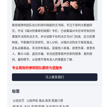
蔡思斌律师团队充分利用中国裁判文书网，专注于审判大数据研
究，开设《福州刑事审判观察》专栏，已收集福州市近年所有的刑
事案件法院判决文书，并对该数千份判决文书分门别类、区分犯罪
种类，不断展开实务研究、深入分析，对福州法院关于贩卖毒品、
走私运输毒品、非法持有毒品、容留他人吸毒、故意伤害、故意杀
人、聚众斗殴、盗窃诈骗、非法经营等案件的审判规律、裁判规
则、量刑情节、从轻情节等有深入的掌握及了解...
专业高效的律师团队期待为您服务
马上联系我们
标签
从轻处罚
以贩养吸 毒品 贩卖 数量计算
假毒品 法益 犯罪意图 法无明文不为罪