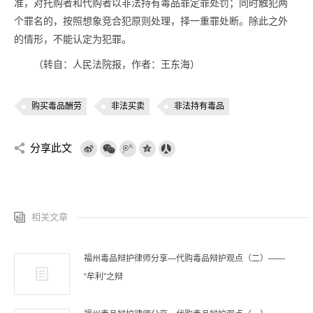
准，对托购者和代购者以非法持有毒品罪定罪处罚；同时触犯两
个罪名的，按照想象竞合犯原则处理，择一重罪处断。除此之外
的情形，不能认定为犯罪。
（转自：人民法院报，作者：王东海）
购买毒品酬劳
非法买卖
非法持有毒品
分享此文
相关文章
福州毒品辩护律师分享—代购毒品辩护观点（二）——
“牟利”之辩