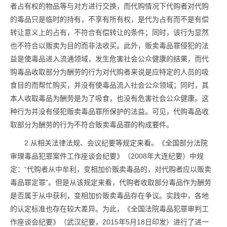
者占有权的物品等与对方进行交换，而代购情况下代购者对代购
的毒品只是临时的持有，不享有所有权，是代为占有而不是有偿
转让意义上的占有，不符合有偿转让的条件；同时，该行为显然
也不符合以贩卖为目的而非法收买。此外，贩卖毒品罪侵犯的法
益是使毒品进入流通领域，发生危害社会公众健康的结果，而代
购毒品收取部分为酬劳的行为对代购者来说是应特定的人员的吸
食目的而帮忙购买，并没有使毒品流入社会公众领域；同时，其
本人收取毒品为酬劳是为了吸食，也没有危害社会公众健康。这
种行为并没有侵犯贩卖毒品罪所保护的法益。可见，代购毒品收
取部分为酬劳的行为不符合贩卖毒品罪的构成要件。
2.从相关法律法规、会议纪要等规定来看。《全国部分法院
审理毒品犯罪案件工作座谈会纪要》（2008年大连纪要）中规
定：“代购者从中牟利，变相加价贩卖毒品的，对代购者应以贩卖
毒品罪定罪”。但是从该规定来看，代购者收取部分毒品作为酬劳
是否属于从中获利，变相加价贩卖毒品存在争议。实践中，各地
的认定标准也存在较大差异。为此，《全国法院毒品犯罪审判工
作座谈会纪要》（武汉纪要，2015年5月18日印发）进行了进一