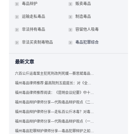
毒品辩护
贩卖毒品
运输走私毒品
制造毒品
非法持有毒品
容留他人吸毒
非法买卖制毒物品
毒品犯罪综合
最新文章
六百公斤运毒案主犯死刑改判死缓—蔡思斌毒品犯罪辩护成功案例
福州毒品律师推荐:最高院刑五庭庭长：对《全国法院毒品案件审判工作会议纪要》的理解与适用
福州毒品律师推荐阅读：《昆明会议纪要》中十个“意想不到”的规定
福州毒品辩护律师分享—代购毒品辩护观点（二）——“牟利”之辩
福州毒品辩护律师分享—走私百公斤冰毒？对毒品缺失型走私毒品罪案件，该如何有效辩护
福州毒品辩护律师分享—代购毒品辩护观点（一）——“真假”之辩
福州毒品犯罪辩护律师分享—毒品犯罪辩护之如何提炼言辞证据