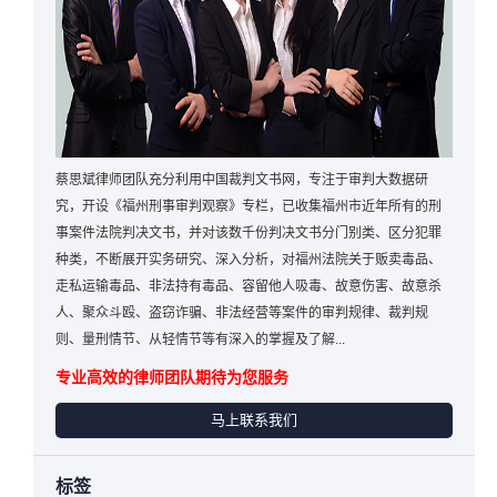
蔡思斌律师团队充分利用中国裁判文书网，专注于审判大数据研
究，开设《福州刑事审判观察》专栏，已收集福州市近年所有的刑
事案件法院判决文书，并对该数千份判决文书分门别类、区分犯罪
种类，不断展开实务研究、深入分析，对福州法院关于贩卖毒品、
走私运输毒品、非法持有毒品、容留他人吸毒、故意伤害、故意杀
人、聚众斗殴、盗窃诈骗、非法经营等案件的审判规律、裁判规
则、量刑情节、从轻情节等有深入的掌握及了解...
专业高效的律师团队期待为您服务
马上联系我们
标签