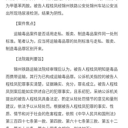
为甲基苯丙胺。被告人程桂凤经锦州铁路公安处锦州车站公安派
出所现场尿液检测，结果为阴性。
【案件焦点】
运输毒品案件是否适用走私、贩卖、制造毒品案件同一处刑
标准。笔者认为，应当将运输毒品罪的处刑标准与走私、贩卖、
制造毒品罪区别开来。
【法院裁判要旨】
锦州铁路运输法院经审理后认为，被告人程桂凤明知是毒品
而携带运输，其行为已构成运输毒品罪。公诉机关指控的被告人
程桂凤犯罪事实清楚，证据确实、充分，罪名成立。被告人程桂
凤到案后能如实供述自己的犯罪事实，且系初犯，采纳公诉机关
提出的被告人程桂凤具备法定、酌定从轻处罚情节的意见和量刑
建议，依法予以从轻处罚。根据被告人程桂凤犯罪的事实、性
质、情节和对于社会的危害程度，依照《中华人民共和国刑法》
第三百四十七条第一款、第四款、第六十七条第三款、第五十二