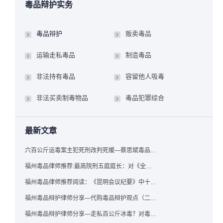
毒品辩护实务
毒品辩护
贩卖毒品
运输走私毒品
制造毒品
非法持有毒品
容留他人吸毒
非法买卖制毒物品
毒品犯罪综合
最新文章
六百公斤运毒案主犯死刑改判死缓—蔡思斌毒品犯罪辩护成功案例
福州毒品律师推荐:最高院刑五庭庭长：对《全国法院毒品案件审判工作会议纪要》的理解与适用
福州毒品律师推荐阅读：《昆明会议纪要》中十个“意想不到”的规定
福州毒品辩护律师分享—代购毒品辩护观点（二）——“牟利”之辩
福州毒品辩护律师分享—走私百公斤冰毒？对毒品缺失型走私毒品罪案件，该如何有效辩护