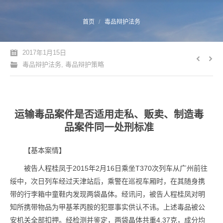
您的位置：
首页
毒品辩护法务
2017年1月15日
毒品辩护法务
,
毒品辩护策略
运输毒品案件是否适用走私、贩卖、制造毒
品案件同一处刑标准
【基本案情】
被告人程桂凤于2015年2月16日乘坐T370次列车从广州前往
绥中，次日列车经过天津站后，乘警在巡视车厢时，在其随身携
带的行李箱中童鞋内发现两袋晶体。经讯问，被告人程桂凤对明
知所携带物品为甲基苯丙胺的犯罪事实供认不讳。上述毒品被公
安机关全部扣押。经检测并鉴定，两袋晶体共重4.37克，成分均