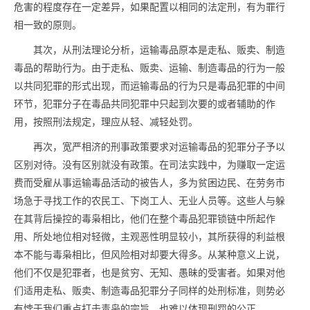
危害的程度存在一定差异，如果配置以相同的法定刑，有为罪行
相一致的原则。
其次，从刑法理论分析，运输毒品原本是走私、贩卖、制造
毒品的帮助行为。由于走私、贩卖、运输、制造毒品的行为一般
以共同犯罪的形式出现，而运输毒品的行为只是毒品犯罪的中间
环节，犯罪分子在毒品共同犯罪中只起到次要的或者辅助的作
用，按照刑法规定，理应从轻、减轻处罚。
再次，宽严相济的刑事政策要求对运输毒品的犯罪分子予以
区别对待。没有区别就没有政策。在司法实践中，为赚取一定运
费而受雇从事运输毒品活动的被告人，多为贫困边民、在劳务市
场急于寻找工作的农民工、下岗工人、无业人员等。这些人与躲
在其背后操控的毒枭相比，他们在整个毒品犯罪锁链中所起作
用、所处地位相对轻微，主观恶性明显较小，其所获得的利益根
本不能与毒枭相比，但风险相对却要大得多。从某种意义上说，
他们不仅是犯罪者，也是贫穷、无知、愚昧的受害者。如果对他
们适用走私、贩卖、制造毒品犯罪分子同样的处刑标准，则势必
有悖于我们重点打击毒枭的宗旨，也难以体现刑罚的公正。