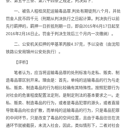
条、第五十三条、第六十四条之规定，判决如下：
一、被告人程桂凤犯运输毒品罪,判处有期徒刑八个月，并处
罚金人民币四千元（刑期从判决执行之日起计算。判决执行以前
先行羁押的，羁押一日折抵刑期一日，即自2015年6月17日起至
2016年2月16日止。罚金于判决生效后三个月内一次缴纳）。
二、公安机关扣押的甲基苯丙胺4.37克，予以没收（由沈阳
铁路公安局锦州公安处执行）。
【评析】
笔者认为，应当将运输毒品罪的处刑标准与走私、贩卖、制
造毒品罪区别开来。理由是：首先，单纯的运输毒品的行为与走
私、贩卖、制造毒品的行为相比较确有其特殊性。按照犯罪行为
对社会的危害程度配置法定刑，是制定刑法的基本要求之一。走
私、贩卖、制造毒品的行为，或者是毒品犯罪的源头，或者直接
导致毒品向社会扩散，而单纯的运输毒品的行为，只是毒品犯罪
的中间环节，只是改变了毒品的空间位置，且由于毒品往往在流
通环节就被截获，未流入社会，因此，类似情形下，二者对社会