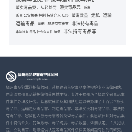
贩卖毒品罪
贩卖毒品案，从轻处罚
贩毒
走私
运输
贩毒数量
贩毒 公安机关 控制 特情介入 从轻
运输毒品
非法持有毒品
量刑
非法持有枪支
非法持有毒品罪
非法持有 毒品 社会危害性 律师
福州毒品犯罪辩护律师网，系福建省首家毒品案件辩护专业法律网站，
由资深福州毒品辩护律师蔡思斌主持，专注于福州乃至福建全省毒品案
件案件办理及研究。蔡思斌律师及其团队组建以来办理了上百宗含贩卖
毒品罪、运输走私毒品罪、制造毒品罪、非法买卖制毒物品罪、非法持
有毒品罪、容留他人吸毒毒罪等各类型毒品案件，蔡思斌律师对毒品案
件中特情介入、钓鱼贩毒、毒品纯度、毒品数量、死刑认定、主从犯认
定、立功自首、刑讯逼供认定等毒品案件法律实务问题有独到的研究，