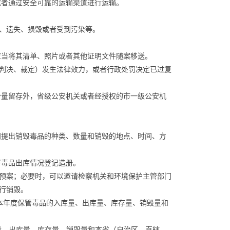
或者通过安全可靠的运输渠道进行运输。
、遗失、损毁或者受到污染等。
应当将其清单、照片或者其他证明文件随案移送。
判决、裁定）发生法律效力，或者行政处罚决定已过复
少量留存外，省级公安机关或者经授权的市一级公安机
门提出销毁毒品的种类、数量和销毁的地点、时间、方
将毒品出库情况登记造册。
预案；必要时，可以邀请检察机关和环境保护主管部门
行销毁。
将本年度保管毒品的入库量、出库量、库存量、销毁量和
量、出库量、库存量、销毁量和本省（自治区、直辖