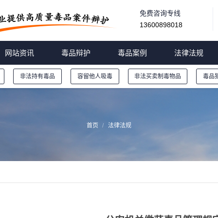
免费咨询专线
13600898018
网站资讯
毒品辩护
毒品案例
法律法规
非法持有毒品
容留他人吸毒
非法买卖制毒物品
毒品
首页
法律法规