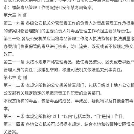
市）缴获毒品管理工作情况报公安部禁毒局备案。
第六章 监 督
第二十九条 各级公安机关分管禁毒工作的负责人对毒品管理工作承担
的涉案财物管理部门的主要负责人对毒品管理工作承担主要领导责任。
第三十条 各级公安机关应当将毒品管理工作纳入执法监督和执法质量
办案部门负责保管的毒品进行核查，防止流失、毁灭或者不按规定移交
改正。
第三十一条 未按本规定严格管理毒品，致使毒品流失、毁灭或者导致
管理人员的责任；涉嫌犯罪的，移送司法机关依法追究刑事责任。
第七章 附 则
第三十二条 本规定所称的公安机关禁毒部门，包括县级以上地方公安
公安部有关规定确定的承担禁毒工作职责的业务部门。
本规定所称的毒品，包括毒品的成品、半成品、疑似物以及其他含有毒
本。
第三十三条 本规定所称的“以上”“以内”包括本数，“日”是指工作日。
第三十四条 各地公安机关可以根据本规定，结合本地和各警种实际情
关备案。