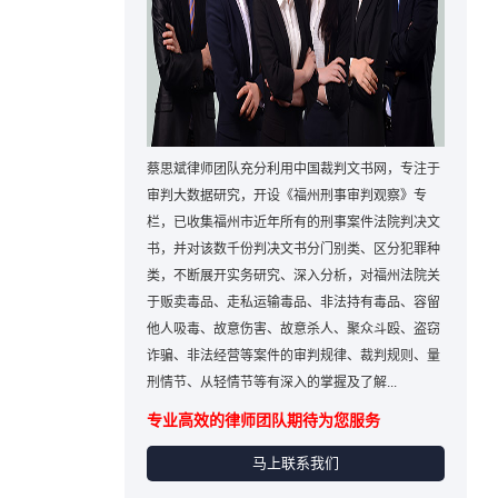
蔡思斌律师团队充分利用中国裁判文书网，专注于
审判大数据研究，开设《福州刑事审判观察》专
栏，已收集福州市近年所有的刑事案件法院判决文
书，并对该数千份判决文书分门别类、区分犯罪种
类，不断展开实务研究、深入分析，对福州法院关
于贩卖毒品、走私运输毒品、非法持有毒品、容留
他人吸毒、故意伤害、故意杀人、聚众斗殴、盗窃
诈骗、非法经营等案件的审判规律、裁判规则、量
刑情节、从轻情节等有深入的掌握及了解...
专业高效的律师团队期待为您服务
马上联系我们