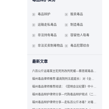
毒品辩护
贩卖毒品
运输走私毒品
制造毒品
非法持有毒品
容留他人吸毒
非法买卖制毒物品
毒品犯罪综合
最新文章
六百公斤运毒案主犯死刑改判死缓—蔡思斌毒品犯罪辩护成功案例
福州毒品律师推荐:最高院刑五庭庭长：对《全国法院毒品案件审判工作会议纪要》的理解与适用
福州毒品律师推荐阅读：《昆明会议纪要》中十个“意想不到”的规定
福州毒品辩护律师分享—代购毒品辩护观点（二）——“牟利”之辩
福州毒品辩护律师分享—走私百公斤冰毒？对毒品缺失型走私毒品罪案件，该如何有效辩护