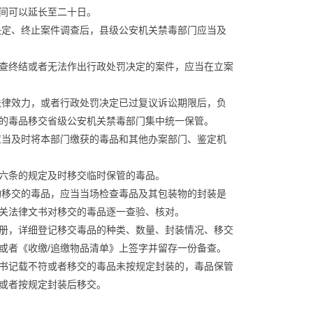
间可以延长至二十日。
决定、终止案件调查后，县级公安机关禁毒部门应当及
查终结或者无法作出行政处罚决定的案件，应当在立案
法律效力，或者行政处罚决定已过复议诉讼期限后，负
的毒品移交省级公安机关禁毒部门集中统一保管。
应当及时将本部门缴获的毒品和其他办案部门、鉴定机
六条的规定及时移交临时保管的毒品。
构移交的毒品，应当当场检查毒品及其包装物的封装是
关法律文书对移交的毒品逐一查验、核对。
册，详细登记移交毒品的种类、数量、封装情况、移交
或者《收缴/追缴物品清单》上签字并留存一份备查。
书记载不符或者移交的毒品未按规定封装的，毒品保管
或者按规定封装后移交。