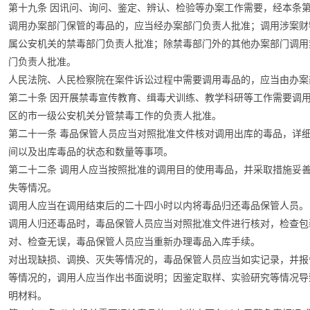
第十九条 因讯问、询问、鉴定、辨认、检验等办案工作需要，经本条
调用办案部门保管的毒品的，应当经办案部门负责人批准；调用涉案财
属公安机关的禁毒部门负责人批准；除禁毒部门外的其他办案部门调用
门负责人批准。
人民法院、人民检察院在案件诉讼过程中需要调用毒品的，应当由办案
第二十条 因开展禁毒宣传教育、缉毒犬训练、教学科研等工作需要调
区的市一级公安机关分管禁毒工作的负责人批准。
第二十一条 毒品保管人员应当对照批准文件核对调用出库的毒品，详
间以及出库毒品的状态和数量等事项。
第二十二条 调用人应当按照批准的调用目的使用毒品，并采取措施妥
失等情况。
调用人应当在调用结束后的二十四小时以内将毒品归还毒品保管人员。
调用人归还毒品时，毒品保管人员应当对照批准文件进行核对，检查包
对、检查无误，毒品保管人员应当重新办理毒品入库手续。
对出现缺损、调换、灭失等情况的，毒品保管人员应当如实记录，并报
等情况的，调用人应当作出书面说明；因鉴定取样、实验研究等情况导
明材料。