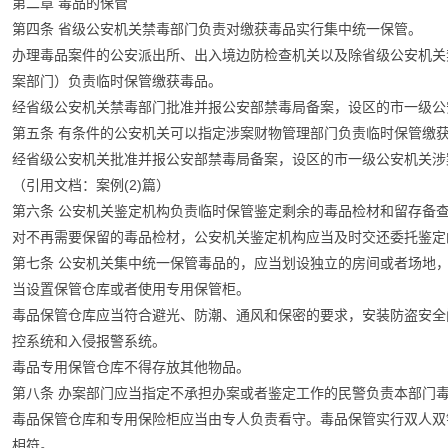
第二章 毒品的保管
第四条 省级公安机关禁毒部门负责对缴获毒品实行集中统一保管。
办理毒品案件的公安派出所、出入境边防检查机关以及除省级公安机关
案部门）负责临时保管缴获毒品。
经省级公安机关禁毒部门批准并报公安部禁毒局备案，设区的市一级公
第五条 有条件的公安机关可以指定涉案财物管理部门负责临时保管缴
经省级公安机关批准并报公安部禁毒局备案，设区的市一级公安机关涉
（引用文档：案例(2)篇）
第六条 公安机关鉴定机构负责临时保管鉴定剩余的毒品检材和留存备
对不再需要保留的毒品检材，公安机关鉴定机构应当及时交还委托鉴定
第七条 公安机关集中统一保管毒品的，应当划设独立的房间或者场地
当设置保管仓库或者使用专用保管柜。
毒品保管仓库应当符合避光、防潮、通风和保密的要求，安装防盗安全
控系统和入侵报警系统。
毒品专用保管仓库不得存放其他物品。
第八条 办案部门应当指定不承担办案或者鉴定工作的民警负责本部门
毒品保管仓库和专用保险柜应当由专人负责看守。毒品保管实行双人双
相符。