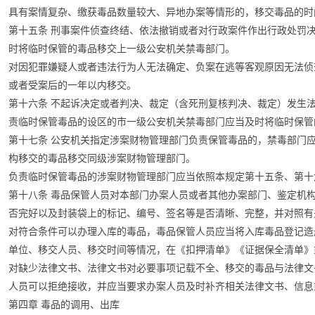
具有案情复杂、缴获毒品数量较大、异地办案等情形的，移交毒品的时
第十五条 刑事案件侦查终结、依法撤销或者对行政案件作出行政处罚
时将临时保管的毒品移交上一级公安机关禁毒部门。
对因犯罪嫌疑人或者违法行为人无法确定、负案在逃等客观原因无法侦
或者受案后的一年以内移交。
第十六条 不起诉决定或者判决、裁定（含死刑复核判决、裁定）发生
责临时保管毒品的设区的市一级公安机关禁毒部门应当及时将临时保管
第十七条 公安机关指定涉案财物管理部门负责保管毒品的，禁毒部门
构移交的毒品移交同级涉案财物管理部门。
负责临时保管毒品的涉案财物管理部门应当依照本规定第十五条、第十
第十八条 毒品保管人员对本部门办案人员或者其他办案部门、鉴定机
否完好以及封装袋上的标记、编号、签名等是否清晰、完整，并对照有
对符合条件可以办理入库的毒品，毒品保管人员应当将入库毒品登记造
单位、移交人员、移交时间等情况，在《扣押清单》《证据保全清单》
对缺少法律文书、法律文书对必要事项记载不全、移交的毒品与法律文
人员可以拒绝接收，并应当要求办案人员及时补齐相关法律文书、信息
第四章 毒品的调用、出库