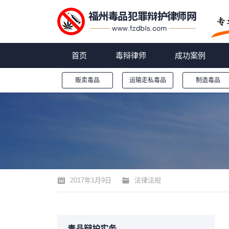
首页
毒辩律师
成功案例
贩卖毒品
运输走私毒品
制造毒品
您的位置：
2017年1月9日
法律法规
毒品辩护实务