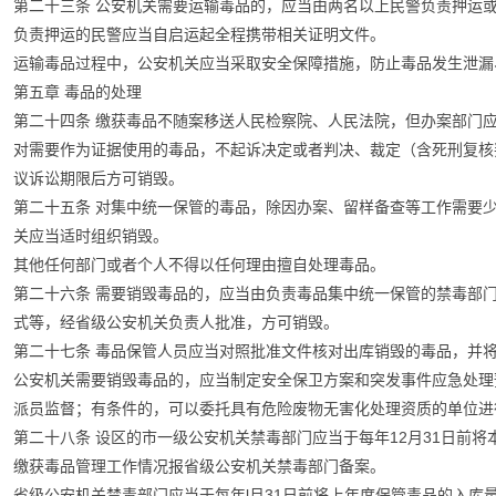
第二十三条 公安机关需要运输毒品的，应当由两名以上民警负责押运
负责押运的民警应当自启运起全程携带相关证明文件。
运输毒品过程中，公安机关应当采取安全保障措施，防止毒品发生泄漏
第五章 毒品的处理
第二十四条 缴获毒品不随案移送人民检察院、人民法院，但办案部门
对需要作为证据使用的毒品，不起诉决定或者判决、裁定（含死刑复核
议诉讼期限后方可销毁。
第二十五条 对集中统一保管的毒品，除因办案、留样备查等工作需要
关应当适时组织销毁。
其他任何部门或者个人不得以任何理由擅自处理毒品。
第二十六条 需要销毁毒品的，应当由负责毒品集中统一保管的禁毒部
式等，经省级公安机关负责人批准，方可销毁。
第二十七条 毒品保管人员应当对照批准文件核对出库销毁的毒品，并
公安机关需要销毁毒品的，应当制定安全保卫方案和突发事件应急处理
派员监督；有条件的，可以委托具有危险废物无害化处理资质的单位进
第二十八条 设区的市一级公安机关禁毒部门应当于每年12月31日前
缴获毒品管理工作情况报省级公安机关禁毒部门备案。
省级公安机关禁毒部门应当于每年l月31日前将上年度保管毒品的入库