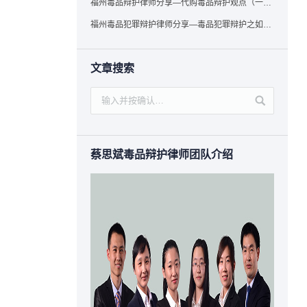
福州毒品辩护律师分享—代购毒品辩护观点（一）——“真假”之辩
福州毒品犯罪辩护律师分享—毒品犯罪辩护之如何提炼言辞证据
文章搜索
蔡思斌毒品辩护律师团队介绍