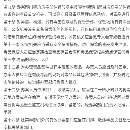
第九条 办案部门和负责毒品保管的涉案财物管理部门应当设立毒品保
有条件的省级公安机关，可以建立缴获毒品管理信息系统，对毒品进行
第十条 对易燃、易爆、具有毒害性以及对保管条件、保管场所有特殊
所。公安机关没有具备保管条件的场所的，可以借用其他单位符合条件
对借用其他单位的场所保管的毒品，公安机关应当派专人看守或者进行
第十一条 公安机关应当采取安全保障措施，防止保管的毒品发生泄漏
毒品保管人员应当定期检查毒品保管仓库和毒品保管柜并清点保管的毒
第三章 毒品的移交、入库
第十二条 对办理毒品案件过程中发现的毒品，办案人员应当及时固定
办案人员应当在缴获毒品的现场对毒品及其包装物进行封装，并及时完
实施封装的，应当经办案部门负责人批准。
第十三条 办案人员依法扣押、收缴毒品后，应当在二十四小时以内将
异地办案或者在偏远、交通不便地区办案的，办案人员应当在返回办案
需要将毒品送至鉴定机构进行取样、鉴定的，经办案部门负责人批准，
手续。
第十四条 除禁毒部门外的其他办案部门应当在扣押、收缴毒品之日起
安机关禁毒部门。