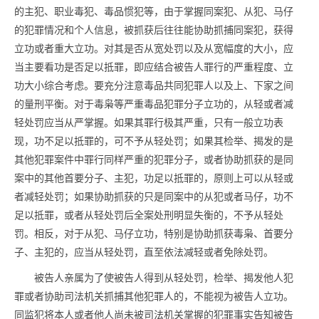
的主犯、职业毒犯、
毒品
惯犯等，由于掌握同案犯、从犯、马仔
的犯罪情况和个人信息，被抓获后往往能协助抓捕同案犯，获得
立功或者重大立功。对其是否从宽处罚以及从宽幅度的大小，应
当主要看功是否足以抵罪，即应结合被告人罪行的严重程度、立
功大小综合考虑。要充分注意
毒品
共同犯罪人以及上、下家之间
的量刑平衡。对于毒枭等严重
毒品
犯罪分子立功的，从轻或者减
轻处罚应当从严掌握。如果其罪行极其严重，只有一般立功表
现，功不足以抵罪的，可不予从轻处罚；如果其检举、揭发的是
其他犯罪案件中罪行同样严重的犯罪分子，或者协助抓获的是同
案中的其他首要分子、主犯，功足以抵罪的，原则上可以从轻或
者减轻处罚；如果协助抓获的只是同案中的从犯或者马仔，功不
足以抵罪，或者从轻处罚后全案处刑明显失衡的，不予从轻处
罚。相反，对于从犯、马仔立功，特别是协助抓获毒枭、首要分
子、主犯的，应当从轻处罚，直至依法减轻或者免除处罚。
被告人亲属为了使被告人得到从轻处罚，检举、揭发他人犯
罪或者协助司法机关抓捕其他犯罪人的，不能视为被告人立功。
同监犯将本人或者他人尚未被司法机关掌握的犯罪事实告知被告