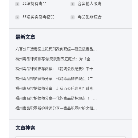
非法持有毒品
容留他人吸毒
非法买卖制毒物品
毒品犯罪综合
最新文章
六百公斤运毒案主犯死刑改判死缓—蔡思斌毒品犯罪辩护成功案例
福州毒品律师推荐:最高院刑五庭庭长：对《全国法院毒品案件审判工作会议纪要》的理解与适用
福州毒品律师推荐阅读：《昆明会议纪要》中十个“意想不到”的规定
福州毒品辩护律师分享—代购毒品辩护观点（二）——“牟利”之辩
福州毒品辩护律师分享—走私百公斤冰毒？对毒品缺失型走私毒品罪案件，该如何有效辩护
福州毒品辩护律师分享—代购毒品辩护观点（一）——“真假”之辩
福州毒品犯罪辩护律师分享—毒品犯罪辩护之如何提炼言辞证据
文章搜索