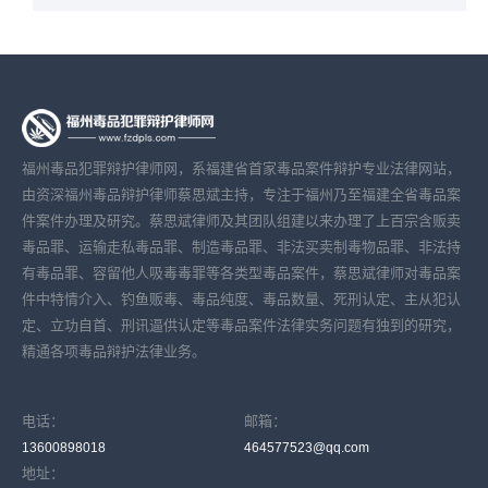
福州毒品犯罪辩护律师网，系福建省首家毒品案件辩护专业法律网站，
由资深福州毒品辩护律师蔡思斌主持，专注于福州乃至福建全省毒品案
件案件办理及研究。蔡思斌律师及其团队组建以来办理了上百宗含贩卖
毒品罪、运输走私毒品罪、制造毒品罪、非法买卖制毒物品罪、非法持
有毒品罪、容留他人吸毒毒罪等各类型毒品案件，蔡思斌律师对毒品案
件中特情介入、钓鱼贩毒、毒品纯度、毒品数量、死刑认定、主从犯认
定、立功自首、刑讯逼供认定等毒品案件法律实务问题有独到的研究，
精通各项毒品辩护法律业务。
电话：
邮箱：
13600898018
464577523@qq.com
地址：