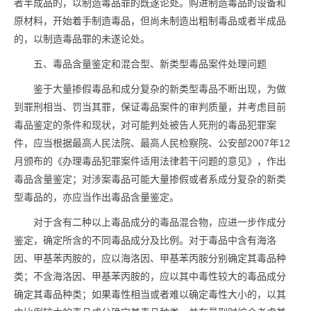
者半成品的，以制造
毒品
罪的既遂论处。购进制造
毒品
的设备和
原材料，开始着手制造
毒品
，但尚未制造出粗制
毒品
或者半成品
的，以制造
毒品
罪的未遂论处。
五、
毒品
含量鉴定和混合型、新类型
毒品
案件处理问题
鉴于大量掺假
毒品
和成分复杂的新类型
毒品
不断出现，为做
到罪刑相当、罚当其罪，保证
毒品
案件的审判质量，并考虑目前
毒品
鉴定的条件和现状，对可能判处被告人死刑的
毒品
犯罪案
件，应当根据最高人民法院、最高人民检察院、公安部2007年12
月颁布的《办理
毒品
犯罪案件适用法律若干问题的意见》，作出
毒品
含量鉴定；对涉案
毒品
可能大量掺假或者系成分复杂的新类
型
毒品
的，亦应当作出
毒品
含量鉴定。
对于含有二种以上
毒品
成分的
毒品
混合物，应进一步作成分
鉴定，确定所含的不同
毒品
成分及比例。对于
毒品
中含有海洛
因、甲基苯丙胺的，应以海洛因、甲基苯丙胺分别确定其
毒品
种
类；不含海洛因、甲基苯丙胺的，应以其中毒性较大的
毒品
成分
确定其
毒品
种类；如果毒性相当或者难以确定毒性大小的，以其