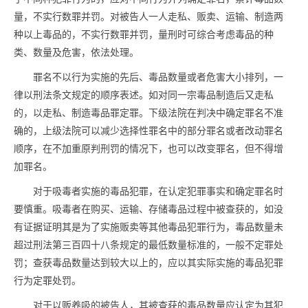
量，不实行数罪并罚。对被告人一人走私、贩卖、运输、制造两
种以上
毒品
的，不实行数罪并罚，量刑时可综合考虑
毒品
的种
类、数量及危害，依法处理。
罪名不以行为实施的先后、
毒品
数量或者危害大小排列，一
律以刑法条文规定的顺序表述。如对同一宗
毒品
制造后又走私
的，以走私、制造
毒品
罪定罪。下级法院在判决中确定罪名不准
确的，上级法院可以减少选择性罪名中的部分罪名或者改动罪名
顺序，在不加重原判刑罚的情况下，也可以改变罪名，但不得增
加罪名。
对于吸毒者实施的
毒品
犯罪，在认定犯罪事实和确定罪名时
要慎重。吸毒者在购买、运输、存储
毒品
过程中被查获的，如没
有证据证明其是为了实施贩卖等其他
毒品
犯罪行为，
毒品
数量未
超过刑法第三百四十八条规定的最低数量标准的，一般不定罪处
罚；查获
毒品
数量达到较大以上的，应以其实际实施的
毒品
犯罪
行为定罪处罚。
对于以贩养吸的被告人，其被查获的
毒品
数量应认定为其犯