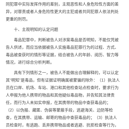
同犯罪中实际发挥作用的差别，主观恶性和人身危险性方面的差
异，对罪责或者人身危险性更大的主犯或者共同犯罪人依法判处
更重的刑罚。
十、主观明知的认定问题
毒品
犯罪中，判断被告人对涉案
毒品
是否明知，不能仅凭被
告人供述，而应当依据被告人实施
毒品
犯罪行为的过程、方式、
毒品
被查获时的情形等证据，结合被告人的年龄、阅历、智力等
情况，进行综合分析判断。
具有下列情形之一，被告人不能做出合理解释的，可以认定
其“明知”是
毒品
，但有证据证明确属被蒙骗的除外：（1）执法人
员在口岸、机场、车站、港口和其他检查站点检查时，要求行为
人申报为他人携带的物品和其他疑似
毒品
物，并告知其法律责
任，而行为人未如实申报，在其携带的物品中查获
毒品
的；
（2）以伪报、藏匿、伪装等蒙蔽手段，逃避海关、边防等检
查，在其携带、运输、邮寄的物品中查获
毒品
的；（3）执法人
员检查时，有逃跑、丢弃携带物品或者逃避、抗拒检查等行为，