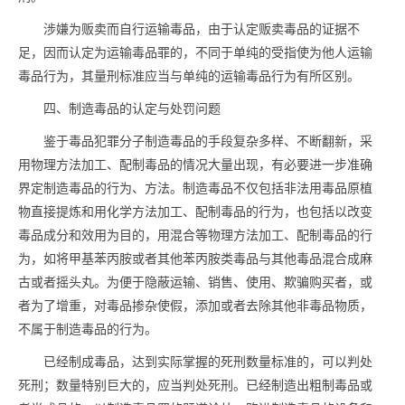
涉嫌为贩卖而自行运输
毒品
，由于认定贩卖
毒品
的证据不
足，因而认定为运输
毒品
罪的，不同于单纯的受指使为他人运输
毒品
行为，其量刑标准应当与单纯的运输
毒品
行为有所区别。
四、制造
毒品
的认定与处罚问题
鉴于
毒品
犯罪分子制造
毒品
的手段复杂多样、不断翻新，采
用物理方法加工、配制
毒品
的情况大量出现，有必要进一步准确
界定制造
毒品
的行为、方法。制造
毒品
不仅包括非法用
毒品
原植
物直接提炼和用化学方法加工、配制
毒品
的行为，也包括以改变
毒品
成分和效用为目的，用混合等物理方法加工、配制
毒品
的行
为，如将甲基苯丙胺或者其他苯丙胺类
毒品
与其他
毒品
混合成麻
古或者摇头丸。为便于隐蔽运输、销售、使用、欺骗购买者，或
者为了增重，对
毒品
掺杂使假，添加或者去除其他非
毒品
物质，
不属于制造
毒品
的行为。
已经制成
毒品
，达到实际掌握的死刑数量标准的，可以判处
死刑；数量特别巨大的，应当判处死刑。已经制造出粗制
毒品
或