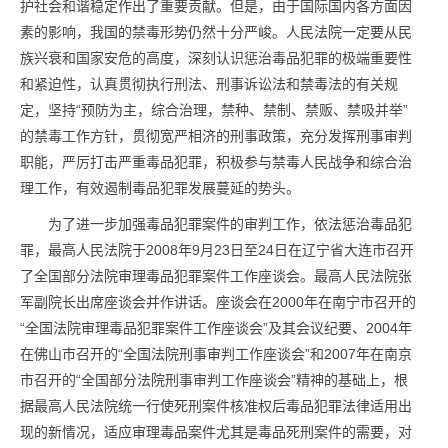
护社会和谐稳定作出了重要贡献。但是，由于国际国内各方面因
素的影响，我国的禁毒形势仍然十分严峻。人民法院一定要从民
族兴衰和国家安危的高度，深刻认识惩治
毒品
犯罪的极端重要性
和紧迫性，认真贯彻执行刑法、刑事诉讼法和禁毒法的有关规
定，坚持“预防为主，综合治理，禁种、禁制、禁贩、禁吸并举”
的禁毒工作方针，贯彻宽严相济的刑事政策，充分发挥刑事审判
职能，严厉打击严重
毒品
犯罪，积极参与禁毒人民战争和综合治
理工作，有效遏制
毒品
犯罪发展蔓延的势头。
为了进一步加强
毒品
犯罪案件的审判工作，依法惩治
毒品
犯
罪，最高人民法院于2008年9月23日至24日在辽宁省大连市召开
了全国部分法院审理
毒品
犯罪案件工作座谈会。最高人民法院张
军副院长出席座谈会并作讲话。座谈会在2000年在南宁市召开的
“全国法院审理
毒品
犯罪案件工作座谈会”及其会议纪要、2004年
在佛山市召开的“全国法院刑事审判工作座谈会”和2007年在南京
市召开的“全国部分法院刑事审判工作座谈会”精神的基础上，根
据最高人民法院统一行使死刑案件核准权后
毒品
犯罪法律适用出
现的新情况，适应审理
毒品
案件尤其是
毒品
死刑案件的需要，对