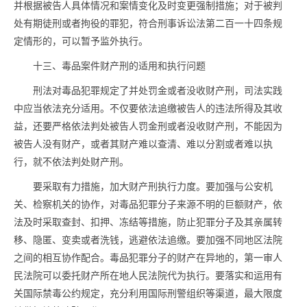
并根据被告人具体情况和案情变化及时变更强制措施；对于被判
处有期徒刑或者拘役的罪犯，符合刑事诉讼法第二百一十四条规
定情形的，可以暂予监外执行。
十三、
毒品
案件财产刑的适用和执行问题
刑法对
毒品
犯罪规定了并处罚金或者没收财产刑，司法实践
中应当依法充分适用。不仅要依法追缴被告人的违法所得及其收
益，还要严格依法判处被告人罚金刑或者没收财产刑，不能因为
被告人没有财产，或者其财产难以查清、难以分割或者难以执
行，就不依法判处财产刑。
要采取有力措施，加大财产刑执行力度。要加强与公安机
关、检察机关的协作，对
毒品
犯罪分子来源不明的巨额财产，依
法及时采取查封、扣押、冻结等措施，防止犯罪分子及其亲属转
移、隐匿、变卖或者洗钱，逃避依法追缴。要加强不同地区法院
之间的相互协作配合。
毒品
犯罪分子的财产在异地的，第一审人
民法院可以委托财产所在地人民法院代为执行。要落实和运用有
关国际禁毒公约规定，充分利用国际刑警组织等渠道，最大限度