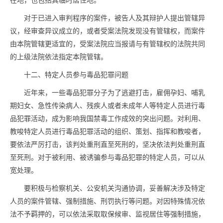
在地，也包括其临时居住地。
对于已进入审判程序的案件，被告人及其辩护人提出管辖异
议，经审查异议成立的，或者受案法院发现没有管辖权，而案件
由本院管辖更适宜的，受案法院应当报请与有管辖权的法院共同
的上级法院依法指定本院管辖。
十二、特定人员参与
毒品
犯罪问题
近年来，一些
毒品
犯罪分子为了逃避打击，雇佣孕妇、哺乳
期妇女、急性传染病人、残疾人或者未成年人等特定人员进行
毒
品
犯罪活动，成为影响我国禁毒工作成效的突出问题。对利用、
教唆特定人员进行
毒品
犯罪活动的组织、策划、指挥和教唆者，
要依法严厉打击，该判处重刑直至死刑的，坚决依法判处重刑直
至死刑。对于被利用、被诱骗参与
毒品
犯罪的特定人员，可以从
宽处理。
要积极与检察机关、公安机关沟通协调，妥善解决涉及特定
人员的案件管辖、强制措施、刑罚执行等问题。对因特殊情况依
法不予羁押的，可以依法采取取保候审、监视居住等强制措施，