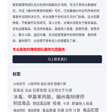
蔡思斌律师团队充分利用中国裁判文书网，专注于审判大数据研
究，开设《福州刑事审判观察》专栏，已收集福州市近年所有的刑
事案件法院判决文书，并对该数千份判决文书分门别类、区分犯罪
种类，不断展开实务研究、深入分析，对福州法院关于贩卖毒品、
走私运输毒品、非法持有毒品、容留他人吸毒、故意伤害、故意杀
人、聚众斗殴、盗窃诈骗、非法经营等案件的审判规律、裁判规
则、量刑情节、从轻情节等有深入的掌握及了解...
专业高效的律师团队期待为您服务
马上联系我们
标签
从轻处罚
以贩养吸 毒品 贩卖 数量计算
假毒品 法益 犯罪意图 法无明文不为罪
冰毒，甲基苯丙胺，福州毒辩律师
制造毒品
吸毒
制造毒品罪
欺骗他人吸毒
引诱
毒品犯罪
毒品数量 车辆 住所 计算
毒品再犯
毒品数量