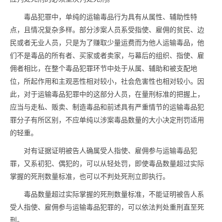
毒品
犯罪中，单纯的运输
毒品
行为具有从属性、辅助性特
点，且情况复杂多样。部分涉案人员系受指使、雇佣的贫民、边
民或者无业人员，只是为了赚取少量运费而为他人运输
毒品
，他
们不是
毒品
的所有者、买家或者卖家，与幕后的组织、指使、雇
佣者相比，在整个
毒品
犯罪环节中处于从属、辅助和被支配地
位，所起作用和主观恶性相对较小，社会危害性也相对较小。因
此，对于运输
毒品
犯罪中的这部分人员，在量刑标准的把握上，
应当与走私、贩卖、制造
毒品
和前述具有严重情节的运输
毒品
犯
罪分子有所区别，不应单纯以涉案
毒品
数量的大小决定刑罚适用
的轻重。
对有证据证明被告人确属受人指使、雇佣参与运输
毒品
犯
罪，又系初犯、偶犯的，可以从轻处罚，即使
毒品
数量超过实际
掌握的死刑数量标准，也可以不判处死刑立即执行。
毒品
数量超过实际掌握的死刑数量标准，不能证明被告人系
受人指使、雇佣参与运输
毒品
犯罪的，可以依法判处重刑直至死
刑。