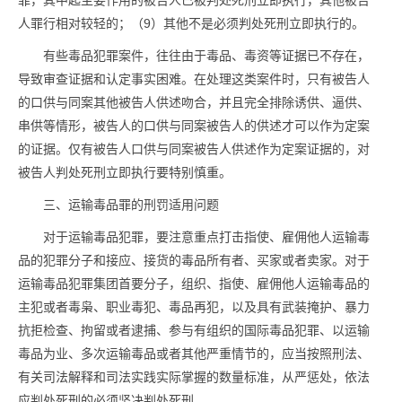
罪，其中起主要作用的被告人已被判处死刑立即执行，其他被告
人罪行相对较轻的；（9）其他不是必须判处死刑立即执行的。
有些
毒品
犯罪案件，往往由于
毒品
、毒资等证据已不存在，
导致审查证据和认定事实困难。在处理这类案件时，只有被告人
的口供与同案其他被告人供述吻合，并且完全排除诱供、逼供、
串供等情形，被告人的口供与同案被告人的供述才可以作为定案
的证据。仅有被告人口供与同案被告人供述作为定案证据的，对
被告人判处死刑立即执行要特别慎重。
三、运输
毒品
罪的刑罚适用问题
对于运输
毒品
犯罪，要注意重点打击指使、雇佣他人运输
毒
品
的犯罪分子和接应、接货的
毒品
所有者、买家或者卖家。对于
运输
毒品
犯罪集团首要分子，组织、指使、雇佣他人运输
毒品
的
主犯或者毒枭、职业毒犯、
毒品
再犯，以及具有武装掩护、暴力
抗拒检查、拘留或者逮捕、参与有组织的国际
毒品
犯罪、以运输
毒品
为业、多次运输
毒品
或者其他严重情节的，应当按照刑法、
有关司法解释和司法实践实际掌握的数量标准，从严惩处，依法
应判处死刑的必须坚决判处死刑。