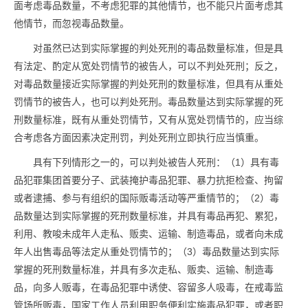
面考虑
毒品
数量，不考虑犯罪的其他情节，也不能只片面考虑其
他情节，而忽视
毒品
数量。
对虽然已达到实际掌握的判处死刑的
毒品
数量标准，但是具
有法定、酌定从宽处罚情节的被告人，可以不判处死刑；反之，
对
毒品
数量接近实际掌握的判处死刑的数量标准，但具有从重处
罚情节的被告人，也可以判处死刑。
毒品
数量达到实际掌握的死
刑数量标准，既有从重处罚情节，又有从宽处罚情节的，应当综
合考虑各方面因素决定刑罚，判处死刑立即执行应当慎重。
具有下列情形之一的，可以判处被告人死刑：（1）具有
毒
品
犯罪集团首要分子、武装掩护
毒品
犯罪、暴力抗拒检查、拘留
或者逮捕、参与有组织的国际贩毒活动等严重情节的；（2）
毒
品
数量达到实际掌握的死刑数量标准，并具有
毒品
再犯、累犯，
利用、教唆未成年人走私、贩卖、运输、制造
毒品
，或者向未成
年人出售
毒品
等法定从重处罚情节的；（3）
毒品
数量达到实际
掌握的死刑数量标准，并具有多次走私、贩卖、运输、制造
毒
品
，向多人贩毒，在
毒品
犯罪中诱使、容留多人吸毒，在戒毒监
管场所贩毒，国家工作人员利用职务便利实施
毒品
犯罪，或者职