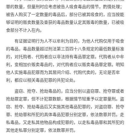
罪的数量，但量刑时应考虑被告人吸食
毒品
的情节，酌情处理；
被告人购买了一定数量的
毒品
后，部分已被其吸食的，应当按能
够证明的贩卖数量及查获的
毒品
数量认定其贩毒的数量，已被吸
食部分不计入在内。
有证据证明行为人不以牟利为目的，为他人代购仅用于吸食
的
毒品
，
毒品
数量超过刑法第三百四十八条规定的最低数量标准
的，对托购者、代购者应以非法持有
毒品
罪定罪。代购者从中牟
利，变相加价贩卖
毒品
的，对代购者应以贩卖
毒品
罪定罪。明知
他人实施
毒品
犯罪而为其居间介绍、代购代卖的，无论是否牟
利，都应以相关
毒品
犯罪的共犯论处。
盗窃、抢夺、抢劫
毒品
的，应当分别以盗窃罪、抢夺罪或者
抢劫罪定罪，但不计犯罪数额，根据情节轻重予以定罪量刑。盗
窃、抢夺、抢劫
毒品
后又实施其他
毒品
犯罪的，对盗窃罪、抢夺
罪、抢劫罪和所犯的具体
毒品
犯罪分别定罪，依法数罪并罚。走
私
毒品
，又走私其他物品构成犯罪的，以走私
毒品
罪和其所犯的
其他走私罪分别定罪，依法数罪并罚。