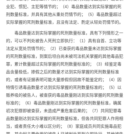
业犯、惯犯、主犯等情节的；（4）
毒品
数量达到实际掌握的死
刑数量标准，并具有其他从重处罚情节的；（5）
毒品
数量超过
实际掌握的死刑数量标准，且没有法定、酌定从轻处罚情节的。
毒品
数量达到实际掌握的死刑数量标准，具有下列情形之一
的，可以不判处被告人死刑立即执行：（1）具有自首、立功等
法定从宽处罚情节的；（2）已查获的
毒品
数量未达到实际掌握
的死刑数量标准，到案后坦白尚未被司法机关掌握的其他
毒品
犯
罪，累计数量超过实际掌握的死刑数量标准的；（3）经鉴定
毒
品
含量极低，掺假之后的数量才达到实际掌握的死刑数量标准
的，或者有证据表明可能大量掺假但因故不能鉴定的；（4）因
特情引诱
毒品
数量才达到实际掌握的死刑数量标准的；（5）以
贩养吸的被告人，被查获的
毒品
数量刚达到实际掌握的死刑数量
标准的；（6）
毒品
数量刚达到实际掌握的死刑数量标准，确属
初次犯罪即被查获，未造成严重危害后果的；（7）共同犯罪
毒
品
数量刚达到实际掌握的死刑数量标准，但各共同犯罪人作用相
当，或者责任大小难以区分的；（8）家庭成员共同实施
毒品
犯