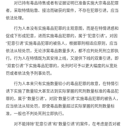
对已持有
毒品
待售或者有证据证明已准备实施大宗
毒品
犯罪
者，采取特情贴靠、接洽而破获的案件，不存在犯罪引诱，应当
依法处理。
行为人本没有实施
毒品
犯罪的主观意图，而是在特情诱惑和
促成下形成犯意，进而实施
毒品
犯罪的，属于“犯意引诱”。对因
“犯意引诱”实施
毒品
犯罪的被告人，根据罪刑相适应原则，应当
依法从轻处罚，无论涉案
毒品
数量多大，都不应判处死刑立即执
行。行为人在特情既为其安排上线，又提供下线的双重引诱，即
“双套引诱”下实施
毒品
犯罪的，处刑时可予以更大幅度的从宽处
罚或者依法免予刑事处罚。
行为人本来只有实施数量较小的
毒品
犯罪的故意，在特情引
诱下实施了数量较大甚至达到实际掌握的死刑数量标准的
毒品
犯
罪的，属于“数量引诱”。对因“数量引诱”实施
毒品
犯罪的被告人，
应当依法从轻处罚，即使
毒品
数量超过实际掌握的死刑数量标
准，一般也不判处死刑立即执行。
对不能排除“犯意引诱”和“数量引诱”的案件，在考虑是否对被