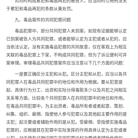
对同时构成累犯和
毒品
再犯的被告人，应当同时引用刑法关
于累犯和
毒品
再犯的条款从重处罚。
九、
毒品
案件的共同犯罪问题
毒品
犯罪中，部分共同犯罪人未到案，如现有证据能够认定
已到案被告人为共同犯罪，或者能够认定为主犯或者从犯的，应
当依法认定。没有实施
毒品
犯罪的共同故意，仅在客观上为相互
关联的
毒品
犯罪上下家，不构成共同犯罪，但为了诉讼便利可并
案审理。审理
毒品
共同犯罪案件应当注意以下几个方面的问题：
一是要正确区分主犯和从犯。区分主犯和从犯，应当以各共
同犯罪人在
毒品
共同犯罪中的地位和作用为根据。要从犯意提
起、具体行为分工、出资和实际分得毒赃多少以及共犯之间相互
关系等方面，比较各个共同犯罪人在共同犯罪中的地位和作用。
在
毒品
共同犯罪中，为主出资者、
毒品
所有者或者起意、策划、
纠集、组织、雇佣、指使他人参与犯罪以及其他起主要作用的是
主犯；起次要或者辅助作用的是从犯。受雇佣、受指使实施
毒品
犯罪的，应根据其在犯罪中实际发挥的作用具体认定为主犯或者