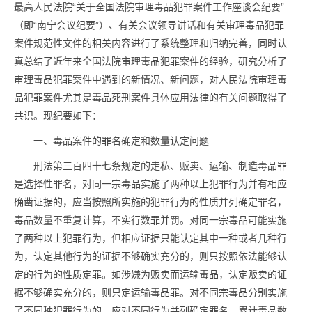
最高人民法院“关于全国法院审理
毒品
犯罪案件工作座谈会纪要”
（即“南宁会议纪要”）、有关会议领导讲话和有关审理
毒品
犯罪
案件规范性文件的相关内容进行了系统整理和归纳完善，同时认
真总结了近年来全国法院审理
毒品
犯罪案件的经验，研究分析了
审理
毒品
犯罪案件中遇到的新情况、新问题，对人民法院审理
毒
品
犯罪案件尤其是
毒品
死刑案件具体应用法律的有关问题取得了
共识。现纪要如下：
一、
毒品
案件的罪名确定和数量认定问题
刑法第三百四十七条规定的走私、贩卖、运输、制造
毒品
罪
是选择性罪名，对同一宗
毒品
实施了两种以上犯罪行为并有相应
确凿证据的，应当按照所实施的犯罪行为的性质并列确定罪名，
毒品
数量不重复计算，不实行数罪并罚。对同一宗
毒品
可能实施
了两种以上犯罪行为，但相应证据只能认定其中一种或者几种行
为，认定其他行为的证据不够确实充分的，则只按照依法能够认
定的行为的性质定罪。如涉嫌为贩卖而运输
毒品
，认定贩卖的证
据不够确实充分的，则只定运输
毒品
罪。对不同宗
毒品
分别实施
了不同种犯罪行为的，应对不同行为并列确定罪名，累计
毒品
数