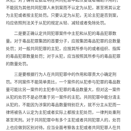
从犯。对于确有证据证明在共同犯罪中起次要或者辅助作用的，
不能因为其他共同犯罪人未到案而不认定为从犯，甚至将其认定
为主犯或者按主犯处罚。只要认定为从犯，无论主犯是否到案，
均应依照刑法关于从犯的规定从轻、减轻或者免除处罚。
二是要正确认定共同犯罪案件中主犯和从犯的
毒品
犯罪数
量。对于
毒品
犯罪集团的首要分子，应按集团
毒品
犯罪的总数量
处罚；对一般共同犯罪的主犯，应按其所参与的或者组织、指挥
的
毒品
犯罪数量处罚；对于从犯，应当按照其所参与的
毒品
犯罪
的数量处罚。
三是要根据行为人在共同犯罪中的作用和罪责大小确定刑
罚。不同案件不能简单类比，一个案件的从犯参与犯罪的
毒品
数
量可能比另一案件的主犯参与犯罪的
毒品
数量大，但对这一案件
从犯的处罚不是必然重于另一案件的主犯。共同犯罪中能分清主
从犯的，不能因为涉案的
毒品
数量特别巨大，就不分主从犯而一
律将被告人认定为主犯或者实际上都按主犯处罚，一律判处重刑
甚至死刑。对于共同犯罪中有多个主犯或者共同犯罪人的，处罚
上也应做到区别对待。应当全面考察各主犯或者共同犯罪人在共