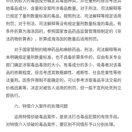
中比例较大的
毒品
成分确定其
毒品
种类，并在量刑时综合考虑其
他
毒品
成分、含量和全案所涉
毒品
数量。对于刑法、司法解释等
已规定了量刑数量标准的
毒品
，按照刑法、司法解释等规定适用
刑罚；对于刑法、司法解释等没有规定量刑数量标准的
毒品
，有
条件折算为海洛因的，参照国家食品药品监督管理局制定的《非
法药物折算表》，折算成海洛因的数量后适用刑罚。
对于国家管制的精神药品和麻醉药品，刑法、司法解释等尚
未明确规定量刑数量标准，也不具备折算条件的，应由有关专业
部门确定涉案
毒品
毒效的大小、有毒成分的多少、吸毒者对该
毒
品
的依赖程度，综合考虑其致瘾癖性、戒断性、社会危害性等依
法量刑。因条件限制不能确定的，可以参考涉案
毒品
非法交易的
价格因素等，决定对被告人适用的刑罚，但一般不宜判处死刑立
即执行。
六、特情介入案件的处理问题
运用特情侦破
毒品
案件，是依法打击
毒品
犯罪的有效手段。
对特情介入侦破的
毒品
案件，要区别不同情形予以分别处理。