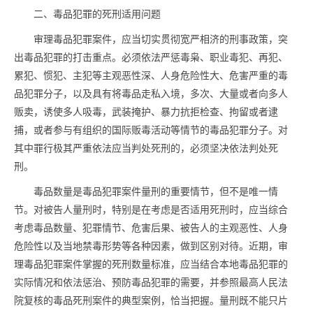
二、
毒品
犯罪的死刑适用问题
审理
毒品
犯罪案件，应当切实贯彻宽严相济的刑事政策，突
出
毒品
犯罪的打击重点。必须依法严惩毒枭、职业毒犯、再犯、
累犯、惯犯、主犯等主观恶性深、人身危险性大、危害严重的
毒
品
犯罪分子，以及具有将
毒品
走私入境，多次、大量或者向多人
贩卖，诱使多人吸毒，武装掩护、暴力抗拒检查、拘留或者逮
捕，或者参与有组织的国际贩毒活动等情节的
毒品
犯罪分子。对
其中罪行极其严重依法应当判处死刑的，必须坚决依法判处死
刑。
毒品
数量是
毒品
犯罪案件量刑的重要情节，但不是唯一情
节。对被告人量刑时，特别是在考虑是否适用死刑时，应当综合
考虑
毒品
数量、犯罪情节、危害后果、被告人的主观恶性、人身
危险性以及当地禁毒形势等各种因素，做到区别对待。近期，审
理
毒品
犯罪案件掌握的死刑数量标准，应当结合本地
毒品
犯罪的
实际情况和依法惩治、预防
毒品
犯罪的需要，并参照最高人民法
院复核的
毒品
死刑案件的典型案例，恰当把握。量刑既不能只片