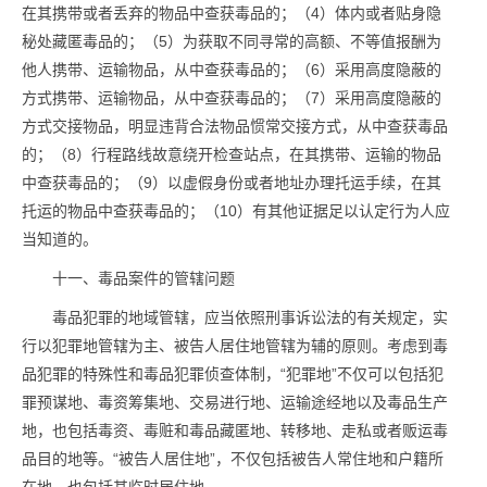
在其携带或者丢弃的物品中查获
毒品
的；（4）体内或者贴身隐
秘处藏匿
毒品
的；（5）为获取不同寻常的高额、不等值报酬为
他人携带、运输物品，从中查获
毒品
的；（6）采用高度隐蔽的
方式携带、运输物品，从中查获
毒品
的；（7）采用高度隐蔽的
方式交接物品，明显违背合法物品惯常交接方式，从中查获
毒品
的；（8）行程路线故意绕开检查站点，在其携带、运输的物品
中查获
毒品
的；（9）以虚假身份或者地址办理托运手续，在其
托运的物品中查获
毒品
的；（10）有其他证据足以认定行为人应
当知道的。
十一、
毒品
案件的管辖问题
毒品
犯罪的地域管辖，应当依照刑事诉讼法的有关规定，实
行以犯罪地管辖为主、被告人居住地管辖为辅的原则。考虑到
毒
品
犯罪的特殊性和
毒品
犯罪侦查体制，“犯罪地”不仅可以包括犯
罪预谋地、毒资筹集地、交易进行地、运输途经地以及
毒品
生产
地，也包括毒资、毒赃和
毒品
藏匿地、转移地、走私或者贩运
毒
品
目的地等。“被告人居住地”，不仅包括被告人常住地和户籍所