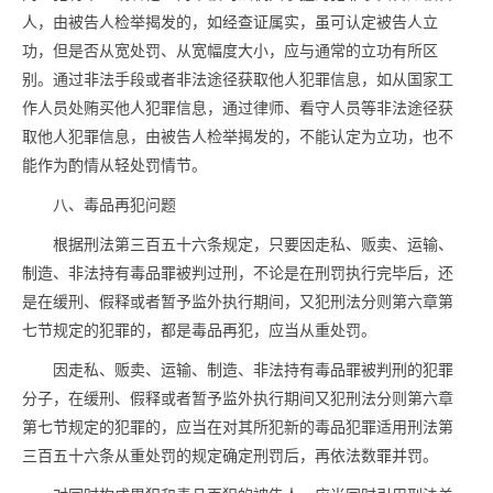
人，由被告人检举揭发的，如经查证属实，虽可认定被告人立
功，但是否从宽处罚、从宽幅度大小，应与通常的立功有所区
别。通过非法手段或者非法途径获取他人犯罪信息，如从国家工
作人员处贿买他人犯罪信息，通过律师、看守人员等非法途径获
取他人犯罪信息，由被告人检举揭发的，不能认定为立功，也不
能作为酌情从轻处罚情节。
八、
毒品
再犯问题
根据刑法第三百五十六条规定，只要因走私、贩卖、运输、
制造、非法持有
毒品
罪被判过刑，不论是在刑罚执行完毕后，还
是在缓刑、假释或者暂予监外执行期间，又犯刑法分则第六章第
七节规定的犯罪的，都是
毒品
再犯，应当从重处罚。
因走私、贩卖、运输、制造、非法持有
毒品
罪被判刑的犯罪
分子，在缓刑、假释或者暂予监外执行期间又犯刑法分则第六章
第七节规定的犯罪的，应当在对其所犯新的
毒品
犯罪适用刑法第
三百五十六条从重处罚的规定确定刑罚后，再依法数罪并罚。