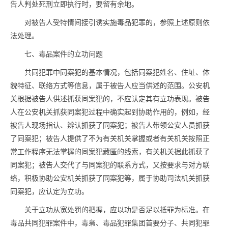
告人判处死刑立即执行时，要留有余地。
对被告人受特情间接引诱实施
毒品
犯罪的，参照上述原则依
法处理。
七、
毒品
案件的立功问题
共同犯罪中同案犯的基本情况，包括同案犯姓名、住址、体
貌特征、联络方式等信息，属于被告人应当供述的范围。公安机
关根据被告人供述抓获同案犯的，不应认定其有立功表现。被告
人在公安机关抓获同案犯过程中确实起到协助作用的，例如，经
被告人现场指认、辨认抓获了同案犯；被告人带领公安人员抓获
了同案犯；被告人提供了不为有关机关掌握或者有关机关按照正
常工作程序无法掌握的同案犯藏匿的线索，有关机关据此抓获了
同案犯；被告人交代了与同案犯的联系方式，又按要求与对方联
络，积极协助公安机关抓获了同案犯等，属于协助司法机关抓获
同案犯，应认定为立功。
关于立功从宽处罚的把握，应以功是否足以抵罪为标准。在
毒品
共同犯罪案件中，毒枭、
毒品
犯罪集团首要分子、共同犯罪