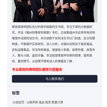
蔡思斌律师团队充分利用中国裁判文书网，专注于审判大数据研
究，开设《福州刑事审判观察》专栏，已收集福州市近年所有的刑
事案件法院判决文书，并对该数千份判决文书分门别类、区分犯罪
种类，不断展开实务研究、深入分析，对福州法院关于贩卖毒品、
走私运输毒品、非法持有毒品、容留他人吸毒、故意伤害、故意杀
人、聚众斗殴、盗窃诈骗、非法经营等案件的审判规律、裁判规
则、量刑情节、从轻情节等有深入的掌握及了解...
专业高效的律师团队期待为您服务
马上联系我们
标签
从轻处罚
以贩养吸 毒品 贩卖 数量计算