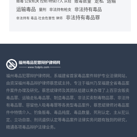
走私
运输
贩毒数量
贩毒 公安机关 控制 特情介入 从轻
运输毒品
非法持有毒品
量刑
非法持有枪支
非法持有毒品罪
非法持有 毒品 社会危害性 律师
福州毒品犯罪辩护律师网，系福建省首家毒品案件辩护专业法律网站，
由资深福州毒品辩护律师蔡思斌主持，专注于福州乃至福建全省毒品案
件案件办理及研究。蔡思斌律师及其团队组建以来办理了上百宗含贩卖
毒品罪、运输走私毒品罪、制造毒品罪、非法买卖制毒物品罪、非法持
有毒品罪、容留他人吸毒毒罪等各类型毒品案件，蔡思斌律师对毒品案
件中特情介入、钓鱼贩毒、毒品纯度、毒品数量、死刑认定、主从犯认
定、立功自首、刑讯逼供认定等毒品案件法律实务问题有独到的研究，
精通各项毒品辩护法律业务。