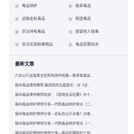
毒品辩护
贩卖毒品
运输走私毒品
制造毒品
非法持有毒品
容留他人吸毒
非法买卖制毒物品
毒品犯罪综合
最新文章
六百公斤运毒案主犯死刑改判死缓—蔡思斌毒品犯罪辩护成功案例
福州毒品律师推荐:最高院刑五庭庭长：对《全国法院毒品案件审判工作会议纪要》的理解与适用
福州毒品律师推荐阅读：《昆明会议纪要》中十个“意想不到”的规定
福州毒品辩护律师分享—代购毒品辩护观点（二）——“牟利”之辩
福州毒品辩护律师分享—走私百公斤冰毒？对毒品缺失型走私毒品罪案件，该如何有效辩护
福州毒品辩护律师分享—代购毒品辩护观点（一）——“真假”之辩
福州毒品犯罪辩护律师分享—毒品犯罪辩护之如何提炼言辞证据