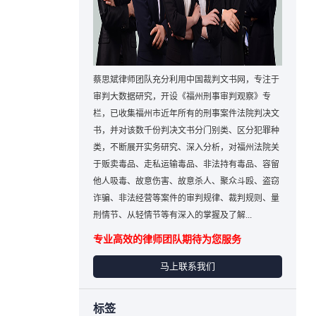
蔡思斌律师团队充分利用中国裁判文书网，专注于
审判大数据研究，开设《福州刑事审判观察》专
栏，已收集福州市近年所有的刑事案件法院判决文
书，并对该数千份判决文书分门别类、区分犯罪种
类，不断展开实务研究、深入分析，对福州法院关
于贩卖毒品、走私运输毒品、非法持有毒品、容留
他人吸毒、故意伤害、故意杀人、聚众斗殴、盗窃
诈骗、非法经营等案件的审判规律、裁判规则、量
刑情节、从轻情节等有深入的掌握及了解...
专业高效的律师团队期待为您服务
马上联系我们
标签