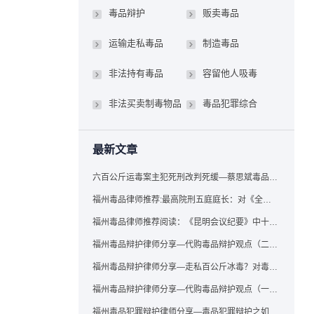
毒品辩护
贩卖毒品
运输走私毒品
制造毒品
非法持有毒品
容留他人吸毒
非法买卖制毒物品
毒品犯罪综合
最新文章
六百公斤运毒案主犯死刑改判死缓—蔡思斌毒品犯罪辩护成功案例
福州毒品律师推荐:最高院刑五庭庭长：对《全国法院毒品案件审判工作会议纪要》的理解与适用
福州毒品律师推荐阅读：《昆明会议纪要》中十个“意想不到”的规定
福州毒品辩护律师分享—代购毒品辩护观点（二）——“牟利”之辩
福州毒品辩护律师分享—走私百公斤冰毒？对毒品缺失型走私毒品罪案件，该如何有效辩护
福州毒品辩护律师分享—代购毒品辩护观点（一）——“真假”之辩
福州毒品犯罪辩护律师分享—毒品犯罪辩护之如何提炼言辞证据