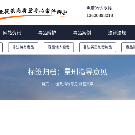
免费咨询专线
13600898018
网站资讯
毒品辩护
毒品案例
法律法规
非法持有毒品
容留他人吸毒
非法买卖制毒物品
毒品
标签归档：
量刑指导意见
首页
"量刑指导意见"标签文章
（2017最新）公布最高法量刑指导意见一览表（4月
荐