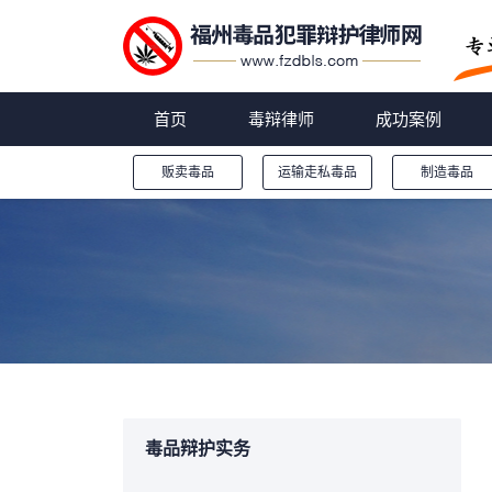
首页
毒辩律师
成功案例
贩卖毒品
运输走私毒品
制造毒品
您的位置：
毒品辩护实务