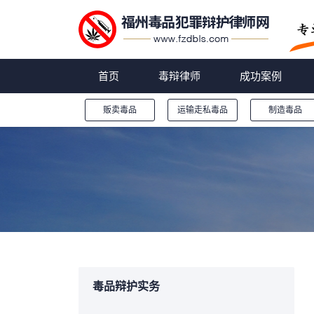
首页
毒辩律师
成功案例
贩卖毒品
运输走私毒品
制造毒品
您的位置：
毒品辩护实务