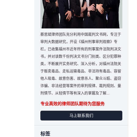
蔡思斌律师团队充分利用中国裁判文书网，专注于
审判大数据研究，开设《福州刑事审判观察》专
栏，已收集福州市近年所有的刑事案件法院判决文
书，并对该数千份判决文书分门别类、区分犯罪种
类，不断展开实务研究、深入分析，对福州法院关
于贩卖毒品、走私运输毒品、非法持有毒品、容留
他人吸毒、故意伤害、故意杀人、聚众斗殴、盗窃
诈骗、非法经营等案件的审判规律、裁判规则、量
刑情节、从轻情节等有深入的掌握及了解...
专业高效的律师团队期待为您服务
马上联系我们
标签