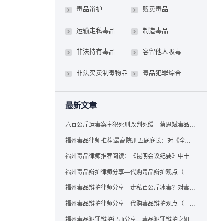
毒品辩护
贩卖毒品
运输走私毒品
制造毒品
非法持有毒品
容留他人吸毒
非法买卖制毒物品
毒品犯罪综合
最新文章
六百公斤运毒案主犯死刑改判死缓—蔡思斌毒品犯罪辩护成功案例
福州毒品律师推荐:最高院刑五庭庭长：对《全国法院毒品案件审判工作会议纪要》的理解与适用
福州毒品律师推荐阅读：《昆明会议纪要》中十个“意想不到”的规定
福州毒品辩护律师分享—代购毒品辩护观点（二）——“牟利”之辩
福州毒品辩护律师分享—走私百公斤冰毒？对毒品缺失型走私毒品罪案件，该如何有效辩护
福州毒品辩护律师分享—代购毒品辩护观点（一）——“真假”之辩
福州毒品犯罪辩护律师分享—毒品犯罪辩护之如何提炼言辞证据