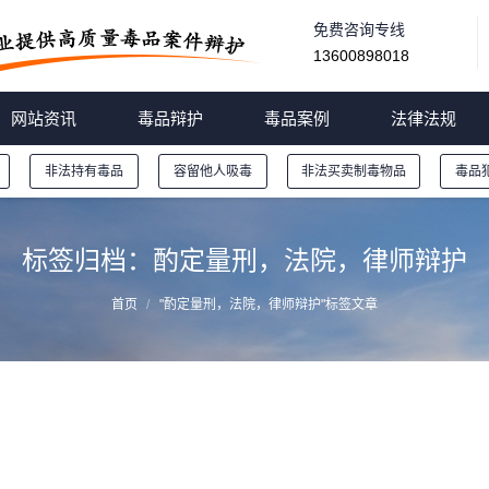
免费咨询专线
13600898018
网站资讯
毒品辩护
毒品案例
法律法规
非法持有毒品
容留他人吸毒
非法买卖制毒物品
毒品
标签归档：
酌定量刑，法院，律师辩护
首页
"酌定量刑，法院，律师辩护"标签文章
酌定量刑情节的适用 || 福州毒品犯罪辩护律师推荐