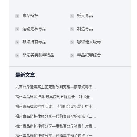
毒品辩护
贩卖毒品
运输走私毒品
制造毒品
非法持有毒品
容留他人吸毒
非法买卖制毒物品
毒品犯罪综合
最新文章
六百公斤运毒案主犯死刑改判死缓—蔡思斌毒品犯罪辩护成功案例
福州毒品律师推荐:最高院刑五庭庭长：对《全国法院毒品案件审判工作会议纪要》的理解与适用
福州毒品律师推荐阅读：《昆明会议纪要》中十个“意想不到”的规定
福州毒品辩护律师分享—代购毒品辩护观点（二）——“牟利”之辩
福州毒品辩护律师分享—走私百公斤冰毒？对毒品缺失型走私毒品罪案件，该如何有效辩护
福州毒品辩护律师分享—代购毒品辩护观点（一）——“真假”之辩