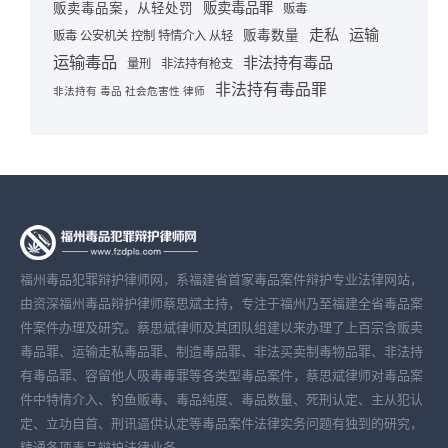
贩卖毒品罪
贩卖毒品案，从轻处罚
贩毒
走私
运输
贩毒数量
贩毒 公安机关 控制 特情介入 从轻
运输毒品
非法持有毒品
量刑
非法持有枪支
非法持有毒品罪
非法持有 毒品 社会危害性 律师
福州毒品犯罪辩护律师网，系福建省首家毒品案件辩护专业法律网站，
由资深福州毒品辩护律师蔡思斌主持，专注于福州乃至福建全省毒品案
件案件办理及研究。蔡思斌律师及其团队组建以来办理了上百宗含贩卖
毒品罪、运输走私毒品罪、制造毒品罪、非法买卖制毒物品罪、非法持
有毒品罪、容留他人吸毒毒罪等各类型毒品案件，蔡思斌律师对毒品案
件中特情介入、钓鱼贩毒、毒品纯度、毒品数量、死刑认定、主从犯认
定、立功自首、刑讯逼供认定等毒品案件法律实务问题有独到的研究，
精通各项毒品辩护法律业务。