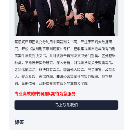
蔡思斌律师团队充分利用中国裁判文书网，专注于审判大数据研
究，开设《福州刑事审判观察》专栏，已收集福州市近年所有的刑
事案件法院判决文书，并对该数千份判决文书分门别类、区分犯罪
种类，不断展开实务研究、深入分析，对福州法院关于贩卖毒品、
走私运输毒品、非法持有毒品、容留他人吸毒、故意伤害、故意杀
人、聚众斗殴、盗窃诈骗、非法经营等案件的审判规律、裁判规
则、量刑情节、从轻情节等有深入的掌握及了解...
专业高效的律师团队期待为您服务
马上联系我们
标签