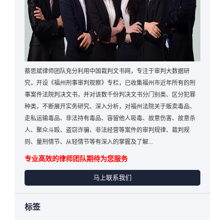
蔡思斌律师团队充分利用中国裁判文书网，专注于审判大数据研
究，开设《福州刑事审判观察》专栏，已收集福州市近年所有的刑
事案件法院判决文书，并对该数千份判决文书分门别类、区分犯罪
种类，不断展开实务研究、深入分析，对福州法院关于贩卖毒品、
走私运输毒品、非法持有毒品、容留他人吸毒、故意伤害、故意杀
人、聚众斗殴、盗窃诈骗、非法经营等案件的审判规律、裁判规
则、量刑情节、从轻情节等有深入的掌握及了解...
专业高效的律师团队期待为您服务
马上联系我们
标签