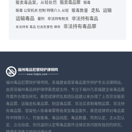
贩卖毒品罪
贩卖毒品案，从轻处罚
贩毒
走私
运输
贩毒数量
贩毒 公安机关 控制 特情介入 从轻
运输毒品
非法持有毒品
量刑
非法持有枪支
非法持有毒品罪
非法持有 毒品 社会危害性 律师
福州毒品犯罪辩护律师网，系福建省首家毒品案件辩护专业法律网站，
由资深福州毒品辩护律师蔡思斌主持，专注于福州乃至福建全省毒品案
件案件办理及研究。蔡思斌律师及其团队组建以来办理了上百宗含贩卖
毒品罪、运输走私毒品罪、制造毒品罪、非法买卖制毒物品罪、非法持
有毒品罪、容留他人吸毒毒罪等各类型毒品案件，蔡思斌律师对毒品案
件中特情介入、钓鱼贩毒、毒品纯度、毒品数量、死刑认定、主从犯认
定、立功自首、刑讯逼供认定等毒品案件法律实务问题有独到的研究，
精通各项毒品辩护法律业务。