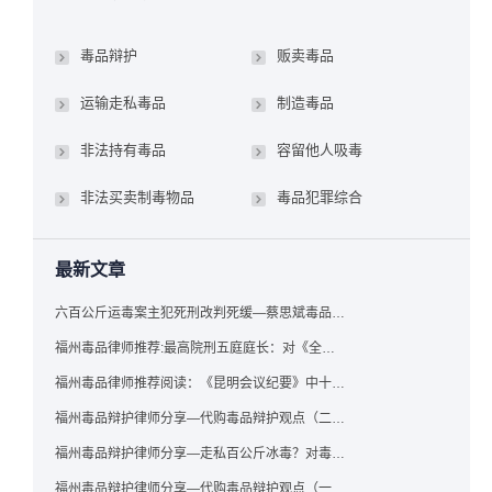
毒品辩护
贩卖毒品
运输走私毒品
制造毒品
非法持有毒品
容留他人吸毒
非法买卖制毒物品
毒品犯罪综合
最新文章
六百公斤运毒案主犯死刑改判死缓—蔡思斌毒品犯罪辩护成功案例
福州毒品律师推荐:最高院刑五庭庭长：对《全国法院毒品案件审判工作会议纪要》的理解与适用
福州毒品律师推荐阅读：《昆明会议纪要》中十个“意想不到”的规定
福州毒品辩护律师分享—代购毒品辩护观点（二）——“牟利”之辩
福州毒品辩护律师分享—走私百公斤冰毒？对毒品缺失型走私毒品罪案件，该如何有效辩护
福州毒品辩护律师分享—代购毒品辩护观点（一）——“真假”之辩