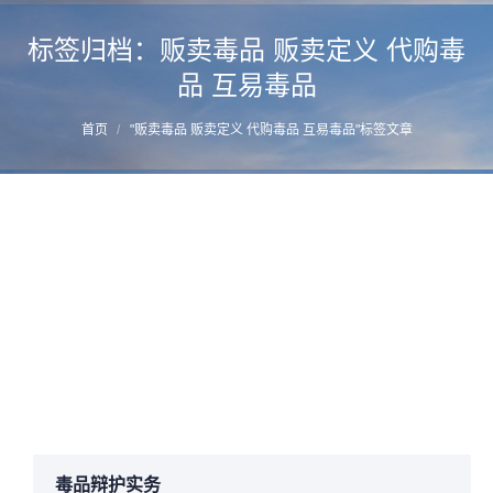
标签归档：
贩卖毒品 贩卖定义 代购毒
品 互易毒品
您的位置：
首页
"贩卖毒品 贩卖定义 代购毒品 互易毒品"标签文章
构成贩卖毒品罪无需以牟利为要件
详情
2017年1月9日
毒品辩护法务
,
贩卖毒品
作者：
manager
毒品辩护实务