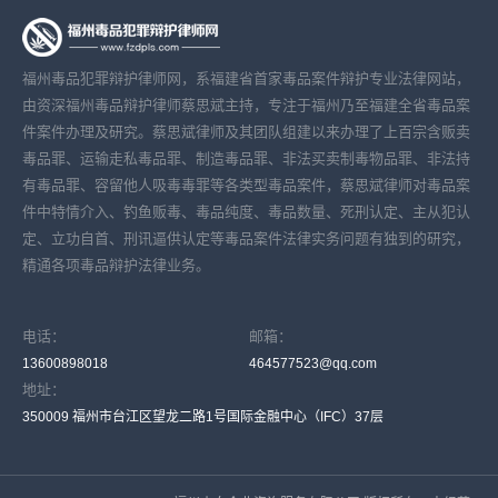
福州毒品犯罪辩护律师网，系福建省首家毒品案件辩护专业法律网站，
由资深福州毒品辩护律师蔡思斌主持，专注于福州乃至福建全省毒品案
件案件办理及研究。蔡思斌律师及其团队组建以来办理了上百宗含贩卖
毒品罪、运输走私毒品罪、制造毒品罪、非法买卖制毒物品罪、非法持
有毒品罪、容留他人吸毒毒罪等各类型毒品案件，蔡思斌律师对毒品案
件中特情介入、钓鱼贩毒、毒品纯度、毒品数量、死刑认定、主从犯认
定、立功自首、刑讯逼供认定等毒品案件法律实务问题有独到的研究，
精通各项毒品辩护法律业务。
电话：
邮箱：
13600898018
464577523@qq.com
地址：
350009 福州市台江区望龙二路1号国际金融中心（IFC）37层