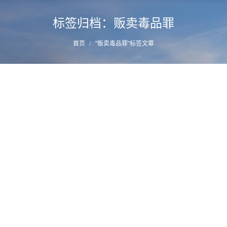
标签归档：
贩卖毒品罪
您的位置：
首页
"贩卖毒品罪"标签文章
毒品案件改变定性的辩护技巧—福州毒品辩
护律师推荐
详情
2020年7月24日
毒品辩护策略
作者：
manager
林寿走私、贩卖、运输、制造毒品二审刑事