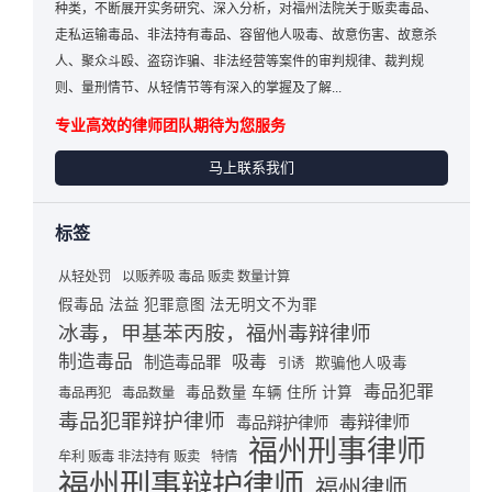
种类，不断展开实务研究、深入分析，对福州法院关于贩卖毒品、
走私运输毒品、非法持有毒品、容留他人吸毒、故意伤害、故意杀
人、聚众斗殴、盗窃诈骗、非法经营等案件的审判规律、裁判规
则、量刑情节、从轻情节等有深入的掌握及了解...
专业高效的律师团队期待为您服务
马上联系我们
标签
从轻处罚
以贩养吸 毒品 贩卖 数量计算
假毒品 法益 犯罪意图 法无明文不为罪
冰毒，甲基苯丙胺，福州毒辩律师
制造毒品
吸毒
制造毒品罪
欺骗他人吸毒
引诱
毒品犯罪
毒品数量 车辆 住所 计算
毒品再犯
毒品数量
毒品犯罪辩护律师
毒辩律师
毒品辩护律师
福州刑事律师
牟利 贩毒 非法持有 贩卖
特情
福州刑事辩护律师
福州律师