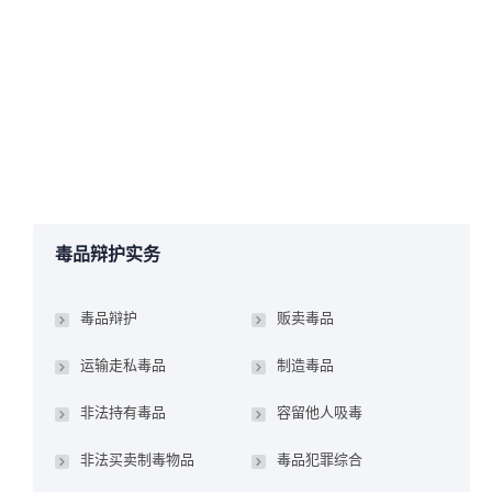
福州毒品辩护律师最新专稿：贩卖毒品罪的
定罪处罚、量刑、辩护
详情
2017年1月9日
毒品辩护法务
,
贩卖毒品
作者：
manager
毒品辩护实务
毒品辩护
贩卖毒品
运输走私毒品
制造毒品
非法持有毒品
容留他人吸毒
非法买卖制毒物品
毒品犯罪综合