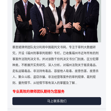
蔡思斌律师团队充分利用中国裁判文书网，专注于审判大数据研
究，开设《福州刑事审判观察》专栏，已收集福州市近年所有的刑
事案件法院判决文书，并对该数千份判决文书分门别类、区分犯罪
种类，不断展开实务研究、深入分析，对福州法院关于贩卖毒品、
走私运输毒品、非法持有毒品、容留他人吸毒、故意伤害、故意杀
人、聚众斗殴、盗窃诈骗、非法经营等案件的审判规律、裁判规
则、量刑情节、从轻情节等有深入的掌握及了解...
专业高效的律师团队期待为您服务
马上联系我们