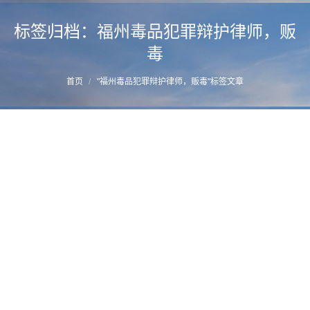
标签归档：
福州毒品犯罪辩护律师，贩
毒
您的位置：
首页
"福州毒品犯罪辩护律师，贩毒"标签文章
男子为筹路费回家竟联系贩卖毒品获重刑||
福州毒品犯罪律师提示
详情
2017年5月16日
毒品辩护法务
,
非法持有毒品
作者：
manager