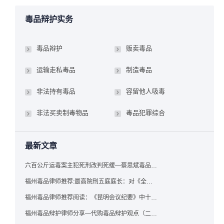
毒品辩护实务
毒品辩护
贩卖毒品
运输走私毒品
制造毒品
非法持有毒品
容留他人吸毒
非法买卖制毒物品
毒品犯罪综合
最新文章
六百公斤运毒案主犯死刑改判死缓—蔡思斌毒品犯罪辩护成功案例
福州毒品律师推荐:最高院刑五庭庭长：对《全国法院毒品案件审判工作会议纪要》的理解与适用
福州毒品律师推荐阅读：《昆明会议纪要》中十个“意想不到”的规定
福州毒品辩护律师分享—代购毒品辩护观点（二）——“牟利”之辩