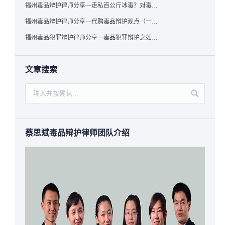
福州毒品辩护律师分享—走私百公斤冰毒？对毒品缺失型走私毒品罪案件，该如何有效辩护
福州毒品辩护律师分享—代购毒品辩护观点（一）——“真假”之辩
福州毒品犯罪辩护律师分享—毒品犯罪辩护之如何提炼言辞证据
文章搜索
蔡思斌毒品辩护律师团队介绍