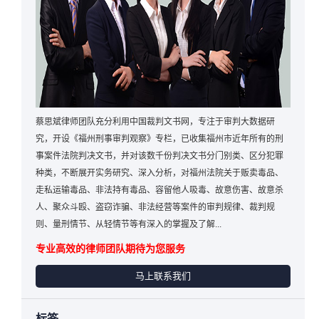
蔡思斌律师团队充分利用中国裁判文书网，专注于审判大数据研
究，开设《福州刑事审判观察》专栏，已收集福州市近年所有的刑
事案件法院判决文书，并对该数千份判决文书分门别类、区分犯罪
种类，不断展开实务研究、深入分析，对福州法院关于贩卖毒品、
走私运输毒品、非法持有毒品、容留他人吸毒、故意伤害、故意杀
人、聚众斗殴、盗窃诈骗、非法经营等案件的审判规律、裁判规
则、量刑情节、从轻情节等有深入的掌握及了解...
专业高效的律师团队期待为您服务
马上联系我们
标签