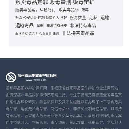
贩卖毒品定罪 贩毒量刑 贩毒辩护
贩卖毒品罪
贩卖毒品案，从轻处罚
贩毒
走私
运输
贩毒数量
贩毒 公安机关 控制 特情介入 从轻
运输毒品
非法持有毒品
量刑
非法持有枪支
非法持有毒品罪
非法持有 毒品 社会危害性 律师
福州毒品犯罪辩护律师网，系福建省首家毒品案件辩护专业法律网站，
由资深福州毒品辩护律师蔡思斌主持，专注于福州乃至福建全省毒品案
件案件办理及研究。蔡思斌律师及其团队组建以来办理了上百宗含贩卖
毒品罪、运输走私毒品罪、制造毒品罪、非法买卖制毒物品罪、非法持
有毒品罪、容留他人吸毒毒罪等各类型毒品案件，蔡思斌律师对毒品案
件中特情介入、钓鱼贩毒、毒品纯度、毒品数量、死刑认定、主从犯认