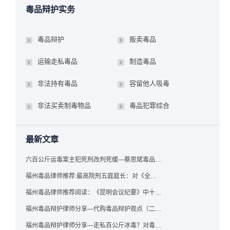
毒品辩护实务
毒品辩护
贩卖毒品
运输走私毒品
制造毒品
非法持有毒品
容留他人吸毒
非法买卖制毒物品
毒品犯罪综合
最新文章
六百公斤运毒案主犯死刑改判死缓—蔡思斌毒品犯罪辩护成功案例
福州毒品律师推荐:最高院刑五庭庭长：对《全国法院毒品案件审判工作会议纪要》的理解与适用
福州毒品律师推荐阅读：《昆明会议纪要》中十个“意想不到”的规定
福州毒品辩护律师分享—代购毒品辩护观点（二）——“牟利”之辩
福州毒品辩护律师分享—走私百公斤冰毒？对毒品缺失型走私毒品罪案件，该如何有效辩护